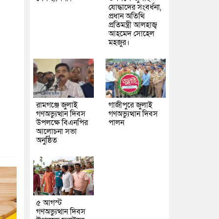
যোদ্ধাদের সংবর্ধনা,
প্রধান অতিথি
প্রতিমন্ত্রী আলহাজ্ব
আহমেদ সোহেল
মহজুর।
রামগঞ্জে জুলাই
গাজীপুরে জুলাই
গণঅভ্যুত্থান দিবস
গণঅভ্যুত্থান দিবস
উপলক্ষে বিএনপির
পালন
আলোচনা সভা
অনুষ্ঠিত
৫ আগস্ট
গণঅভ্যুত্থান দিবস