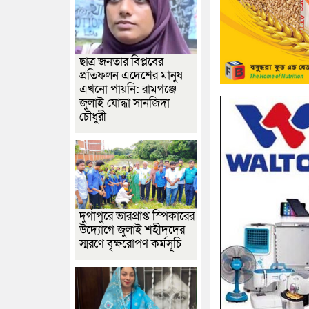
ছাত্র জনতার বিপ্লবের
প্রতিফলন এদেশের মানুষ
এখনো পায়নি: রামগঞ্জে
জুলাই যোদ্ধা সানজিদা
চৌধুরী
দুর্গাপুরে ভারপ্রাপ্ত স্পিকারের
উদ্যোগে জুলাই শহীদদের
স্মরণে বৃক্ষরোপণ কর্মসূচি