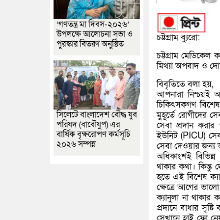
‘গণতন্ত্র মা দিবস-২০২৬’
উপলক্ষে আলোচনা সভা ও
চট্টগ্রাম ব্যুরো:
পুরস্কার বিতরণ অনুষ্ঠিত
চট্টগ্রাম মেডিকেল
মিথ্যা অপবাদ ও দোষা
বিবৃতিতে বলা হয়,
আপনারা নিশ্চয়ই 
চিকিৎসকগণ বিশেষ 
সিলেটে বাংলাদেশ বৌদ্ধ যুব
মুহূর্তে রোগীদের স
পরিষদ (বাবৌযুপ) এর
সেবা প্রদান করার স
বার্ষিক বৃক্ষরোপণ কর্মসূচি
ইউনিট (PICU) সেবা 
২০২৬ সম্পন্ন
সেবা দেওয়ার জন্য অ
অধিকাংশই বিভিন্ন ব
থাকার কথা। কিন্তু
হতে এই বিশেষ ক্যা
ক্ষেত্রে আগের ভাল
ক্যানুলা না থাকার
প্রদানে বাধার সৃষ্
সেখানে হাই ফ্লো নে