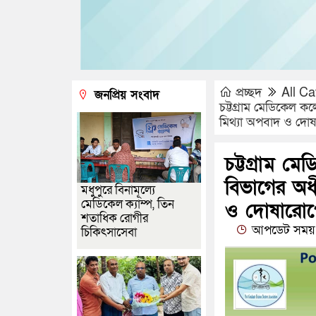
প্রচ্ছদ
All Ca
জনপ্রিয় সংবাদ
চট্টগ্রাম মেডিকেল 
মিথ্যা অপবাদ ও দোষা
চট্টগ্রাম ম
বিভাগের অধ
মধুপুরে বিনামূল্যে
মেডিকেল ক্যাম্প, তিন
ও দোষারোপের
শতাধিক রোগীর
আপডেট সময় 
চিকিৎসাসেবা