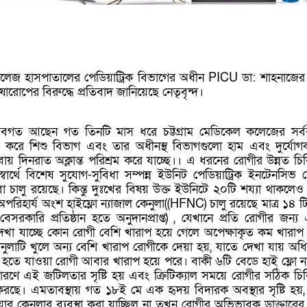
 কলেজ হাসপাতালের পেডিয়াট্রিক বিভাগের অধীন PICU ডা: শাহনাজে
রোপের বিরুদ্ধে প্রতিবাদ জানিয়েছে নেতৃবৃন্দ।
অবগত আছেন গত তিনটি মাস ধরে চট্টগ্রাম মেডিকেল কলেজের সর্বস
করে শিশু বিভাগ এবং তার অধীনস্থ বিভাগগুলো হাম এবং দুর্যোগ
েবায় দিনরাত অক্লান্ত পরিশ্রম করে যাচ্ছে।। এ ধরনের রোগীর উন্নত চি
্বার্থে বিশেষ সুযোগ-সুবিধা সম্পন্ন ইউনিট পেডিয়াট্রিক ইনটেনসিভ ক
চালু রয়েছে। কিন্তু দুঃখের বিষয় উক্ত ইউনিটে ২০টি শয্যা থাকলেও 
পরিহার্য অংশ হাইফ্লো ন্যাজাল কেনুলা((HFNC) চালু রয়েছে মাত্র ১৪ ট
েসরকারি প্রতিষ্ঠান হতে অনুদানপ্রাপ্ত) , যেখানে প্রতি রোগীর জন্য
 দেখা যাচ্ছে কোন রোগী বেশি খারাপ হয়ে গেলে অপেক্ষাকৃত কম খারাপ
নুলাটি খুলে অন্য বেশি খারাপ রোগীকে দেয়া হয়, যাতে দেখা যায় অধ
ো হতে যাওয়া রোগী আবার খারাপ হয়ে পরে। বাকী ৬টি বেডে হাই ফ্লো ন্
 কারণে এই জটিলতার সৃষ্টি হয় এবং ক্রিটিক্যাল সময়ে রোগীর সঠিক চি
টি করছে। এমতাবস্থায় গত ১৮ই মে এক হৃদয় বিদারক অবস্থার সৃষ্টি হয়
য়ার কেনুলার ব্যবস্থা করা যাচ্ছিল না তখন রোগীর অভিভাবক ডাক্তারের