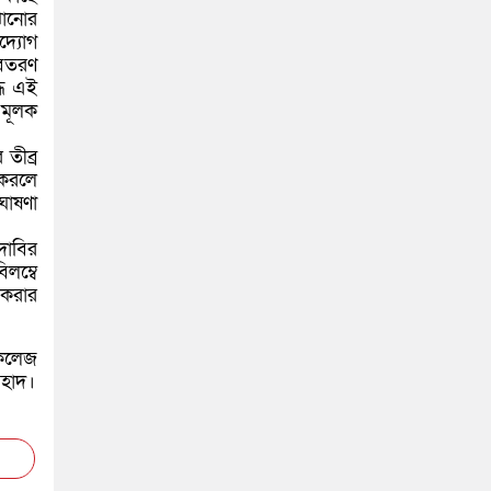
ঝানোর
দ্যোগ
অবতরণ
ধে এই
 মূলক
 তীব্র
 করলে
ঘোষণা
 দাবির
লম্বে
 করার
 কলেজ
রহাদ।