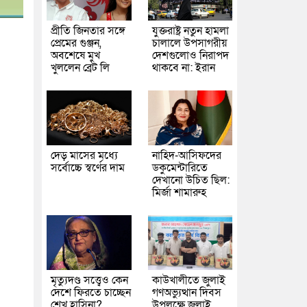
প্রীতি জিনতার সঙ্গে
যুক্তরাষ্ট্র নতুন হামলা
প্রেমের গুঞ্জন,
চালালে উপসাগরীয়
অবশেষে মুখ
দেশগুলোও নিরাপদ
খুললেন ব্রেট লি
থাকবে না: ইরান
দেড় মাসের মধ্যে
নাহিদ-আসিফদের
সর্বোচ্চে স্বর্ণের দাম
ডকুমেন্টারিতে
দেখানো উচিত ছিল:
মির্জা শামারুহ
মৃত্যুদণ্ড সত্ত্বেও কেন
কাউখালীতে জুলাই
দেশে ফিরতে চাচ্ছেন
গণঅভ্যুত্থান দিবস
শেখ হাসিনা?
উপলক্ষে জুলাই