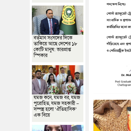
বর্তমান সংসদের দিকে
তাকিয়ে আছে দেশের ১৮
কোটি মানুষ: ভারপ্রাপ্ত
স্পিকার
যমজ কনে, যমজ বর, যমজ
পুরোহিত, যমজ সহকারী –
সম্পন্ন হলো ‘ঐতিহাসিক’
এক বিয়ে