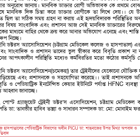
ওয়ার অনুরোধ জানায়। মানবিক ডাক্তার রোগী অভিভাবক কে প্রথমে বো
ষে মানবিক দিক চিন্তা করে ডাক্তার রোগীকে তা লিখে দেয়।। যে উ
চিত ছিল তা সঠিক সময় গ্রহণ না করায় এই হৃদয়বিদারক পরিস্থিতির 
াপের বিষয় সাংবাদিক এবং প্রশাসন আজ সেই মানবিক ডাক্তারের বিরুদ্
াবকের মাধ্যমে বাহির থেকে ক্রয় করে আনার অভিযোগ এনেছে এবং শাস্তি
্ষেপ নিচ্ছে।
ট্রেইনি ডক্টরস অ্যাসোসিয়েশন (চট্টগ্রাম মেডিকেল কলেজ ও হাসপাতাল) এর
 এবং সাংবাদিক ও প্রশাসন তাদের ভুল স্বীকার করে বিবৃতি প্রকাশ না
নের আপৎকালীন পরিস্থিতি মধ্যেও কর্মবিরতির মতো কঠোর কর্মসূচি 
ট্রেইনি ডক্টরস অ্যাসোসিয়েশন(চমেকহা) তার ট্রেইনীদের যেকোনো যৌক্তিক
দাঁড়িয়েছে এবং প্রশাসনকে ও সহযোগিতা করেছে।। তাই প্রশাসনকে অবি
বৃতি ও পেডিয়াট্রিক ইনটেন্সিভ কেয়ার ইউনিটে পর্যাপ্ত HFNC ব্যবস্থা
য আহ্বান জানাচ্ছে।
 পোস্ট গ্র‍্যাজুয়েট ট্রেইনী ডক্টর’স এসোসিয়েশন, চট্টগ্রাম মেডিকেল
ি ডা: তানভীর হাবিব তান্না ও সাধারন সম্পাদক ডা: মো: মোনাইম ফ
লেজ হাসপাতালের পেডিয়াট্রিক বিভাগের অধীন PICU ডা: শাহনাজের উপর মিথ্যা অপবাদ ও
রতিবাদ