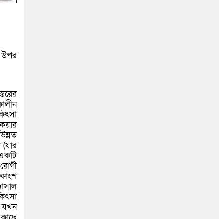
র উপর
্তরের
কালীন
কিৎসা
েয়ার
উন্নত
ি (যার
 একটি
 রোগী
িকাংশ
যাসাল
কিৎসা
, যখন
 কাছে