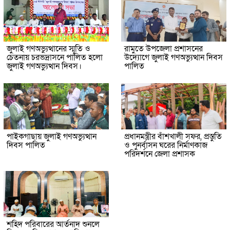
জুলাই গণঅভ্যুত্থানের স্মৃতি ও
রামুতে উপজেলা প্রশাসনের
চেতনায় চরভদ্রাসনে পালিত হলো
উদ্যোগে জুলাই গণঅভ্যুত্থান দিবস
জুলাই গণঅভ্যুত্থান দিবস।
পালিত
পাইকগাছায় জুলাই গণঅভ্যুত্থান
প্রধানমন্ত্রীর বাঁশখালী সফর, প্রস্তুতি
দিবস পালিত
ও পুনর্বাসন ঘরের নির্মাণকাজ
পরিদর্শনে জেলা প্রশাসক
শহিদ পরিবারের আর্তনাদ শুনলে