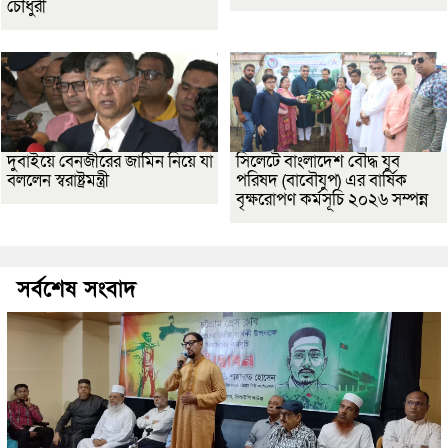
চৌধুরী
দুবাইয়ে বেনজীরের জামিন নিয়ে যা
সিলেটে বাংলাদেশ বৌদ্ধ যুব
বললেন স্বরাষ্ট্রমন্ত্রী
পরিষদ (বাবৌযুপ) এর বার্ষিক
বৃক্ষরোপণ কর্মসূচি ২০২৬ সম্পন্ন
সর্বশেষ সংবাদ