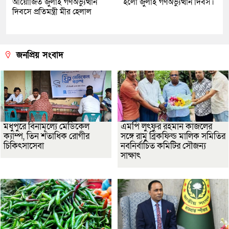
আয়োজিত জুলাই গণঅভ্যুত্থান
হলো জুলাই গণঅভ্যুত্থান দিবস।
দিবসে প্রতিমন্ত্রী মীর হেলাল
জনপ্রিয় সংবাদ
মধুপুরে বিনামূল্যে মেডিকেল
এমপি লুৎফুর রহমান কাজলের
ক্যাম্প, তিন শতাধিক রোগীর
সঙ্গে রামু ব্রিকফিল্ড মালিক সমিতির
চিকিৎসাসেবা
নবনির্বাচিত কমিটির সৌজন্য
সাক্ষাৎ