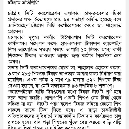
চট্টগ্রাম প্রতিনিধি:
চট্টগ্রাম সিটি করপোরেশন এলাকায় হাম-রুবেলার টিকা
প্রদানের লক্ষ্য ইতোমধ্যে প্রায় ৯৪ শতাংশ অর্জিত হয়েছে বলে
জানিয়েছেন চট্টগ্রাম সিটি কর্পোরেশনের মেয়র ডা. শাহাদাত
হোসেন।
মঙ্গলবার দুপুরে নগরীর টাইগারপাস সিটি করপোরেশন
কার্যালয়ের সম্মেলন কক্ষে হাম-রুবেলা টিকাদান ক্যাম্পেইন
নিয়ে আয়োজিত সমন্বয় সভায় আগামী ১০ দিনের মধ্যে বাকী
শিশুদের টিকার আওতায় আনার জন্য কঠোর নির্দেশনা দেন
মেয়র।
সভায় সিটি করপোরেশনের মেয়র ডা. শাহাদাত হোসেন বলেন,
৩ লাখ ২৮৫ শিশুকে টিকার আওতায় আনার লক্ষ্য নির্ধারণ করা
হয়েছিল। এখন পর্যন্ত ২ লাখ ৭৯ হাজার ৫২০ শিশুকে টিকা
দেওয়া হয়েছে, যা মোট লক্ষ্যমাত্রার ৯৩ দশমিক ৮ শতাংশ।
“ক্যাম্পেইনের বাকি দিনগুলোর মধ্যে টিকার টার্গেট পূর্ণ হবে
বলে আশা করছি। পাশাপাশি একটি শিশুও যেন টিকা থেকে
বঞ্চিত না হয়। টার্গেট পূরণ হলেও টিকার বাইরে কোনো শিশু
থাকলে তাকে টিকা দিতে হবে। এ ছাড়া চাকরিজীবী
অভিভাবকদের সুবিধার্থে সান্ধ্যকালীন টিকাদান কার্যক্রমও চালু
রাখতে হবে। বাদ পড়া শিশুদের খুঁজে বের করতে বাড়ি বাড়ি
গিয়ে তালিকা প্রস্তুত ও মাইকিং করতে হবে।”