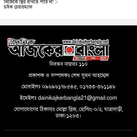
নিজেকে স্থির রাখতে পারি না’ :-
চউক চেয়ারম্যান
নিবন্ধন নাম্বারঃ ১১০
প্রকাশক ও সম্পাদকঃ শেখ সুমন আহম্মেদ
মোবাইলঃ ০৯৬৯৬১৭৮৫৪৫, ০১৭৩৩-৩৬১১৪৮
ইমেইলঃ dainikajkerbangla21@gmail.com
যোগাযোগের ঠিকানাঃ মোল্লা ব্রিজ, হোল্ডিং-০/২, যাত্রাবাড়ী,
ঢাকা-১২৬৩।