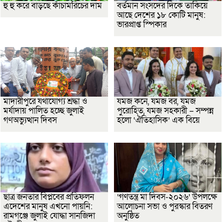
হু হু করে বাড়ছে কাঁচামরিচের দাম
বর্তমান সংসদের দিকে তাকিয়ে
আছে দেশের ১৮ কোটি মানুষ:
ভারপ্রাপ্ত স্পিকার
মাদারীপুরে যথাযোগ্য শ্রদ্ধা ও
যমজ কনে, যমজ বর, যমজ
মর্যাদায় পালিত হচ্ছে জুলাই
পুরোহিত, যমজ সহকারী – সম্পন্ন
গণঅভ্যুত্থান দিবস
হলো ‘ঐতিহাসিক’ এক বিয়ে
ছাত্র জনতার বিপ্লবের প্রতিফলন
‘গণতন্ত্র মা দিবস-২০২৬’ উপলক্ষে
এদেশের মানুষ এখনো পায়নি:
আলোচনা সভা ও পুরস্কার বিতরণ
রামগঞ্জে জুলাই যোদ্ধা সানজিদা
অনুষ্ঠিত