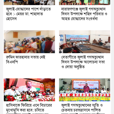
জুলাই-যোদ্ধাদের পাশে দাঁড়াতে
নারায়ণগঞ্জে জুলাই গণঅভ্যুত্থান
হবে :- মেয়র ডা. শাহাদাত
দিবস উপলক্ষে শহিদ পরিবার ও
হোসেন
আহত যোদ্ধাদের সংবর্ধনা
রুমিন ফারহানার সভায় নেই
বেতাগীতে জুলাই গণঅভ্যুত্থান
বিএনপি
দিবস উপলক্ষে আলোচনা সভা
ও দোয়া অনুষ্ঠিত
হাসিনাকে ফিরিয়ে এনে বিচারের
জুলাই গণঅভ্যুত্থানের স্মৃতি ও
মুখোমুখি করা হবে: চবিতে
চেতনায় চরভদ্রাসনে পালিত