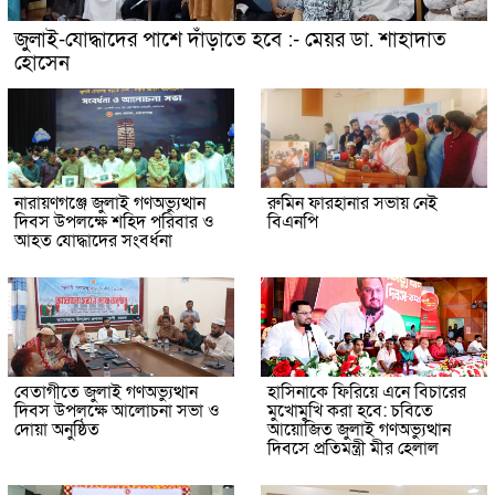
জুলাই-যোদ্ধাদের পাশে দাঁড়াতে হবে :- মেয়র ডা. শাহাদাত
হোসেন
নারায়ণগঞ্জে জুলাই গণঅভ্যুত্থান
রুমিন ফারহানার সভায় নেই
দিবস উপলক্ষে শহিদ পরিবার ও
বিএনপি
আহত যোদ্ধাদের সংবর্ধনা
বেতাগীতে জুলাই গণঅভ্যুত্থান
হাসিনাকে ফিরিয়ে এনে বিচারের
দিবস উপলক্ষে আলোচনা সভা ও
মুখোমুখি করা হবে: চবিতে
দোয়া অনুষ্ঠিত
আয়োজিত জুলাই গণঅভ্যুত্থান
দিবসে প্রতিমন্ত্রী মীর হেলাল