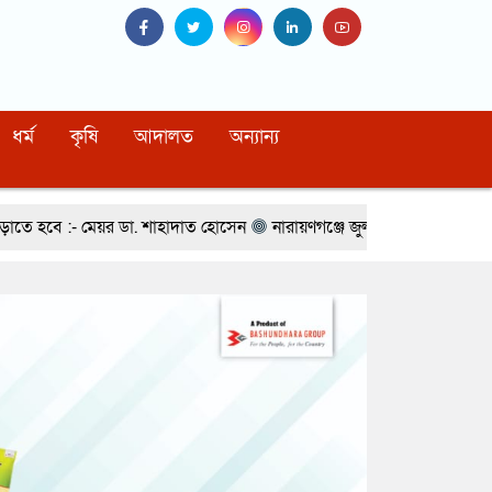
ধর্ম
কৃষি
আদালত
অন্যান্য
শাহাদাত হোসেন
নারায়ণগঞ্জে জুলাই গণঅভ্যুত্থান দিবস উপলক্ষে শহিদ পরিবা