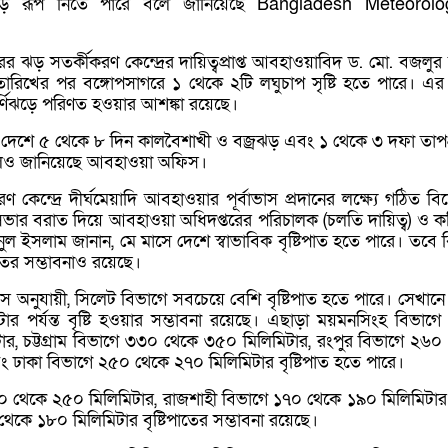
্ণিঝড়ে রূপ নিতে পারে বলে জানিয়েছে Bangladesh Meteorolo
র ঝড় সতর্কীকরণ কেন্দ্রের দায়িত্বপ্রাপ্ত আবহাওয়াবিদ ড. মো. বজলুর
ারিখের পর বঙ্গোপসাগরে ১ থেকে ২টি লঘুচাপ সৃষ্টি হতে পারে। এর 
ূর্ণিঝড়ে পরিণত হওয়ার আশঙ্কা রয়েছে।
 দেশে ৫ থেকে ৮ দিন কালবৈশাখী ও বজ্রঝড় এবং ১ থেকে ৩ দফা তাপপ
লেও জানিয়েছে আবহাওয়া অফিস।
 কেন্দ্রে দীর্ঘমেয়াদি আবহাওয়ার পূর্বাভাস প্রদানের লক্ষ্যে গঠিত বিশ
 সভার বরাত দিয়ে আবহাওয়া অধিদপ্তরের পরিচালক (চলতি দায়িত্ব) ও ক
নুল ইসলাম জানান, মে মাসে দেশে স্বাভাবিক বৃষ্টিপাত হতে পারে। তবে বি
াতের সম্ভাবনাও রয়েছে।
াভাস অনুযায়ী, সিলেট বিভাগে সবচেয়ে বেশি বৃষ্টিপাত হতে পারে। সেখান
র পর্যন্ত বৃষ্টি হওয়ার সম্ভাবনা রয়েছে। এছাড়া ময়মনসিংহ বিভাগ
র, চট্টগ্রাম বিভাগে ৩৩০ থেকে ৩৫০ মিলিমিটার, রংপুর বিভাগে ২৬০
 ঢাকা বিভাগে ২৫০ থেকে ২৭০ মিলিমিটার বৃষ্টিপাত হতে পারে।
০ থেকে ২৫০ মিলিমিটার, রাজশাহী বিভাগে ১৭০ থেকে ১৯০ মিলিমিটা
েকে ১৮০ মিলিমিটার বৃষ্টিপাতের সম্ভাবনা রয়েছে।