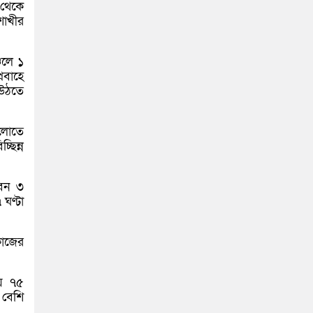
 থেকে
শাখীর
চলে ১
রবাহে
 উঠতে
ুলোতে
্ছিন্ন
ভবন ৩
ঘণ্টা
কাজের
ায় ৭৫
 বেশি