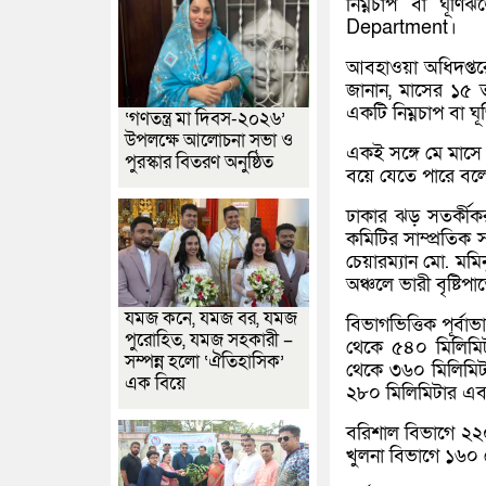
নিম্নচাপ বা ঘূর
Department।
আবহাওয়া অধিদপ্তরে
জানান, মাসের ১৫ ত
একটি নিম্নচাপ বা ঘ
‘গণতন্ত্র মা দিবস-২০২৬’
উপলক্ষে আলোচনা সভা ও
একই সঙ্গে মে মাসে
পুরস্কার বিতরণ অনুষ্ঠিত
বয়ে যেতে পারে ব
ঢাকার ঝড় সতর্কীকরণ
কমিটির সাম্প্রতিক
চেয়ারম্যান মো. মমি
অঞ্চলে ভারী বৃষ্টিপ
যমজ কনে, যমজ বর, যমজ
বিভাগভিত্তিক পূর্ব
পুরোহিত, যমজ সহকারী –
থেকে ৫৪০ মিলিমিটা
সম্পন্ন হলো ‘ঐতিহাসিক’
থেকে ৩৬০ মিলিমিটা
এক বিয়ে
২৮০ মিলিমিটার এবং
বরিশাল বিভাগে ২২
খুলনা বিভাগে ১৬০ থ