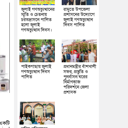
জুলাই গণঅভ্যুত্থানের
রামুতে উপজেলা
স্মৃতি ও চেতনায়
প্রশাসনের উদ্যোগে
চরভদ্রাসনে পালিত
জুলাই গণঅভ্যুত্থান
হলো জুলাই
দিবস পালিত
গণঅভ্যুত্থান দিবস।
পাইকগাছায় জুলাই
প্রধানমন্ত্রীর বাঁশখালী
গণঅভ্যুত্থান দিবস
সফর, প্রস্তুতি ও
পালিত
পুনর্বাসন ঘরের
নির্মাণকাজ
পরিদর্শনে জেলা
প্রশাসক
 একটি