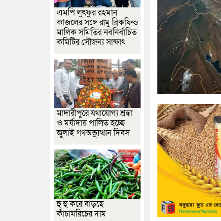
এমপি লুৎফুর রহমান
কাজলের সঙ্গে রামু ব্রিকফিল্ড
মালিক সমিতির নবনির্বাচিত
কমিটির সৌজন্য সাক্ষাৎ
মাদারীপুরে যথাযোগ্য শ্রদ্ধা
ও মর্যাদায় পালিত হচ্ছে
জুলাই গণঅভ্যুত্থান দিবস
হু হু করে বাড়ছে
কাঁচামরিচের দাম