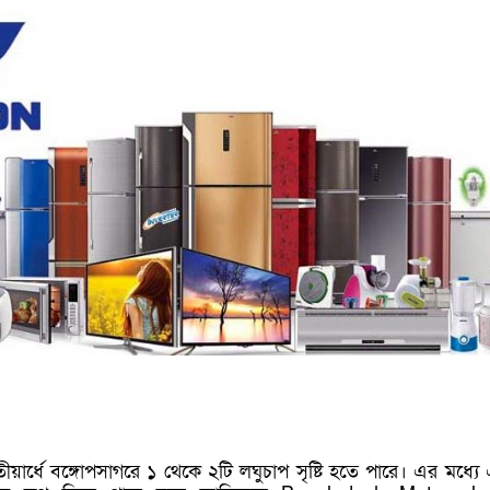
তীয়ার্ধে বঙ্গোপসাগরে ১ থেকে ২টি লঘুচাপ সৃষ্টি হতে পারে। এর মধ্যে