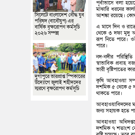
পূর্বাভাসে বলা হয়ে
মাঝারি ধরনের কাল
সিলেটে বাংলাদেশ বৌদ্ধ যুব
আশঙ্কা রয়েছে। কোথ
পরিষদ (বাবৌযুপ) এর
এ মাসে দিন ও রাতের
বার্ষিক বৃক্ষরোপণ কর্মসূচি
থেকে ৩ দফা মৃদু অ
২০২৬ সম্পন্ন
রূপ নিতে পারে। ও
পারে।
নদ-নদীর পরিস্থিতি
স্বাভাবিক প্রবাহ বজা
ভারী বৃষ্টিপাতের 
দুর্গাপুরে ভারপ্রাপ্ত স্পিকারের
কৃষি আবহাওয়া সম্
উদ্যোগে জুলাই শহীদদের
দশমিক ৫ থেকে ৫ দশ
স্মরণে বৃক্ষরোপণ কর্মসূচি
থাকতে পারে।
আবহাওয়াবিদদের মতে,
জন্য সহায়ক হতে প
আবহাওয়া অধিদপ্তরে
দশমিক ৭ শতাংশ বেশ
বৃষ্টি হয়েছে। তবে রা