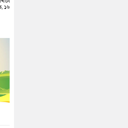
েখানে
তে, ১৬