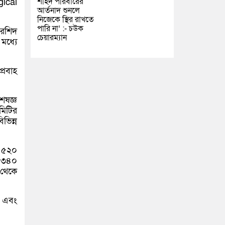
শহিদ পরিবারের
gical
আর্তনাদ শুনলে
নিজেকে স্থির রাখতে
পারি না’ :- চউক
 রশিদ
চেয়ারম্যান
মধ্যে
্রবাহ
েষজ্ঞ
মিটির
ভিন্ন
ে ৫২০
ে ৩৪০
 থেকে
র এবং