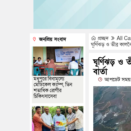
প্রচ্ছদ
All Ca
জনপ্রিয় সংবাদ
ঘূর্ণিঝড় ও তীব্র কা
ঘূর্ণিঝড় ও
বার্তা
মধুপুরে বিনামূল্যে
আপডেট সময় 
মেডিকেল ক্যাম্প, তিন
শতাধিক রোগীর
চিকিৎসাসেবা