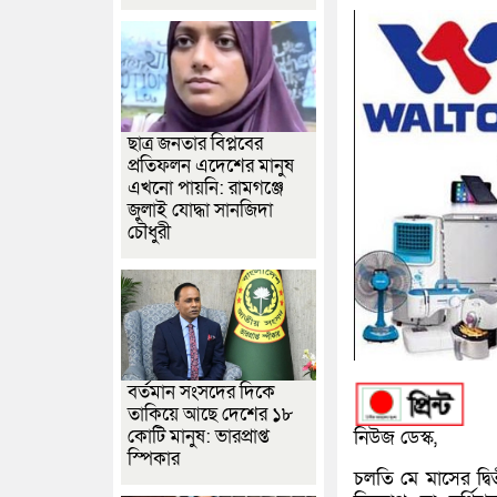
ছাত্র জনতার বিপ্লবের
প্রতিফলন এদেশের মানুষ
এখনো পায়নি: রামগঞ্জে
জুলাই যোদ্ধা সানজিদা
চৌধুরী
বর্তমান সংসদের দিকে
তাকিয়ে আছে দেশের ১৮
কোটি মানুষ: ভারপ্রাপ্ত
নিউজ ডেস্ক,
স্পিকার
চলতি মে মাসের দ্বি