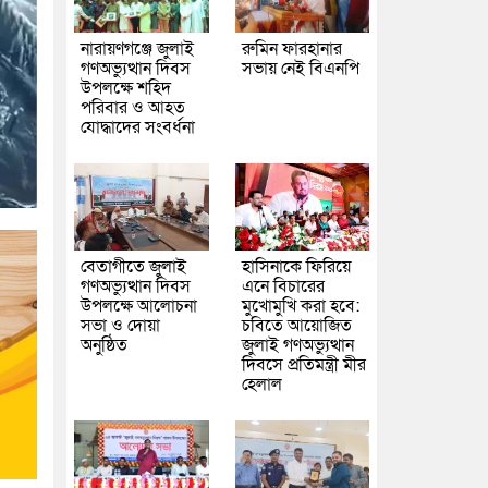
নারায়ণগঞ্জে জুলাই
রুমিন ফারহানার
গণঅভ্যুত্থান দিবস
সভায় নেই বিএনপি
উপলক্ষে শহিদ
পরিবার ও আহত
যোদ্ধাদের সংবর্ধনা
বেতাগীতে জুলাই
হাসিনাকে ফিরিয়ে
গণঅভ্যুত্থান দিবস
এনে বিচারের
উপলক্ষে আলোচনা
মুখোমুখি করা হবে:
সভা ও দোয়া
চবিতে আয়োজিত
অনুষ্ঠিত
জুলাই গণঅভ্যুত্থান
দিবসে প্রতিমন্ত্রী মীর
হেলাল