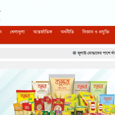
Dhaka
10:09:49 PM
, Thursday, 6 August 2026
নিবন্ধন নাম্বারঃ ১১০, সিরিয়াল নাম্বারঃ ১৫৪, কোড নাম্বারঃ ৯২
ন
খেলাধুলা
আন্তর্জাতিক
অর্থনীতি
বিজ্ঞান ও প্রযুক্তি
জুলাই-যোদ্ধাদের পাশে দাঁড়াতে হবে :- মেয়র ডা. 