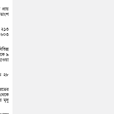
প্রায়
শতাংশ
ে ২১৩
ে ৬০৩
ভিন্ন
েকে ৯
 হাওয়া
গত ২৮
ারতের
 থেকে
 মৃদু