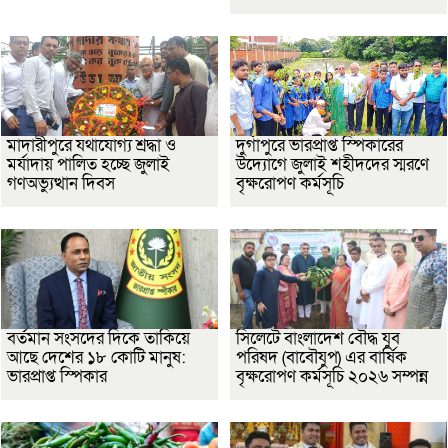
মাদারীপুরে যথাযোগ্য শ্রদ্ধা ও
দুর্গাপুরে ভারপ্রাপ্ত স্পিকারের
মর্যাদায় পালিত হচ্ছে জুলাই
উদ্যোগে জুলাই শহীদদের স্মরণে
গণঅভ্যুত্থান দিবস
বৃক্ষরোপণ কর্মসূচি
বর্তমান সংসদের দিকে তাকিয়ে
সিলেটে বাংলাদেশ বৌদ্ধ যুব
আছে দেশের ১৮ কোটি মানুষ:
পরিষদ (বাবৌযুপ) এর বার্ষিক
ভারপ্রাপ্ত স্পিকার
বৃক্ষরোপণ কর্মসূচি ২০২৬ সম্পন্ন