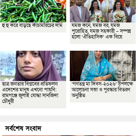
হু হু করে বাড়ছে কাঁচামরিচের দাম
যমজ কনে, যমজ বর, যমজ
পুরোহিত, যমজ সহকারী – সম্পন্ন
হলো ‘ঐতিহাসিক’ এক বিয়ে
ছাত্র জনতার বিপ্লবের প্রতিফলন
‘গণতন্ত্র মা দিবস-২০২৬’ উপলক্ষে
এদেশের মানুষ এখনো পায়নি:
আলোচনা সভা ও পুরস্কার বিতরণ
রামগঞ্জে জুলাই যোদ্ধা সানজিদা
অনুষ্ঠিত
চৌধুরী
সর্বশেষ সংবাদ