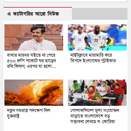
এ ক্যাটাগরির আরো নিউজ
বাবার মারধর সইতে না পেরে
নাইটক্লাবে মারামারি করে
৫০০ রুপি পকেটে ঘর ছাড়েন
বিপদে ইংল্যান্ডের স্ট্রাইকার
রবি কিষাণ, এরপর যা হলো…
নতুন সমরাস্ত্র পদক্ষেপ নিল
পোশাকশিল্পে মূল্য সংযোজন
যুক্তরাষ্ট্র
বাড়াতে বাংলাদেশে বড়
সম্ভাবনা দেখছে দ. কোরিয়া