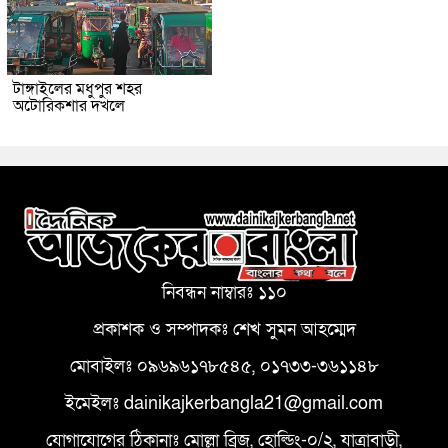
টাঙ্গাইলের মধুপুর শহর
অটোরিকশার দখলে
নিবন্ধন নাম্বারঃ ১১০
প্রকাশক ও সম্পাদকঃ শেখ সুমন আহম্মেদ
মোবাইলঃ ০৯৬৯৬১৭৮৫৪৫, ০১৭৩৩-৩৬১১৪৮
ইমেইলঃ dainikajkerbangla21@gmail.com
যোগাযোগের ঠিকানাঃ মোল্লা ব্রিজ, হোল্ডিং-০/২, যাত্রাবাড়ী,