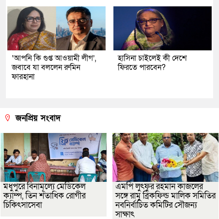
‘আপনি কি গুপ্ত আওয়ামী লীগ’,
হাসিনা চাইলেই কী দেশে
জবাবে যা বললেন রুমিন
ফিরতে পারবেন?
ফারহানা
জনপ্রিয় সংবাদ
মধুপুরে বিনামূল্যে মেডিকেল
এমপি লুৎফুর রহমান কাজলের
ক্যাম্প, তিন শতাধিক রোগীর
সঙ্গে রামু ব্রিকফিল্ড মালিক সমিতির
চিকিৎসাসেবা
নবনির্বাচিত কমিটির সৌজন্য
সাক্ষাৎ