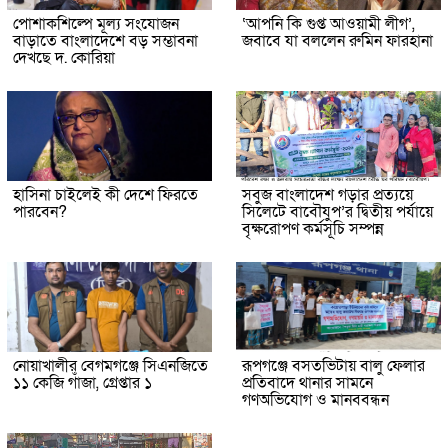
পোশাকশিল্পে মূল্য সংযোজন
‘আপনি কি গুপ্ত আওয়ামী লীগ’,
বাড়াতে বাংলাদেশে বড় সম্ভাবনা
জবাবে যা বললেন রুমিন ফারহানা
দেখছে দ. কোরিয়া
হাসিনা চাইলেই কী দেশে ফিরতে
সবুজ বাংলাদেশ গড়ার প্রত্যয়ে
পারবেন?
সিলেটে বাবৌযুপ’র দ্বিতীয় পর্যায়ে
বৃক্ষরোপণ কর্মসূচি সম্পন্ন
নোয়াখালীর বেগমগঞ্জে সিএনজিতে
রূপগঞ্জে বসতভিটায় বালু ফেলার
১১ কেজি গাঁজা, গ্রেপ্তার ১
প্রতিবাদে থানার সামনে
গণঅভিযোগ ও মানববন্ধন