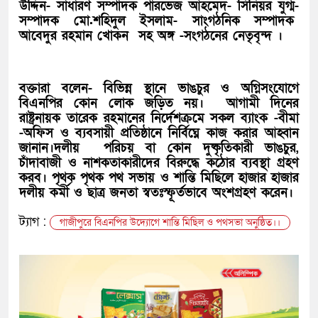
উদ্দিন- সাধারণ সম্পাদক পারভেজ আহমেদ- সিনিয়র যুগ্ম-
সম্পাদক মো.শহিদুল ইসলাম- সাংগঠনিক সম্পাদক
আবেদুর রহমান খোকন সহ অঙ্গ -সংগঠনের নেতৃবৃন্দ ।
বক্তারা বলেন- বিভিন্ন স্থানে ভাঙচুর ও অগ্নিসংযোগে
বিএনপির কোন লোক জড়িত নয়। আগামী দিনের
রাষ্ট্রনায়ক তারেক রহমানের নির্দেশক্রমে সকল ব্যাংক -বীমা
-অফিস ও ব্যবসায়ী প্রতিষ্ঠানে নির্বিঘ্নে কাজ করার আহ্বান
জানান।দলীয় পরিচয় বা কোন দুষ্কৃতিকারী ভাঙচুর,
চাঁদাবাজী ও নাশকতাকারীদের বিরুদ্ধে কঠোর ব্যবস্থা গ্রহণ
করব। পৃথক পৃথক পথ সভায় ও শান্তি মিছিলে হাজার হাজার
দলীয় কর্মী ও ছাত্র জনতা স্বতঃস্ফূর্তভাবে অংশগ্রহণ করেন।
ট্যাগ :
গাজীপুরে বিএনপির উদ্যোগে শান্তি মিছিল ও পথসভা অনুষ্ঠিত।।