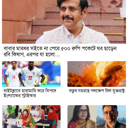
বাবার মারধর সইতে না পেরে ৫০০ রুপি পকেটে ঘর ছাড়েন
রবি কিষাণ, এরপর যা হলো…
নাইটক্লাবে মারামারি করে বিপদে
নতুন সমরাস্ত্র পদক্ষেপ নিল যুক্তরাষ্ট্র
ইংল্যান্ডের স্ট্রাইকার