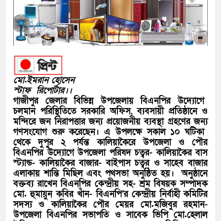
মো.ইমরান হোসেন
স্টাফ রিপোর্টার।।
গাজীপুর জেলার বিভিন্ন উপজেলায় বিএনপির উদ্যোগে
চলমান পরিস্থিতিতে সরকারি অফিস, ব্যবসায়ী প্রতিষ্ঠানে ও
মন্দিরে জন নিরাপত্তার জন্য প্রয়োজনীয় ব্যবস্থা গ্রহণের জন্য
গণসংযোগ শুরু করেছেন। এ উপলক্ষে সকাল ১০ ঘটিকা
থেকে দুপুর ২ পর্যন্ত কালিয়াকৈরে উপজেলা ও পৌর
বিএনপির উদ্যোগে উপজেলা পরিষদ চত্বর- কালিয়াকৈর বাস
স্ট্যান্ড- কালিয়াকৈর বাজার- বাইপাস চত্বর ও সাহেব বাজার
এলাকায় শান্তি মিছিল এবং পথসভা অনুষ্ঠিত হয়। অনুষ্ঠানে
বক্তব্য রাখেন বিএনপির কেন্দ্রীয় সহ- শ্রম বিষয়ক সম্পাদক
মো. হুমায়ুন কবির খাঁন- বিএনপি’র কেন্দ্রীয় নির্বাহী কমিটির
সদস্য ও কালিয়াকৈর পৌর মেয়র মো.মজিবুর রহমান-
উপজেলা বিএনপির সভাপতি ও সাবেক ভিপি মো.হেলাল