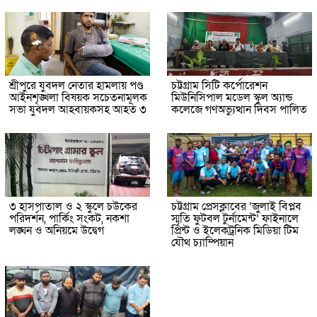
শ্রীপুরে যুবদল নেতার হামলায় পণ্ড
চট্টগ্রাম সিটি কর্পোরেশন
আইনশৃঙ্খলা বিষয়ক সচেতনামূলক
মিউনিসিপাল মডেল স্কুল অ্যান্ড
সভা যুবদল আহবায়কসহ আহত ৩
কলেজে গণঅভ্যুত্থান দিবস পালিত
৩ হাসপাতাল ও ২ স্কুলে চউকের
চট্টগ্রাম প্রেসক্লাবের ‘জুলাই বিপ্লব
পরিদর্শন, পার্কিং সংকট, নকশা
স্মৃতি ফুটবল টুর্নামেন্ট’ ফাইনালে
লঙ্ঘন ও অনিয়মে উদ্বেগ
প্রিন্ট ও ইলেকট্রনিক মিডিয়া টিম
যৌথ চ্যাম্পিয়ান