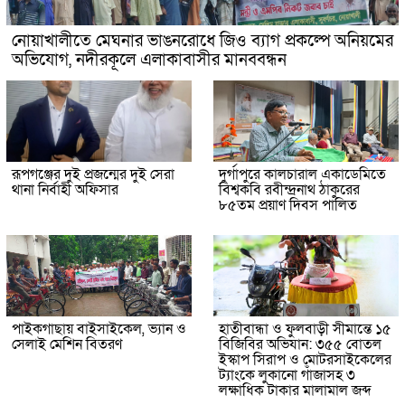
নোয়াখালীতে মেঘনার ভাঙনরোধে জিও ব্যাগ প্রকল্পে অনিয়মের
অভিযোগ, নদীরকূলে এলাকাবাসীর মানববন্ধন
রূপগঞ্জের দুই প্রজন্মের দুই সেরা
দুর্গাপুরে কালচারাল একাডেমিতে
থানা নির্বাহী অফিসার
বিশ্বকবি রবীন্দ্রনাথ ঠাকুরের
৮৫তম প্রয়াণ দিবস পালিত
পাইকগাছায় বাইসাইকেল, ভ্যান ও
হাতীবান্ধা ও ফুলবাড়ী সীমান্তে ১৫
সেলাই মেশিন বিতরণ
বিজিবির অভিযান: ৩৫৫ বোতল
ইস্কাপ সিরাপ ও মোটরসাইকেলের
ট্যাংকে লুকানো গাঁজাসহ ৩
লক্ষাধিক টাকার মালামাল জব্দ