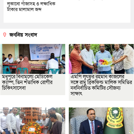
লুকানো গাঁজাসহ ৩ লক্ষাধিক
টাকার মালামাল জব্দ
জনপ্রিয় সংবাদ
মধুপুরে বিনামূল্যে মেডিকেল
এমপি লুৎফুর রহমান কাজলের
ক্যাম্প, তিন শতাধিক রোগীর
সঙ্গে রামু ব্রিকফিল্ড মালিক সমিতির
চিকিৎসাসেবা
নবনির্বাচিত কমিটির সৌজন্য
সাক্ষাৎ