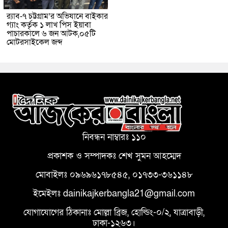
র‌্যাব-৭ চট্টগ্রাম’র অভিযানে বাইকার
গ্যাং কর্তৃক ১ লাখ পিস ইয়াবা
পাচারকালে ৬ জন আটক,০৫টি
মোটরসাইকেল জব্দ
নিবন্ধন নাম্বারঃ ১১০
প্রকাশক ও সম্পাদকঃ শেখ সুমন আহম্মেদ
মোবাইলঃ ০৯৬৯৬১৭৮৫৪৫, ০১৭৩৩-৩৬১১৪৮
ইমেইলঃ dainikajkerbangla21@gmail.com
যোগাযোগের ঠিকানাঃ মোল্লা ব্রিজ, হোল্ডিং-০/২, যাত্রাবাড়ী,
ঢাকা-১২৬৩।