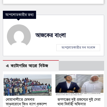
আপলোডকারীর তথ্য
আজকের বাংলা
আপলোডকারীর সব সংবাদ
এ ক্যাটাগরির আরো নিউজ
নোয়াখালীতে মেঘনার
রূপগঞ্জের দুই প্রজন্মের দুই সেরা
ভাঙনরোধে জিও ব্যাগ প্রকল্পে
থানা নির্বাহী অফিসার