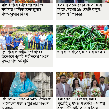
মাদারীপুরে যথাযোগ্য শ্রদ্ধা ও
বর্তমান সংসদের দিকে তাকিয়ে
মর্যাদায় পালিত হচ্ছে জুলাই
আছে দেশের ১৮ কোটি মানুষ:
গণঅভ্যুত্থান দিবস
ভারপ্রাপ্ত স্পিকার
দুর্গাপুরে ভারপ্রাপ্ত স্পিকারের
হু হু করে বাড়ছে কাঁচামরিচের দাম
উদ্যোগে জুলাই শহীদদের স্মরণে
বৃক্ষরোপণ কর্মসূচি
‘গণতন্ত্র মা দিবস-২০২৬’ উপলক্ষে
যমজ কনে, যমজ বর, যমজ
আলোচনা সভা ও পুরস্কার বিতরণ
পুরোহিত, যমজ সহকারী – সম্পন্ন
অনুষ্ঠিত
হলো ‘ঐতিহাসিক’ এক বিয়ে