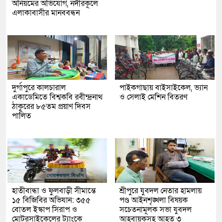
অনিয়মের অভিযোগ, নদীরকূলে
এলাকাবাসীর মানববন্ধন
দুর্গাপুরে কালচারাল
পাইকগাছায় বাইসাইকেল, ভ্যান
একাডেমিতে বিশ্বকবি রবীন্দ্রনাথ
ও সেলাই মেশিন বিতরণ
ঠাকুরের ৮৫তম প্রয়াণ দিবস
পালিত
হাতীবান্ধা ও ফুলবাড়ী সীমান্তে
শ্রীপুরে যুবদল নেতার হামলায়
১৫ বিজিবির অভিযান: ৩৫৫
পণ্ড আইনশৃঙ্খলা বিষয়ক
বোতল ইস্কাপ সিরাপ ও
সচেতনামূলক সভা যুবদল
মোটরসাইকেলের ট্যাংকে
আহবায়কসহ আহত ৩