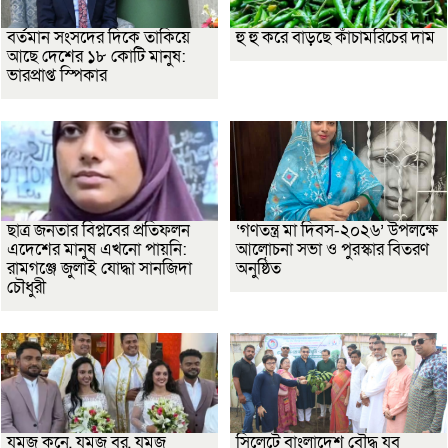
বর্তমান সংসদের দিকে তাকিয়ে
হু হু করে বাড়ছে কাঁচামরিচের দাম
আছে দেশের ১৮ কোটি মানুষ:
ভারপ্রাপ্ত স্পিকার
ছাত্র জনতার বিপ্লবের প্রতিফলন
‘গণতন্ত্র মা দিবস-২০২৬’ উপলক্ষে
এদেশের মানুষ এখনো পায়নি:
আলোচনা সভা ও পুরস্কার বিতরণ
রামগঞ্জে জুলাই যোদ্ধা সানজিদা
অনুষ্ঠিত
চৌধুরী
যমজ কনে, যমজ বর, যমজ
সিলেটে বাংলাদেশ বৌদ্ধ যুব