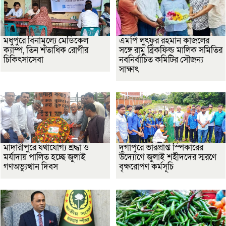
মধুপুরে বিনামূল্যে মেডিকেল
এমপি লুৎফুর রহমান কাজলের
ক্যাম্প, তিন শতাধিক রোগীর
সঙ্গে রামু ব্রিকফিল্ড মালিক সমিতির
চিকিৎসাসেবা
নবনির্বাচিত কমিটির সৌজন্য
সাক্ষাৎ
মাদারীপুরে যথাযোগ্য শ্রদ্ধা ও
দুর্গাপুরে ভারপ্রাপ্ত স্পিকারের
মর্যাদায় পালিত হচ্ছে জুলাই
উদ্যোগে জুলাই শহীদদের স্মরণে
গণঅভ্যুত্থান দিবস
বৃক্ষরোপণ কর্মসূচি