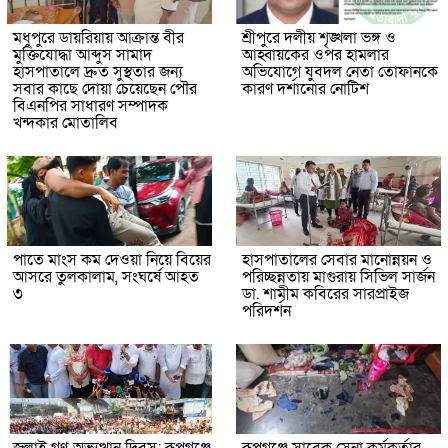
মধুপুরে ডায়রিয়ায় আক্রান্ত বীর
শ্রীপুরে দলীয় শৃঙ্খলা ভঙ্গ ও
মুক্তিযোদ্ধা আব্দুস সামাদ
আহ্বায়কের ওপর হামলার
হাসপাতালে দ্রুত সুস্থতার জন্য
অভিযোগে যুবদল নেতা তোফানকে
সবার কাছে দোয়া চেয়েছেন পৌর
কারণ দর্শানোর নোটিশ
বিএনপির সাধারণ সম্পাদক
খন্দকার মোতালিব
পাতে মাংস কম দেওয়া নিয়ে বিয়ের
হাসপাতালের সেবার মানোন্নয়ন ও
আসরে তুলকালাম, সংঘর্ষে আহত
পরিচ্ছন্নতায় মাগুরায় সিভিল সার্জন
৩
ডা. শামীম কবিরের সারপ্রাইজ
পরিদর্শন
জুলাই গণ-অভ্যুত্থান দিবস: রূপগঞ্জে
রূপগঞ্জে সাবেক সেনা কর্মকর্তার