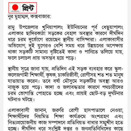
নুর মুহাম্মদ, কক্সবাজার:
রামু উপজেলার খুনিয়াপালং ইউনিয়নের পূর্ব ধেছুয়াপালং
এলাকার ছাদিরকাঠা সড়কের বেহাল অবস্থার কারণে দীর্ঘদিন
ধরে চরম দুর্ভোগে রয়েছেন স্থানীয় বাসিন্দারা। এলাকাবাসীর
অভিযোগ, দুই যুগেরও বেশি সময় ধরে উন্নয়নের অপেক্ষায়
থাকা সড়কটি সামান্য বৃষ্টিতেই কাদা ও পানিতে তলিয়ে যায়,
ফলে চলাচল প্রায় অসম্ভব হয়ে পড়ে।
স্থানীয় সূত্রে জানা যায়, প্রতিদিন এই সড়ক ব্যবহার করে স্কুল-
কলেজগামী শিক্ষার্থী, কৃষক, চাকরিজীবী, রোগীসহ শত শত মানুষ
যাতায়াত করেন। তবে বর্ষা মৌসুমে সড়কটির অবস্থা আরও
নাজুক হয়ে পড়ে। কাদা ও জলাবদ্ধতার কারণে পথচারীদের
চরম ভোগান্তি পোহাতে হচ্ছে এবং প্রায়ই ছোট-বড় দুর্ঘটনার
ঘটনাও ঘটছে।
এলাকাবাসী জানান, জরুরি রোগী হাসপাতালে নেওয়া,
শিক্ষার্থীদের নিয়মিত শিক্ষা কার্যক্রমে অংশগ্রহণ এবং
নিত্যপ্রয়োজনীয় কাজ সম্পাদনে প্রতিনিয়ত বাধার সম্মুখীন হতে
হচ্ছে। দীর্ঘদিন ধরে সংশ্লিষ্ট দপ্তর ও জনপ্রতিনিধিদের কাছে