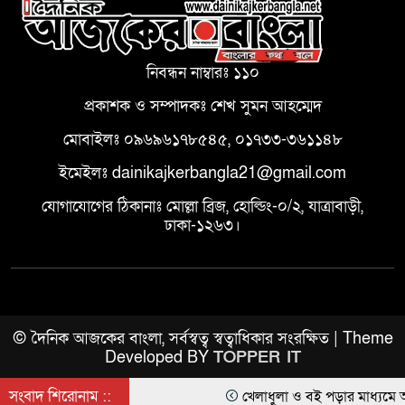
নিবন্ধন নাম্বারঃ ১১০
প্রকাশক ও সম্পাদকঃ শেখ সুমন আহম্মেদ
মোবাইলঃ ০৯৬৯৬১৭৮৫৪৫, ০১৭৩৩-৩৬১১৪৮
ইমেইলঃ dainikajkerbangla21@gmail.com
যোগাযোগের ঠিকানাঃ মোল্লা ব্রিজ, হোল্ডিং-০/২, যাত্রাবাড়ী,
ঢাকা-১২৬৩।
© দৈনিক আজকের বাংলা, সর্বস্বত্ব স্বত্বাধিকার সংরক্ষিত | Theme
Developed BY
TOPPER IT
সংবাদ শিরোনাম ::
খেলাধুলা ও বই পড়ার মাধ্যমে আগামী