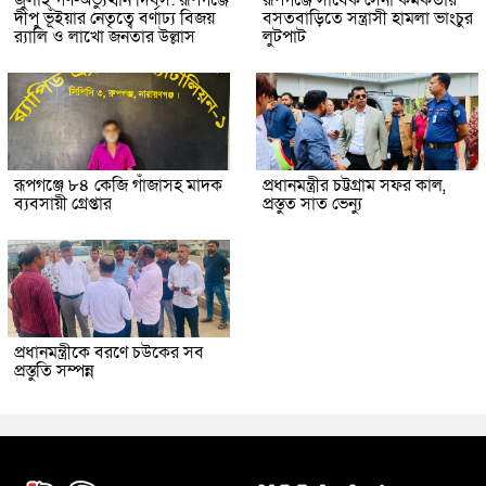
দীপু ভূঁইয়ার নেতৃত্বে বর্ণাঢ্য বিজয়
বসতবাড়িতে সন্ত্রাসী হামলা ভাংচুর
র‌্যালি ও লাখো জনতার উল্লাস
লুটপাট
রূপগঞ্জে ৮৪ কেজি গাঁজাসহ মাদক
প্রধানমন্ত্রীর চট্টগ্রাম সফর কাল,
ব্যবসায়ী গ্রেপ্তার
প্রস্তুত সাত ভেন্যু
প্রধানমন্ত্রীকে বরণে চউকের সব
প্রস্তুতি সম্পন্ন