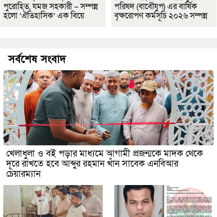
পুরোহিত, যমজ সহকারী – সম্পন্ন
পরিষদ (বাবৌযুপ) এর বার্ষিক
হলো ‘ঐতিহাসিক’ এক বিয়ে
বৃক্ষরোপণ কর্মসূচি ২০২৬ সম্পন্ন
সর্বশেষ সংবাদ
খেলাধুলা ও বই পড়ার মাধ্যমে আগামী প্রজন্মকে মাদক থেকে
দূরে রাখতে হবে আব্দুর রহমান খাঁন সাবেক এনবিআর
চেয়ারম্যান