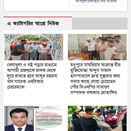
আপলোডকারীর সব সংবাদ
এ ক্যাটাগরির আরো নিউজ
খেলাধুলা ও বই পড়ার মাধ্যমে
মধুপুরে ডায়রিয়ায় আক্রান্ত বীর
আগামী প্রজন্মকে মাদক থেকে
মুক্তিযোদ্ধা আব্দুস সামাদ
দূরে রাখতে হবে আব্দুর রহমান
হাসপাতালে দ্রুত সুস্থতার জন্য
খাঁন সাবেক এনবিআর
সবার কাছে দোয়া চেয়েছেন
চেয়ারম্যান
পৌর বিএনপির সাধারণ
সম্পাদক খন্দকার মোতালিব