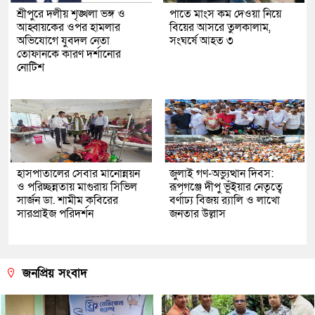
শ্রীপুরে দলীয় শৃঙ্খলা ভঙ্গ ও
পাতে মাংস কম দেওয়া নিয়ে
আহ্বায়কের ওপর হামলার
বিয়ের আসরে তুলকালাম,
অভিযোগে যুবদল নেতা
সংঘর্ষে আহত ৩
তোফানকে কারণ দর্শানোর
নোটিশ
হাসপাতালের সেবার মানোন্নয়ন
জুলাই গণ-অভ্যুত্থান দিবস:
ও পরিচ্ছন্নতায় মাগুরায় সিভিল
রূপগঞ্জে দীপু ভূঁইয়ার নেতৃত্বে
সার্জন ডা. শামীম কবিরের
বর্ণাঢ্য বিজয় র‌্যালি ও লাখো
সারপ্রাইজ পরিদর্শন
জনতার উল্লাস
জনপ্রিয় সংবাদ