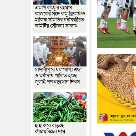
এমপি লুৎফুর রহমান
কাজলের সঙ্গে রামু ব্রিকফিল্ড
মালিক সমিতির নবনির্বাচিত
কমিটির সৌজন্য সাক্ষাৎ
মাদারীপুরে যথাযোগ্য শ্রদ্ধা
ও মর্যাদায় পালিত হচ্ছে
জুলাই গণঅভ্যুত্থান দিবস
হু হু করে বাড়ছে
কাঁচামরিচের দাম