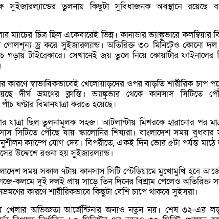
ষ সুইজারল্যান্ডের তুলনায় কিছুটা সুবিধাজনক অবস্থানে রয়েছে বর
ম্যাচের চিত্র ছিল একেবারেই ভিন্ন। কানাডার ভ্যাঙ্কুভারে কলম্বিয়ার ব
টে গোলশূন্য ড্র করে সুইজারল্যান্ড। অতিরিক্ত ৩০ মিনিটেও কোনো দ
াচ গড়ায় টাইব্রেকারে। সেখানেই জয় তুলে নিয়ে কোয়ার্টার ফাইনালের 
।
ার কারণে স্বাভাবিকভাবেই খেলোয়াড়দের ওপর বাড়তি শারীরিক চাপ প
েছে দীর্ঘ ভ্রমণের ক্লান্তি। ভ্যাঙ্কুভার থেকে কানসাস সিটিতে পৌ
য় পাঁচ ঘণ্টার বিমানযাত্রা করতে হয়েছে।
িনার যাত্রা ছিল তুলনামূলক সহজ। আটলান্টায় মিশরকে হারানোর পর মাত্
ানসাস সিটিতে পৌঁছে যায় স্কালোনির শিষ্যরা। বাংলাদেশ সময় বুধবার
অনুশীলন ক্যাম্পে যোগ দেয়। বিপরীতে, একই দিন ভোর ৫টা পর্যন্ত মাঠে
র উদ্দেশে রওনা হয় সুইজারল্যান্ড।
াদেশ সময় সকাল ৭টায় কানসাস সিটি স্টেডিয়ামে মুখোমুখি হবে আর্জেন
কাগজে-কলমে দুই দলই প্রায় সাড়ে তিন দিনের বিশ্রাম পেলেও অতিরিক্ত 
মানভ্রমণের কারণে শারীরিকভাবে কিছুটা বেশি চাপে থাকবে সুইসরা।
 খেলার অভিজ্ঞতা আর্জেন্টিনার জন্যও নতুন নয়। শেষ ৩২-এর ল