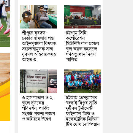
শ্রীপুরে যুবদল
চট্টগ্রাম সিটি
নেতার হামলায় পণ্ড
কর্পোরেশন
আইনশৃঙ্খলা বিষয়ক
মিউনিসিপাল মডেল
সচেতনামূলক সভা
স্কুল অ্যান্ড কলেজে
যুবদল আহবায়কসহ
গণঅভ্যুত্থান দিবস
আহত ৩
পালিত
৩ হাসপাতাল ও ২
চট্টগ্রাম প্রেসক্লাবের
স্কুলে চউকের
‘জুলাই বিপ্লব স্মৃতি
পরিদর্শন, পার্কিং
ফুটবল টুর্নামেন্ট’
সংকট, নকশা লঙ্ঘন
ফাইনালে প্রিন্ট ও
ও অনিয়মে উদ্বেগ
ইলেকট্রনিক মিডিয়া
টিম যৌথ চ্যাম্পিয়ান