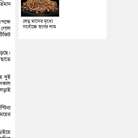
্তমান
দেড় মাসের মধ্যে
িপক্ষে
সর্বোচ্চে স্বর্ণের দাম
ল গোল
টিকিট
ড়েছে।
ঁছাতে
র দুই
 সকাল
 লড়াই
্টিনা
সময়ের
ড়াইয়ে