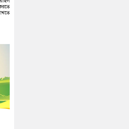
য়েছিল
 করতে
রাখতে