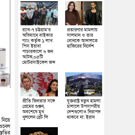
র‌্যাব-৭ চট্টগ্রাম’র
প্রতারণার মামলায়
অভিযানে বাইকার
সালমান ও তার
গ্যাং কর্তৃক ১ লাখ
বোনকে আদালতে
পিস ইয়াবা
হাজিরের নির্দেশ
পাচারকালে ৬ জন
আটক,০৫টি
মোটরসাইকেল জব্দ
প্রীতি জিনতার সঙ্গে
যুক্তরাষ্ট্র নতুন হামলা
প্রেমের গুঞ্জন,
চালালে উপসাগরীয়
অবশেষে মুখ
দেশগুলোও নিরাপদ
খুললেন ব্রেট লি
থাকবে না: ইরান
 নিয়ে
িওনেল
তুতির