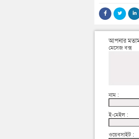
আপনার মতাম
মেসেজ বক্স
নাম :
ই-মেইল :
ওয়েবসাইট :