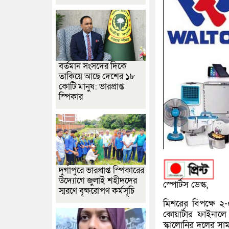
বর্তমান সংসদের দিকে
তাকিয়ে আছে দেশের ১৮
কোটি মানুষ: ভারপ্রাপ্ত
স্পিকার
দুর্গাপুরে ভারপ্রাপ্ত স্পিকারের
উদ্যোগে জুলাই শহীদদের
স্পোর্টস ডেস্ক,
স্মরণে বৃক্ষরোপণ কর্মসূচি
মিশরের বিপক্ষে ২-০
কোয়ার্টার ফাইনাল
স্কালোনির দলের স