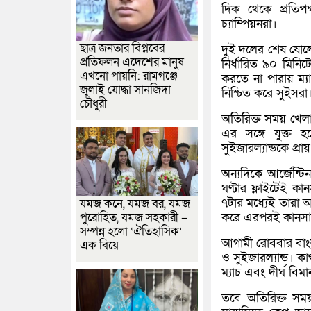
দিক থেকে প্রতিপক্
চ্যাম্পিয়নরা।
ছাত্র জনতার বিপ্লবের
দুই দলের শেষ ষোলোর 
প্রতিফলন এদেশের মানুষ
নির্ধারিত ৯০ মিনি
এখনো পায়নি: রামগঞ্জে
করতে না পারায় ম্য
জুলাই যোদ্ধা সানজিদা
নিশ্চিত করে সুইসরা
চৌধুরী
অতিরিক্ত সময় খেল
এর সঙ্গে যুক্ত হয়
সুইজারল্যান্ডকে প্রা
অন্যদিকে আর্জেন্ট
ঘণ্টার ফ্লাইটেই ক
৭টার মধ্যেই তারা 
যমজ কনে, যমজ বর, যমজ
করে এরপরই কানসাসে
পুরোহিত, যমজ সহকারী –
সম্পন্ন হলো ‘ঐতিহাসিক’
আগামী রোববার বাংল
এক বিয়ে
ও সুইজারল্যান্ড। 
ম্যাচ এবং দীর্ঘ বি
তবে অতিরিক্ত সময়