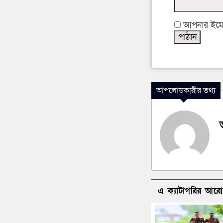
আপনার ইমেইল
আপলোডকারীর তথ্য
এ ক্যাটাগরির আর