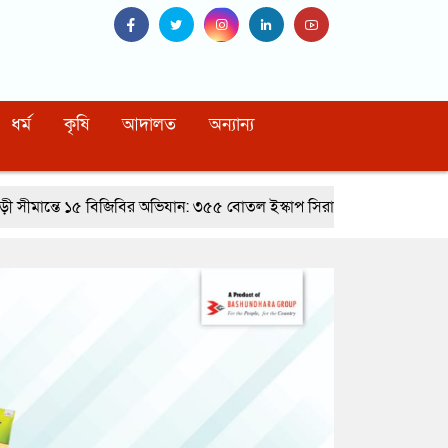
ধর্ম
কৃষি
আদালত
অন্যান্য
িবির অভিযান: ৩৫৫ বোতল ইস্কাপ সিরাপ ও মোটরসাইকেলের ট্যাংকে লুকানো গাঁ