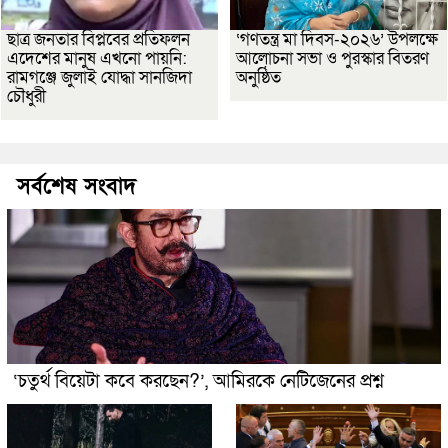
ছাত্র জনতার বিপ্লবের প্রতিফলন
‘গণতন্ত্র মা দিবস-২০২৬’ উপলক্ষে
এদেশের মানুষ এখনো পায়নি:
আলোচনা সভা ও পুরস্কার বিতরণ
রামগঞ্জে জুলাই যোদ্ধা সানজিদা
অনুষ্ঠিত
চৌধুরী
সর্বশেষ সংবাদ
‘চতুর্থ বিয়েটা কবে করছেন?’, আমিরকে নেটিজেনের প্রশ্ন