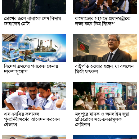
চোখের জলে বাবাকে শেষ বিদায়
কসোভোর সংসদে প্রধানমন্ত্রীকে
জানালেন মেসি
লক্ষ্য করে ডিম নিক্ষেপ
বিদেশ ভ্রমণের প্যাকেজ কেনায়
রাষ্ট্রপতি হওয়ার গুঞ্জন, যা বললেন
দারুণ সুযোগ
মির্জা ফখরুল
এসএসসির ফলাফল
মধুপুরে মাদক ও অনলাইন জুয়া
পুনঃনিরীক্ষণের আবেদন করবেন
প্রতিরোধে সচেতনতামূলক
যেভাবে
সেমিনার