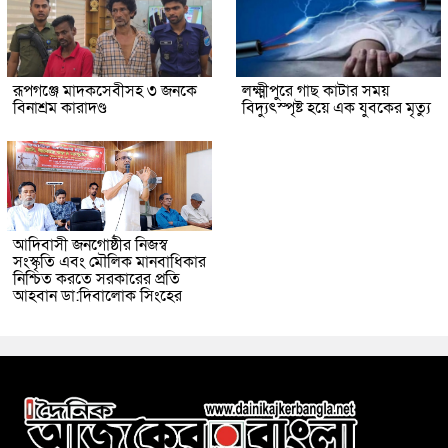
রূপগঞ্জে মাদকসেবীসহ ৩ জনকে
লক্ষ্মীপুরে গাছ কাটার সময়
বিনাশ্রম কারাদণ্ড
বিদ্যুৎস্পৃষ্ট হয়ে এক যুবকের মৃত্যু
আদিবাসী জনগোষ্ঠীর নিজস্ব
সংস্কৃতি এবং মৌলিক মানবাধিকার
নিশ্চিত করতে সরকারের প্রতি
আহবান ডা:দিবালোক সিংহের