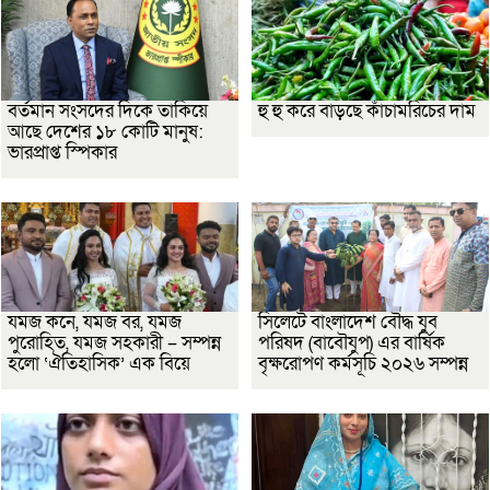
বর্তমান সংসদের দিকে তাকিয়ে
হু হু করে বাড়ছে কাঁচামরিচের দাম
আছে দেশের ১৮ কোটি মানুষ:
ভারপ্রাপ্ত স্পিকার
যমজ কনে, যমজ বর, যমজ
সিলেটে বাংলাদেশ বৌদ্ধ যুব
পুরোহিত, যমজ সহকারী – সম্পন্ন
পরিষদ (বাবৌযুপ) এর বার্ষিক
হলো ‘ঐতিহাসিক’ এক বিয়ে
বৃক্ষরোপণ কর্মসূচি ২০২৬ সম্পন্ন