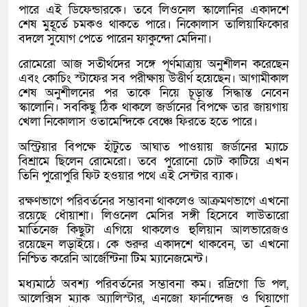
পারে এই ডিফেন্ডারকে। তবে লিওনেল স্কালোনির একাদশে
শেষ মুহূর্তে চমকও থাকতে পারে। নিকোলাস তালিয়াফিকোর
বদলে সুযোগ পেতে পারেন ফাকুন্দো মেদিনা।
রোমেরো আজ সতীর্থদের সঙ্গে পূর্ণমাত্রায় অনুশীলন করেছেন
এবং কোচিং স্টাফের সব পরীক্ষায় উত্তীর্ণ হয়েছেন। আগামীকাল
শেষ অনুশীলনের পর তাকে নিয়ে চূড়ান্ত সিদ্ধান্ত নেবেন
স্কালোনি। সবকিছু ঠিক থাকলে জর্ডানের বিপক্ষে তার জায়গায়
খেলা নিকোলাস ওতামেন্দিকে বেঞ্চে ফিরতে হতে পারে।
অস্ট্রিয়ার বিপক্ষে হাঁটুতে আঘাত পাওয়ায় জর্ডানের ম্যাচে
বিশ্রামে ছিলেন রোমেরো। তবে পুরোনো চোট কাটিয়ে এখন
তিনি পুরোপুরি ফিট হওয়ার পথে এই সেন্টার ব্যাক।
রক্ষণভাগে পরিবর্তনের সম্ভাবনা থাকলেও আক্রমণভাগে এখনো
রয়েছে ধোঁয়াশা। লিওনেল মেসির সঙ্গী হিসেবে লাউতারো
মার্তিনেজ কিছুটা এগিয়ে থাকলেও হুলিয়ান আলভারেজও
রয়েছেন লড়াইয়ে। কে শুরুর একাদশে থাকবেন, তা এখনো
নিশ্চিত করেনি আর্জেন্টিনা টিম ম্যানেজমেন্ট।
মধ্যমাঠে অবশ্য পরিবর্তনের সম্ভাবনা কম। রদ্রিগো ডি পল,
আলেক্সিস ম্যাক অ্যালিস্টার, এনজো ফার্নান্দেজ ও থিয়াগো