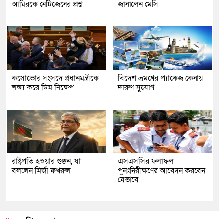
আমিরকে নেটিজেনের প্রশ্ন
জানালেন মেসি
কসোভোর সংসদে প্রধানমন্ত্রীকে
বিদেশ ভ্রমণের প্যাকেজ কেনায়
লক্ষ্য করে ডিম নিক্ষেপ
দারুণ সুযোগ
রাষ্ট্রপতি হওয়ার গুঞ্জন, যা
এসএসসির ফলাফল
বললেন মির্জা ফখরুল
পুনঃনিরীক্ষণের আবেদন করবেন
যেভাবে