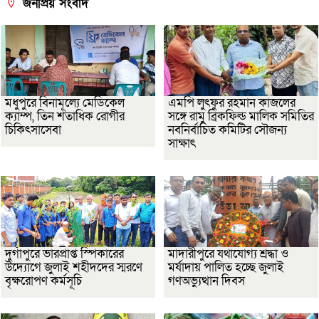
জনপ্রিয় সংবাদ
মধুপুরে বিনামূল্যে মেডিকেল
এমপি লুৎফুর রহমান কাজলের
ক্যাম্প, তিন শতাধিক রোগীর
সঙ্গে রামু ব্রিকফিল্ড মালিক সমিতির
চিকিৎসাসেবা
নবনির্বাচিত কমিটির সৌজন্য
সাক্ষাৎ
দুর্গাপুরে ভারপ্রাপ্ত স্পিকারের
মাদারীপুরে যথাযোগ্য শ্রদ্ধা ও
উদ্যোগে জুলাই শহীদদের স্মরণে
মর্যাদায় পালিত হচ্ছে জুলাই
বৃক্ষরোপণ কর্মসূচি
গণঅভ্যুত্থান দিবস