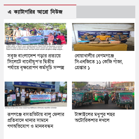
এ ক্যাটাগরির আরো নিউজ
সবুজ বাংলাদেশ গড়ার প্রত্যয়ে
নোয়াখালীর বেগমগঞ্জে
সিলেটে বাবৌযুপ’র দ্বিতীয়
সিএনজিতে ১১ কেজি গাঁজা,
পর্যায়ে বৃক্ষরোপণ কর্মসূচি সম্পন্ন
গ্রেপ্তার ১
রূপগঞ্জে বসতভিটায় বালু ফেলার
টাঙ্গাইলের মধুপুর শহর
প্রতিবাদে থানার সামনে
অটোরিকশার দখলে
গণঅভিযোগ ও মানববন্ধন