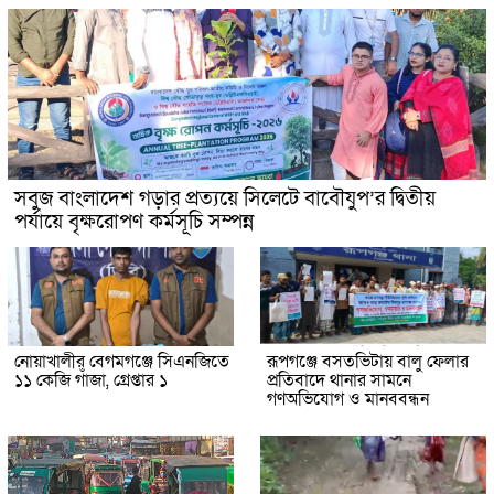
সবুজ বাংলাদেশ গড়ার প্রত্যয়ে সিলেটে বাবৌযুপ’র দ্বিতীয়
পর্যায়ে বৃক্ষরোপণ কর্মসূচি সম্পন্ন
নোয়াখালীর বেগমগঞ্জে সিএনজিতে
রূপগঞ্জে বসতভিটায় বালু ফেলার
১১ কেজি গাঁজা, গ্রেপ্তার ১
প্রতিবাদে থানার সামনে
গণঅভিযোগ ও মানববন্ধন