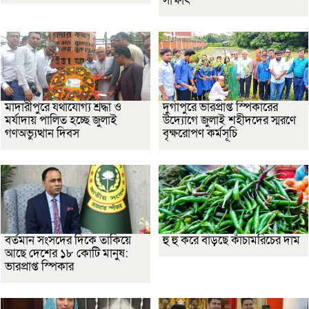
সাক্ষাৎ
মাদারীপুরে যথাযোগ্য শ্রদ্ধা ও
দুর্গাপুরে ভারপ্রাপ্ত স্পিকারের
মর্যাদায় পালিত হচ্ছে জুলাই
উদ্যোগে জুলাই শহীদদের স্মরণে
গণঅভ্যুত্থান দিবস
বৃক্ষরোপণ কর্মসূচি
বর্তমান সংসদের দিকে তাকিয়ে
হু হু করে বাড়ছে কাঁচামরিচের দাম
আছে দেশের ১৮ কোটি মানুষ:
ভারপ্রাপ্ত স্পিকার