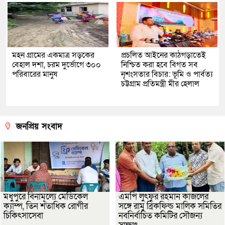
মহন গ্রামের একমাত্র সড়কের
প্রচলিত আইনের কাঠগড়াতেই
বেহাল দশা, চরম দুর্ভোগে ৩০০
নিশ্চিত করা হবে বিগত সব
পরিবারের মানুষ
নৃশংসতার বিচার: ভূমি ও পার্বত্য
চট্টগ্রাম প্রতিমন্ত্রী মীর হেলাল
জনপ্রিয় সংবাদ
মধুপুরে বিনামূল্যে মেডিকেল
এমপি লুৎফুর রহমান কাজলের
ক্যাম্প, তিন শতাধিক রোগীর
সঙ্গে রামু ব্রিকফিল্ড মালিক সমিতির
চিকিৎসাসেবা
নবনির্বাচিত কমিটির সৌজন্য