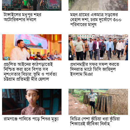
টাঙ্গাইলের মধুপুর শহর
মহন গ্রামের একমাত্র সড়কের
অটোরিকশার দখলে
বেহাল দশা, চরম দুর্ভোগে ৩০০
পরিবারের মানুষ
প্রচলিত আইনের কাঠগড়াতেই
প্রধানমন্ত্রীর সফর সফল করতে
নিশ্চিত করা হবে বিগত সব
দিনরাত মাঠে ডিসি জাহিদুল
নৃশংসতার বিচার: ভূমি ও পার্বত্য
ইসলাম মিঞা
চট্টগ্রাম প্রতিমন্ত্রী মীর হেলাল
রামগঞ্জে পানিতে পড়ে শিশুর মৃত্যু
বিচিত্র পেশা কুঁচিয়া ধরা কুঁচিয়া
শিকারেই জীবিকা নির্বাহ