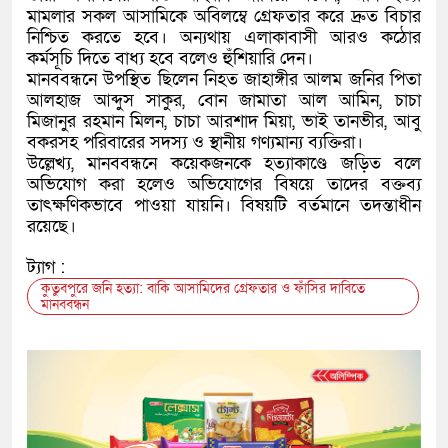
মামলার সকল আসামিকে অবিলম্বে গ্রেফতার করে দ্রুত বিচার
নিশ্চিত করতে হবে। অন্যথায় এলাকাবাসী আরও কঠোর
কর্মসূচি দিতে বাধ্য হবে বলেও হুঁশিয়ারি দেন।
মানববন্ধনে উপস্থিত ছিলেন নিহত জাহাঙ্গীর আলম জনির পিতা
আলহাজ আব্দুস সাকুর, বোন জামাতা আল আমিন, চাচা
মিজানুর রহমান মিলন, চাচা আরশাদ মিয়া, ভাই তানভীর, আবু
বকরসহ পরিবারের সদস্য ও স্থানীয় গণ্যমান্য ব্যক্তিরা।
উল্লেখ্য, মানববন্ধনে কয়েকজনকে হত্যাকাণ্ডে জড়িত বলে
অভিযোগ করা হলেও অভিযোগের বিষয়ে তাদের বক্তব্য
তাৎক্ষণিকভাবে পাওয়া যায়নি। বিষয়টি বর্তমানে তদন্তাধীন
রয়েছে।
ট্যাগ :
কুতুবপুরে জনি হত্যা: বাকি আসামিদের গ্রেফতার ও ফাঁসির দাবিতে
মানববন্ধন