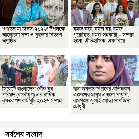
‘গণতন্ত্র মা দিবস-২০২৬’ উপলক্ষে
যমজ কনে, যমজ বর, যমজ
আলোচনা সভা ও পুরস্কার বিতরণ
পুরোহিত, যমজ সহকারী – সম্পন্ন
অনুষ্ঠিত
হলো ‘ঐতিহাসিক’ এক বিয়ে
সিলেটে বাংলাদেশ বৌদ্ধ যুব
ছাত্র জনতার বিপ্লবের প্রতিফলন
পরিষদ (বাবৌযুপ) এর বার্ষিক
এদেশের মানুষ এখনো পায়নি:
বৃক্ষরোপণ কর্মসূচি ২০২৬ সম্পন্ন
রামগঞ্জে জুলাই যোদ্ধা সানজিদা
চৌধুরী
সর্বশেষ সংবাদ