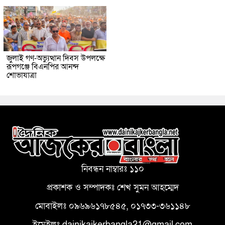
জুলাই গণ-অভ্যুত্থান দিবস উপলক্ষে
রূপগঞ্জে বিএনপির আনন্দ
শোভাযাত্রা
নিবন্ধন নাম্বারঃ ১১০
প্রকাশক ও সম্পাদকঃ শেখ সুমন আহম্মেদ
মোবাইলঃ ০৯৬৯৬১৭৮৫৪৫, ০১৭৩৩-৩৬১১৪৮
ইমেইলঃ dainikajkerbangla21@gmail.com