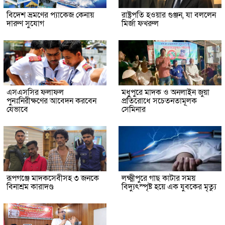
বিদেশ ভ্রমণের প্যাকেজ কেনায়
রাষ্ট্রপতি হওয়ার গুঞ্জন, যা বললেন
দারুণ সুযোগ
মির্জা ফখরুল
এসএসসির ফলাফল
মধুপুরে মাদক ও অনলাইন জুয়া
পুনঃনিরীক্ষণের আবেদন করবেন
প্রতিরোধে সচেতনতামূলক
যেভাবে
সেমিনার
রূপগঞ্জে মাদকসেবীসহ ৩ জনকে
লক্ষ্মীপুরে গাছ কাটার সময়
বিনাশ্রম কারাদণ্ড
বিদ্যুৎস্পৃষ্ট হয়ে এক যুবকের মৃত্যু