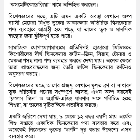
“কসমেটিকোরেক্সিয়া” নামে অভিহিত করছেন।
বিশেষজ্ঞদের মতে, এটি এমন একটি অবস্থা যেখানে অল্প
বয়সী মেয়েরা নিখুঁত ত্বকের আকাঙ্ক্ষায় অতিরিক্ত স্কিনকেয়ার
পণ্য ব্যবহারে আগ্রহী হয়ে পড়ে, যা তাদের ত্বক ও মানসিক
স্বাস্থ্যের জন্য ঝুঁকিপূর্ণ হতে পারে।
সামাজিক যোগাযোগমাধ্যমে প্রতিদিনই হাজারো ভিডিওতে
কিশোরীদের দীর্ঘ স্কিনকেয়ার রুটিন—ক্রিম, সিরাম, টোনার ও
মেকআপসহ নানা পণ্য ব্যবহার করতে দেখা যায়। অনেক ক্ষেত্রে
তারা প্রাপ্তবয়স্কদের জন্য তৈরি জটিল স্কিনকেয়ার রুটিনও
অনুসরণ করছে।
বিশেষজ্ঞদের মতে, আগের প্রজন্ম যেখানে মূলত ব্রণ বা সাধারণ
ত্বক পরিচর্যার পণ্যের সংস্পর্শে আসত, এখন অল্প বয়সেই
“ফ্ললেস স্কিন” ও অ্যান্টি-এজিং ধারণার সঙ্গে পরিচিত হচ্ছে
শিশুরা, যা তাদের দৃষ্টিভঙ্গিকে প্রভাবিত করছে।
একটি জরিপে দেখা যায়, ৯ থেকে ১২ বছর বয়সী প্রায় অর্ধেক
শিশু সপ্তাহে একাধিক স্কিনকেয়ার পণ্য ব্যবহার করে এবং
অনেকেই নিজেদের ত্বকের “ত্রুটি” দূর করার উদ্দেশ্যে এসব
ব্যবহার করে।