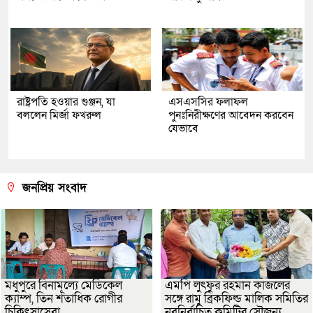
রাষ্ট্রপতি হওয়ার গুঞ্জন, যা
এসএসসির ফলাফল
বললেন মির্জা ফখরুল
পুনঃনিরীক্ষণের আবেদন করবেন
যেভাবে
জনপ্রিয় সংবাদ
মধুপুরে বিনামূল্যে মেডিকেল
এমপি লুৎফুর রহমান কাজলের
ক্যাম্প, তিন শতাধিক রোগীর
সঙ্গে রামু ব্রিকফিল্ড মালিক সমিতির
চিকিৎসাসেবা
নবনির্বাচিত কমিটির সৌজন্য