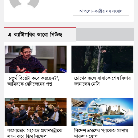
আপলোডকারীর সব সংবাদ
এ ক্যাটাগরির আরো নিউজ
‘চতুর্থ বিয়েটা কবে করছেন?’,
চোখের জলে বাবাকে শেষ বিদায়
আমিরকে নেটিজেনের প্রশ্ন
জানালেন মেসি
কসোভোর সংসদে প্রধানমন্ত্রীকে
বিদেশ ভ্রমণের প্যাকেজ কেনায়
লক্ষ্য করে ডিম নিক্ষেপ
দারুণ সুযোগ