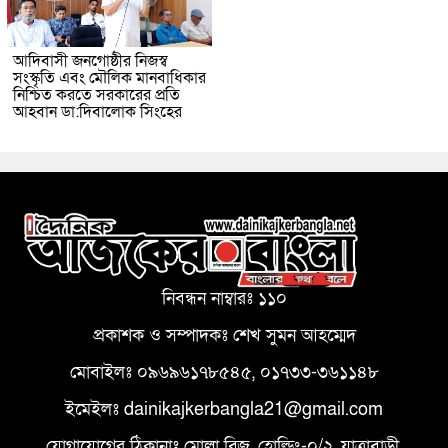
আদিবাসী জনগোষ্ঠীর নিজস্ব
সংস্কৃতি এবং মৌলিক মানবাধিকার
নিশ্চিত করতে সরকারের প্রতি
আহবান ডা:দিবালোক সিংহের
নিবন্ধন নাম্বারঃ ১১০
প্রকাশক ও সম্পাদকঃ শেখ সুমন আহম্মেদ
মোবাইলঃ ০৯৬৯৬১৭৮৫৪৫, ০১৭৩৩-৩৬১১৪৮
ইমেইলঃ dainikajkerbangla21@gmail.com
যোগাযোগের ঠিকানাঃ মোল্লা ব্রিজ, হোল্ডিং-০/২, যাত্রাবাড়ী,