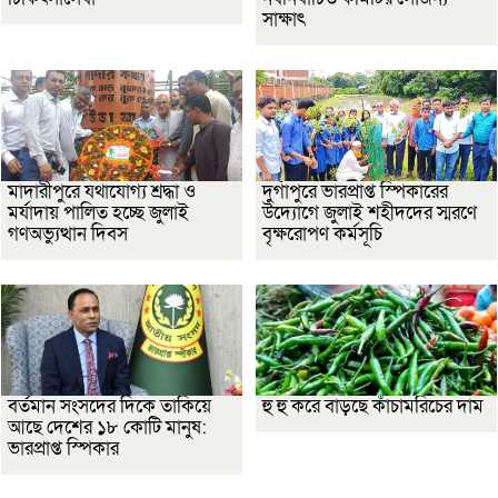
সাক্ষাৎ
মাদারীপুরে যথাযোগ্য শ্রদ্ধা ও
দুর্গাপুরে ভারপ্রাপ্ত স্পিকারের
মর্যাদায় পালিত হচ্ছে জুলাই
উদ্যোগে জুলাই শহীদদের স্মরণে
গণঅভ্যুত্থান দিবস
বৃক্ষরোপণ কর্মসূচি
বর্তমান সংসদের দিকে তাকিয়ে
হু হু করে বাড়ছে কাঁচামরিচের দাম
আছে দেশের ১৮ কোটি মানুষ:
ভারপ্রাপ্ত স্পিকার