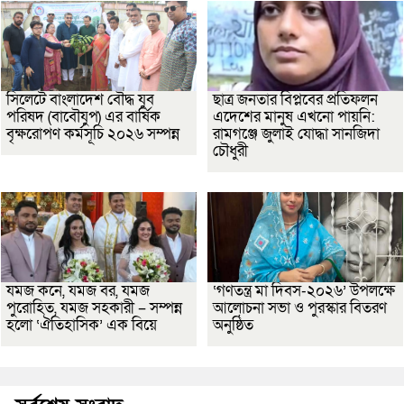
সিলেটে বাংলাদেশ বৌদ্ধ যুব
ছাত্র জনতার বিপ্লবের প্রতিফলন
পরিষদ (বাবৌযুপ) এর বার্ষিক
এদেশের মানুষ এখনো পায়নি:
বৃক্ষরোপণ কর্মসূচি ২০২৬ সম্পন্ন
রামগঞ্জে জুলাই যোদ্ধা সানজিদা
চৌধুরী
যমজ কনে, যমজ বর, যমজ
‘গণতন্ত্র মা দিবস-২০২৬’ উপলক্ষে
পুরোহিত, যমজ সহকারী – সম্পন্ন
আলোচনা সভা ও পুরস্কার বিতরণ
হলো ‘ঐতিহাসিক’ এক বিয়ে
অনুষ্ঠিত