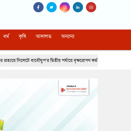
ধর্ম
কৃষি
আদালত
অন্যান্য
’র দ্বিতীয় পর্যায়ে বৃক্ষরোপণ কর্মসূচি সম্পন্ন
নোয়াখালীর বেগমগঞ্জে সিএনজি