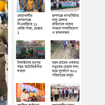
নোয়াখালীর
রূপগঞ্জে বসতভিটায়
বেগমগঞ্জে
বালু ফেলার
সিএনজিতে ১১
প্রতিবাদে থানার
কেজি গাঁজা, গ্রেপ্তার
সামনে গণঅভিযোগ
১
ও মানববন্ধন
টাঙ্গাইলের মধুপুর
মহন গ্রামের একমাত্র
শহর অটোরিকশার
সড়কের বেহাল দশা,
দখলে
চরম দুর্ভোগে ৩০০
পরিবারের মানুষ