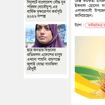
রেঞ্জ কর্মকর্তা মনি
সিলেটে বাংলাদেশ বৌদ্ধ যুব
ইকবাল হোসেন সহ ব
পরিষদ (বাবৌযুপ) এর
এলাকাবাসী উপজেল
বার্ষিক বৃক্ষরোপণ কর্মসূচি
জানিয়েছেন।
২০২৬ সম্পন্ন
ট্যাগ :
কালিয়াকৈরে 
ছাত্র জনতার বিপ্লবের
প্রতিফলন এদেশের মানুষ
এখনো পায়নি: রামগঞ্জে
জুলাই যোদ্ধা সানজিদা
চৌধুরী