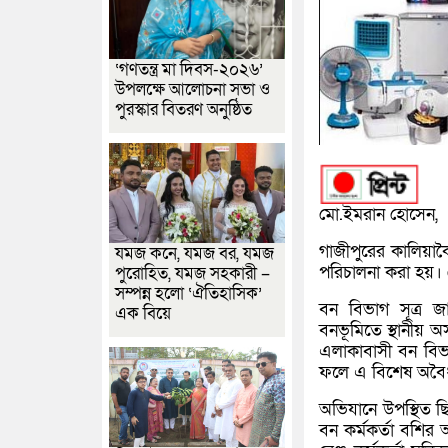
‘গণতন্ত্র মা দিবস-২০২৬’
উপলক্ষে আলোচনা সভা ও
পুরস্কার বিতরণ অনুষ্ঠিত
মো.ইমরান হোসেন,
গাজীপুরের কালিয়াক
যমজ কনে, যমজ বর, যমজ
পরিচালনা করা হয়। 
পুরোহিত, যমজ সহকারী –
সম্পন্ন হলো ‘ঐতিহাসিক’
বন বিভাগ সূত্র জ
এক বিয়ে
বনভূমিতে স্থানীয়
এলাকাবাসী বন বিভা
ফলে এ বিশেষ অবৈধ 
অভিযানে উপস্থিত ছ
বন কর্মকর্তা বশির