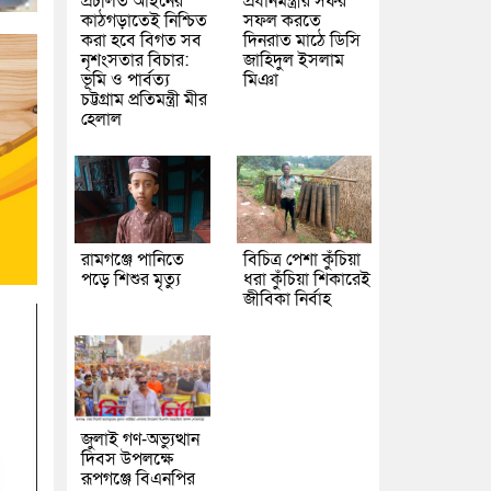
প্রচলিত আইনের
প্রধানমন্ত্রীর সফর
কাঠগড়াতেই নিশ্চিত
সফল করতে
করা হবে বিগত সব
দিনরাত মাঠে ডিসি
নৃশংসতার বিচার:
জাহিদুল ইসলাম
ভূমি ও পার্বত্য
মিঞা
চট্টগ্রাম প্রতিমন্ত্রী মীর
হেলাল
রামগঞ্জে পানিতে
বিচিত্র পেশা কুঁচিয়া
পড়ে শিশুর মৃত্যু
ধরা কুঁচিয়া শিকারেই
জীবিকা নির্বাহ
জুলাই গণ-অভ্যুত্থান
দিবস উপলক্ষে
রূপগঞ্জে বিএনপির