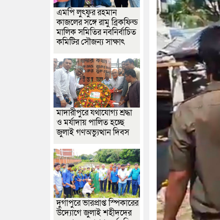
এমপি লুৎফুর রহমান
কাজলের সঙ্গে রামু ব্রিকফিল্ড
মালিক সমিতির নবনির্বাচিত
কমিটির সৌজন্য সাক্ষাৎ
মাদারীপুরে যথাযোগ্য শ্রদ্ধা
ও মর্যাদায় পালিত হচ্ছে
জুলাই গণঅভ্যুত্থান দিবস
দুর্গাপুরে ভারপ্রাপ্ত স্পিকারের
উদ্যোগে জুলাই শহীদদের