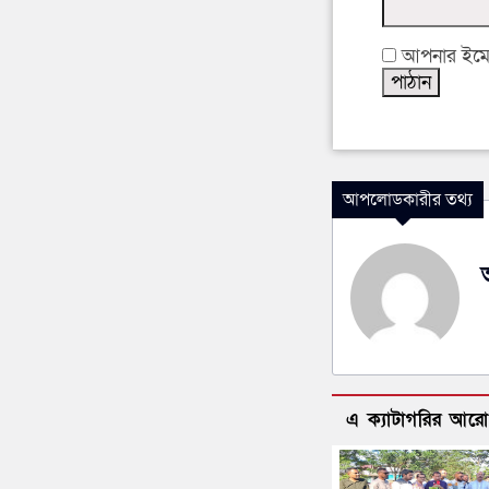
আপনার ইমেইল
আপলোডকারীর তথ্য
এ ক্যাটাগরির আর