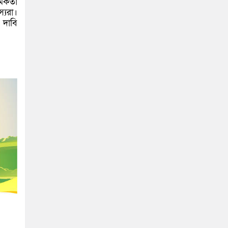
মকর্তা
্যরা।
 দাবি