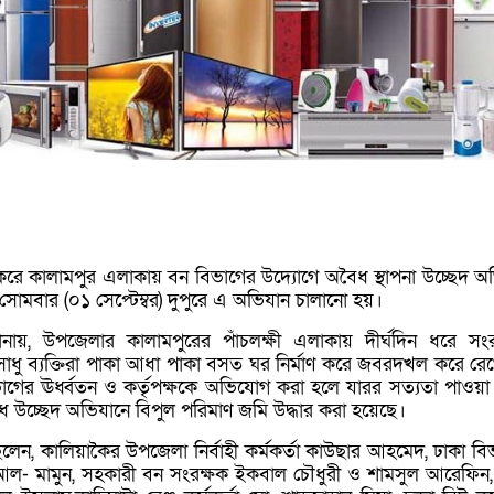
ৈরে কালামপুর এলাকায় বন বিভাগের উদ্যোগে অবৈধ স্থাপনা উচ্ছেদ অ
সোমবার (০১ সেপ্টেম্বর) দুপুরে এ অভিযান চালানো হয়।
ানায়, উপজেলার কালামপুরের পাঁচলক্ষী এলাকায় দীর্ঘদিন ধরে সংর
 অসাধু ব্যক্তিরা পাকা আধা পাকা বসত ঘর নির্মাণ করে জবরদখল করে রে
গের ঊর্ধ্বতন ও কর্তৃপক্ষকে অভিযোগ করা হলে যারর সত্যতা পাওয়া 
উচ্ছেদ অভিযানে বিপুল পরিমাণ জমি উদ্ধার করা হয়েছে।
িলেন, কালিয়াকৈর উপজেলা নির্বাহী কর্মকর্তা কাউছার আহমেদ, ঢাকা বি
 আল- মামুন, সহকারী বন সংরক্ষক ইকবাল চৌধুরী ও শামসুল আরেফিন, চন