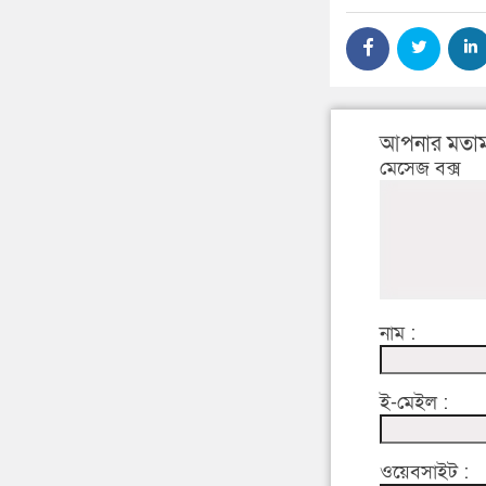
আপনার মতাম
মেসেজ বক্স
নাম :
ই-মেইল :
ওয়েবসাইট :