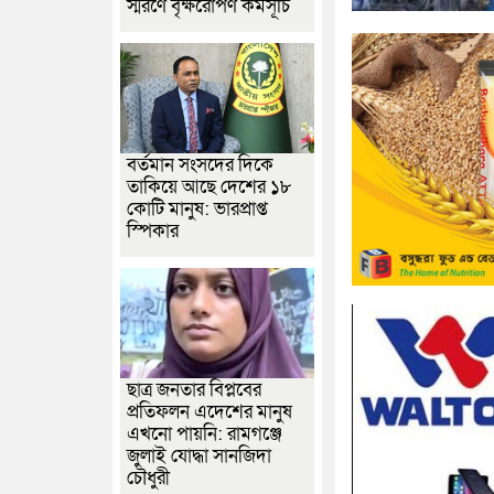
স্মরণে বৃক্ষরোপণ কর্মসূচি
বর্তমান সংসদের দিকে
তাকিয়ে আছে দেশের ১৮
কোটি মানুষ: ভারপ্রাপ্ত
স্পিকার
ছাত্র জনতার বিপ্লবের
প্রতিফলন এদেশের মানুষ
এখনো পায়নি: রামগঞ্জে
জুলাই যোদ্ধা সানজিদা
চৌধুরী