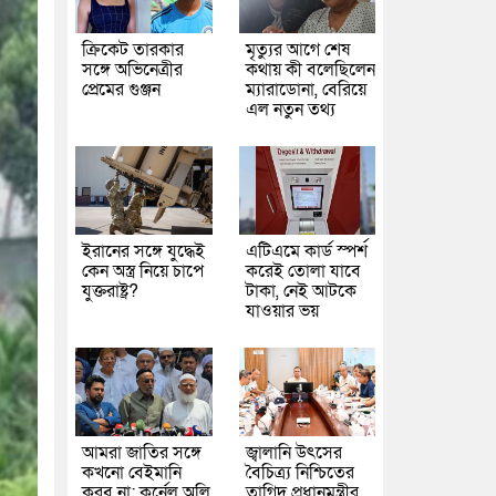
ক্রিকেট তারকার
মৃত্যুর আগে শেষ
সঙ্গে অভিনেত্রীর
কথায় কী বলেছিলেন
প্রেমের গুঞ্জন
ম্যারাডোনা, বেরিয়ে
এল নতুন তথ্য
ইরানের সঙ্গে যুদ্ধেই
এটিএমে কার্ড স্পর্শ
কেন অস্ত্র নিয়ে চাপে
করেই তোলা যাবে
যুক্তরাষ্ট্র?
টাকা, নেই আটকে
যাওয়ার ভয়
আমরা জাতির সঙ্গে
জ্বালানি উৎসের
কখনো বেইমানি
বৈচিত্র্য নিশ্চিতের
করব না: কর্নেল অলি
তাগিদ প্রধানমন্ত্রীর