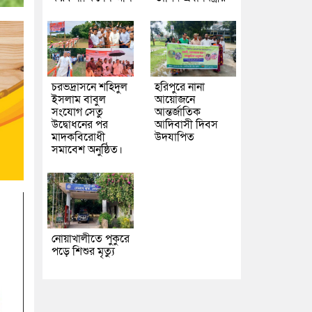
চরভদ্রাসনে শহিদুল
হরিপুরে নানা
ইসলাম বাবুল
আয়োজনে
সংযোগ সেতু
আন্তর্জাতিক
উদ্বোধনের পর
আদিবাসী দিবস
মাদকবিরোধী
উদযাপিত
সমাবেশ অনুষ্ঠিত।
নোয়াখালীতে পুকুরে
পড়ে শিশুর মৃত্যু