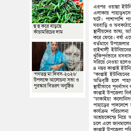
এরপর ওয়াগ্গা ইউন
এলাকায় পাহাড়ধসের 
ঘটে। পাশাপাশি পা
ঘরবাড়ি ও অবকাঠা
হু হু করে বাড়ছে
স্থানীয়দের ভাষ্য,
কাঁচামরিচের দাম
করে ফেরে। বর্ষা 
বর্তমানে উপজেলার 
রাইখালী ইউনিয়নের 
ঝুঁকিপূর্ণভাবে বসব
সরিয়ে নেওয়া হলেও স্
৪ নম্বর কাপ্তাই ই
‘গণতন্ত্র মা দিবস-২০২৬’
“কাপ্তাই ইউনিয়নে
উপলক্ষে আলোচনা সভা ও
অতিবৃষ্টি হলে পা
পুরস্কার বিতরণ অনুষ্ঠিত
স্থায়ীভাবে পুনর্বাস
কাপ্তাই উপজেলা নির
“ঢাকাইয়া কলোনিস
পাহাড়ের পাদদেশে ঝ
কার্যক্রম পরিচালন
আশ্রয়কেন্দ্রে নিয়ে
চলে এলে জানমালের 
কাপ্তাই উপজেলা পর