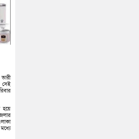
 ভারী
। সেই
রিবার
র হয়ে
জেলার
এলাকা
মধ্যে