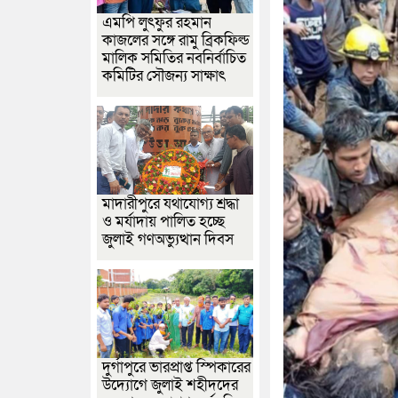
এমপি লুৎফুর রহমান
কাজলের সঙ্গে রামু ব্রিকফিল্ড
মালিক সমিতির নবনির্বাচিত
কমিটির সৌজন্য সাক্ষাৎ
মাদারীপুরে যথাযোগ্য শ্রদ্ধা
ও মর্যাদায় পালিত হচ্ছে
জুলাই গণঅভ্যুত্থান দিবস
দুর্গাপুরে ভারপ্রাপ্ত স্পিকারের
উদ্যোগে জুলাই শহীদদের