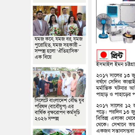
যমজ কনে, যমজ বর, যমজ
পুরোহিত, যমজ সহকারী –
সম্পন্ন হলো ‘ঐতিহাসিক’
এক বিয়ে
ইসমাইল ইমন চট্টগ্রা
২০১৭ সালের ১৩ জুন
বর্ষণে সেদিন কাপ্
মর্মান্তিক ঘটনার
পাহাড় ও পাহাড়ের প
সিলেটে বাংলাদেশ বৌদ্ধ যুব
২০১৭ সালের ১২ জুন
পরিষদ (বাবৌযুপ) এর
পড়ে। পরদিন ১৩ জ
বার্ষিক বৃক্ষরোপণ কর্মসূচি
বিভিন্ন এলাকা থেক
২০২৬ সম্পন্ন
থেকে। সেখানে ভয়
একজন সন্তানসম্ভবা