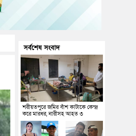
সর্বশেষ সংবাদ
শরীয়তপুরে জমির বাঁশ কাটাকে কেন্দ্র
করে মারধর, নারীসহ আহত ৩