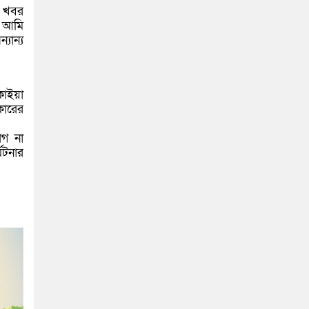
ম খবর
। আমি
যান্য
কাইয়া
কারের
োগ না
ঘটনার