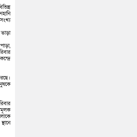
ভিন্ন
ণহানি
সংখ্য
 তাড়া
পাড়া,
রিবার
্দ্রে
করছে।
নুষকে
রিবার
ামূলক
ুলোকে
্থানে