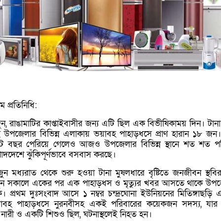
ম প্রতিনিধি:
, রাঙামাটির কাপ্তাইবাসীর জন্য এটি ছিল এক বিভীষিকাময় দিন। টানা
তাই উপজেলার বিভিন্ন এলাকায় ভয়াবহ পাহাড়ধসে প্রাণ হারান ১৮ জন
 আট বছর পেরিয়ে গেলেও আজও উপজেলার বিভিন্ন স্থানে শত শত প
াদদেশে ঝুঁকিপূর্ণভাবে বসবাস করছে।
 মধ্যরাত থেকে শুরু হওয়া টানা মুষলধারে বৃষ্টিতে জনজীবন স্থবি
ুন সকালে একের পর এক পাহাড়ধস ও মৃত্যুর খবর আসতে থাকে উপ
ে। প্রথম দুঃসংবাদ আসে ১ নম্বর চন্দ্রঘোনা ইউনিয়নের মিতিঙ্গাছড়ি 
াবহ পাহাড়ধসে নুরনবীসহ একই পরিবারের কয়েকজন সদস্য, যার 
 নারী ও একটি শিশুও ছিল, ঘটনাস্থলেই নিহত হন।