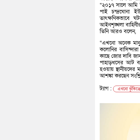
“২০১৭ সালে আমি উ
পাই চন্দ্রঘোনা 
তাৎক্ষণিকভাবে ঘট
আইনশৃঙ্খলা বাহিনীর 
তিনি আরও বলেন,
“এখনো অনেক মানুষ
কলোনির বাসিন্দারা
কাছে জোর দাবি জানা
পাহাড়ধসের আট বছর 
হওয়ায় স্থানীয়দের 
আশঙ্কা করছেন সংশ্লি
ট্যাগ :
এখনো ঝুঁকিত