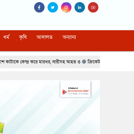
ধর্ম
কৃষি
আদালত
অন্যান্য
ে মারধর, নারীসহ আহত ৩
ক্রিকেট তারকার সঙ্গে অভিনেত্রীর প্রেমের গুঞ্জন
ম