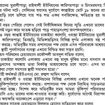
িয়নের মুরালীপাড়া, রাইখালী ইউনিয়নের কারিগরপাড়া ও চিৎমরমসহ বি
ঘটনা ঘটে। সেদিনের ভয়াবহ দুর্যোগে কাপ্তাইয়ে মোট ১৮ জনের প্রা
হাড়ি ঢলে তলিয়ে যায় শত শত একর সবজিক্ষেত, ক্ষতিগ্রস্ত হয় অ
মো।
 আট বছর পেরিয়ে গেলেও সেই বিভীষিকাময় দিনের স্মৃতি এখনো তাদের
এলেই নতুন করে আতঙ্ক ছড়িয়ে পড়ে পাহাড়সংলগ্ন জনপদগুলোতে।
৪ নম্বর কাপ্তাই ইউনিয়নের ঢাকাইয়া কলোনি, ওয়াগ্গা ইউনিয়নের মুরালী
কারিগরপাড়া, তিনছড়ি, মিতিঙ্গাছড়িসহ বিভিন্ন দুর্গম এলাকায় বহু প
াস করছে। অতিবৃষ্টির সময় প্রশাসনের পক্ষ থেকে এসব পরিবারকে আশ্রয়কেন
থায়ী পুনর্বাসনের ব্যবস্থা এখনো নিশ্চিত করা সম্ভব হয়নি।
উনিয়ন পরিষদের চেয়ারম্যান প্রকৌশলী আবদুল লতিফ বলেন,
র ঢাকাইয়া কলোনি এলাকায় এখনো বহু মানুষ ঝুঁকির মধ্যে বসবাস 
হাড়ধসের আশঙ্কায় তারা নিকটস্থ আশ্রয়কেন্দ্রে চলে আসে। এসব মা
ন করা গেলে সমস্যার স্থায়ী সমাধান হতো।”
্বাহী কর্মকর্তা (ইউএনও) মো. রুহুল আমিন বলেন,
হ রাইখালী ও ওয়াগ্গা ইউনিয়নের বিভিন্ন এলাকায় এখনো অনেক প
ুঁকিপূর্ণভাবে বসবাস করছে। প্রশাসনের পক্ষ থেকে নিয়মিত সচেতনত
া করা হচ্ছে। বিশেষ করে অতিবৃষ্টির সময় আমরা ঝুঁকিপূর্ণ পরিবারগ
 আসি এবং তাদের থাকা-খাওয়ার ব্যবস্থা করি। দুর্যোগের আগেই নিরাপদ স
ক্ষয়ক্ষতি অনেকাংশে এড়ানো সম্ভব।”
িষদের সাবেক চেয়ারম্যান দিলদার হোসেন স্মৃতিচারণ করে বলেন,