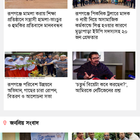
রূপগঞ্জে মামলা করায় শিক্ষা
রূপগঞ্জে পিকনিক ট্রলারে মাদক
প্রতিষ্ঠানে সন্ত্রাসী হামলা-ভাংচুর
ও নারী নিয়ে অসামাজিক
ও হুমকির প্রতিবাদে মানববন্ধন
কর্মকান্ডে লিপ্ত হওয়ার কারণে
মুড়াপাড়া ইউপি সদস্যসহ ২০
জন গ্রেফতার
রূপগঞ্জে পরিবেশ উন্নয়নে
‘চতুর্থ বিয়েটা কবে করছেন?’,
অভিযান, গাছের চারা রোপন,
আমিরকে নেটিজেনের প্রশ্ন
বিতরণ ও আলোচনা সভা
জনপ্রিয় সংবাদ