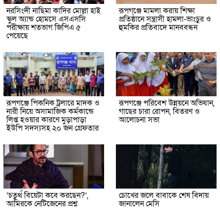
নরসিংদী নাছিমা কাদির মোল্লা হাই
রূপগঞ্জে মামলা করায় শিক্ষা
স্কুল অ্যান্ড হোমসে এসএসসি
প্রতিষ্ঠানে সন্ত্রাসী হামলা-ভাংচুর ও
পরীক্ষায় শতভাগ জিপিএ ৫
হুমকির প্রতিবাদে মানববন্ধন
পেয়েছে
রূপগঞ্জে পিকনিক ট্রলারে মাদক ও
রূপগঞ্জে পরিবেশ উন্নয়নে অভিযান,
নারী নিয়ে অসামাজিক কর্মকান্ডে
গাছের চারা রোপন, বিতরণ ও
লিপ্ত হওয়ার কারণে মুড়াপাড়া
আলোচনা সভা
ইউপি সদস্যসহ ২০ জন গ্রেফতার
‘চতুর্থ বিয়েটা কবে করছেন?’,
চোখের জলে বাবাকে শেষ বিদায়
আমিরকে নেটিজেনের প্রশ্ন
জানালেন মেসি