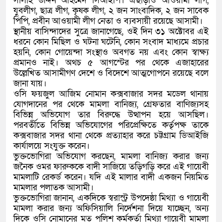
সালাহ উদ্দিন আহমেদ সিআইপি। এছাড়াও আওয়ামী লীগ,
যুবলীগ, ছাত্র লীগ, কৃষক লীগ, ২ জন সাংবাদিক, ২ জন সাবেক
পিপি, প্রবীন আওয়ামী লীগ নেতা ও ব্যবসায়ী রয়েছে আসামী।
স্থানীয় বাসিন্দাদের সুত্রে জানাগেছে, ওই দিন ৩১ অক্টোবর এই
ধরনে কোন মিছিল ও ঘটনা ঘটেনি, কোন সংবাদ মাধ্যমে প্রচার
হয়নি, কোন গোয়েন্দা সংস্থাও অবগত নয় এবং কোন স্বাক্ষ্য
প্রমানও নাই। অথচ ৫ আগস্টের পর থেকে এজাহারের
উল্লেখিত আসামীগণ দেশে ও বিদেশে আত্মগোপনে রয়েছে বলে
জানা যায়।
ওসি ফয়জুল আজিম নোমান কক্সবাজার সদর মডেল থানায়
যোগদানের পর থেকে মামলা বানিজ্য, গ্রেফতার বাণিজ্যসহ
বিভিন্ন অভিযোগ তার বিরুদ্ধে উত্থাপন হয়ে আসছিল।
পরবর্তীতে বিভিন্ন অভিযোগের পরিপ্রেক্ষিতে কর্তৃপক্ষ তাকে
কক্সবাজার সদর থানা থেকে প্রত্যাহার করে চট্টগ্রাম ডিআইজি
কার্যালয়ে সংযুক্ত করেন।
ভুক্তভোগিরা অভিযোগ করছেন, মামলা বানিজ্য করার জন্য
জনৈক ওমর ফারুককে বাদী সাজিয়ে তড়িগড়ি করে এই গায়েবী
মামলাটি রেকর্ড করেন। যদি এই মালার বাদী একজন নিয়মিত
মামলার পলাতক আসামী।
ভুক্তভোগিরা জানান, একদিকে স্বরাস্ট্র উপদেষ্ঠা মিথ্যা ও গায়েবী
মামলা করার জন্য অফিসিয়ালি নির্দেশনা দিয়ে যাচ্ছেন, অন্য
দিকে ওসি নোমানের মত পুলিশ কর্মকর্তা মিথ্যা গায়েবী মামলা