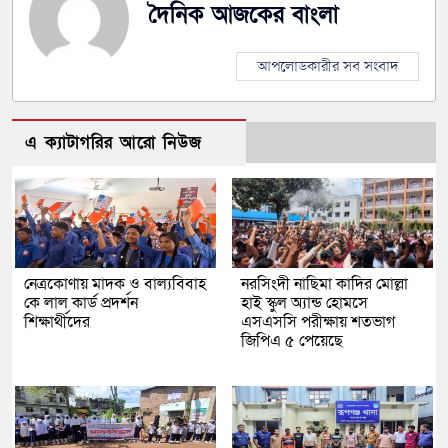
দৈনিক আজকের বাংলা
আপলোডকারীর সব সংবাদ
এ ক্যাটাগরির আরো নিউজ
নেত্রকোণায় মাদক ও বাল্যবিবাহ
নরসিংদী নাছিমা কাদির মোল্লা
কে লাল কার্ড প্রদর্শন
হাই স্কুল অ্যান্ড হোমসে
শিক্ষার্থীদের
এসএসসি পরীক্ষায় শতভাগ
জিপিএ ৫ পেয়েছে