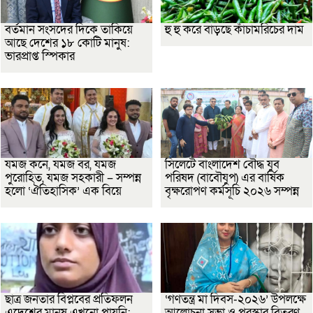
বর্তমান সংসদের দিকে তাকিয়ে
হু হু করে বাড়ছে কাঁচামরিচের দাম
আছে দেশের ১৮ কোটি মানুষ:
ভারপ্রাপ্ত স্পিকার
যমজ কনে, যমজ বর, যমজ
সিলেটে বাংলাদেশ বৌদ্ধ যুব
পুরোহিত, যমজ সহকারী – সম্পন্ন
পরিষদ (বাবৌযুপ) এর বার্ষিক
হলো ‘ঐতিহাসিক’ এক বিয়ে
বৃক্ষরোপণ কর্মসূচি ২০২৬ সম্পন্ন
ছাত্র জনতার বিপ্লবের প্রতিফলন
‘গণতন্ত্র মা দিবস-২০২৬’ উপলক্ষে
এদেশের মানুষ এখনো পায়নি:
আলোচনা সভা ও পুরস্কার বিতরণ