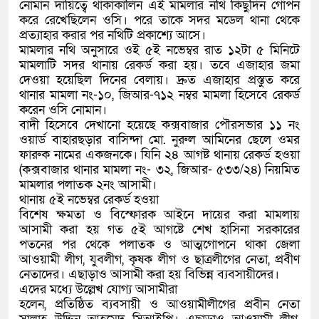
নোমান দায়িত্বে থাকাকালিন এই মামলার নথি কিছুদিন গোপন
করে রেখেছিলেন ওসি। পরে তাকে সদর মডেল থানা থেকে
প্রত্যাহার করার পর নথিটি প্রকাশ্যে আসে।
মামলার নথি অনুসারে ওই ৫ই নভেম্বর রাত ১২টা ৫ মিনিটে
মামলাটি সদর থানায় রেকর্ড করা হয়। তবে এজাহার জমা
দেওয়া হয়েছিল দিনের বেলায়। দ্রুত এজাহার প্রস্তুত করে
থানার মামলা নং-১০, জিআর-৭১২ নম্বর মামলা হিসেবে রেকর্ড
করেন ওসি নোমান।
বাদী হিসেবে দেখানো হয়েছে কক্সবাজার পৌরসভার ১১ নং
ওয়ার্ড বাহারছড়ার বাসিন্দা মো. নুরুল আমিনের ছেলে ওমর
ফারুক নামের একজনকে। যিনি ২৪ আগষ্ট থানায় রেকর্ড হওয়া
(কক্সবাজার থানার মামলা নং- ৩২, জিআর- ৫৩৩/২৪) নিয়মিত
মামলার পলাতক ২নং আসামী।
থানায় ৫ই নভেম্বর রেকর্ড হওয়া
বিশেষ ক্ষমতা ও বিস্ফোরক আইনে দায়ের করা মামলায়
আসামী করা হয় গত ৫ই আগষ্টে শেখ হাসিনা সরকারের
পতনের পর থেকে পলাতক ও আত্মগোপনে থাকা জেলা
আওয়ামী লীগ, যুবলীগ, কৃষক লীগ ও ছাত্রলীগের নেতা, প্রবীণ
নেতাদের। এছাড়াও আসামী করা হয় বিভিন্ন ব্যবসায়ীদের।
এদের মধ্যে উল্লেখ যোগ্য আসামীরা
হলেন, প্রতিষ্ঠিত ব্যবসায়ী ও আওয়ামীলীগের প্রবীন নেতা