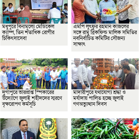
মধুপুরে বিনামূল্যে মেডিকেল
এমপি লুৎফুর রহমান কাজলের
ক্যাম্প, তিন শতাধিক রোগীর
সঙ্গে রামু ব্রিকফিল্ড মালিক সমিতির
চিকিৎসাসেবা
নবনির্বাচিত কমিটির সৌজন্য
সাক্ষাৎ
দুর্গাপুরে ভারপ্রাপ্ত স্পিকারের
মাদারীপুরে যথাযোগ্য শ্রদ্ধা ও
উদ্যোগে জুলাই শহীদদের স্মরণে
মর্যাদায় পালিত হচ্ছে জুলাই
বৃক্ষরোপণ কর্মসূচি
গণঅভ্যুত্থান দিবস