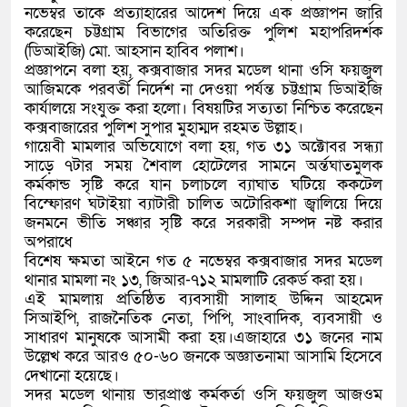
নভেম্বর তাকে প্রত্যাহারের আদেশ দিয়ে এক প্রজ্ঞাপন জারি
করেছেন চট্টগ্রাম বিভাগের অতিরিক্ত পুলিশ মহাপরিদর্শক
(ডিআইজি) মো. আহসান হাবিব পলাশ।
প্রজ্ঞাপনে বলা হয়, কক্সবাজার সদর মডেল থানা ওসি ফয়জুল
আজিমকে পরবর্তী নির্দেশ না দেওয়া পর্যন্ত চট্টগ্রাম ডিআইজি
কার্যালয়ে সংযুক্ত করা হলো। বিষয়টির সত্যতা নিশ্চিত করেছেন
কক্সবাজারের পুলিশ সুপার মুহাম্মদ রহমত উল্লাহ।
গায়েবী মামলার অভিযোগে বলা হয়, গত ৩১ অক্টোবর সন্ধ্যা
সাড়ে ৭টার সময় শৈবাল হোটেলের সামনে অর্ন্তঘাতমুলক
কর্মকান্ড সৃষ্টি করে যান চলাচলে ব্যাঘাত ঘটিয়ে ককটেল
বিস্ফোরণ ঘটাইয়া ব্যাটারী চালিত অটোরিকশা জ্বালিয়ে দিয়ে
জনমনে ভীতি সঞ্চার সৃষ্টি করে সরকারী সম্পদ নষ্ট করার
অপরাধে
বিশেষ ক্ষমতা আইনে গত ৫ নভেম্বর কক্সবাজার সদর মডেল
থানার মামলা নং ১৩, জিআর-৭১২ মামলাটি রেকর্ড করা হয়।
এই মামলায় প্রতিষ্ঠিত ব্যবসায়ী সালাহ উদ্দিন আহমেদ
সিআইপি, রাজনৈতিক নেতা, পিপি, সাংবাদিক, ব্যবসায়ী ও
সাধারণ মানুষকে আসামী করা হয়।এজাহারে ৩১ জনের নাম
উল্লেখ করে আরও ৫০-৬০ জনকে অজ্ঞাতনামা আসামি হিসেবে
দেখানো হয়েছে।
সদর মডেল থানায় ভারপ্রাপ্ত কর্মকর্তা ওসি ফয়জুল আজওম