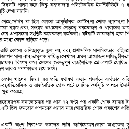
দিবসটি পালন করে।কিন্তু কক্সবাজার পলিটেকনিক ইনস্টিটিউটে এ 
সূচি দেখা যায়নি।
জানা গেছে,সেদিন না ছিল কোনো আনুষ্ঠানিক নোটিস,না শোক ব্যানার,না শ
কালো ব্যাজ।বরং সন্ধ্যায় অধ্যক্ষের নেতৃত্বে বনভোজন ও খাবারের 
 প্রশাসনের সংশ্লিষ্ট কয়েকজন কর্মকর্তা। ঘটনাটি জানাজানি হলে শিক্ষ
দের মধ্যে ক্ষোভ ছড়িয়ে পড়ে।
এটি কোনো অনিচ্ছাকৃত ভুল নয়, বরং প্রশাসনিক মানসিকতার বহিঃপ্
ীয় প্রজ্ঞাপন মানা বাধ্যতামূলক দায়িত্ব।সেখানে এমন আয়োজন দায়িত্বহীনত
রিচায়ক। বিশেষ করে দেশের গুরুত্বপূর্ণ রাজনৈতিক প্রেক্ষাপটে ঘোষি
 আরও স্পর্শকাতর হয়ে ওঠে।
 বেগম খালেদা জিয়া এর প্রতি যথাযথ সম্মান প্রদর্শনে ব্যর্থতার অ
তব্য,ঐতিহাসিক ও রাজনৈতিক প্রেক্ষাপটে ঘোষিত কর্মসূচি পালনে উদা
ি ক্ষুণ্ণ করেছে।
,ব্যাপক সমালোচনার পর প্রায় ৭২ ঘণ্টা পর একটি শোক ব্যানার ট
তে,এটি ছিল জনরোষ প্রশমনের প্রয়াস মাত্র।আন্তরিক শোক প্রকাশের প্র
দের একটি অংশ নিরপেক্ষ তদন্তের দাবি জানিয়েছেন।তারা অধ্যক্ষের ভ