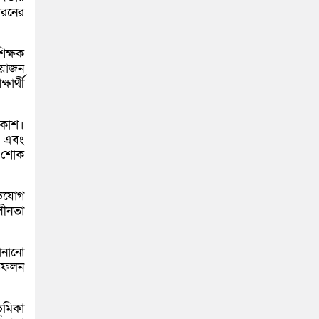
ধরনের
িক্ষক
আয়োজন
ার্থী
রকাশ।
া এবং
ত শোক
ভিযোগ
সীনতা
ানানো
তিফলন
ূমিকা