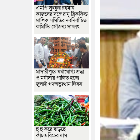
এমপি লুৎফুর রহমান
কাজলের সঙ্গে রামু ব্রিকফিল্ড
মালিক সমিতির নবনির্বাচিত
কমিটির সৌজন্য সাক্ষাৎ
মাদারীপুরে যথাযোগ্য শ্রদ্ধা
ও মর্যাদায় পালিত হচ্ছে
জুলাই গণঅভ্যুত্থান দিবস
হু হু করে বাড়ছে
কাঁচামরিচের দাম