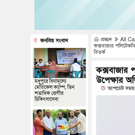
প্রচ্ছদ
All Ca
জনপ্রিয় সংবাদ
কক্সবাজার পলিটেকনিক 
বিতর্ক
কক্সবাজার প
উপেক্ষার অভ
মধুপুরে বিনামূল্যে
মেডিকেল ক্যাম্প, তিন
আপডেট সময় 
শতাধিক রোগীর
চিকিৎসাসেবা