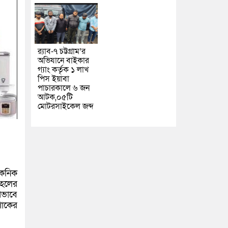
র‌্যাব-৭ চট্টগ্রাম’র
অভিযানে বাইকার
গ্যাং কর্তৃক ১ লাখ
পিস ইয়াবা
পাচারকালে ৬ জন
আটক,০৫টি
মোটরসাইকেল জব্দ
েকনিক
মহলের
থভাবে
শোকের