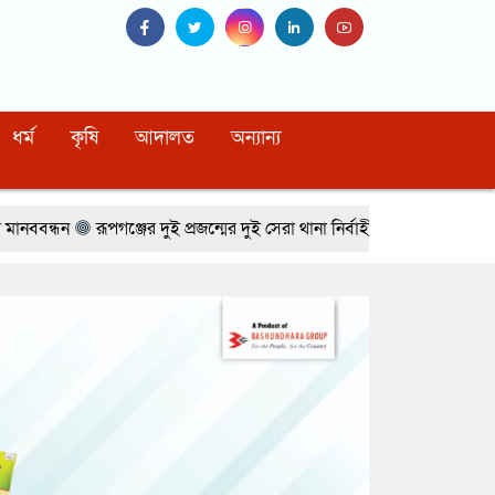
ধর্ম
কৃষি
আদালত
অন্যান্য
 দুই প্রজন্মের দুই সেরা থানা নির্বাহী অফিসার
দুর্গাপুরে কালচারাল একাডেমিত