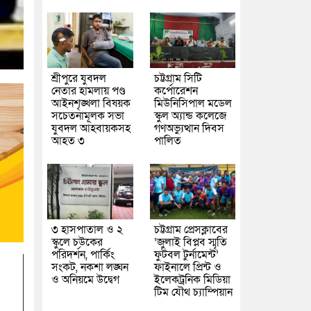
শ্রীপুরে যুবদল
চট্টগ্রাম সিটি
নেতার হামলায় পণ্ড
কর্পোরেশন
আইনশৃঙ্খলা বিষয়ক
মিউনিসিপাল মডেল
সচেতনামূলক সভা
স্কুল অ্যান্ড কলেজে
যুবদল আহবায়কসহ
গণঅভ্যুত্থান দিবস
আহত ৩
পালিত
৩ হাসপাতাল ও ২
চট্টগ্রাম প্রেসক্লাবের
স্কুলে চউকের
‘জুলাই বিপ্লব স্মৃতি
পরিদর্শন, পার্কিং
ফুটবল টুর্নামেন্ট’
সংকট, নকশা লঙ্ঘন
ফাইনালে প্রিন্ট ও
ও অনিয়মে উদ্বেগ
ইলেকট্রনিক মিডিয়া
টিম যৌথ চ্যাম্পিয়ান