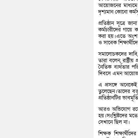
আয়োজনের মাধ্যমে 
দৃশ্যমান কোনো কর্ম
প্রতিষ্ঠান সূত্রে 
কর্মচারীদের গায়ে 
করা হয়।এতে অংশ নেন
ও সাবেক শিক্ষার্থী
সমালোচকদের দাবি,
তারা বলেন, রাষ্ট্র
নৈতিক ব্যর্থতার প
দিবসে এমন আয়োজন
এ প্রসঙ্গে অনেকেই
তুলেছেন।তাদের বক্
প্রতিষ্ঠানটির ভাবমূর্ত
আরও অভিযোগ রয়েছে
হয়।সংশ্লিষ্টদের ম
সেখানে ছিল না।
শিক্ষক শিক্ষার্থী