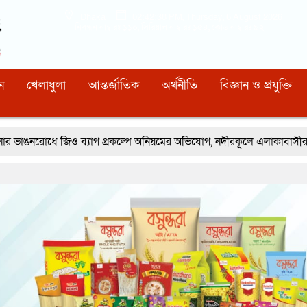
Dhaka
02:42:39 PM
, Thursday, 6 August 2026
নিবন্ধন নাম্বারঃ ১১০, সিরিয়াল নাম্বারঃ ১৫৪, কোড নাম্বারঃ ৯২
ন
খেলাধুলা
আন্তর্জাতিক
অর্থনীতি
বিজ্ঞান ও প্রযুক্তি
 প্রকল্পে অনিয়মের অভিযোগ, নদীরকূলে এলাকাবাসীর মানববন্ধন
রূপগঞ্জের