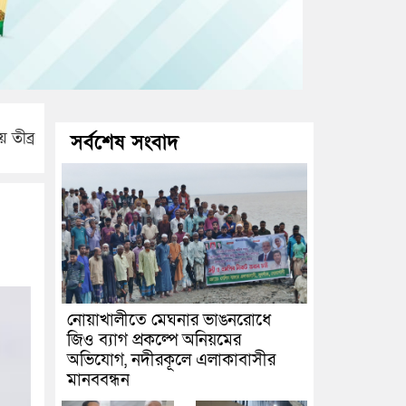
 তীব্র
সর্বশেষ সংবাদ
নোয়াখালীতে মেঘনার ভাঙনরোধে
জিও ব্যাগ প্রকল্পে অনিয়মের
অভিযোগ, নদীরকূলে এলাকাবাসীর
মানববন্ধন