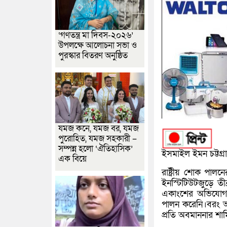
‘গণতন্ত্র মা দিবস-২০২৬’
উপলক্ষে আলোচনা সভা ও
পুরস্কার বিতরণ অনুষ্ঠিত
যমজ কনে, যমজ বর, যমজ
পুরোহিত, যমজ সহকারী –
সম্পন্ন হলো ‘ঐতিহাসিক’
ইসমাইল ইমন চট্টগ্র
এক বিয়ে
রাষ্ট্রীয় শোক পা
ইনস্টিটিউটজুড়ে তী
একাংশের অভিযোগ, জা
পালন করেনি।বরং অধ্
প্রতি অবমাননার শা