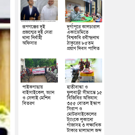
রূপগঞ্জের দুই
দুর্গাপুরে কালচারাল
প্রজন্মের দুই সেরা
একাডেমিতে
থানা নির্বাহী
বিশ্বকবি রবীন্দ্রনাথ
অফিসার
ঠাকুরের ৮৫তম
প্রয়াণ দিবস পালিত
পাইকগাছায়
হাতীবান্ধা ও
বাইসাইকেল, ভ্যান
ফুলবাড়ী সীমান্তে ১৫
ও সেলাই মেশিন
বিজিবির অভিযান:
বিতরণ
৩৫৫ বোতল ইস্কাপ
সিরাপ ও
মোটরসাইকেলের
ট্যাংকে লুকানো
গাঁজাসহ ৩ লক্ষাধিক
টাকার মালামাল জব্দ