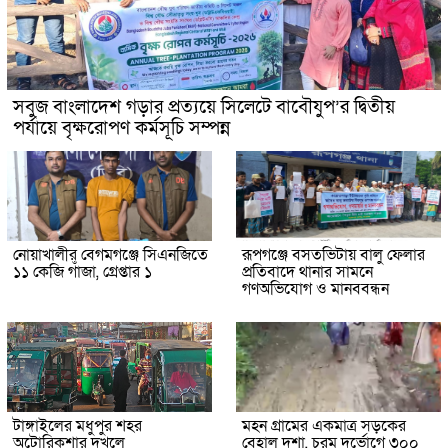
সবুজ বাংলাদেশ গড়ার প্রত্যয়ে সিলেটে বাবৌযুপ’র দ্বিতীয়
পর্যায়ে বৃক্ষরোপণ কর্মসূচি সম্পন্ন
নোয়াখালীর বেগমগঞ্জে সিএনজিতে
রূপগঞ্জে বসতভিটায় বালু ফেলার
১১ কেজি গাঁজা, গ্রেপ্তার ১
প্রতিবাদে থানার সামনে
গণঅভিযোগ ও মানববন্ধন
টাঙ্গাইলের মধুপুর শহর
মহন গ্রামের একমাত্র সড়কের
অটোরিকশার দখলে
বেহাল দশা, চরম দুর্ভোগে ৩০০