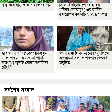
হু হু করে বাড়ছে কাঁচামরিচের দাম
সিলেটে বাংলাদেশ বৌদ্ধ যুব
পরিষদ (বাবৌযুপ) এর বার্ষিক
বৃক্ষরোপণ কর্মসূচি ২০২৬ সম্পন্ন
ছাত্র জনতার বিপ্লবের প্রতিফলন
‘গণতন্ত্র মা দিবস-২০২৬’ উপলক্ষে
এদেশের মানুষ এখনো পায়নি:
আলোচনা সভা ও পুরস্কার বিতরণ
রামগঞ্জে জুলাই যোদ্ধা সানজিদা
অনুষ্ঠিত
চৌধুরী
সর্বশেষ সংবাদ