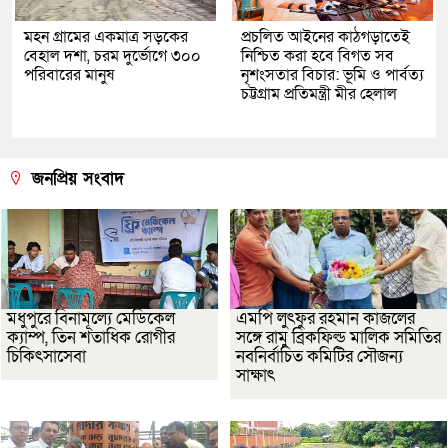
মহন গ্রামের একমাত্র সড়কের
প্রচলিত আইনের কাঠগড়াতেই
বেহাল দশা, চরম দুর্ভোগে ৩০০
নিশ্চিত করা হবে বিগত সব
পরিবারের মানুষ
নৃশংসতার বিচার: ভূমি ও পার্বত্য
চট্টগ্রাম প্রতিমন্ত্রী মীর হেলাল
জনপ্রিয় সংবাদ
মধুপুরে বিনামূল্যে মেডিকেল
এমপি লুৎফুর রহমান কাজলের
ক্যাম্প, তিন শতাধিক রোগীর
সঙ্গে রামু ব্রিকফিল্ড মালিক সমিতির
চিকিৎসাসেবা
নবনির্বাচিত কমিটির সৌজন্য
সাক্ষাৎ