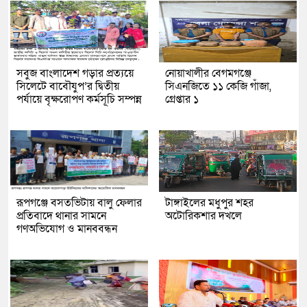
সবুজ বাংলাদেশ গড়ার প্রত্যয়ে
নোয়াখালীর বেগমগঞ্জে
সিলেটে বাবৌযুপ’র দ্বিতীয়
সিএনজিতে ১১ কেজি গাঁজা,
পর্যায়ে বৃক্ষরোপণ কর্মসূচি সম্পন্ন
গ্রেপ্তার ১
রূপগঞ্জে বসতভিটায় বালু ফেলার
টাঙ্গাইলের মধুপুর শহর
প্রতিবাদে থানার সামনে
অটোরিকশার দখলে
গণঅভিযোগ ও মানববন্ধন