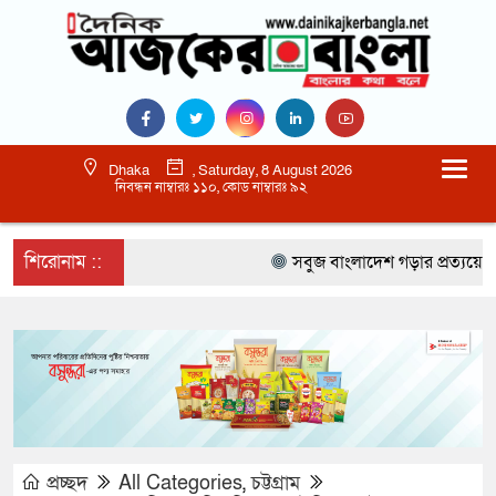
Dhaka
, Saturday, 8 August 2026
নিবন্ধন নাম্বারঃ ১১০, কোড নাম্বারঃ ৯২
শিরোনাম ::
সবুজ বাংলাদেশ গড়ার প্রত্যয়ে সিলেটে ব
প্রচ্ছদ
All Categories
,
চট্টগ্রাম