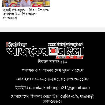
জুলাই গণ-অভ্যুত্থান দিবস উপলক্ষে
রূপগঞ্জে বিএনপির আনন্দ
শোভাযাত্রা
নিবন্ধন নাম্বারঃ ১১০
প্রকাশক ও সম্পাদকঃ শেখ সুমন আহম্মেদ
মোবাইলঃ ০৯৬৯৬১৭৮৫৪৫, ০১৭৩৩-৩৬১১৪৮
ইমেইলঃ dainikajkerbangla21@gmail.com
যোগাযোগের ঠিকানাঃ মোল্লা ব্রিজ, হোল্ডিং-০/২, যাত্রাবাড়ী,
ঢাকা-১২৬৩।