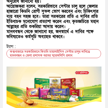
অনুরোধ জানানো হয়।
আয়োজকরা বলেন, সরকারিভাবে সেন্টার চালু হলে জেলার
হাজারো কিডনি রোগী সুফল ভোগ করবেন এবং চিকিৎসার
ব্যয় বহন সহজ হবে। তারা সরকারের প্রতি এ দাবির প্রতি
ইতিবাচক মনোযোগ প্রত্যাশা করেন এবং কৃতজ্ঞচিত্তে মহান
আল্লাহর প্রতি শুকরিয়া আদায় করেন।
মানববন্ধন থেকে জানানো হয়, জনস্বার্থে এ দাবির পক্ষে
ভবিষ্যতেও কর্মসূচি অব্যাহত থাকবে।
ট্যাগ :
কক্সবাজারে সরকারিভাবে কিডনি ডায়ালাইসিস সেন্টার চালুর দাবিতে
মানববন্ধন ও জেলা প্রশাসক বরাবর স্মারকলিপি প্রদান