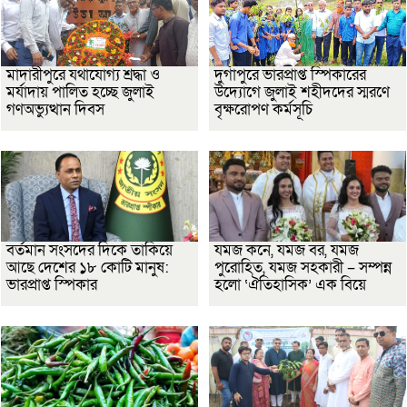
মাদারীপুরে যথাযোগ্য শ্রদ্ধা ও
দুর্গাপুরে ভারপ্রাপ্ত স্পিকারের
মর্যাদায় পালিত হচ্ছে জুলাই
উদ্যোগে জুলাই শহীদদের স্মরণে
গণঅভ্যুত্থান দিবস
বৃক্ষরোপণ কর্মসূচি
বর্তমান সংসদের দিকে তাকিয়ে
যমজ কনে, যমজ বর, যমজ
আছে দেশের ১৮ কোটি মানুষ:
পুরোহিত, যমজ সহকারী – সম্পন্ন
ভারপ্রাপ্ত স্পিকার
হলো ‘ঐতিহাসিক’ এক বিয়ে