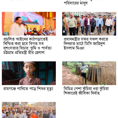
পরিবারের মানুষ
প্রচলিত আইনের কাঠগড়াতেই
প্রধানমন্ত্রীর সফর সফল করতে
নিশ্চিত করা হবে বিগত সব
দিনরাত মাঠে ডিসি জাহিদুল
নৃশংসতার বিচার: ভূমি ও পার্বত্য
ইসলাম মিঞা
চট্টগ্রাম প্রতিমন্ত্রী মীর হেলাল
রামগঞ্জে পানিতে পড়ে শিশুর মৃত্যু
বিচিত্র পেশা কুঁচিয়া ধরা কুঁচিয়া
শিকারেই জীবিকা নির্বাহ