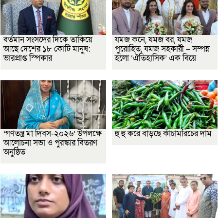
বর্তমান সংসদের দিকে তাকিয়ে
যমজ কনে, যমজ বর, যমজ
আছে দেশের ১৮ কোটি মানুষ:
পুরোহিত, যমজ সহকারী – সম্পন্ন
ভারপ্রাপ্ত স্পিকার
হলো ‘ঐতিহাসিক’ এক বিয়ে
‘গণতন্ত্র মা দিবস-২০২৬’ উপলক্ষে
হু হু করে বাড়ছে কাঁচামরিচের দাম
আলোচনা সভা ও পুরস্কার বিতরণ
অনুষ্ঠিত