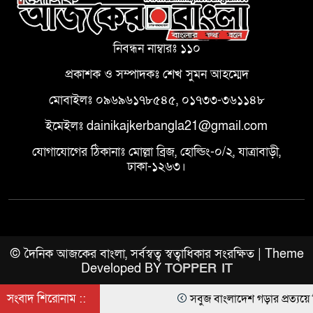
নিবন্ধন নাম্বারঃ ১১০
প্রকাশক ও সম্পাদকঃ শেখ সুমন আহম্মেদ
মোবাইলঃ ০৯৬৯৬১৭৮৫৪৫, ০১৭৩৩-৩৬১১৪৮
ইমেইলঃ dainikajkerbangla21@gmail.com
যোগাযোগের ঠিকানাঃ মোল্লা ব্রিজ, হোল্ডিং-০/২, যাত্রাবাড়ী,
ঢাকা-১২৬৩।
© দৈনিক আজকের বাংলা, সর্বস্বত্ব স্বত্বাধিকার সংরক্ষিত | Theme
Developed BY
TOPPER IT
সংবাদ শিরোনাম ::
সবুজ বাংলাদেশ গড়ার প্রত্যয়ে সিলেটে 