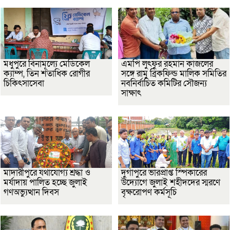
মধুপুরে বিনামূল্যে মেডিকেল
এমপি লুৎফুর রহমান কাজলের
ক্যাম্প, তিন শতাধিক রোগীর
সঙ্গে রামু ব্রিকফিল্ড মালিক সমিতির
চিকিৎসাসেবা
নবনির্বাচিত কমিটির সৌজন্য
সাক্ষাৎ
মাদারীপুরে যথাযোগ্য শ্রদ্ধা ও
দুর্গাপুরে ভারপ্রাপ্ত স্পিকারের
মর্যাদায় পালিত হচ্ছে জুলাই
উদ্যোগে জুলাই শহীদদের স্মরণে
গণঅভ্যুত্থান দিবস
বৃক্ষরোপণ কর্মসূচি