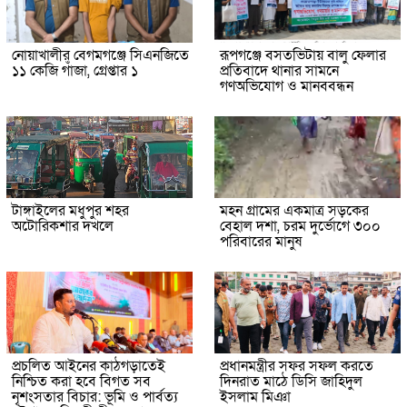
নোয়াখালীর বেগমগঞ্জে সিএনজিতে
রূপগঞ্জে বসতভিটায় বালু ফেলার
১১ কেজি গাঁজা, গ্রেপ্তার ১
প্রতিবাদে থানার সামনে
গণঅভিযোগ ও মানববন্ধন
টাঙ্গাইলের মধুপুর শহর
মহন গ্রামের একমাত্র সড়কের
অটোরিকশার দখলে
বেহাল দশা, চরম দুর্ভোগে ৩০০
পরিবারের মানুষ
প্রচলিত আইনের কাঠগড়াতেই
প্রধানমন্ত্রীর সফর সফল করতে
নিশ্চিত করা হবে বিগত সব
দিনরাত মাঠে ডিসি জাহিদুল
নৃশংসতার বিচার: ভূমি ও পার্বত্য
ইসলাম মিঞা