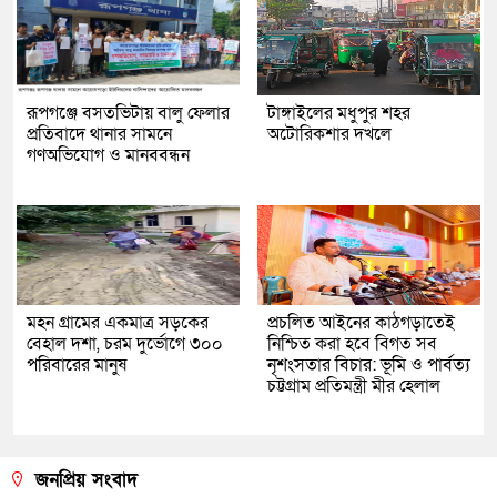
রূপগঞ্জে বসতভিটায় বালু ফেলার
টাঙ্গাইলের মধুপুর শহর
প্রতিবাদে থানার সামনে
অটোরিকশার দখলে
গণঅভিযোগ ও মানববন্ধন
মহন গ্রামের একমাত্র সড়কের
প্রচলিত আইনের কাঠগড়াতেই
বেহাল দশা, চরম দুর্ভোগে ৩০০
নিশ্চিত করা হবে বিগত সব
পরিবারের মানুষ
নৃশংসতার বিচার: ভূমি ও পার্বত্য
চট্টগ্রাম প্রতিমন্ত্রী মীর হেলাল
জনপ্রিয় সংবাদ