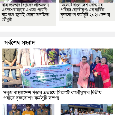
ছাত্র জনতার বিপ্লবের প্রতিফলন
সিলেটে বাংলাদেশ বৌদ্ধ যুব
এদেশের মানুষ এখনো পায়নি:
পরিষদ (বাবৌযুপ) এর বার্ষিক
রামগঞ্জে জুলাই যোদ্ধা সানজিদা
বৃক্ষরোপণ কর্মসূচি ২০২৬ সম্পন্ন
চৌধুরী
সর্বশেষ সংবাদ
সবুজ বাংলাদেশ গড়ার প্রত্যয়ে সিলেটে বাবৌযুপ’র দ্বিতীয়
পর্যায়ে বৃক্ষরোপণ কর্মসূচি সম্পন্ন