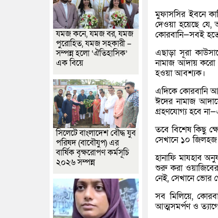
মুফাসসির ইবনে কাসি
দেওয়া হয়েছে যে, 
যমজ কনে, যমজ বর, যমজ
কোরবানি—সবই হতে হ
পুরোহিত, যমজ সহকারী –
এছাড়া সূরা কাউসার
সম্পন্ন হলো ‘ঐতিহাসিক’
নামাজ আদায় করো এ
এক বিয়ে
হওয়া আবশ্যক।
এদিকে কোরবানি আদা
ঈদের নামাজ আদায়
গ্রহণযোগ্য হবে না—
তবে বিশেষ কিছু ক্ষে
সিলেটে বাংলাদেশ বৌদ্ধ যুব
সেখানে ১০ জিলহজ
পরিষদ (বাবৌযুপ) এর
বার্ষিক বৃক্ষরোপণ কর্মসূচি
হানাফি মাযহাব অন
২০২৬ সম্পন্ন
শুরু করা ওয়াজিবের 
নেই, সেখানে ভোর 
সব মিলিয়ে, কোরবান
আত্মসমর্পণ ও ত্যাগে