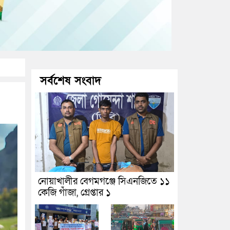
সর্বশেষ সংবাদ
নোয়াখালীর বেগমগঞ্জে সিএনজিতে ১১
কেজি গাঁজা, গ্রেপ্তার ১