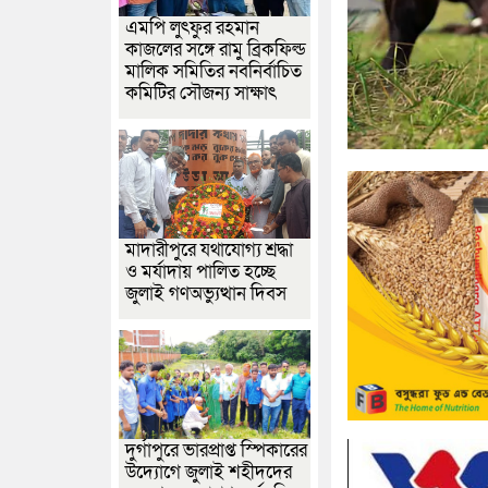
এমপি লুৎফুর রহমান
কাজলের সঙ্গে রামু ব্রিকফিল্ড
মালিক সমিতির নবনির্বাচিত
কমিটির সৌজন্য সাক্ষাৎ
মাদারীপুরে যথাযোগ্য শ্রদ্ধা
ও মর্যাদায় পালিত হচ্ছে
জুলাই গণঅভ্যুত্থান দিবস
দুর্গাপুরে ভারপ্রাপ্ত স্পিকারের
উদ্যোগে জুলাই শহীদদের