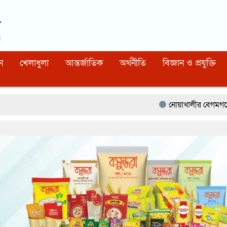
Dhaka
02:29:46 PM
, Friday, 7 August 2026
নিবন্ধন নাম্বারঃ ১১০, সিরিয়াল নাম্বারঃ ১৫৪, কোড নাম্বারঃ ৯২
ন
খেলাধুলা
আন্তর্জাতিক
অর্থনীতি
বিজ্ঞান ও প্রযুক্তি
নোয়াখালীর বেগমগঞ্জে সিএনজিতে ১১ কেজি গাঁ