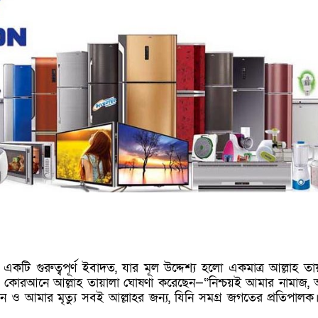
কটি গুরুত্বপূর্ণ ইবাদত, যার মূল উদ্দেশ্য হলো একমাত্র আল্লাহ তা
পবিত্র কোরআনে আল্লাহ তায়ালা ঘোষণা করেছেন—“নিশ্চয়ই আমার নামাজ,
ও আমার মৃত্যু সবই আল্লাহর জন্য, যিনি সমগ্র জগতের প্রতিপালক।