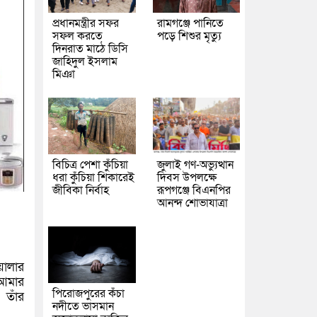
প্রধানমন্ত্রীর সফর
রামগঞ্জে পানিতে
সফল করতে
পড়ে শিশুর মৃত্যু
দিনরাত মাঠে ডিসি
জাহিদুল ইসলাম
মিঞা
বিচিত্র পেশা কুঁচিয়া
জুলাই গণ-অভ্যুত্থান
ধরা কুঁচিয়া শিকারেই
দিবস উপলক্ষে
জীবিকা নির্বাহ
রূপগঞ্জে বিএনপির
আনন্দ শোভাযাত্রা
য়ালার
 আমার
পিরোজপুরের কঁচা
 তাঁর
নদীতে ভাসমান