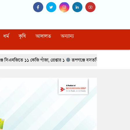
ধর্ম
কৃষি
আদালত
অন্যান্য
জা, গ্রেপ্তার ১
রূপগঞ্জে বসতভিটায় বালু ফেলার প্রতিবাদে থানার সামনে