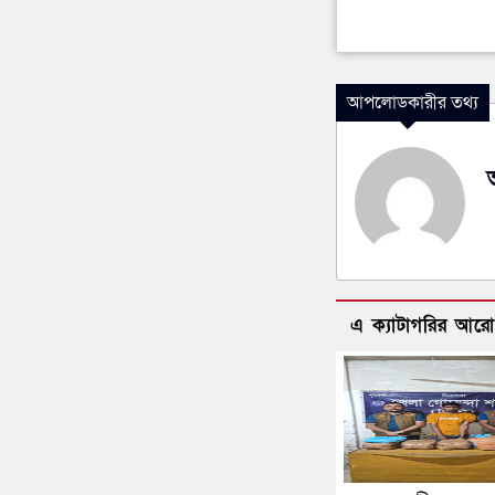
আপলোডকারীর তথ্য
এ ক্যাটাগরির আর