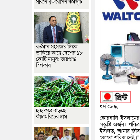
স্মরণে বৃক্ষরোপণ কর্মসূচি
বর্তমান সংসদের দিকে
তাকিয়ে আছে দেশের ১৮
কোটি মানুষ: ভারপ্রাপ্ত
স্পিকার
ধর্ম ডেস্ক,
হু হু করে বাড়ছে
কাঁচামরিচের দাম
কোরবানি ইসলামের এ
সন্তুষ্টি অর্জন। 
ইবাদত, আমার জীবন 
কোনো শরিক নেই।”