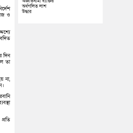
অজ্ঞাতনামা ব্যক্তির
অর্ধগলিত লাশ
র্দেশ
উদ্ধার
মাজ ও
েশ্যে
বেদিত
র দিন
লে তা
হয় না,
ন।
রবানি
বস্থা
প্রতি