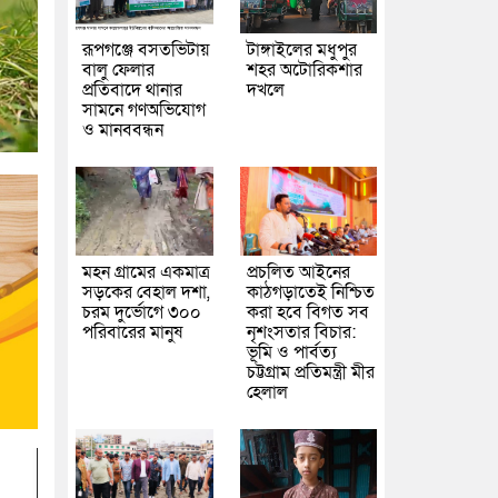
রূপগঞ্জে বসতভিটায়
টাঙ্গাইলের মধুপুর
বালু ফেলার
শহর অটোরিকশার
প্রতিবাদে থানার
দখলে
সামনে গণঅভিযোগ
ও মানববন্ধন
মহন গ্রামের একমাত্র
প্রচলিত আইনের
সড়কের বেহাল দশা,
কাঠগড়াতেই নিশ্চিত
চরম দুর্ভোগে ৩০০
করা হবে বিগত সব
পরিবারের মানুষ
নৃশংসতার বিচার:
ভূমি ও পার্বত্য
চট্টগ্রাম প্রতিমন্ত্রী মীর
হেলাল