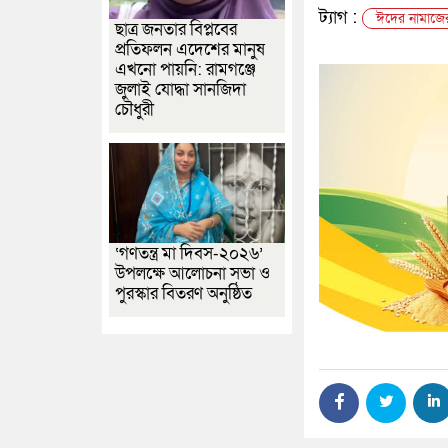
ট্যাগ :
ঈদের নামাজে
ছাত্র জনতার বিপ্লবের
প্রতিফলন এদেশের মানুষ
এখনো পায়নি: রামগঞ্জে
জুলাই যোদ্ধা সানজিদা
চৌধুরী
‘গণতন্ত্র মা দিবস-২০২৬’
উপলক্ষে আলোচনা সভা ও
পুরস্কার বিতরণ অনুষ্ঠিত