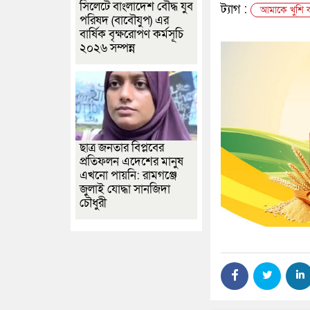
সিলেটে বাংলাদেশ বৌদ্ধ যুব
ট্যাগ :
আমাকে খুশি করত
পরিষদ (বাবৌযুপ) এর
বার্ষিক বৃক্ষরোপণ কর্মসূচি
২০২৬ সম্পন্ন
ছাত্র জনতার বিপ্লবের
প্রতিফলন এদেশের মানুষ
এখনো পায়নি: রামগঞ্জে
জুলাই যোদ্ধা সানজিদা
চৌধুরী