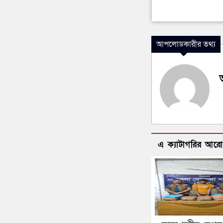
আপলোডকারীর তথ্য
এ ক্যাটাগরির আর