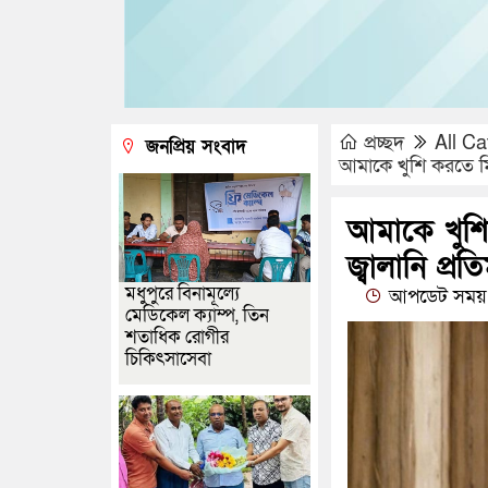
প্রচ্ছদ
All Ca
জনপ্রিয় সংবাদ
আমাকে খুশি করতে মিথ্
আমাকে খুশি
জ্বালানি প্রতিমন
মধুপুরে বিনামূল্যে
আপডেট সময় :
মেডিকেল ক্যাম্প, তিন
শতাধিক রোগীর
চিকিৎসাসেবা