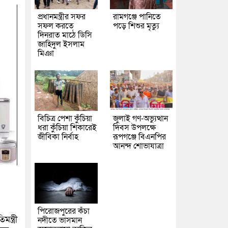
প্রধানমন্ত্রীর সফর
রামগঞ্জে পানিতে
সফল করতে
পড়ে শিশুর মৃত্যু
দিনরাত মাঠে ডিসি
জাহিদুল ইসলাম
মিঞা
বিচিত্র পেশা কুঁচিয়া
জুলাই গণ-অভ্যুত্থান
ধরা কুঁচিয়া শিকারেই
দিবস উপলক্ষে
জীবিকা নির্বাহ
রূপগঞ্জে বিএনপির
আনন্দ শোভাযাত্রা
পিরোজপুরের কঁচা
ন্ত্রী
নদীতে ভাসমান