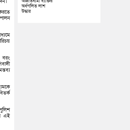
অজ্ঞাতনামা ব্যক্তির
দেন।
অর্ধগলিত লাশ
উদ্ধার
 করতে
ব পালন
ধ্যমে
পরিচয়
, বরং
িবাদী
্তব্য
্যমকে
িতর্ক
পুলিশ
ের এই