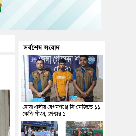
সর্বশেষ সংবাদ
নোয়াখালীর বেগমগঞ্জে সিএনজিতে ১১
কেজি গাঁজা, গ্রেপ্তার ১