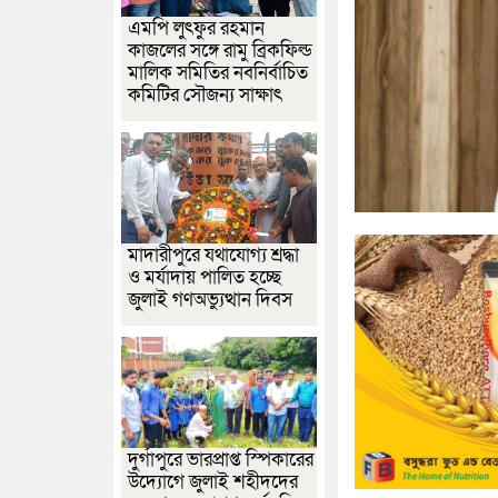
এমপি লুৎফুর রহমান
কাজলের সঙ্গে রামু ব্রিকফিল্ড
মালিক সমিতির নবনির্বাচিত
কমিটির সৌজন্য সাক্ষাৎ
মাদারীপুরে যথাযোগ্য শ্রদ্ধা
ও মর্যাদায় পালিত হচ্ছে
জুলাই গণঅভ্যুত্থান দিবস
দুর্গাপুরে ভারপ্রাপ্ত স্পিকারের
উদ্যোগে জুলাই শহীদদের