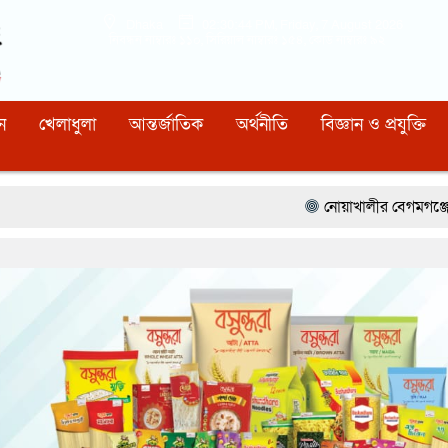
Dhaka
02:30:45 PM
, Friday, 7 August 2026
নিবন্ধন নাম্বারঃ ১১০, সিরিয়াল নাম্বারঃ ১৫৪, কোড নাম্বারঃ ৯২
ন
খেলাধুলা
আন্তর্জাতিক
অর্থনীতি
বিজ্ঞান ও প্রযুক্তি
নোয়াখালীর বেগমগঞ্জে সিএনজিতে ১১ কেজি গাঁ