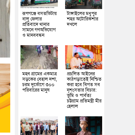
রূপগঞ্জে বসতভিটায়
টাঙ্গাইলের মধুপুর
বালু ফেলার
শহর অটোরিকশার
প্রতিবাদে থানার
দখলে
সামনে গণঅভিযোগ
ও মানববন্ধন
মহন গ্রামের একমাত্র
প্রচলিত আইনের
সড়কের বেহাল দশা,
কাঠগড়াতেই নিশ্চিত
চরম দুর্ভোগে ৩০০
করা হবে বিগত সব
পরিবারের মানুষ
নৃশংসতার বিচার:
ভূমি ও পার্বত্য
চট্টগ্রাম প্রতিমন্ত্রী মীর
হেলাল