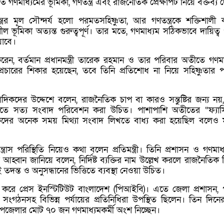
িত
গণমাধ্যমের ভূমিকা, গণতন্ত্র এবং রাজনৈতিক প্রেক্ষাপট নিয়ে বক্তব্য 
্রের মূল সৌন্দর্য হলো পরমতসহিষ্ণুতা, আর গণতন্ত্রকে শক্তিশালী
ীল ভূমিকা অত্যন্ত গুরুত্বপূর্ণ। তার মতে, গণমাধ্যম সঠিকভাবে দায়িত্
াবে।
, বর্তমান প্রধানমন্ত্রী
তারেক রহমান
ও তার পরিবার অতীতে গণমা
রচারের শিকার হয়েছেন, তবে তিনি প্রতিশোধ না নিয়ে সহিষ্ণুতার 
ংবাদিকদের উদ্দেশে বলেন, রাজনৈতিক চাপ বা কারও সন্তুষ্টির জন্য নয়
তিতে সত্য সংবাদ পরিবেশন করা উচিত। পাশাপাশি অতীতের “ফ্যাস
ের অনেক সময় মিথ্যা সংবাদ লিখতে বাধ্য করা হয়েছিল বলেও মন
রাস পরিস্থিতি নিয়েও কথা বলেন প্রতিমন্ত্রী। তিনি প্রশাসন ও গণমাধ
হ্বান জানিয়ে বলেন, নির্দিষ্ট ব্যক্তির নাম উল্লেখ করলে রাজনৈতিক ব
তদন্ত ও অনুসন্ধানের ভিত্তিতে ব্যবস্থা নেওয়া উচিত।
ন করে
প্রেস ইনস্টিটিউট বাংলাদেশ
(পিআইবি)। এতে জেলা প্রশাসন, 
সংগঠনসহ বিভিন্ন পর্যায়ের প্রতিনিধিরা উপস্থিত ছিলেন। তিন দিন
 উপজেলার মোট ৭০ জন গণমাধ্যমকর্মী অংশ নিচ্ছেন।