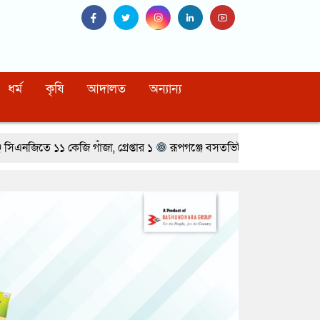
ধর্ম
কৃষি
আদালত
অন্যান্য
জা, গ্রেপ্তার ১
রূপগঞ্জে বসতভিটায় বালু ফেলার প্রতিবাদে থানার সামনে