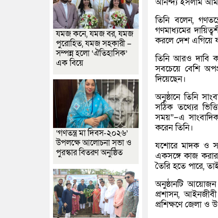
অনিন্দ্য ইসলাম অম
তিনি বলেন, গণতন্ত
গণমাধ্যমের দায়িত্বশ
যমজ কনে, যমজ বর, যমজ
করলে দেশ এগিয়ে য
পুরোহিত, যমজ সহকারী –
সম্পন্ন হলো ‘ঐতিহাসিক’
তিনি আরও দাবি করেন
এক বিয়ে
সবচেয়ে বেশি অপপ্
দিয়েছেন।
অনুষ্ঠানে তিনি সা
সঠিক তথ্যের ভিত্
সময়”–এ সাংবাদিকদ
করেন তিনি।
‘গণতন্ত্র মা দিবস-২০২৬’
উপলক্ষে আলোচনা সভা ও
যশোরে মাদক ও সন্ত্
পুরস্কার বিতরণ অনুষ্ঠিত
একসঙ্গে কাজ করার আ
তৈরি হতে পারে, তাই 
অনুষ্ঠানটি আয়োজ
প্রশাসন, আইনজীবী 
প্রশিক্ষণে জেলা ও