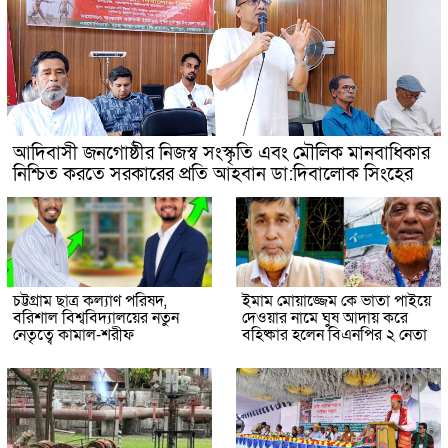
আদিবাসী জনগোষ্ঠীর নিজস্ব সংস্কৃতি এবং মৌলিক মানবাধিকার
নিশ্চিত করতে সরকারের প্রতি আহবান ডা:দিবালোক সিংহের
চট্টগ্রাম ছাত্র কল্যাণ পরিষদ,
ইমাম মোয়াজ্জেম কে ভাতা পাইয়ে
বরিশাল বিশ্ববিদ্যালয়ের নতুন
দেওয়ার নামে ঘুষ আদায় করে
নেতৃত্বে কামাল-শরীফ
বহিষ্কার হলেন বিএনপির ২ নেতা