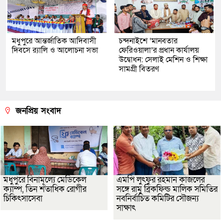
মধুপুরে আন্তর্জাতিক আদিবাসী
চন্দনাইশে ‘মানবতার
দিবসে র‍্যালি ও আলোচনা সভা
ফেরিওয়ালা’র প্রধান কার্যালয়
উদ্বোধন: সেলাই মেশিন ও শিক্ষা
সামগ্রী বিতরণ
জনপ্রিয় সংবাদ
মধুপুরে বিনামূল্যে মেডিকেল
এমপি লুৎফুর রহমান কাজলের
ক্যাম্প, তিন শতাধিক রোগীর
সঙ্গে রামু ব্রিকফিল্ড মালিক সমিতির
চিকিৎসাসেবা
নবনির্বাচিত কমিটির সৌজন্য
সাক্ষাৎ