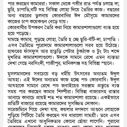
পার করছেন কামাররা। সকাল থেকে গভীর রাত পর্যন্ত চলছে দা,
ছুরি, চাপাতি,বটি সহ বিভিন্ন লোহা দিয়ে তৈরির কাজ। বছরের
অন্য বছরের তুলনায় কোরবানির ঈদ মৌসুমে কামারদের
কাজের চাপ কয়েকগুন বেড়ে যায়।
কোরবানীর উপকরণ তৈরি করা নিয়ে কামারশালাগুলো ব্যস্ত হয়ে
হয়ে পড়েছে।
ঘামছে কামার, পুড়ছে লোহা, তৈরি হ চ্ছে ছুরি-বঁটি-দা, চাপাতি ।
এসব তৈরিতে পুরোদমে কামারশালাগুলো সরব হয়ে উঠেছে।
হাফরের ফাঁসফুস আর হাতুড়ি পেটার ঠুকঠাক ও টুং টাং শব্দে
মুখরিত কামারশালাগুলো। ঈদকে সামনে রেখে এমন ব্যস্ততা
দেখা গেছে নরসিংদী, গাজীপুর, মানিকগঞ্জ সহ বিভিন্ন স্হানে।
মুসলমানদের সবচেয়ে বড় ধর্মীয় উৎসবের অন্যতম ঈদুল
আযহা। এই ঈদের অন্যতম কাজ হচ্ছে পশু কোরবানি। ঈদুল
আযহাকে সামনে রেখে পশু জবাইয়ের সরঞ্জাম প্রস্তুতে ব্যস্ত
সময় পার করছেন কামার শিল্পীরা। বিভিন্ন বাজারসহ রাস্তার
আনাচে কানাচে প্রায়ই শত শত কামারশালা রয়েছে। একইভাবে
প্রতিটি বাজারে রয়েছে কামারদের সুসজ্জিত দোকান।
সরেজমিনে গিয়ে দেখা যায়, কয়লার দগদগে আগুনে লোহাকে
পুড়িয়ে পিটিয়ে তৈরি করছেন সব ধারালো সামগ্রী। তবে এসব
তৈরিতে এখনো আধুনিকতার কোনো ছোঁয়া লাগেনি। পুরানো