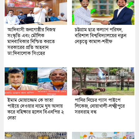
আদিবাসী জনগোষ্ঠীর নিজস্ব
চট্টগ্রাম ছাত্র কল্যাণ পরিষদ,
সংস্কৃতি এবং মৌলিক
বরিশাল বিশ্ববিদ্যালয়ের নতুন
মানবাধিকার নিশ্চিত করতে
নেতৃত্বে কামাল-শরীফ
সরকারের প্রতি আহবান
ডা:দিবালোক সিংহের
ইমাম মোয়াজ্জেম কে ভাতা
পানির নিচের গ্যাস পাইপে
পাইয়ে দেওয়ার নামে ঘুষ আদায়
লিকেজ, নোয়াখালী-লক্ষ্মীপুরে
করে বহিষ্কার হলেন বিএনপির ২
সরবরাহ বন্ধ
নেতা