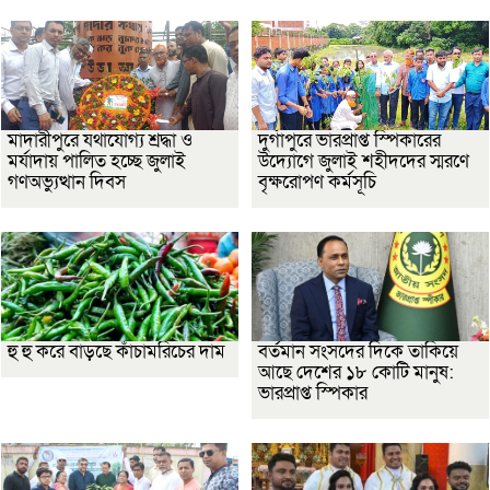
মাদারীপুরে যথাযোগ্য শ্রদ্ধা ও
দুর্গাপুরে ভারপ্রাপ্ত স্পিকারের
মর্যাদায় পালিত হচ্ছে জুলাই
উদ্যোগে জুলাই শহীদদের স্মরণে
গণঅভ্যুত্থান দিবস
বৃক্ষরোপণ কর্মসূচি
হু হু করে বাড়ছে কাঁচামরিচের দাম
বর্তমান সংসদের দিকে তাকিয়ে
আছে দেশের ১৮ কোটি মানুষ:
ভারপ্রাপ্ত স্পিকার