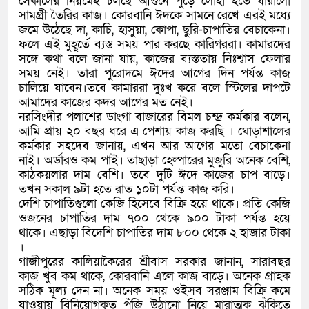
সেকালের নিয়মেই চলছে আগুনে পুড়ে লোহা হতে ধারালো
সামগ্রী তৈরির কাজ। কোরবানি ঈদকে সামনে রেখে এরই মধ্যে
জমে উঠেছে দা, কাচি, হাসুয়া, কোপা, ছুরি-চাপাতির বেচাকেনা।
ফলে এই মুহূর্তে ব্যস্ত সময় পার করছে কারিগররা। কামারদের
সঙ্গে কথা বলে জানা যায়, কাজের ব্যস্ততায় নিঃশ্বাস ফেলার
সময় নেই। তারা পুরোদমে ঈদের আগের দিন পর্যন্ত কাজ
চালিয়ে যাবেন।তবে কামাররা দুঃখ করে বলে স্টিলের দাপটে
আমাদের কাজের কদর আগের মত নেই।
নরসিংদীর পলাশের ডাংগা বাজারের বিমল চন্দ্র কর্মকার বলেন,
আমি প্রায় ২০ বছর ধরে এ পেশায় কাজ করছি । ঘোড়াশালের
কর্মকার সহদেব জানায়, এখন আর আগের মতো বেচাকেনা
নাই। অর্ডারও কম পাই। তাছাড়া হেল্পারের মুজুরি অনেক বেশি,
কাঠকয়লার দাম বেশি। তবে দুটি ঈদে কাজের চাপ বাড়ে।
তখন সকাল ৯টা হতে রাত ১০টা পর্যন্ত কাজ করি।
দেশি চাপাতিগুলো কেজি হিসেবে বিক্রি হয়ে থাকে। প্রতি কেজি
ওজনের চাপাতির দাম ৭০০ থেকে ৯০০ টাকা পর্যন্ত হয়ে
থাকে। এছাড়া বিদেশি চাপাতির দাম ৮০০ থেকে ২ হাজার টাকা
।
গাজীপুরের কালিয়াকৈরের শ্রীবাস সরকার জানান, সারাবছর
কাজ খুব কম থাকে, কোরবানি এলে কাজ বাড়ে। অনেক গ্রাহক
সঠিক মূল্য দেন না। অনেক সময় ওইসব সরঞ্জাম বিক্রি কমে
যাওয়ায় বিনিয়োগকৃত পুঁজি উঠানো নিয়ে মারাত্মক ঝুঁকিতে