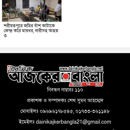
শরীয়তপুরে জমির বাঁশ কাটাকে
কেন্দ্র করে মারধর, নারীসহ আহত
৩
নিবন্ধন নাম্বারঃ ১১০
প্রকাশক ও সম্পাদকঃ শেখ সুমন আহম্মেদ
মোবাইলঃ ০৯৬৯৬১৭৮৫৪৫, ০১৭৩৩-৩৬১১৪৮
ইমেইলঃ dainikajkerbangla21@gmail.com