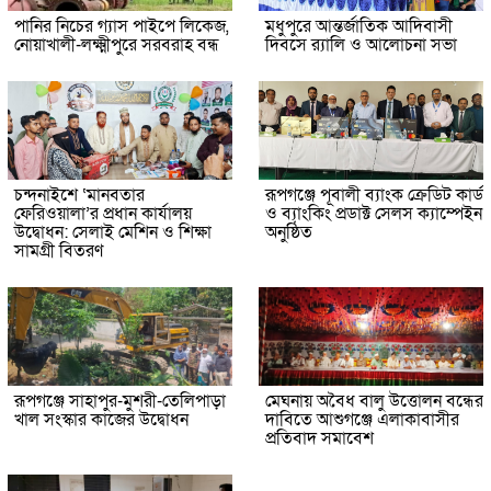
পানির নিচের গ্যাস পাইপে লিকেজ,
মধুপুরে আন্তর্জাতিক আদিবাসী
নোয়াখালী-লক্ষ্মীপুরে সরবরাহ বন্ধ
দিবসে র‍্যালি ও আলোচনা সভা
চন্দনাইশে ‘মানবতার
রূপগঞ্জে পূবালী ব্যাংক ক্রেডিট কার্ড
ফেরিওয়ালা’র প্রধান কার্যালয়
ও ব্যাংকিং প্রডাক্ট সেলস ক্যাম্পেইন
উদ্বোধন: সেলাই মেশিন ও শিক্ষা
অনুষ্ঠিত
সামগ্রী বিতরণ
রূপগঞ্জে সাহাপুর-মুশরী-তেলিপাড়া
মেঘনায় অবৈধ বালু উত্তোলন বন্ধের
খাল সংস্কার কাজের উদ্বোধন
দাবিতে আশুগঞ্জে এলাকাবাসীর
প্রতিবাদ সমাবেশ