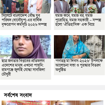
সিলেটে বাংলাদেশ বৌদ্ধ যুব
যমজ কনে, যমজ বর, যমজ
পরিষদ (বাবৌযুপ) এর বার্ষিক
পুরোহিত, যমজ সহকারী – সম্পন্ন
বৃক্ষরোপণ কর্মসূচি ২০২৬ সম্পন্ন
হলো ‘ঐতিহাসিক’ এক বিয়ে
ছাত্র জনতার বিপ্লবের প্রতিফলন
‘গণতন্ত্র মা দিবস-২০২৬’ উপলক্ষে
এদেশের মানুষ এখনো পায়নি:
আলোচনা সভা ও পুরস্কার বিতরণ
রামগঞ্জে জুলাই যোদ্ধা সানজিদা
অনুষ্ঠিত
চৌধুরী
সর্বশেষ সংবাদ