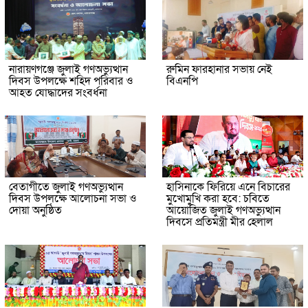
নারায়ণগঞ্জে জুলাই গণঅভ্যুত্থান
রুমিন ফারহানার সভায় নেই
দিবস উপলক্ষে শহিদ পরিবার ও
বিএনপি
আহত যোদ্ধাদের সংবর্ধনা
বেতাগীতে জুলাই গণঅভ্যুত্থান
হাসিনাকে ফিরিয়ে এনে বিচারের
দিবস উপলক্ষে আলোচনা সভা ও
মুখোমুখি করা হবে: চবিতে
দোয়া অনুষ্ঠিত
আয়োজিত জুলাই গণঅভ্যুত্থান
দিবসে প্রতিমন্ত্রী মীর হেলাল