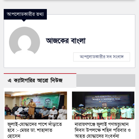
আপলোডকারীর তথ্য
আজকের বাংলা
আপলোডকারীর সব সংবাদ
এ ক্যাটাগরির আরো নিউজ
জুলাই-যোদ্ধাদের পাশে দাঁড়াতে
নারায়ণগঞ্জে জুলাই গণঅভ্যুত্থান
হবে :- মেয়র ডা. শাহাদাত
দিবস উপলক্ষে শহিদ পরিবার ও
হোসেন
আহত যোদ্ধাদের সংবর্ধনা