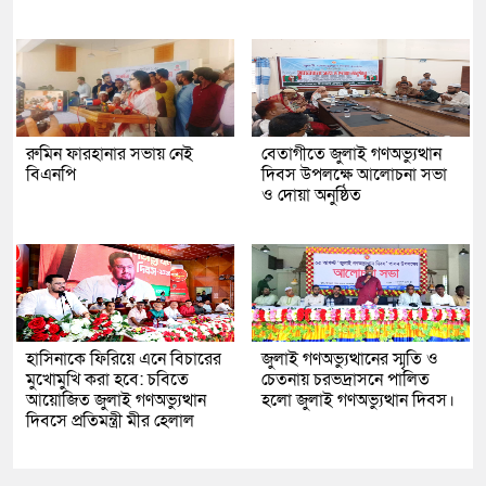
রুমিন ফারহানার সভায় নেই
বেতাগীতে জুলাই গণঅভ্যুত্থান
বিএনপি
দিবস উপলক্ষে আলোচনা সভা
ও দোয়া অনুষ্ঠিত
হাসিনাকে ফিরিয়ে এনে বিচারের
জুলাই গণঅভ্যুত্থানের স্মৃতি ও
মুখোমুখি করা হবে: চবিতে
চেতনায় চরভদ্রাসনে পালিত
আয়োজিত জুলাই গণঅভ্যুত্থান
হলো জুলাই গণঅভ্যুত্থান দিবস।
দিবসে প্রতিমন্ত্রী মীর হেলাল