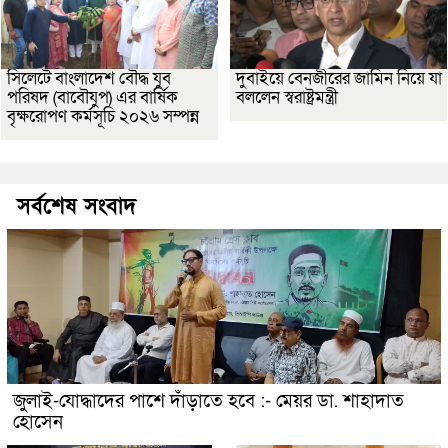
সিলেটে বাংলাদেশ বৌদ্ধ যুব
দুবাইয়ে বেনজীরের জামিন নিয়ে যা
পরিষদ (বাবৌযুপ) এর বার্ষিক
বললেন স্বরাষ্ট্রমন্ত্রী
বৃক্ষরোপণ কর্মসূচি ২০২৬ সম্পন্ন
সর্বশেষ সংবাদ
জুলাই-যোদ্ধাদের পাশে দাঁড়াতে হবে :- মেয়র ডা. শাহাদাত
হোসেন