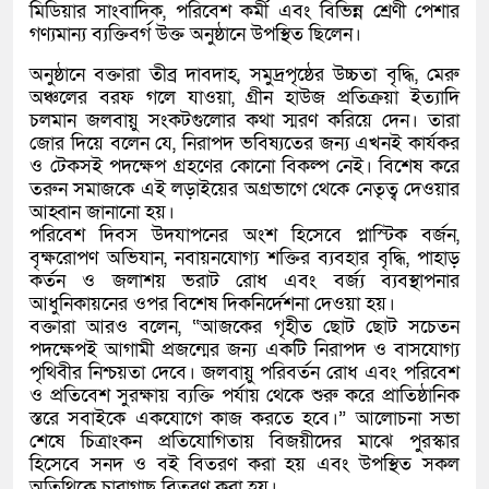
মিডিয়ার সাংবাদিক, পরিবেশ কর্মী এবং বিভিন্ন শ্রেণী পেশার
গণ্যমান্য ব্যক্তিবর্গ উক্ত অনুষ্ঠানে উপস্থিত ছিলেন।
অনুষ্ঠানে বক্তারা তীব্র দাবদাহ, সমুদ্রপৃষ্ঠের উচ্চতা বৃদ্ধি, মেরু
অঞ্চলের বরফ গলে যাওয়া, গ্রীন হাউজ প্রতিক্রয়া ইত্যাদি
চলমান জলবায়ু সংকটগুলোর কথা স্মরণ করিয়ে দেন। তারা
জোর দিয়ে বলেন যে, নিরাপদ ভবিষ্যতের জন্য এখনই কার্যকর
ও টেকসই পদক্ষেপ গ্রহণের কোনো বিকল্প নেই। বিশেষ করে
তরুন সমাজকে এই লড়াইয়ের অগ্রভাগে থেকে নেতৃত্ব দেওয়ার
আহ্বান জানানো হয়।
পরিবেশ দিবস উদযাপনের অংশ হিসেবে প্লাস্টিক বর্জন,
বৃক্ষরোপণ অভিযান, নবায়নযোগ্য শক্তির ব্যবহার বৃদ্ধি, পাহাড়
কর্তন ও জলাশয় ভরাট রোধ এবং বর্জ্য ব্যবস্থাপনার
আধুনিকায়নের ওপর বিশেষ দিকনির্দেশনা দেওয়া হয়।
বক্তারা আরও বলেন, “আজকের গৃহীত ছোট ছোট সচেতন
পদক্ষেপই আগামী প্রজন্মের জন্য একটি নিরাপদ ও বাসযোগ্য
পৃথিবীর নিশ্চয়তা দেবে। জলবায়ু পরিবর্তন রোধ এবং পরিবেশ
ও প্রতিবেশ সুরক্ষায় ব্যক্তি পর্যায় থেকে শুরু করে প্রাতিষ্ঠানিক
স্তরে সবাইকে একযোগে কাজ করতে হবে।” আলোচনা সভা
শেষে চিত্রাংকন প্রতিযোগিতায় বিজয়ীদের মাঝে পুরস্কার
হিসেবে সনদ ও বই বিতরণ করা হয় এবং উপস্থিত সকল
অতিথিকে চারাগাছ বিতরণ করা হয়।