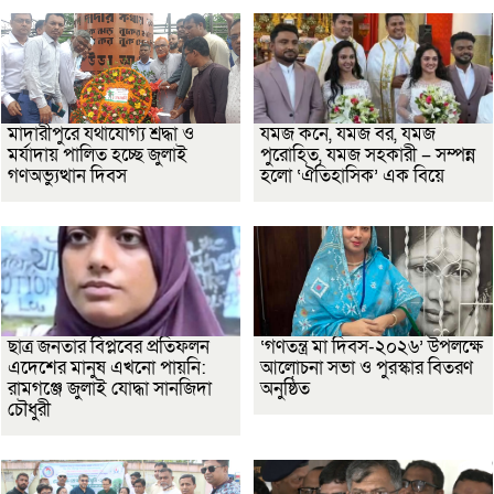
মাদারীপুরে যথাযোগ্য শ্রদ্ধা ও
যমজ কনে, যমজ বর, যমজ
মর্যাদায় পালিত হচ্ছে জুলাই
পুরোহিত, যমজ সহকারী – সম্পন্ন
গণঅভ্যুত্থান দিবস
হলো ‘ঐতিহাসিক’ এক বিয়ে
ছাত্র জনতার বিপ্লবের প্রতিফলন
‘গণতন্ত্র মা দিবস-২০২৬’ উপলক্ষে
এদেশের মানুষ এখনো পায়নি:
আলোচনা সভা ও পুরস্কার বিতরণ
রামগঞ্জে জুলাই যোদ্ধা সানজিদা
অনুষ্ঠিত
চৌধুরী