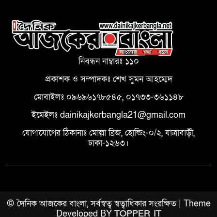
নিবন্ধন নাম্বারঃ ১১০
প্রকাশক ও সম্পাদকঃ শেখ সুমন আহম্মেদ
মোবাইলঃ ০৯৬৯৬১৭৮৫৪৫, ০১৭৩৩-৩৬১১৪৮
ইমেইলঃ dainikajkerbangla21@gmail.com
যোগাযোগের ঠিকানাঃ মোল্লা ব্রিজ, হোল্ডিং-০/২, যাত্রাবাড়ী,
ঢাকা-১২৬৩।
© দৈনিক আজকের বাংলা, সর্বস্বত্ব স্বত্বাধিকার সংরক্ষিত | Theme
Developed BY
TOPPER IT