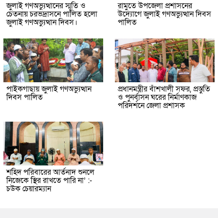
জুলাই গণঅভ্যুত্থানের স্মৃতি ও
রামুতে উপজেলা প্রশাসনের
চেতনায় চরভদ্রাসনে পালিত হলো
উদ্যোগে জুলাই গণঅভ্যুত্থান দিবস
জুলাই গণঅভ্যুত্থান দিবস।
পালিত
পাইকগাছায় জুলাই গণঅভ্যুত্থান
প্রধানমন্ত্রীর বাঁশখালী সফর, প্রস্তুতি
দিবস পালিত
ও পুনর্বাসন ঘরের নির্মাণকাজ
পরিদর্শনে জেলা প্রশাসক
শহিদ পরিবারের আর্তনাদ শুনলে
নিজেকে স্থির রাখতে পারি না’ :-
চউক চেয়ারম্যান