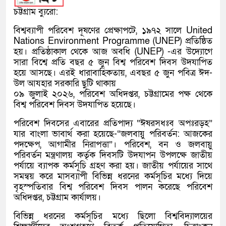
চট্টগ্রাম ব্যুরো:
বিশ্বব্যাপী পরিবেশ দূষণের প্রেক্ষাপটে, ১৯৭২ সালে United
Nations Environment Programme (UNEP) প্রতিষ্ঠিত
হয়। প্রতিষ্ঠাকাল থেকে আজ অবধি (UNEP) -এর উদ্যোগে
সারা বিশ্বে প্রতি বছর ৫ জুন বিশ্ব পরিবেশ দিবস উদযাপিত
হয়ে আসছে। এরই ধারাবাহিকতায়, এবছর ৫ জুন পবিত্র ঈদ-
উল আযহার সরকারি ছুটি থাকায়
০৯ জুলাই ২০২৬, পরিবেশ অধিদপ্তর, চট্টগ্রামের পক্ষ থেকে
বিশ্ব পরিবেশ দিবস উদযাপিত হয়েছে।
পরিবেশ দিবসের এবারের প্রতিপাদ্য “ঈষরসধঃব অপঃরড়হ”
যার বাংলা ভাবার্থ করা হয়েছে-“জলবায়ু পরিবর্তন: আজকের
পদক্ষেপ, আগামীর নিরাপত্তা”। পরিবেশ, বন ও জলবায়ু
পরিবর্তন মন্ত্রণালয় কর্তৃক দিবসটি উদযাপন উপলক্ষে জাতীয়
পর্যায়ে ব্যাপক কর্মসূচি গ্রহণ করা হয়। জাতীয় পর্যায়ের সাথে
সমন্বয় করে মাসব্যাপী বিভিন্ন ধরনের কর্মসূচির মধ্যে দিয়ে
বৃহস্পতিবার বিশ্ব পরিবেশ দিবস পালন করেছে পরিবেশ
অধিদপ্তর, চট্টগ্রাম কার্যালয়।
বিভিন্ন ধরনের কর্মসূচির মধ্যে ছিলো বিশ্ববিদ্যালয়ের