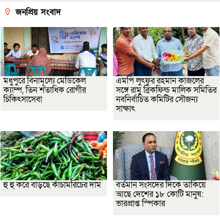
জনপ্রিয় সংবাদ
মধুপুরে বিনামূল্যে মেডিকেল
এমপি লুৎফুর রহমান কাজলের
ক্যাম্প, তিন শতাধিক রোগীর
সঙ্গে রামু ব্রিকফিল্ড মালিক সমিতির
চিকিৎসাসেবা
নবনির্বাচিত কমিটির সৌজন্য
সাক্ষাৎ
হু হু করে বাড়ছে কাঁচামরিচের দাম
বর্তমান সংসদের দিকে তাকিয়ে
আছে দেশের ১৮ কোটি মানুষ:
ভারপ্রাপ্ত স্পিকার