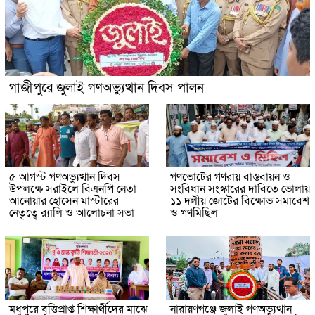
গাজীপুরে জুলাই গণঅভ্যুত্থান দিবস পালন
৫ আগস্ট গণঅভ্যুত্থান দিবস
গণভোটের গণরায় বাস্তবায়ন ও
উপলক্ষে সরাইলে বিএনপি নেতা
সংবিধান সংস্কারের দাবিতে ভোলায়
আনোয়ার হোসেন মাস্টারের
১১ দলীয় জোটের বিক্ষোভ সমাবেশ
নেতৃত্বে র‍্যালি ও আলোচনা সভা
ও গণমিছিল
মধুপুরে বৃত্তিপ্রাপ্ত শিক্ষার্থীদের মাঝে
নারায়ণগঞ্জে জুলাই গণঅভ্যুত্থান