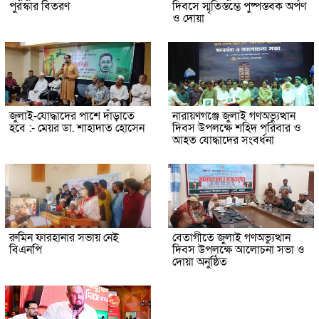
পুরস্কার বিতরণ
দিবসে স্মৃতিস্তম্ভে পুষ্পস্তবক অর্পণ
ও দোয়া
জুলাই-যোদ্ধাদের পাশে দাঁড়াতে
নারায়ণগঞ্জে জুলাই গণঅভ্যুত্থান
হবে :- মেয়র ডা. শাহাদাত হোসেন
দিবস উপলক্ষে শহিদ পরিবার ও
আহত যোদ্ধাদের সংবর্ধনা
রুমিন ফারহানার সভায় নেই
বেতাগীতে জুলাই গণঅভ্যুত্থান
বিএনপি
দিবস উপলক্ষে আলোচনা সভা ও
দোয়া অনুষ্ঠিত