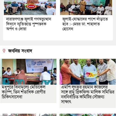
নারায়ণগঞ্জে জুলাই গণঅভ্যুত্থান
জুলাই-যোদ্ধাদের পাশে দাঁড়াতে
দিবসে স্মৃতিস্তম্ভে পুষ্পস্তবক
হবে :- মেয়র ডা. শাহাদাত
অর্পণ ও দোয়া
হোসেন
জনপ্রিয় সংবাদ
মধুপুরে বিনামূল্যে মেডিকেল
এমপি লুৎফুর রহমান কাজলের
ক্যাম্প, তিন শতাধিক রোগীর
সঙ্গে রামু ব্রিকফিল্ড মালিক সমিতির
চিকিৎসাসেবা
নবনির্বাচিত কমিটির সৌজন্য
সাক্ষাৎ