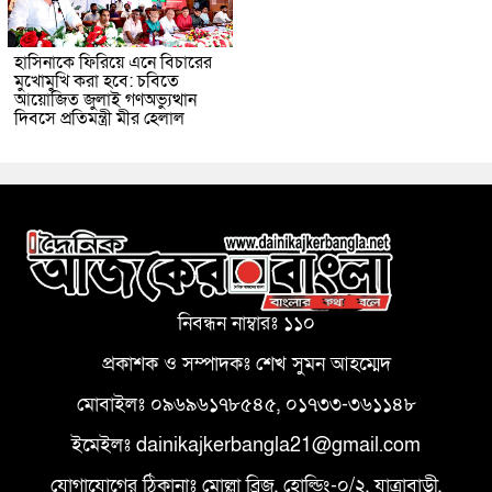
হাসিনাকে ফিরিয়ে এনে বিচারের
মুখোমুখি করা হবে: চবিতে
আয়োজিত জুলাই গণঅভ্যুত্থান
দিবসে প্রতিমন্ত্রী মীর হেলাল
নিবন্ধন নাম্বারঃ ১১০
প্রকাশক ও সম্পাদকঃ শেখ সুমন আহম্মেদ
মোবাইলঃ ০৯৬৯৬১৭৮৫৪৫, ০১৭৩৩-৩৬১১৪৮
ইমেইলঃ dainikajkerbangla21@gmail.com
যোগাযোগের ঠিকানাঃ মোল্লা ব্রিজ, হোল্ডিং-০/২, যাত্রাবাড়ী,