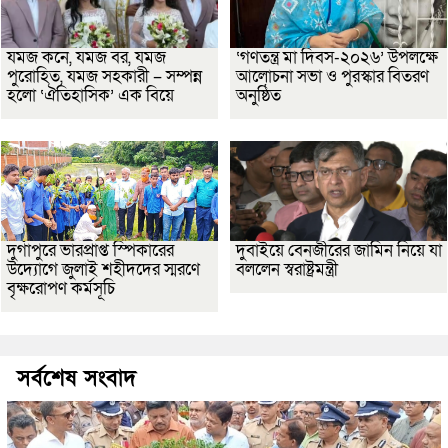
যমজ কনে, যমজ বর, যমজ
‘গণতন্ত্র মা দিবস-২০২৬’ উপলক্ষে
পুরোহিত, যমজ সহকারী – সম্পন্ন
আলোচনা সভা ও পুরস্কার বিতরণ
হলো ‘ঐতিহাসিক’ এক বিয়ে
অনুষ্ঠিত
দুর্গাপুরে ভারপ্রাপ্ত স্পিকারের
দুবাইয়ে বেনজীরের জামিন নিয়ে যা
উদ্যোগে জুলাই শহীদদের স্মরণে
বললেন স্বরাষ্ট্রমন্ত্রী
বৃক্ষরোপণ কর্মসূচি
সর্বশেষ সংবাদ