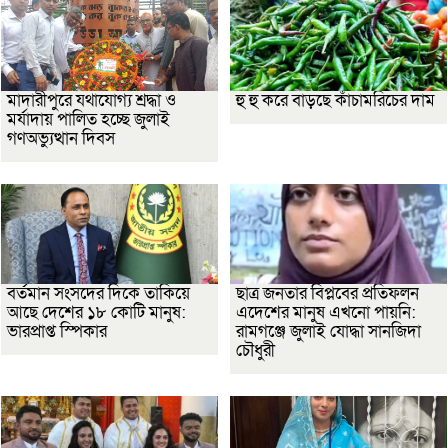
মাদারীপুরে যথাযোগ্য শ্রদ্ধা ও
হু হু করে বাড়ছে কাঁচামরিচের দাম
মর্যাদায় পালিত হচ্ছে জুলাই
গণঅভ্যুত্থান দিবস
বর্তমান সংসদের দিকে তাকিয়ে
ছাত্র জনতার বিপ্লবের প্রতিফলন
আছে দেশের ১৮ কোটি মানুষ:
এদেশের মানুষ এখনো পায়নি:
ভারপ্রাপ্ত স্পিকার
রামগঞ্জে জুলাই যোদ্ধা সানজিদা
চৌধুরী