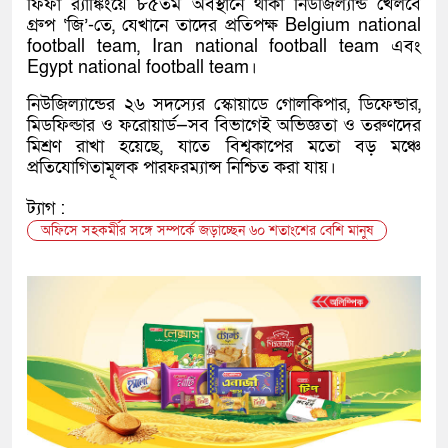
ফিফা র‍্যাঙ্কিংয়ে ৮৫তম অবস্থানে থাকা নিউজিল্যান্ড খেলবে
গ্রুপ ‘জি’-তে, যেখানে তাদের প্রতিপক্ষ Belgium national
football team, Iran national football team এবং
Egypt national football team।
নিউজিল্যান্ডের ২৬ সদস্যের স্কোয়াডে গোলকিপার, ডিফেন্ডার,
মিডফিল্ডার ও ফরোয়ার্ড—সব বিভাগেই অভিজ্ঞতা ও তরুণদের
মিশ্রণ রাখা হয়েছে, যাতে বিশ্বকাপের মতো বড় মঞ্চে
প্রতিযোগিতামূলক পারফরম্যান্স নিশ্চিত করা যায়।
ট্যাগ :
অফিসে সহকর্মীর সঙ্গে সম্পর্কে জড়াচ্ছেন ৬০ শতাংশের বেশি মানুষ