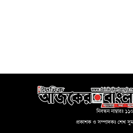
নিবন্ধন নাম্বারঃ ১১
প্রকাশক ও সম্পাদকঃ শেখ সু