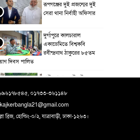
রূপগঞ্জের দুই প্রজন্মের দুই
সেরা থানা নির্বাহী অফিসার
দুর্গাপুরে কালচারাল
একাডেমিতে বিশ্বকবি
রবীন্দ্রনাথ ঠাকুরের ৮৫তম
্রয়াণ দিবস পালিত
পাইকগাছায় বাইসাইকেল,
ভ্যান ও সেলাই মেশিন বিতরণ
৯৬৯৬১৭৮৫৪৫, ০১৭৩৩-৩৬১১৪৮
ikajkerbangla21@gmail.com
হাতীবান্ধা ও ফুলবাড়ী সীমান্তে
 ব্রিজ, হোল্ডিং-০/২, যাত্রাবাড়ী, ঢাকা-১২৬৩।
১৫ বিজিবির অভিযান: ৩৫৫
বোতল ইস্কাপ সিরাপ ও
োটরসাইকেলের ট্যাংকে লুকানো গাঁজাসহ ৩ লক্ষাধিক