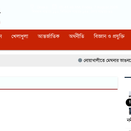
Dhaka
05:41:47 AM
, Friday, 7 August 2026
নিবন্ধন নাম্বারঃ ১১০, সিরিয়াল নাম্বারঃ ১৫৪, কোড নাম্বারঃ ৯২
ন
খেলাধুলা
আন্তর্জাতিক
অর্থনীতি
বিজ্ঞান ও প্রযুক্তি
নোয়াখালীতে মেঘনার ভাঙনরোধে 
1
ন