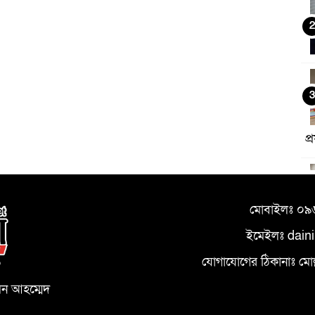
2
3
প
4
মোবাইলঃ ০
ইমেইলঃ dain
5
যোগাযোগের ঠিকানাঃ মোল্লা
০
মন আহম্মেদ
ম