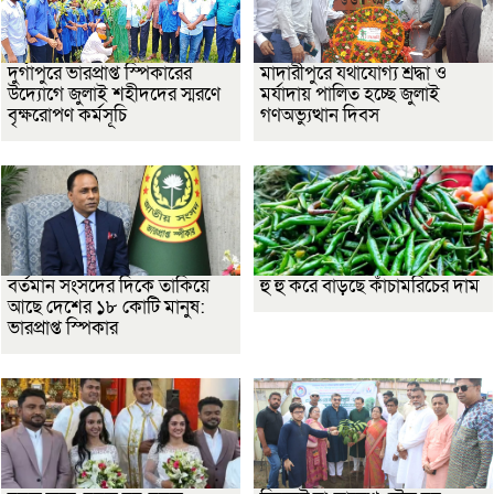
দুর্গাপুরে ভারপ্রাপ্ত স্পিকারের
মাদারীপুরে যথাযোগ্য শ্রদ্ধা ও
উদ্যোগে জুলাই শহীদদের স্মরণে
মর্যাদায় পালিত হচ্ছে জুলাই
বৃক্ষরোপণ কর্মসূচি
গণঅভ্যুত্থান দিবস
বর্তমান সংসদের দিকে তাকিয়ে
হু হু করে বাড়ছে কাঁচামরিচের দাম
আছে দেশের ১৮ কোটি মানুষ:
ভারপ্রাপ্ত স্পিকার