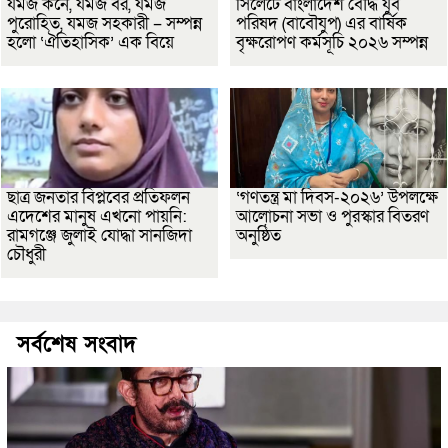
যমজ কনে, যমজ বর, যমজ
সিলেটে বাংলাদেশ বৌদ্ধ যুব
পুরোহিত, যমজ সহকারী – সম্পন্ন
পরিষদ (বাবৌযুপ) এর বার্ষিক
হলো ‘ঐতিহাসিক’ এক বিয়ে
বৃক্ষরোপণ কর্মসূচি ২০২৬ সম্পন্ন
ছাত্র জনতার বিপ্লবের প্রতিফলন
‘গণতন্ত্র মা দিবস-২০২৬’ উপলক্ষে
এদেশের মানুষ এখনো পায়নি:
আলোচনা সভা ও পুরস্কার বিতরণ
রামগঞ্জে জুলাই যোদ্ধা সানজিদা
অনুষ্ঠিত
চৌধুরী
সর্বশেষ সংবাদ