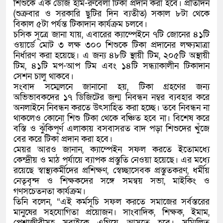
শিশুকে এক ডোজ হাম-রুবেলা টিকা প্রদান করা হবে। প্রতিদিন
(শুক্রবার ও সরকারি ছুটির দিন ব্যতীত) সকাল ৮টা থেকে
বিকাল ৫টা পর্যন্ত টিকাদান কার্যক্রম চলবে।
চসিক সূত্রে জানা যায়, এবারের ক্যাম্পেইনে ৭টি জোনের ৪১টি
ওয়ার্ডে মোট ৩ লক্ষ ৩০০ শিশুকে টিকা প্রদানের লক্ষ্যমাত্রা
নির্ধারণ করা হয়েছে। এ জন্য ৪৮টি স্থায়ী টিম, ২০৫টি অস্থায়ী
টিম, ৪১টি মপ-আপ টিম এবং ১৪টি সন্ধ্যাকালীন টিকাদান
সেশন চালু থাকবে।
সংবাদ সম্মেলনে জানানো হয়, টিকা গ্রহণের জন্য
অভিভাবকদের ১৭ ডিজিটের জন্ম নিবন্ধন নম্বর ব্যবহার করে
অনলাইনে নিবন্ধন করতে উৎসাহিত করা হচ্ছে। তবে নিবন্ধন না
থাকলেও কোনো শিশু টিকা থেকে বঞ্চিত হবে না। বিশেষ করে
বস্তি ও ঝুঁকিপূর্ণ এলাকায় বসবাসরত বাদ পড়া শিশুদের খুঁজে
বের করে টিকা প্রদান করা হবে।
মেয়র আরও জানান, ক্যাম্পেইন সফল করতে ইতোমধ্যে
কেন্দ্রীয় ও মাঠ পর্যায়ে ব্যাপক প্রস্তুতি নেওয়া হয়েছে। এর মধ্যে
রয়েছে স্বাস্থ্যকর্মীদের প্রশিক্ষণ, স্বেচ্ছাসেবক প্রস্তুতকরণ, ধর্মীয়
নেতৃবৃন্দ ও শিক্ষকদের সঙ্গে সমন্বয় সভা, মাইকিং ও
গণসচেতনতা কার্যক্রম।
তিনি বলেন, “এই কর্মসূচি সফল করতে সমাজের সর্বস্তরের
মানুষের সহযোগিতা প্রয়োজন। সাংবাদিক, শিক্ষক, ইমাম,
পেশাজীবীসহ সবাইকে এগিয়ে আসতে হবে। সম্মিলিত