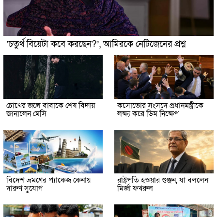
‘চতুর্থ বিয়েটা কবে করছেন?’, আমিরকে নেটিজেনের প্রশ্ন
চোখের জলে বাবাকে শেষ বিদায়
কসোভোর সংসদে প্রধানমন্ত্রীকে
জানালেন মেসি
লক্ষ্য করে ডিম নিক্ষেপ
বিদেশ ভ্রমণের প্যাকেজ কেনায়
রাষ্ট্রপতি হওয়ার গুঞ্জন, যা বললেন
দারুণ সুযোগ
মির্জা ফখরুল