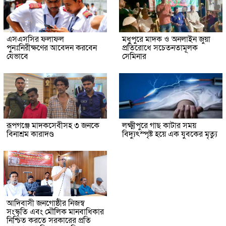
এসএসসির ফলাফল
মধুপুরে মাদক ও অনলাইন জুয়া
পুনঃনিরীক্ষণের আবেদন করবেন
প্রতিরোধে সচেতনতামূলক
যেভাবে
সেমিনার
রূপগঞ্জে মাদকসেবীসহ ৩ জনকে
লক্ষ্মীপুরে গাছ কাটার সময়
বিনাশ্রম কারাদণ্ড
বিদ্যুৎস্পৃষ্ট হয়ে এক যুবকের মৃত্যু
আদিবাসী জনগোষ্ঠীর নিজস্ব
সংস্কৃতি এবং মৌলিক মানবাধিকার
নিশ্চিত করতে সরকারের প্রতি