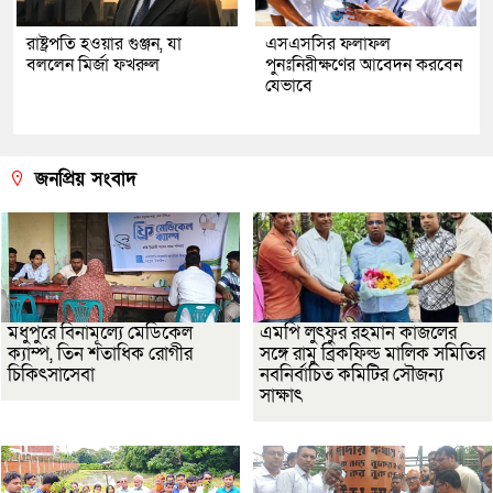
রাষ্ট্রপতি হওয়ার গুঞ্জন, যা
এসএসসির ফলাফল
বললেন মির্জা ফখরুল
পুনঃনিরীক্ষণের আবেদন করবেন
যেভাবে
জনপ্রিয় সংবাদ
মধুপুরে বিনামূল্যে মেডিকেল
এমপি লুৎফুর রহমান কাজলের
ক্যাম্প, তিন শতাধিক রোগীর
সঙ্গে রামু ব্রিকফিল্ড মালিক সমিতির
চিকিৎসাসেবা
নবনির্বাচিত কমিটির সৌজন্য
সাক্ষাৎ