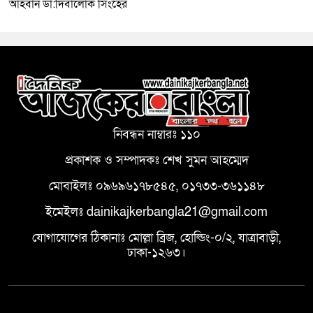
আহবান ডা:দিবালোক সিংহের
নিবন্ধন নাম্বারঃ ১১০
প্রকাশক ও সম্পাদকঃ শেখ সুমন আহম্মেদ
মোবাইলঃ ০৯৬৯৬১৭৮৫৪৫, ০১৭৩৩-৩৬১১৪৮
ইমেইলঃ dainikajkerbangla21@gmail.com
যোগাযোগের ঠিকানাঃ মোল্লা ব্রিজ, হোল্ডিং-০/২, যাত্রাবাড়ী,
ঢাকা-১২৬৩।