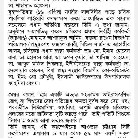
ডা. শাহাদাত হোসেন।
বৃহস্পতিবার (১৬ এপ্রিল) নগরীর লালদিঘীর পাড়ে চসিক
পাবলিক লাইব্রেরি কনফারেন্স রুমে আয়োজিত এক সংবাদ
সম্মেলনে প্রধান অতিথির বক্তব্যে তিনি এ তথ্য জানান।
অনুষ্ঠানে সভাপতিত্ব করেন চসিকের প্রধান নির্বাহী কর্মকর্তা
(ভারপ্রাপ্ত) মোহাম্মদ আশরাফুল আমিন। বক্তব্য রাখেন বিভাগীয়
পরিচালক (স্বাস্থ্য) শেখ ফজলে রাব্বী, সিভিল সার্জন ড. জাহাঙ্গীর
আলম, চসিকের প্রধান স্বাস্থ্য কর্মকর্তা ডাঃ মো. ইমাম হোসেন
রানা, ডা. হোসনে আরা, ডা. তপন কুমার, ডা. খাদিজা আহমেদ,
ডা. আব্দুল মজিদ শিকদার, ইউনিসেফের স্বাস্থ্য কর্মকর্তা ডা.
দেলোয়ার হোসেন, বিশ্ব স্বাস্থ্য সংস্থার বিভাগীয় কো-অর্ডিনেটর
ডা. ইমং প্রো চৌধুরী, ইসলামী ফাউন্ডেশনের উপপরিচালক
ফাহমিদা বেগম।
মেয়র বলেন, “হাম একটি অত্যন্ত সংক্রামক ভাইরাসজনিত
রোগ, যা শিশুদের রোগ প্রতিরোধ ক্ষমতা দুর্বল করে দেয় এবং
পরবর্তীতে নিউমোনিয়া, ডায়রিয়া, অপুষ্টি এমনকি মস্তিষ্কের
প্রদাহের মতো জটিলতা সৃষ্টি করতে পারে। তাই প্রতিটি শিশুকে
টিকার আওতায় আনা অত্যন্ত জরুরি।”
তিনি জানান, এই ক্যাম্পেইনের আওতায় চট্টগ্রাম সিটি
কর্পোরেশন এলাকায় ৬ মাস থেকে ৫৯ মাস বয়সী সকল