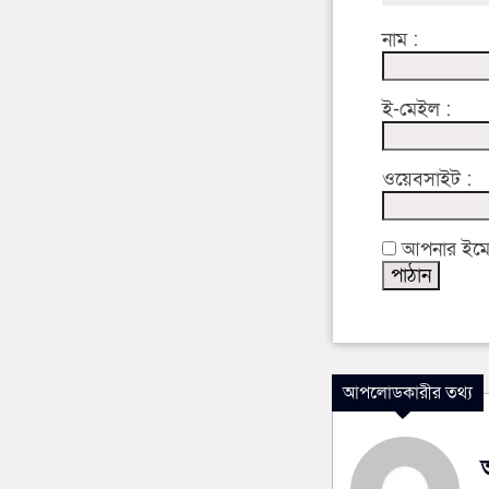
নাম :
ই-মেইল :
ওয়েবসাইট :
আপনার ইমেইল
আপলোডকারীর তথ্য