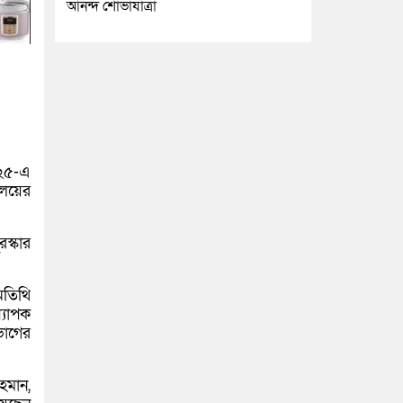
আনন্দ শোভাযাত্রা
০২৫-এ
ালয়ের
স্কার
অতিথি
্যাপক
ভাগের
রহমান,