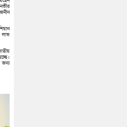
েয়েছেন
ানভীর
াজনীন
শিয়ান
া লাভ
জাতীয়
চ্ছে।
 জন্য