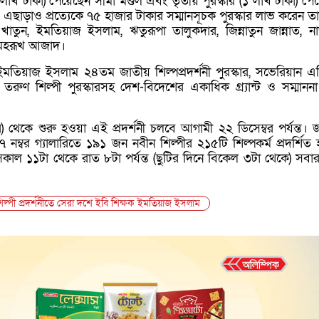
.৫ লাখ টাকা) পেয়েছেন সীমা মণ্ডল এবং তৃতীয় পুরস্কার (১ লাখ টাকা) প
 এছাড়াও প্রত্যেকে ৭৫ হাজার টাকার সম্মানসূচক পুরস্কার লাভ করেন ত
াতুন, ইমতিয়াজ ইসলাম, ঋতুরূপা তালুকদার, জিন্নাতুন জান্নাত, ন
মেহরূখ আজাদ।
ইমতিয়াজ ইসলাম ২৪তম জাতীয় শিল্পপ্রদর্শনী পুরস্কার, সভেরিয়ান এ
ার তরুণ শিল্পী পুরস্কারসহ দেশ-বিদেশের একাধিক গ্র্যান্ট ও সম্মানন
র) থেকে শুরু হওয়া এই প্রদর্শনী চলবে আগামী ২২ ডিসেম্বর পর্যন্ত। 
৭ নম্বর গ্যালারিতে ১৯১ জন নবীন শিল্পীর ২১৫টি শিল্পকর্ম প্রদর্শিত হ
িন সকাল ১১টা থেকে রাত ৮টা পর্যন্ত (ছুটির দিনে বিকেল ৩টা থেকে) সবার
ল্পী প্রদর্শনীতে সেরা দশে ইবি শিক্ষক ইমতিয়াজ ইসলাম