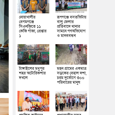
নোয়াখালীর
রূপগঞ্জে বসতভিটায়
বেগমগঞ্জে
বালু ফেলার
সিএনজিতে ১১
প্রতিবাদে থানার
কেজি গাঁজা, গ্রেপ্তার
সামনে গণঅভিযোগ
১
ও মানববন্ধন
টাঙ্গাইলের মধুপুর
মহন গ্রামের একমাত্র
শহর অটোরিকশার
সড়কের বেহাল দশা,
দখলে
চরম দুর্ভোগে ৩০০
পরিবারের মানুষ