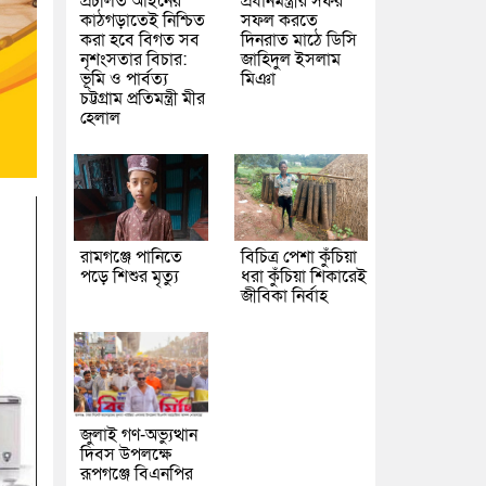
প্রচলিত আইনের
প্রধানমন্ত্রীর সফর
কাঠগড়াতেই নিশ্চিত
সফল করতে
করা হবে বিগত সব
দিনরাত মাঠে ডিসি
নৃশংসতার বিচার:
জাহিদুল ইসলাম
ভূমি ও পার্বত্য
মিঞা
চট্টগ্রাম প্রতিমন্ত্রী মীর
হেলাল
রামগঞ্জে পানিতে
বিচিত্র পেশা কুঁচিয়া
পড়ে শিশুর মৃত্যু
ধরা কুঁচিয়া শিকারেই
জীবিকা নির্বাহ
জুলাই গণ-অভ্যুত্থান
দিবস উপলক্ষে
রূপগঞ্জে বিএনপির