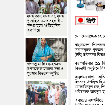
যমজ কনে, যমজ বর, যমজ
পুরোহিত, যমজ সহকারী –
সম্পন্ন হলো ‘ঐতিহাসিক’
এক বিয়ে
মো. মোসাদ্দেক হোসে
বাংলাদেশ শিল্পক
সম্মানসূচক পুরস্কা
(ইবি) চারুকলা বিভ
বৃহস্পতিবার (১১ ড
‘গণতন্ত্র মা দিবস-২০২৬’
বিতরণী অনুষ্ঠানে ব
উপলক্ষে আলোচনা সভা ও
পুরস্কার বিতরণ অনুষ্ঠিত
অনুষ্ঠানে প্রধান অ
হিসেবে উপস্থিত ছিল
মোস্তাফিজুল হক, শ
পরিচালক আবদুল হাল
এবারের প্রদর্শনীতে 