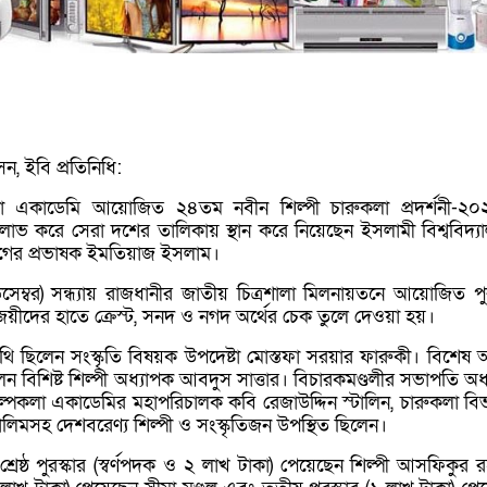
ন, ইবি প্রতিনিধি:
লা একাডেমি আয়োজিত ২৪তম নবীন শিল্পী চারুকলা প্রদর্শনী-২
র লাভ করে সেরা দশের তালিকায় স্থান করে নিয়েছেন ইসলামী বিশ্ববিদ্য
াগের প্রভাষক ইমতিয়াজ ইসলাম।
িসেম্বর) সন্ধ্যায় রাজধানীর জাতীয় চিত্রশালা মিলনায়তনে আয়োজিত পুর
িজয়ীদের হাতে ক্রেস্ট, সনদ ও নগদ অর্থের চেক তুলে দেওয়া হয়।
তিথি ছিলেন সংস্কৃতি বিষয়ক উপদেষ্টা মোস্তফা সরয়ার ফারুকী। বিশেষ 
েন বিশিষ্ট শিল্পী অধ্যাপক আবদুস সাত্তার। বিচারকমণ্ডলীর সভাপতি অধ
িল্পকলা একাডেমির মহাপরিচালক কবি রেজাউদ্দিন স্টালিন, চারুকলা বি
িমসহ দেশবরেণ্য শিল্পী ও সংস্কৃতিজন উপস্থিত ছিলেন।
শ্রেষ্ঠ পুরস্কার (স্বর্ণপদক ও ২ লাখ টাকা) পেয়েছেন শিল্পী আসফিকুর 