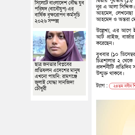
দ্বিতীয় পুরস্কার (১
সিলেটে বাংলাদেশ বৌদ্ধ যুব
নুর এ আলা সিদ্দিক।
পরিষদ (বাবৌযুপ) এর
আহমেদ, লেখনেছা খ
বার্ষিক বৃক্ষরোপণ কর্মসূচি
আহমেদ ও অন্তরা 
২০২৬ সম্পন্ন
উল্লেখ্য, এর আগে 
আর্ট প্রাইজ, বার্জ
করেছেন।
বুধবার (১০ ডিসেম্ব
চিত্রশালার ২ থেকে 
ছাত্র জনতার বিপ্লবের
প্রদর্শনীটি প্রতিদ
প্রতিফলন এদেশের মানুষ
উন্মুক্ত থাকবে।
এখনো পায়নি: রামগঞ্জে
জুলাই যোদ্ধা সানজিদা
ট্যাগ :
২৪তম নবীন শি
চৌধুরী