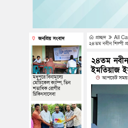
প্রচ্ছদ
All Ca
জনপ্রিয় সংবাদ
২৪তম নবীন শিল্পী প
২৪তম নবীন শ
ইমতিয়াজ ই
মধুপুরে বিনামূল্যে
আপডেট সময় 
মেডিকেল ক্যাম্প, তিন
শতাধিক রোগীর
চিকিৎসাসেবা