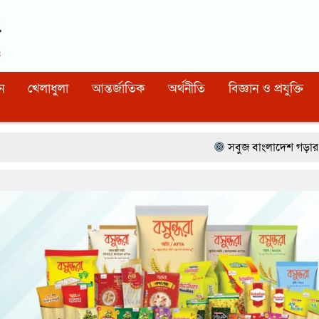
Dhaka
03:34:28 PM
, Friday, 7 August 2026
নিবন্ধন নাম্বারঃ ১১০, সিরিয়াল নাম্বারঃ ১৫৪, কোড নাম্বারঃ ৯২
ন
খেলাধুলা
আন্তর্জাতিক
অর্থনীতি
বিজ্ঞান ও প্রযুক্তি
সবুজ বাংলাদেশ গড়ার প্রত্যয়ে সিলেটে বাবৌযুপ’র 