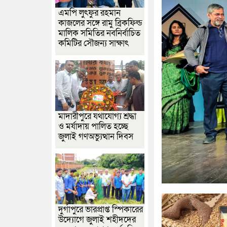
এমপি লুৎফুর রহমান
কাজলের সঙ্গে রামু ব্রিকফিল্ড
মালিক সমিতির নবনির্বাচিত
কমিটির সৌজন্য সাক্ষাৎ
মাদারীপুরে যথাযোগ্য শ্রদ্ধা
ও মর্যাদায় পালিত হচ্ছে
জুলাই গণঅভ্যুত্থান দিবস
দুর্গাপুরে ভারপ্রাপ্ত স্পিকারের
উদ্যোগে জুলাই শহীদদের