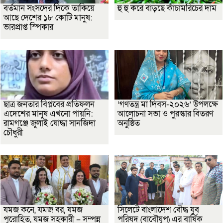
বর্তমান সংসদের দিকে তাকিয়ে
হু হু করে বাড়ছে কাঁচামরিচের দাম
আছে দেশের ১৮ কোটি মানুষ:
ভারপ্রাপ্ত স্পিকার
ছাত্র জনতার বিপ্লবের প্রতিফলন
‘গণতন্ত্র মা দিবস-২০২৬’ উপলক্ষে
এদেশের মানুষ এখনো পায়নি:
আলোচনা সভা ও পুরস্কার বিতরণ
রামগঞ্জে জুলাই যোদ্ধা সানজিদা
অনুষ্ঠিত
চৌধুরী
যমজ কনে, যমজ বর, যমজ
সিলেটে বাংলাদেশ বৌদ্ধ যুব
পুরোহিত, যমজ সহকারী – সম্পন্ন
পরিষদ (বাবৌযুপ) এর বার্ষিক