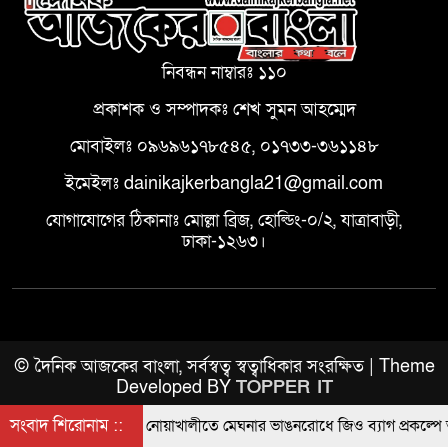
নিবন্ধন নাম্বারঃ ১১০
প্রকাশক ও সম্পাদকঃ শেখ সুমন আহম্মেদ
মোবাইলঃ ০৯৬৯৬১৭৮৫৪৫, ০১৭৩৩-৩৬১১৪৮
ইমেইলঃ dainikajkerbangla21@gmail.com
যোগাযোগের ঠিকানাঃ মোল্লা ব্রিজ, হোল্ডিং-০/২, যাত্রাবাড়ী,
ঢাকা-১২৬৩।
© দৈনিক আজকের বাংলা, সর্বস্বত্ব স্বত্বাধিকার সংরক্ষিত | Theme
Developed BY
TOPPER IT
সংবাদ শিরোনাম ::
নোয়াখালীতে মেঘনার ভাঙনরোধে জিও ব্যাগ প্রকল্পে অনি