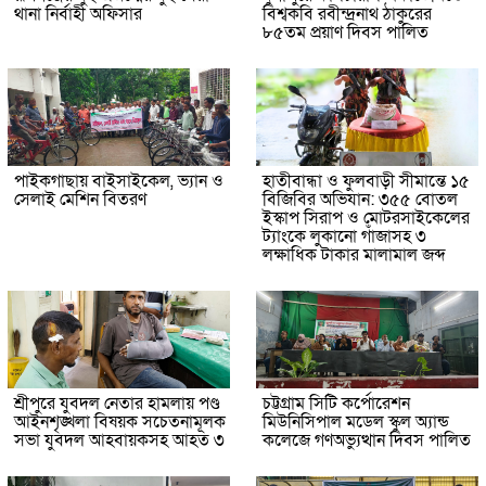
থানা নির্বাহী অফিসার
বিশ্বকবি রবীন্দ্রনাথ ঠাকুরের
৮৫তম প্রয়াণ দিবস পালিত
পাইকগাছায় বাইসাইকেল, ভ্যান ও
হাতীবান্ধা ও ফুলবাড়ী সীমান্তে ১৫
সেলাই মেশিন বিতরণ
বিজিবির অভিযান: ৩৫৫ বোতল
ইস্কাপ সিরাপ ও মোটরসাইকেলের
ট্যাংকে লুকানো গাঁজাসহ ৩
লক্ষাধিক টাকার মালামাল জব্দ
শ্রীপুরে যুবদল নেতার হামলায় পণ্ড
চট্টগ্রাম সিটি কর্পোরেশন
আইনশৃঙ্খলা বিষয়ক সচেতনামূলক
মিউনিসিপাল মডেল স্কুল অ্যান্ড
সভা যুবদল আহবায়কসহ আহত ৩
কলেজে গণঅভ্যুত্থান দিবস পালিত