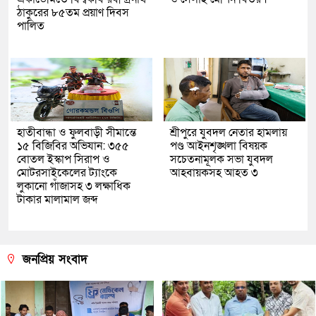
ঠাকুরের ৮৫তম প্রয়াণ দিবস
পালিত
হাতীবান্ধা ও ফুলবাড়ী সীমান্তে
শ্রীপুরে যুবদল নেতার হামলায়
১৫ বিজিবির অভিযান: ৩৫৫
পণ্ড আইনশৃঙ্খলা বিষয়ক
বোতল ইস্কাপ সিরাপ ও
সচেতনামূলক সভা যুবদল
মোটরসাইকেলের ট্যাংকে
আহবায়কসহ আহত ৩
লুকানো গাঁজাসহ ৩ লক্ষাধিক
টাকার মালামাল জব্দ
জনপ্রিয় সংবাদ