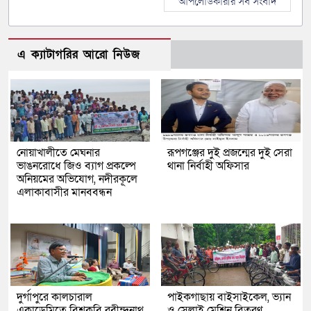
আপলোডকারীর সব সংবাদ
এ ক্যাটাগরির আরো নিউজ
নোয়াখালীতে মেঘনার
রূপগঞ্জের দুই প্রজন্মের দুই সেরা
ভাঙনরোধে জিও ব্যাগ প্রকল্পে
থানা নির্বাহী অফিসার
অনিয়মের অভিযোগ, নদীরকূলে
এলাকাবাসীর মানববন্ধন
দুর্গাপুরে কালচারাল
পাইকগাছায় বাইসাইকেল, ভ্যান
একাডেমিতে বিশ্বকবি রবীন্দ্রনাথ
ও সেলাই মেশিন বিতরণ