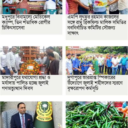
মধুপুরে বিনামূল্যে মেডিকেল
এমপি লুৎফুর রহমান কাজলের
ক্যাম্প, তিন শতাধিক রোগীর
সঙ্গে রামু ব্রিকফিল্ড মালিক সমিতির
চিকিৎসাসেবা
নবনির্বাচিত কমিটির সৌজন্য
সাক্ষাৎ
মাদারীপুরে যথাযোগ্য শ্রদ্ধা ও
দুর্গাপুরে ভারপ্রাপ্ত স্পিকারের
মর্যাদায় পালিত হচ্ছে জুলাই
উদ্যোগে জুলাই শহীদদের স্মরণে
গণঅভ্যুত্থান দিবস
বৃক্ষরোপণ কর্মসূচি