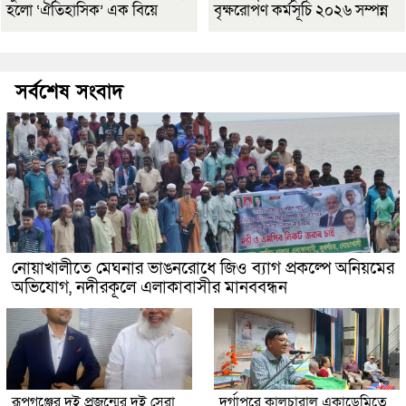
হলো ‘ঐতিহাসিক’ এক বিয়ে
বৃক্ষরোপণ কর্মসূচি ২০২৬ সম্পন্ন
সর্বশেষ সংবাদ
নোয়াখালীতে মেঘনার ভাঙনরোধে জিও ব্যাগ প্রকল্পে অনিয়মের
অভিযোগ, নদীরকূলে এলাকাবাসীর মানববন্ধন
রূপগঞ্জের দুই প্রজন্মের দুই সেরা
দুর্গাপুরে কালচারাল একাডেমিতে