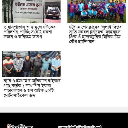
৩ হাসপাতাল ও ২ স্কুলে চউকের
চট্টগ্রাম প্রেসক্লাবের ‘জুলাই বিপ্লব
পরিদর্শন, পার্কিং সংকট, নকশা
স্মৃতি ফুটবল টুর্নামেন্ট’ ফাইনালে
লঙ্ঘন ও অনিয়মে উদ্বেগ
প্রিন্ট ও ইলেকট্রনিক মিডিয়া টিম
যৌথ চ্যাম্পিয়ান
র‌্যাব-৭ চট্টগ্রাম’র অভিযানে বাইকার
গ্যাং কর্তৃক ১ লাখ পিস ইয়াবা
পাচারকালে ৬ জন আটক,০৫টি
মোটরসাইকেল জব্দ