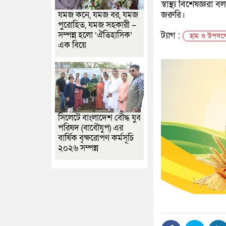
স্বাস্থ্য বিশেষজ্ঞরা
জরুরি।
যমজ কনে, যমজ বর, যমজ
পুরোহিত, যমজ সহকারী –
সম্পন্ন হলো ‘ঐতিহাসিক’
ট্যাগ :
হাম ও উপসর্গে
এক বিয়ে
সিলেটে বাংলাদেশ বৌদ্ধ যুব
পরিষদ (বাবৌযুপ) এর
বার্ষিক বৃক্ষরোপণ কর্মসূচি
২০২৬ সম্পন্ন