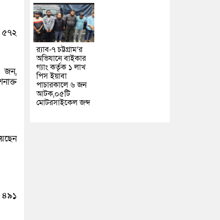
র ৫৭২
র‌্যাব-৭ চট্টগ্রাম’র
অভিযানে বাইকার
গ্যাং কর্তৃক ১ লাখ
৫ জন,
পিস ইয়াবা
নাক্ত
পাচারকালে ৬ জন
আটক,০৫টি
মোটরসাইকেল জব্দ
য়েছেন
র ৪৯১