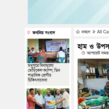
প্রচ্ছদ
All Ca
জনপ্রিয় সংবাদ
হাম ও উপসর্
আপডেট সময় 
মধুপুরে বিনামূল্যে
মেডিকেল ক্যাম্প, তিন
শতাধিক রোগীর
চিকিৎসাসেবা