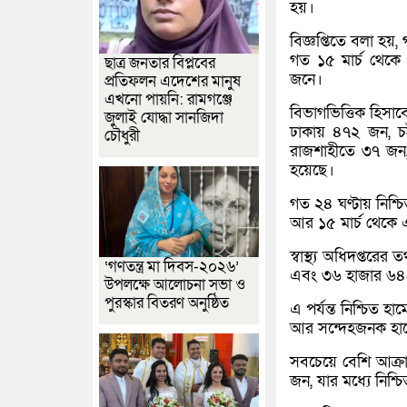
হয়।
বিজ্ঞপ্তিতে বলা হ
গত ১৫ মার্চ থেকে
ছাত্র জনতার বিপ্লবের
জনে।
প্রতিফলন এদেশের মানুষ
এখনো পায়নি: রামগঞ্জে
বিভাগভিত্তিক হিসা
জুলাই যোদ্ধা সানজিদা
ঢাকায় ৪৭২ জন, চট
চৌধুরী
রাজশাহীতে ৩৭ জন
হয়েছে।
গত ২৪ ঘণ্টায় নিশ্চ
আর ১৫ মার্চ থেকে এ
স্বাস্থ্য অধিদপ্তর
‘গণতন্ত্র মা দিবস-২০২৬’
এবং ৩৬ হাজার ৬৪৫ 
উপলক্ষে আলোচনা সভা ও
পুরস্কার বিতরণ অনুষ্ঠিত
এ পর্যন্ত নিশ্চিত হ
আর সন্দেহজনক হামে
সবচেয়ে বেশি আক্র
জন, যার মধ্যে নিশ্