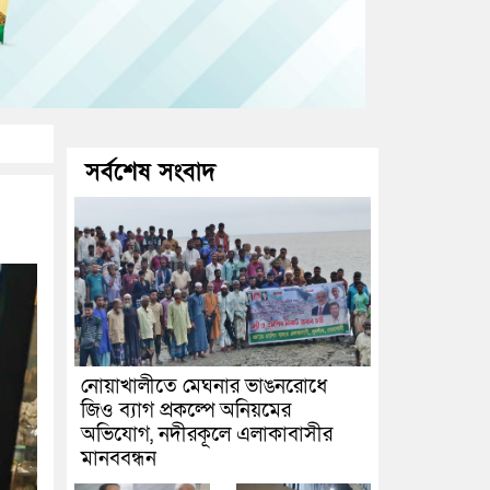
সর্বশেষ সংবাদ
নোয়াখালীতে মেঘনার ভাঙনরোধে
জিও ব্যাগ প্রকল্পে অনিয়মের
অভিযোগ, নদীরকূলে এলাকাবাসীর
মানববন্ধন