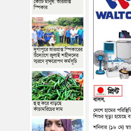
কোটি মানুষ: ভারপ্রাপ্ত
স্পিকার
দুর্গাপুরে ভারপ্রাপ্ত স্পিকারের
উদ্যোগে জুলাই শহীদদের
স্মরণে বৃক্ষরোপণ কর্মসূচি
বাসস,
হু হু করে বাড়ছে
কাঁচামরিচের দাম
দেশে হামের পরিস্থ
শিশুর মৃত্যু হয়েছে ব
শনিবার (১৬ মে) স্ব