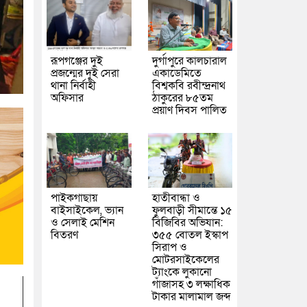
রূপগঞ্জের দুই
দুর্গাপুরে কালচারাল
প্রজন্মের দুই সেরা
একাডেমিতে
থানা নির্বাহী
বিশ্বকবি রবীন্দ্রনাথ
অফিসার
ঠাকুরের ৮৫তম
প্রয়াণ দিবস পালিত
পাইকগাছায়
হাতীবান্ধা ও
বাইসাইকেল, ভ্যান
ফুলবাড়ী সীমান্তে ১৫
ও সেলাই মেশিন
বিজিবির অভিযান:
বিতরণ
৩৫৫ বোতল ইস্কাপ
সিরাপ ও
মোটরসাইকেলের
ট্যাংকে লুকানো
গাঁজাসহ ৩ লক্ষাধিক
টাকার মালামাল জব্দ