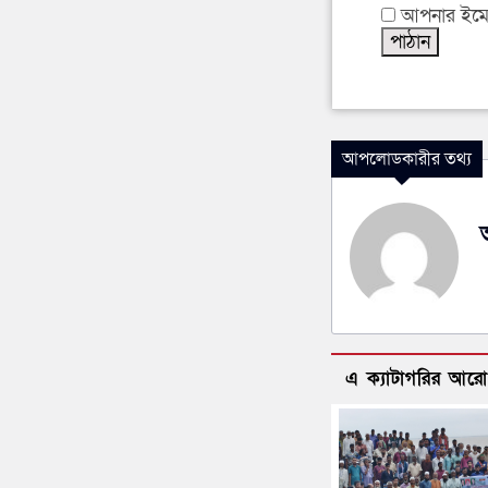
আপনার ইমেইল
আপলোডকারীর তথ্য
এ ক্যাটাগরির আর