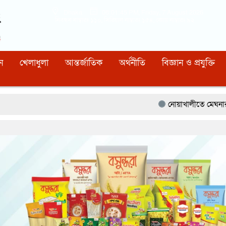
Dhaka
08:01:46 PM
, Friday, 7 August 2026
নিবন্ধন নাম্বারঃ ১১০, সিরিয়াল নাম্বারঃ ১৫৪, কোড নাম্বারঃ ৯২
ন
খেলাধুলা
আন্তর্জাতিক
অর্থনীতি
বিজ্ঞান ও প্রযুক্তি
নোয়াখালীতে মেঘনার ভাঙনরোধে জিও ব্যা