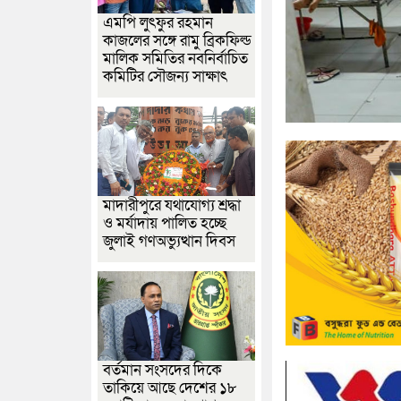
এমপি লুৎফুর রহমান
কাজলের সঙ্গে রামু ব্রিকফিল্ড
মালিক সমিতির নবনির্বাচিত
কমিটির সৌজন্য সাক্ষাৎ
মাদারীপুরে যথাযোগ্য শ্রদ্ধা
ও মর্যাদায় পালিত হচ্ছে
জুলাই গণঅভ্যুত্থান দিবস
বর্তমান সংসদের দিকে
তাকিয়ে আছে দেশের ১৮