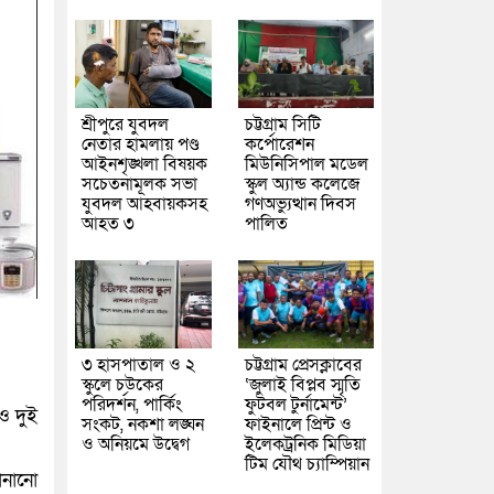
শ্রীপুরে যুবদল
চট্টগ্রাম সিটি
নেতার হামলায় পণ্ড
কর্পোরেশন
আইনশৃঙ্খলা বিষয়ক
মিউনিসিপাল মডেল
সচেতনামূলক সভা
স্কুল অ্যান্ড কলেজে
যুবদল আহবায়কসহ
গণঅভ্যুত্থান দিবস
আহত ৩
পালিত
৩ হাসপাতাল ও ২
চট্টগ্রাম প্রেসক্লাবের
স্কুলে চউকের
‘জুলাই বিপ্লব স্মৃতি
পরিদর্শন, পার্কিং
ফুটবল টুর্নামেন্ট’
ও দুই
সংকট, নকশা লঙ্ঘন
ফাইনালে প্রিন্ট ও
ও অনিয়মে উদ্বেগ
ইলেকট্রনিক মিডিয়া
টিম যৌথ চ্যাম্পিয়ান
ানানো