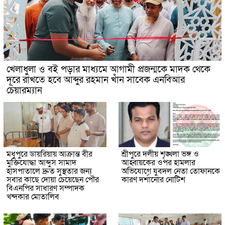
খেলাধুলা ও বই পড়ার মাধ্যমে আগামী প্রজন্মকে মাদক থেকে
দূরে রাখতে হবে আব্দুর রহমান খাঁন সাবেক এনবিআর
চেয়ারম্যান
মধুপুরে ডায়রিয়ায় আক্রান্ত বীর
শ্রীপুরে দলীয় শৃঙ্খলা ভঙ্গ ও
মুক্তিযোদ্ধা আব্দুস সামাদ
আহ্বায়কের ওপর হামলার
হাসপাতালে দ্রুত সুস্থতার জন্য
অভিযোগে যুবদল নেতা তোফানকে
সবার কাছে দোয়া চেয়েছেন পৌর
কারণ দর্শানোর নোটিশ
বিএনপির সাধারণ সম্পাদক
খন্দকার মোতালিব