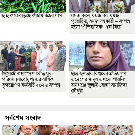
হু হু করে বাড়ছে কাঁচামরিচের দাম
যমজ কনে, যমজ বর, যমজ
পুরোহিত, যমজ সহকারী – সম্পন্ন
হলো ‘ঐতিহাসিক’ এক বিয়ে
সিলেটে বাংলাদেশ বৌদ্ধ যুব
ছাত্র জনতার বিপ্লবের প্রতিফলন
পরিষদ (বাবৌযুপ) এর বার্ষিক
এদেশের মানুষ এখনো পায়নি:
বৃক্ষরোপণ কর্মসূচি ২০২৬ সম্পন্ন
রামগঞ্জে জুলাই যোদ্ধা সানজিদা
চৌধুরী
সর্বশেষ সংবাদ