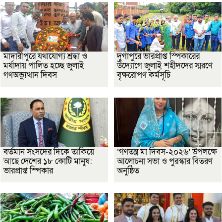
মাদারীপুরে যথাযোগ্য শ্রদ্ধা ও
দুর্গাপুরে ভারপ্রাপ্ত স্পিকারের
মর্যাদায় পালিত হচ্ছে জুলাই
উদ্যোগে জুলাই শহীদদের স্মরণে
গণঅভ্যুত্থান দিবস
বৃক্ষরোপণ কর্মসূচি
বর্তমান সংসদের দিকে তাকিয়ে
‘গণতন্ত্র মা দিবস-২০২৬’ উপলক্ষে
আছে দেশের ১৮ কোটি মানুষ:
আলোচনা সভা ও পুরস্কার বিতরণ
ভারপ্রাপ্ত স্পিকার
অনুষ্ঠিত