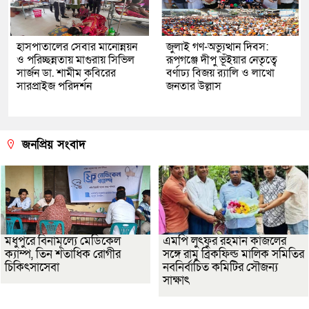
হাসপাতালের সেবার মানোন্নয়ন
জুলাই গণ-অভ্যুত্থান দিবস:
ও পরিচ্ছন্নতায় মাগুরায় সিভিল
রূপগঞ্জে দীপু ভূঁইয়ার নেতৃত্বে
সার্জন ডা. শামীম কবিরের
বর্ণাঢ্য বিজয় র‌্যালি ও লাখো
সারপ্রাইজ পরিদর্শন
জনতার উল্লাস
জনপ্রিয় সংবাদ
মধুপুরে বিনামূল্যে মেডিকেল
এমপি লুৎফুর রহমান কাজলের
ক্যাম্প, তিন শতাধিক রোগীর
সঙ্গে রামু ব্রিকফিল্ড মালিক সমিতির
চিকিৎসাসেবা
নবনির্বাচিত কমিটির সৌজন্য
সাক্ষাৎ