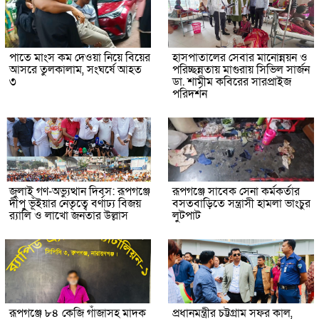
পাতে মাংস কম দেওয়া নিয়ে বিয়ের
হাসপাতালের সেবার মানোন্নয়ন ও
আসরে তুলকালাম, সংঘর্ষে আহত
পরিচ্ছন্নতায় মাগুরায় সিভিল সার্জন
৩
ডা. শামীম কবিরের সারপ্রাইজ
পরিদর্শন
জুলাই গণ-অভ্যুত্থান দিবস: রূপগঞ্জে
রূপগঞ্জে সাবেক সেনা কর্মকর্তার
দীপু ভূঁইয়ার নেতৃত্বে বর্ণাঢ্য বিজয়
বসতবাড়িতে সন্ত্রাসী হামলা ভাংচুর
র‌্যালি ও লাখো জনতার উল্লাস
লুটপাট
রূপগঞ্জে ৮৪ কেজি গাঁজাসহ মাদক
প্রধানমন্ত্রীর চট্টগ্রাম সফর কাল,