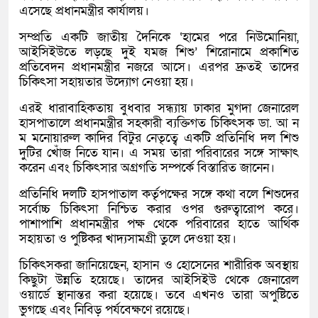
এসেছে প্রধানমন্ত্রীর কার্যালয়।
সম্প্রতি একটি জাতীয় দৈনিকে ‘হামের পরে নিউমোনিয়া,
আইসিইউতে লড়ছে দুই যমজ শিশু’ শিরোনামে প্রকাশিত
প্রতিবেদন প্রধানমন্ত্রীর নজরে আসে। এরপর দ্রুতই তাদের
চিকিৎসা সহায়তার উদ্যোগ নেওয়া হয়।
এরই ধারাবাহিকতায় বুধবার সন্ধ্যায় ঢাকার মুগদা জেনারেল
হাসপাতালে প্রধানমন্ত্রীর সহকারী ব্যক্তিগত চিকিৎসক ডা. আ ন
ম মনোয়ারুল কাদির বিটুর নেতৃত্বে একটি প্রতিনিধি দল শিশু
দুটির খোঁজ নিতে যান। এ সময় তারা পরিবারের সঙ্গে সাক্ষাৎ
করেন এবং চিকিৎসার অগ্রগতি সম্পর্কে বিস্তারিত জানেন।
প্রতিনিধি দলটি হাসপাতাল কর্তৃপক্ষের সঙ্গে কথা বলে শিশুদের
সর্বোচ্চ চিকিৎসা নিশ্চিত করার ওপর গুরুত্বারোপ করে।
পাশাপাশি প্রধানমন্ত্রীর পক্ষ থেকে পরিবারের হাতে আর্থিক
সহায়তা ও পুষ্টিকর খাদ্যসামগ্রী তুলে দেওয়া হয়।
চিকিৎসকরা জানিয়েছেন, হাসান ও হোসেনের শারীরিক অবস্থায়
কিছুটা উন্নতি হয়েছে। তাদের আইসিইউ থেকে জেনারেল
ওয়ার্ডে স্থানান্তর করা হয়েছে। তবে এখনও তারা অপুষ্টিতে
ভুগছে এবং নিবিড় পর্যবেক্ষণে রয়েছে।