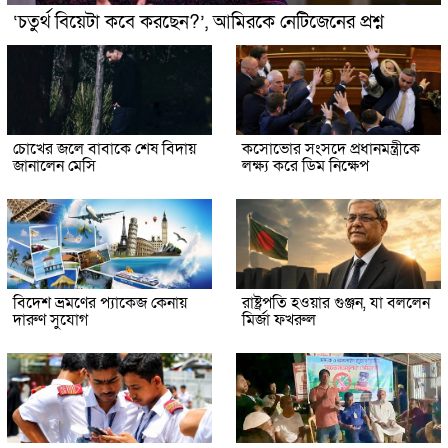
‘চতুর্থ বিয়েটা কবে করছেন?’, আমিরকে নেটিজেনের প্রশ্ন
চোখের জলে বাবাকে শেষ বিদায়
কসোভোর সংসদে প্রধানমন্ত্রীকে
জানালেন মেসি
লক্ষ্য করে ডিম নিক্ষেপ
বিদেশ ভ্রমণের প্যাকেজ কেনায়
রাষ্ট্রপতি হওয়ার গুঞ্জন, যা বললেন
দারুণ সুযোগ
মির্জা ফখরুল