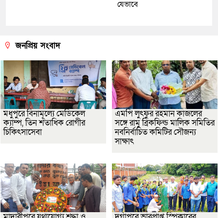
যেভাবে
জনপ্রিয় সংবাদ
মধুপুরে বিনামূল্যে মেডিকেল
এমপি লুৎফুর রহমান কাজলের
ক্যাম্প, তিন শতাধিক রোগীর
সঙ্গে রামু ব্রিকফিল্ড মালিক সমিতির
চিকিৎসাসেবা
নবনির্বাচিত কমিটির সৌজন্য
সাক্ষাৎ
মাদারীপুরে যথাযোগ্য শ্রদ্ধা ও
দুর্গাপুরে ভারপ্রাপ্ত স্পিকারের