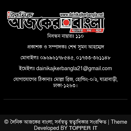
নিবন্ধন নাম্বারঃ ১১০
প্রকাশক ও সম্পাদকঃ শেখ সুমন আহম্মেদ
মোবাইলঃ ০৯৬৯৬১৭৮৫৪৫, ০১৭৩৩-৩৬১১৪৮
ইমেইলঃ dainikajkerbangla21@gmail.com
যোগাযোগের ঠিকানাঃ মোল্লা ব্রিজ, হোল্ডিং-০/২, যাত্রাবাড়ী,
ঢাকা-১২৬৩।
© দৈনিক আজকের বাংলা, সর্বস্বত্ব স্বত্বাধিকার সংরক্ষিত | Theme
Developed BY
TOPPER IT