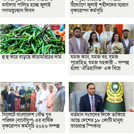
মর্যাদায় পালিত হচ্ছে জুলাই
উদ্যোগে জুলাই শহীদদের স্মরণে
গণঅভ্যুত্থান দিবস
বৃক্ষরোপণ কর্মসূচি
হু হু করে বাড়ছে কাঁচামরিচের দাম
যমজ কনে, যমজ বর, যমজ
পুরোহিত, যমজ সহকারী – সম্পন্ন
হলো ‘ঐতিহাসিক’ এক বিয়ে
সিলেটে বাংলাদেশ বৌদ্ধ যুব
বর্তমান সংসদের দিকে তাকিয়ে
পরিষদ (বাবৌযুপ) এর বার্ষিক
আছে দেশের ১৮ কোটি মানুষ:
বৃক্ষরোপণ কর্মসূচি ২০২৬ সম্পন্ন
ভারপ্রাপ্ত স্পিকার