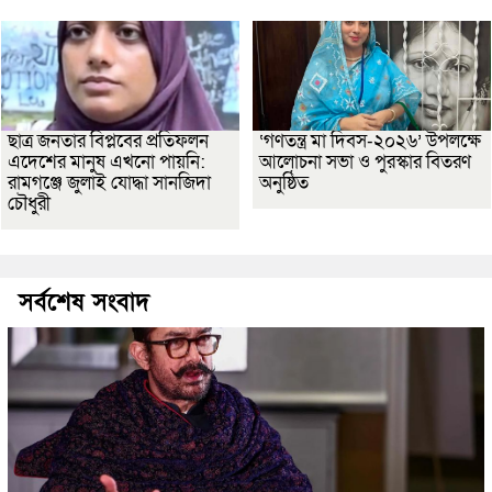
ছাত্র জনতার বিপ্লবের প্রতিফলন
‘গণতন্ত্র মা দিবস-২০২৬’ উপলক্ষে
এদেশের মানুষ এখনো পায়নি:
আলোচনা সভা ও পুরস্কার বিতরণ
রামগঞ্জে জুলাই যোদ্ধা সানজিদা
অনুষ্ঠিত
চৌধুরী
সর্বশেষ সংবাদ