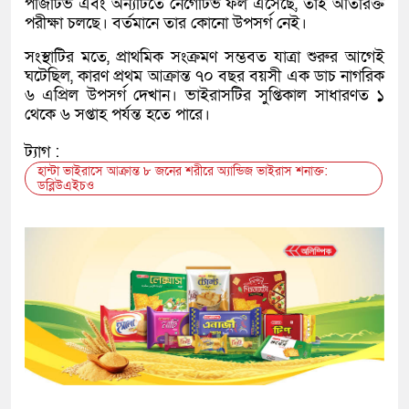
পজিটিভ এবং অন্যটিতে নেগেটিভ ফল এসেছে, তাই অতিরিক্ত
পরীক্ষা চলছে। বর্তমানে তার কোনো উপসর্গ নেই।
সংস্থাটির মতে, প্রাথমিক সংক্রমণ সম্ভবত যাত্রা শুরুর আগেই
ঘটেছিল, কারণ প্রথম আক্রান্ত ৭০ বছর বয়সী এক ডাচ নাগরিক
৬ এপ্রিল উপসর্গ দেখান। ভাইরাসটির সুপ্তিকাল সাধারণত ১
থেকে ৬ সপ্তাহ পর্যন্ত হতে পারে।
ট্যাগ :
হান্টা ভাইরাসে আক্রান্ত ৮ জনের শরীরে অ্যান্ডিজ ভাইরাস শনাক্ত:
ডব্লিউএইচও