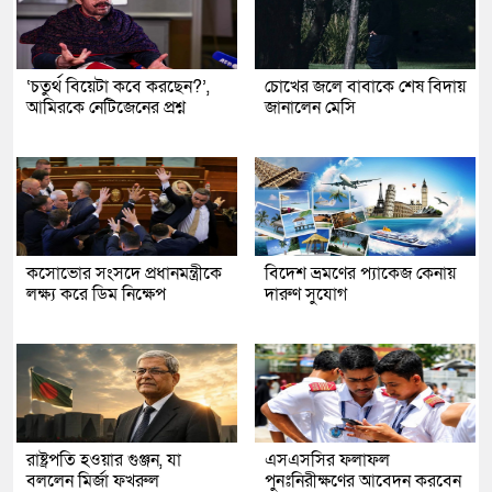
‘চতুর্থ বিয়েটা কবে করছেন?’,
চোখের জলে বাবাকে শেষ বিদায়
আমিরকে নেটিজেনের প্রশ্ন
জানালেন মেসি
কসোভোর সংসদে প্রধানমন্ত্রীকে
বিদেশ ভ্রমণের প্যাকেজ কেনায়
লক্ষ্য করে ডিম নিক্ষেপ
দারুণ সুযোগ
রাষ্ট্রপতি হওয়ার গুঞ্জন, যা
এসএসসির ফলাফল
বললেন মির্জা ফখরুল
পুনঃনিরীক্ষণের আবেদন করবেন