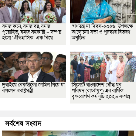
যমজ কনে, যমজ বর, যমজ
‘গণতন্ত্র মা দিবস-২০২৬’ উপলক্ষে
পুরোহিত, যমজ সহকারী – সম্পন্ন
আলোচনা সভা ও পুরস্কার বিতরণ
হলো ‘ঐতিহাসিক’ এক বিয়ে
অনুষ্ঠিত
দুবাইয়ে বেনজীরের জামিন নিয়ে যা
সিলেটে বাংলাদেশ বৌদ্ধ যুব
বললেন স্বরাষ্ট্রমন্ত্রী
পরিষদ (বাবৌযুপ) এর বার্ষিক
বৃক্ষরোপণ কর্মসূচি ২০২৬ সম্পন্ন
সর্বশেষ সংবাদ