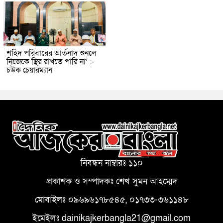
শহিদ পরিবারের আর্তনাদ শুনলে
নিজেকে স্থির রাখতে পারি না’ :-
চউক চেয়ারম্যান
নিবন্ধন নাম্বারঃ ১১০
প্রকাশক ও সম্পাদকঃ শেখ সুমন আহম্মেদ
মোবাইলঃ ০৯৬৯৬১৭৮৫৪৫, ০১৭৩৩-৩৬১১৪৮
ইমেইলঃ dainikajkerbangla21@gmail.com