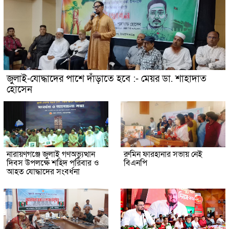
জুলাই-যোদ্ধাদের পাশে দাঁড়াতে হবে :- মেয়র ডা. শাহাদাত
হোসেন
নারায়ণগঞ্জে জুলাই গণঅভ্যুত্থান
রুমিন ফারহানার সভায় নেই
দিবস উপলক্ষে শহিদ পরিবার ও
বিএনপি
আহত যোদ্ধাদের সংবর্ধনা