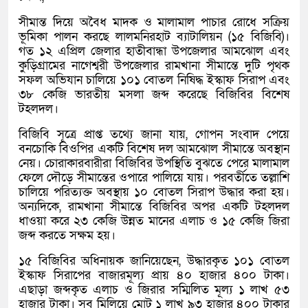
সীমান্ত দিয়ে অবৈধ মাদক ও মালামাল পাচার রোধে সক্রিয়
ভূমিকা পালন করছে লালমনিরহাট ব্যাটালিয়ন (১৫ বিজিবি)।
গত ১২ এপ্রিল জেলার হাতীবান্ধা উপজেলার আমঝোল এবং
কুড়িগ্রামের নাগেশ্বরী উপজেলার রামখানা সীমান্তে দুটি পৃথক
সফল অভিযান চালিয়ে ১০১ বোতল নিষিদ্ধ ইস্কাফ সিরাপ এবং
৩৮ কেজি ভারতীয় মসলা জব্দ করেছে বিজিবির বিশেষ
টহলদল।
বিজিবি সূত্রে প্রাপ্ত তথ্যে জানা যায়, গোপন সংবাদ পেয়ে
বনচোকি বিওপির একটি বিশেষ দল আমঝোল সীমান্তে অবস্থান
নেয়। চোরাকারবারীরা বিজিবির উপস্থিতি বুঝতে পেরে মালামাল
ফেলে দৌড়ে সীমান্তের ওপারে পালিয়ে যায়। পরবর্তীতে তল্লাশি
চালিয়ে পরিত্যক্ত অবস্থায় ১০ বোতল সিরাপ উদ্ধার করা হয়।
অন্যদিকে, রামখানা সীমান্তে বিজিবির অপর একটি টহলদল
ধাওয়া করে ২৩ কেজি উন্নত মানের এলাচ ও ১৫ কেজি জিরা
জব্দ করতে সক্ষম হয়।
১৫ বিজিবির অধিনায়ক জানিয়েছেন, উদ্ধারকৃত ১০১ বোতল
ইস্কাফ সিরাপের বাজারমূল্য প্রায় ৪০ হাজার ৪০০ টাকা।
এছাড়া জব্দকৃত এলাচ ও জিরার সম্মিলিত মূল্য ১ লাখ ৫৩
হাজার টাকা। সব মিলিয়ে মোট ১ লাখ ৯৩ হাজার ৪০০ টাকার