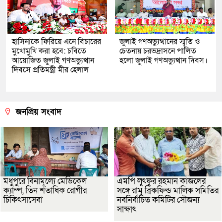
হাসিনাকে ফিরিয়ে এনে বিচারের
জুলাই গণঅভ্যুত্থানের স্মৃতি ও
মুখোমুখি করা হবে: চবিতে
চেতনায় চরভদ্রাসনে পালিত
আয়োজিত জুলাই গণঅভ্যুত্থান
হলো জুলাই গণঅভ্যুত্থান দিবস।
দিবসে প্রতিমন্ত্রী মীর হেলাল
জনপ্রিয় সংবাদ
মধুপুরে বিনামূল্যে মেডিকেল
এমপি লুৎফুর রহমান কাজলের
ক্যাম্প, তিন শতাধিক রোগীর
সঙ্গে রামু ব্রিকফিল্ড মালিক সমিতির
চিকিৎসাসেবা
নবনির্বাচিত কমিটির সৌজন্য
সাক্ষাৎ