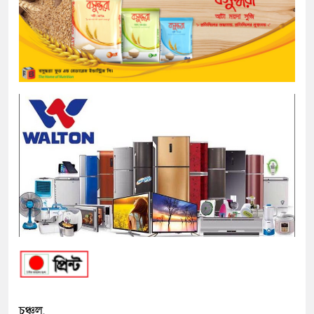
চঞ্চল,