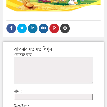
আপনার মতামত লিখুন
মেসেজ বক্স
নাম :
ই-মেইল :