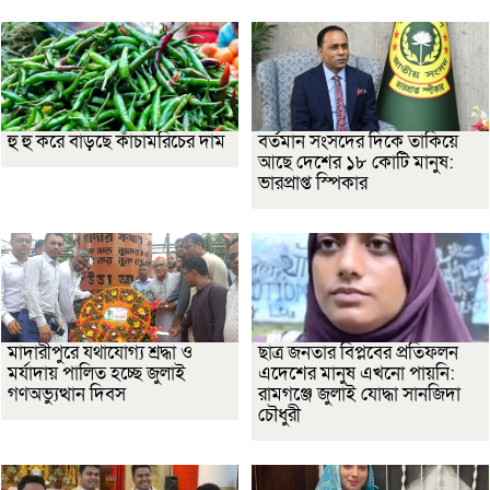
হু হু করে বাড়ছে কাঁচামরিচের দাম
বর্তমান সংসদের দিকে তাকিয়ে
আছে দেশের ১৮ কোটি মানুষ:
ভারপ্রাপ্ত স্পিকার
মাদারীপুরে যথাযোগ্য শ্রদ্ধা ও
ছাত্র জনতার বিপ্লবের প্রতিফলন
মর্যাদায় পালিত হচ্ছে জুলাই
এদেশের মানুষ এখনো পায়নি:
গণঅভ্যুত্থান দিবস
রামগঞ্জে জুলাই যোদ্ধা সানজিদা
চৌধুরী