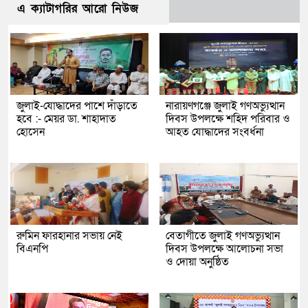
এ ক্যাটাগরির আরো নিউজ
জুলাই-যোদ্ধাদের পাশে দাঁড়াতে
নারায়ণগঞ্জে জুলাই গণঅভ্যুত্থান
হবে :- মেয়র ডা. শাহাদাত
দিবস উপলক্ষে শহিদ পরিবার ও
হোসেন
আহত যোদ্ধাদের সংবর্ধনা
রুমিন ফারহানার সভায় নেই
বেতাগীতে জুলাই গণঅভ্যুত্থান
বিএনপি
দিবস উপলক্ষে আলোচনা সভা
ও দোয়া অনুষ্ঠিত