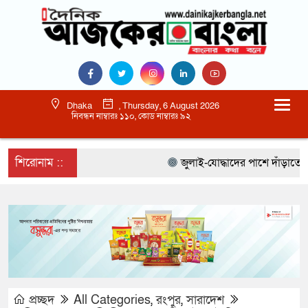
Dhaka
, Thursday, 6 August 2026
নিবন্ধন নাম্বারঃ ১১০, কোড নাম্বারঃ ৯২
শিরোনাম ::
জুলাই-যোদ্ধাদের পাশে দাঁড়াতে হবে 
প্রচ্ছদ
All Categories
,
রংপুর
,
সারাদেশ