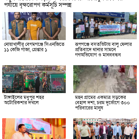
পর্যায়ে বৃক্ষরোপণ কর্মসূচি সম্পন্ন
নোয়াখালীর বেগমগঞ্জে সিএনজিতে
রূপগঞ্জে বসতভিটায় বালু ফেলার
১১ কেজি গাঁজা, গ্রেপ্তার ১
প্রতিবাদে থানার সামনে
গণঅভিযোগ ও মানববন্ধন
টাঙ্গাইলের মধুপুর শহর
মহন গ্রামের একমাত্র সড়কের
অটোরিকশার দখলে
বেহাল দশা, চরম দুর্ভোগে ৩০০
পরিবারের মানুষ