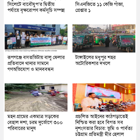
সিলেটে বাবৌযুপ’র দ্বিতীয়
সিএনজিতে ১১ কেজি গাঁজা,
পর্যায়ে বৃক্ষরোপণ কর্মসূচি সম্পন্ন
গ্রেপ্তার ১
রূপগঞ্জে বসতভিটায় বালু ফেলার
টাঙ্গাইলের মধুপুর শহর
প্রতিবাদে থানার সামনে
অটোরিকশার দখলে
গণঅভিযোগ ও মানববন্ধন
মহন গ্রামের একমাত্র সড়কের
প্রচলিত আইনের কাঠগড়াতেই
বেহাল দশা, চরম দুর্ভোগে ৩০০
নিশ্চিত করা হবে বিগত সব
পরিবারের মানুষ
নৃশংসতার বিচার: ভূমি ও পার্বত্য
চট্টগ্রাম প্রতিমন্ত্রী মীর হেলাল