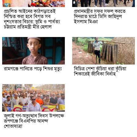
প্রচলিত আইনের কাঠগড়াতেই
প্রধানমন্ত্রীর সফর সফল করতে
নিশ্চিত করা হবে বিগত সব
দিনরাত মাঠে ডিসি জাহিদুল
নৃশংসতার বিচার: ভূমি ও পার্বত্য
ইসলাম মিঞা
চট্টগ্রাম প্রতিমন্ত্রী মীর হেলাল
রামগঞ্জে পানিতে পড়ে শিশুর মৃত্যু
বিচিত্র পেশা কুঁচিয়া ধরা কুঁচিয়া
শিকারেই জীবিকা নির্বাহ
জুলাই গণ-অভ্যুত্থান দিবস উপলক্ষে
রূপগঞ্জে বিএনপির আনন্দ
শোভাযাত্রা