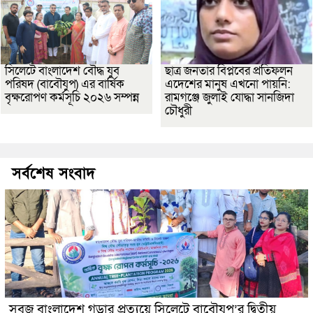
সিলেটে বাংলাদেশ বৌদ্ধ যুব
ছাত্র জনতার বিপ্লবের প্রতিফলন
পরিষদ (বাবৌযুপ) এর বার্ষিক
এদেশের মানুষ এখনো পায়নি:
বৃক্ষরোপণ কর্মসূচি ২০২৬ সম্পন্ন
রামগঞ্জে জুলাই যোদ্ধা সানজিদা
চৌধুরী
সর্বশেষ সংবাদ
সবুজ বাংলাদেশ গড়ার প্রত্যয়ে সিলেটে বাবৌযুপ’র দ্বিতীয়