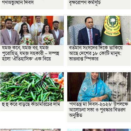
গণঅভ্যুত্থান দিবস
বৃক্ষরোপণ কর্মসূচি
যমজ কনে, যমজ বর, যমজ
বর্তমান সংসদের দিকে তাকিয়ে
পুরোহিত, যমজ সহকারী – সম্পন্ন
আছে দেশের ১৮ কোটি মানুষ:
হলো ‘ঐতিহাসিক’ এক বিয়ে
ভারপ্রাপ্ত স্পিকার
হু হু করে বাড়ছে কাঁচামরিচের দাম
‘গণতন্ত্র মা দিবস-২০২৬’ উপলক্ষে
আলোচনা সভা ও পুরস্কার বিতরণ
অনুষ্ঠিত