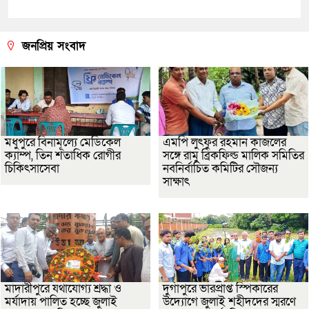
জনপ্রিয় সংবাদ
মধুপুরে বিনামূল্যে মেডিকেল
এমপি লুৎফুর রহমান কাজলের
ক্যাম্প, তিন শতাধিক রোগীর
সঙ্গে রামু ব্রিকফিল্ড মালিক সমিতির
চিকিৎসাসেবা
নবনির্বাচিত কমিটির সৌজন্য
সাক্ষাৎ
মাদারীপুরে যথাযোগ্য শ্রদ্ধা ও
দুর্গাপুরে ভারপ্রাপ্ত স্পিকারের
মর্যাদায় পালিত হচ্ছে জুলাই
উদ্যোগে জুলাই শহীদদের স্মরণে