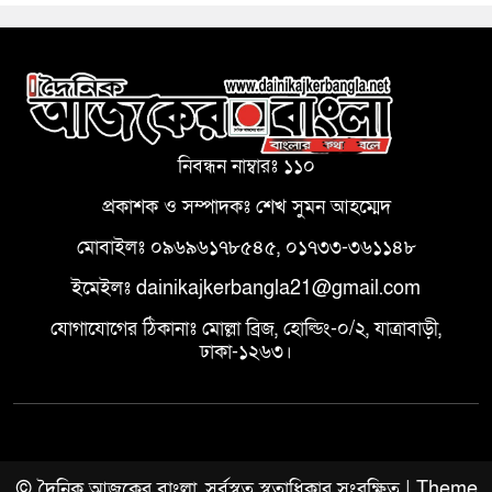
নিবন্ধন নাম্বারঃ ১১০
প্রকাশক ও সম্পাদকঃ শেখ সুমন আহম্মেদ
মোবাইলঃ ০৯৬৯৬১৭৮৫৪৫, ০১৭৩৩-৩৬১১৪৮
ইমেইলঃ dainikajkerbangla21@gmail.com
যোগাযোগের ঠিকানাঃ মোল্লা ব্রিজ, হোল্ডিং-০/২, যাত্রাবাড়ী,
ঢাকা-১২৬৩।
© দৈনিক আজকের বাংলা, সর্বস্বত্ব স্বত্বাধিকার সংরক্ষিত | Theme