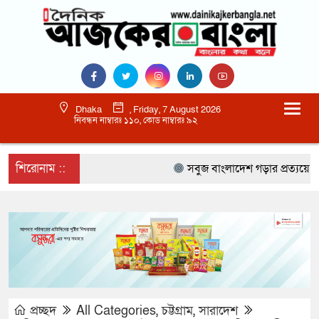
Dhaka
, Friday, 7 August 2026
নিবন্ধন নাম্বারঃ ১১০, কোড নাম্বারঃ ৯২
শিরোনাম ::
সবুজ বাংলাদেশ গড়ার প্রত্যয়ে সিলেটে ব
প্রচ্ছদ
All Categories
,
চট্টগ্রাম
,
সারাদেশ