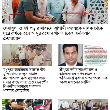
খেলাধুলা ও বই পড়ার মাধ্যমে আগামী প্রজন্মকে মাদক থেকে
দূরে রাখতে হবে আব্দুর রহমান খাঁন সাবেক এনবিআর
চেয়ারম্যান
মধুপুরে ডায়রিয়ায় আক্রান্ত বীর
শ্রীপুরে দলীয় শৃঙ্খলা ভঙ্গ ও
মুক্তিযোদ্ধা আব্দুস সামাদ
আহ্বায়কের ওপর হামলার
হাসপাতালে দ্রুত সুস্থতার জন্য
অভিযোগে যুবদল নেতা তোফানকে
সবার কাছে দোয়া চেয়েছেন পৌর
কারণ দর্শানোর নোটিশ
বিএনপির সাধারণ সম্পাদক
খন্দকার মোতালিব