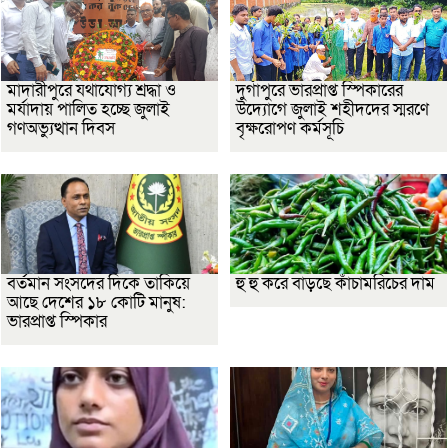
মাদারীপুরে যথাযোগ্য শ্রদ্ধা ও
দুর্গাপুরে ভারপ্রাপ্ত স্পিকারের
মর্যাদায় পালিত হচ্ছে জুলাই
উদ্যোগে জুলাই শহীদদের স্মরণে
গণঅভ্যুত্থান দিবস
বৃক্ষরোপণ কর্মসূচি
বর্তমান সংসদের দিকে তাকিয়ে
হু হু করে বাড়ছে কাঁচামরিচের দাম
আছে দেশের ১৮ কোটি মানুষ:
ভারপ্রাপ্ত স্পিকার