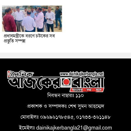
প্রধানমন্ত্রীকে বরণে চউকের সব
প্রস্তুতি সম্পন্ন
নিবন্ধন নাম্বারঃ ১১০
প্রকাশক ও সম্পাদকঃ শেখ সুমন আহম্মেদ
মোবাইলঃ ০৯৬৯৬১৭৮৫৪৫, ০১৭৩৩-৩৬১১৪৮
ইমেইলঃ dainikajkerbangla21@gmail.com