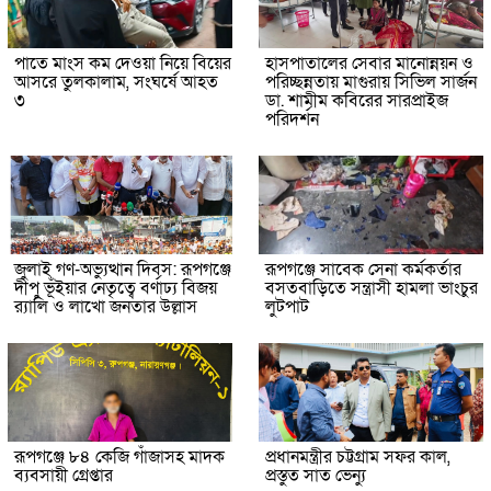
পাতে মাংস কম দেওয়া নিয়ে বিয়ের
হাসপাতালের সেবার মানোন্নয়ন ও
আসরে তুলকালাম, সংঘর্ষে আহত
পরিচ্ছন্নতায় মাগুরায় সিভিল সার্জন
৩
ডা. শামীম কবিরের সারপ্রাইজ
পরিদর্শন
জুলাই গণ-অভ্যুত্থান দিবস: রূপগঞ্জে
রূপগঞ্জে সাবেক সেনা কর্মকর্তার
দীপু ভূঁইয়ার নেতৃত্বে বর্ণাঢ্য বিজয়
বসতবাড়িতে সন্ত্রাসী হামলা ভাংচুর
র‌্যালি ও লাখো জনতার উল্লাস
লুটপাট
রূপগঞ্জে ৮৪ কেজি গাঁজাসহ মাদক
প্রধানমন্ত্রীর চট্টগ্রাম সফর কাল,
ব্যবসায়ী গ্রেপ্তার
প্রস্তুত সাত ভেন্যু