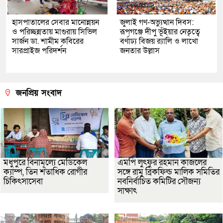
হাসপাতালের সেবার মানোন্নয়ন
জুলাই গণ-অভ্যুত্থান দিবস:
ও পরিচ্ছন্নতায় মাগুরায় সিভিল
রূপগঞ্জে দীপু ভূঁইয়ার নেতৃত্বে
সার্জন ডা. শামীম কবিরের
বর্ণাঢ্য বিজয় র‌্যালি ও লাখো
সারপ্রাইজ পরিদর্শন
জনতার উল্লাস
জনপ্রিয় সংবাদ
মধুপুরে বিনামূল্যে মেডিকেল
এমপি লুৎফুর রহমান কাজলের
ক্যাম্প, তিন শতাধিক রোগীর
সঙ্গে রামু ব্রিকফিল্ড মালিক সমিতির
চিকিৎসাসেবা
নবনির্বাচিত কমিটির সৌজন্য
সাক্ষাৎ