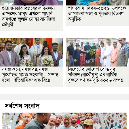
ছাত্র জনতার বিপ্লবের প্রতিফলন
‘গণতন্ত্র মা দিবস-২০২৬’ উপলক্ষে
এদেশের মানুষ এখনো পায়নি:
আলোচনা সভা ও পুরস্কার বিতরণ
রামগঞ্জে জুলাই যোদ্ধা সানজিদা
অনুষ্ঠিত
চৌধুরী
যমজ কনে, যমজ বর, যমজ
সিলেটে বাংলাদেশ বৌদ্ধ যুব
পুরোহিত, যমজ সহকারী – সম্পন্ন
পরিষদ (বাবৌযুপ) এর বার্ষিক
হলো ‘ঐতিহাসিক’ এক বিয়ে
বৃক্ষরোপণ কর্মসূচি ২০২৬ সম্পন্ন
সর্বশেষ সংবাদ