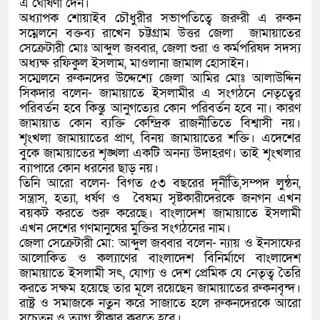
এ ঘোষণা দেন।
অধ্যাপক শোয়াইব চৌধুরীর সভাপতিত্বে জরুরী এ রুকন
সম্নেলনে বক্তব্য রাখেন চট্টগ্রাম উত্তর জেলা জামায়াতের
সেক্রেটারী মোঃ আব্দুল জব্বার, জেলা শুরা ও কর্মপরিষদ সদস্য
অধ্যক্ষ রফিকুল ইসলাম, মাওলানা জামাল হোসাইন।
সম্মেলনে রুকনদের উদ্দেশ্যে জেলা আমির মোঃ আলাউদ্দিন
সিকদার বলেন- জামায়াতে ইসলামীর এ সংগঠনে নেতৃত্বের
পরিবর্তন হবে কিন্তু আনুগত্যের কোন পরিবর্তন হবে না। কারণ
জামায়াত কোন ব্যক্তি কেন্দ্রিক রাজনীতিতে বিশ্বাসী নয়।
শৃংখলা জামায়াতের প্রাণ, বিনয় জামায়াতের শক্তি। এদেশের
বুকে জামায়াতের শৃঙ্খলা একটি অনন্য উদাহরণ। তাই শৃংখলার
ব্যাপারে কোন ধরনের ছাড় নয়।
তিনি আরো বলেন- বিগত ৫৩ বছরের দূর্নীতি,সম্পদ লুন্ঠন,
সন্ত্রাস, হত্যা, ধর্ষণ ও বৈষম্য সৃষ্টকারীদেরকে জনগন এখন
বয়কট করতে শুরু করেছে। বাংলাদেশ জামায়াতে ইসলামী
এখন দেশের গণমানুষের মুক্তির সংগঠনের নাম।
জেলা সেক্রেটারী মো: আব্দুল জব্বার বলেন- ন্যায় ও ইনসাফের
আলোকিত ও কল্যাণের বাংলাদেশ বিনির্মাণে বাংলাদেশ
জামায়াতে ইসলামী সৎ, যোগ্য ও দেশ প্রেমিক যে নেতৃত্ব তৈরি
করতে সক্ষম হয়েছে তার মূলে রয়েছেন জামায়াতের রুকনবৃন্দ।
রাষ্ট্র ও সমাজকে নতুন করে সাজাতে হলে রুকনদেরকে আরো
সচেতন ও ত্যাগ স্বীকার করতে হবে।