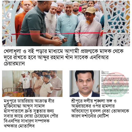
খেলাধুলা ও বই পড়ার মাধ্যমে আগামী প্রজন্মকে মাদক থেকে
দূরে রাখতে হবে আব্দুর রহমান খাঁন সাবেক এনবিআর
চেয়ারম্যান
মধুপুরে ডায়রিয়ায় আক্রান্ত বীর
শ্রীপুরে দলীয় শৃঙ্খলা ভঙ্গ ও
মুক্তিযোদ্ধা আব্দুস সামাদ
আহ্বায়কের ওপর হামলার
হাসপাতালে দ্রুত সুস্থতার জন্য
অভিযোগে যুবদল নেতা তোফানকে
সবার কাছে দোয়া চেয়েছেন পৌর
কারণ দর্শানোর নোটিশ
বিএনপির সাধারণ সম্পাদক
খন্দকার মোতালিব