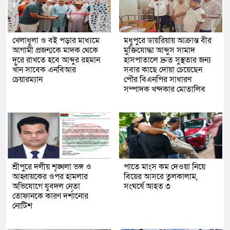
খেলাধুলা ও বই পড়ার মাধ্যমে
মধুপুরে ডায়রিয়ায় আক্রান্ত বীর
আগামী প্রজন্মকে মাদক থেকে
মুক্তিযোদ্ধা আব্দুস সামাদ
দূরে রাখতে হবে আব্দুর রহমান
হাসপাতালে দ্রুত সুস্থতার জন্য
খাঁন সাবেক এনবিআর
সবার কাছে দোয়া চেয়েছেন
চেয়ারম্যান
পৌর বিএনপির সাধারণ
সম্পাদক খন্দকার মোতালিব
শ্রীপুরে দলীয় শৃঙ্খলা ভঙ্গ ও
পাতে মাংস কম দেওয়া নিয়ে
আহ্বায়কের ওপর হামলার
বিয়ের আসরে তুলকালাম,
অভিযোগে যুবদল নেতা
সংঘর্ষে আহত ৩
তোফানকে কারণ দর্শানোর
নোটিশ