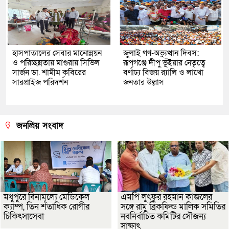
হাসপাতালের সেবার মানোন্নয়ন
জুলাই গণ-অভ্যুত্থান দিবস:
ও পরিচ্ছন্নতায় মাগুরায় সিভিল
রূপগঞ্জে দীপু ভূঁইয়ার নেতৃত্বে
সার্জন ডা. শামীম কবিরের
বর্ণাঢ্য বিজয় র‌্যালি ও লাখো
সারপ্রাইজ পরিদর্শন
জনতার উল্লাস
জনপ্রিয় সংবাদ
মধুপুরে বিনামূল্যে মেডিকেল
এমপি লুৎফুর রহমান কাজলের
ক্যাম্প, তিন শতাধিক রোগীর
সঙ্গে রামু ব্রিকফিল্ড মালিক সমিতির
চিকিৎসাসেবা
নবনির্বাচিত কমিটির সৌজন্য
সাক্ষাৎ