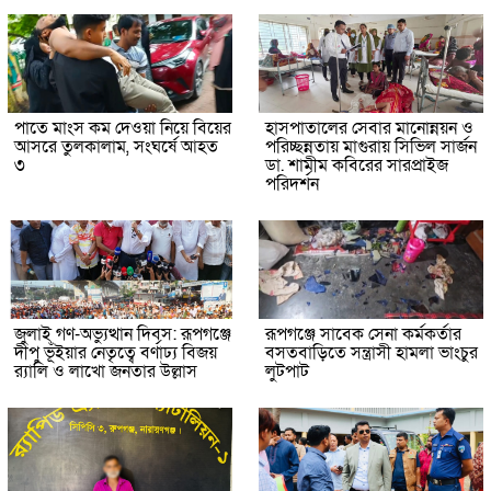
পাতে মাংস কম দেওয়া নিয়ে বিয়ের
হাসপাতালের সেবার মানোন্নয়ন ও
আসরে তুলকালাম, সংঘর্ষে আহত
পরিচ্ছন্নতায় মাগুরায় সিভিল সার্জন
৩
ডা. শামীম কবিরের সারপ্রাইজ
পরিদর্শন
জুলাই গণ-অভ্যুত্থান দিবস: রূপগঞ্জে
রূপগঞ্জে সাবেক সেনা কর্মকর্তার
দীপু ভূঁইয়ার নেতৃত্বে বর্ণাঢ্য বিজয়
বসতবাড়িতে সন্ত্রাসী হামলা ভাংচুর
র‌্যালি ও লাখো জনতার উল্লাস
লুটপাট