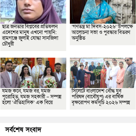
ছাত্র জনতার বিপ্লবের প্রতিফলন
‘গণতন্ত্র মা দিবস-২০২৬’ উপলক্ষে
এদেশের মানুষ এখনো পায়নি:
আলোচনা সভা ও পুরস্কার বিতরণ
রামগঞ্জে জুলাই যোদ্ধা সানজিদা
অনুষ্ঠিত
চৌধুরী
যমজ কনে, যমজ বর, যমজ
সিলেটে বাংলাদেশ বৌদ্ধ যুব
পুরোহিত, যমজ সহকারী – সম্পন্ন
পরিষদ (বাবৌযুপ) এর বার্ষিক
হলো ‘ঐতিহাসিক’ এক বিয়ে
বৃক্ষরোপণ কর্মসূচি ২০২৬ সম্পন্ন
সর্বশেষ সংবাদ