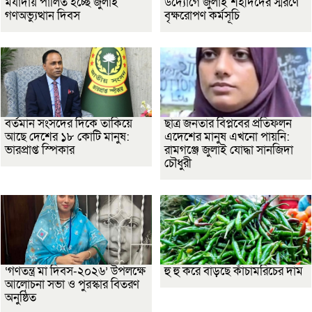
মর্যাদায় পালিত হচ্ছে জুলাই
উদ্যোগে জুলাই শহীদদের স্মরণে
গণঅভ্যুত্থান দিবস
বৃক্ষরোপণ কর্মসূচি
বর্তমান সংসদের দিকে তাকিয়ে
ছাত্র জনতার বিপ্লবের প্রতিফলন
আছে দেশের ১৮ কোটি মানুষ:
এদেশের মানুষ এখনো পায়নি:
ভারপ্রাপ্ত স্পিকার
রামগঞ্জে জুলাই যোদ্ধা সানজিদা
চৌধুরী
‘গণতন্ত্র মা দিবস-২০২৬’ উপলক্ষে
হু হু করে বাড়ছে কাঁচামরিচের দাম
আলোচনা সভা ও পুরস্কার বিতরণ
অনুষ্ঠিত