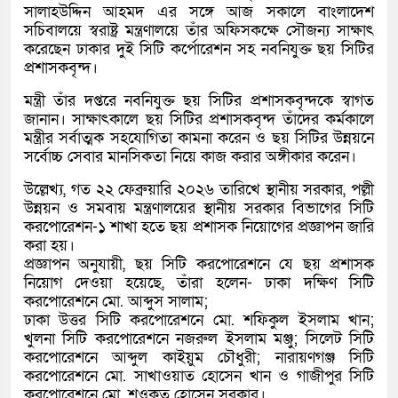
সালাহউদ্দিন আহমদ এর সঙ্গে আজ সকালে বাংলাদেশ
সচিবালয়ে স্বরাষ্ট্র মন্ত্রণালয়ে তাঁর অফিসকক্ষে সৌজন্য সাক্ষাৎ
করেছেন ঢাকার দুই সিটি কর্পোরেশন সহ নবনিযুক্ত ছয় সিটির
প্রশাসকবৃন্দ।
মন্ত্রী তাঁর দপ্তরে নবনিযুক্ত ছয় সিটির প্রশাসকবৃন্দকে স্বাগত
জানান। সাক্ষাৎকালে ছয় সিটির প্রশাসকবৃন্দ তাঁদের কর্মকালে
মন্ত্রীর সর্বাত্মক সহযোগিতা কামনা করেন ও ছয় সিটির উন্নয়নে
সর্বোচ্চ সেবার মানসিকতা নিয়ে কাজ করার অঙ্গীকার করেন।
উল্লেখ্য, গত ২২ ফেব্রুয়ারি ২০২৬ তারিখে স্থানীয় সরকার, পল্লী
উন্নয়ন ও সমবায় মন্ত্রণালয়ের স্থানীয় সরকার বিভাগের সিটি
করপোরেশন-১ শাখা হতে ছয় প্রশাসক নিয়োগের প্রজ্ঞাপন জারি
করা হয়।
প্রজ্ঞাপন অনুযায়ী, ছয় সিটি করপোরেশনে যে ছয় প্রশাসক
নিয়োগ দেওয়া হয়েছে, তাঁরা হলেন- ঢাকা দক্ষিণ সিটি
করপোরেশনে মো. আব্দুস সালাম;
ঢাকা উত্তর সিটি করপোরেশনে মো. শফিকুল ইসলাম খান;
খুলনা সিটি করপোরেশনে নজরুল ইসলাম মঞ্জু; সিলেট সিটি
করপোরেশনে আব্দুল কাইয়ুম চৌধুরী; নারায়ণগঞ্জ সিটি
করপোরেশনে মো. সাখাওয়াত হোসেন খান ও গাজীপুর সিটি
করপোরেশনে মো. শওকত হোসেন সরকার।