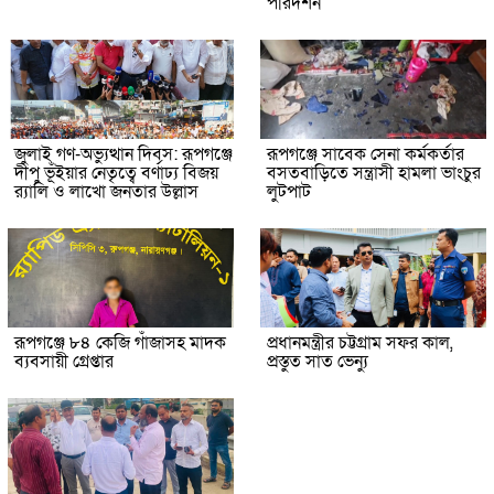
পরিদর্শন
জুলাই গণ-অভ্যুত্থান দিবস: রূপগঞ্জে
রূপগঞ্জে সাবেক সেনা কর্মকর্তার
দীপু ভূঁইয়ার নেতৃত্বে বর্ণাঢ্য বিজয়
বসতবাড়িতে সন্ত্রাসী হামলা ভাংচুর
র‌্যালি ও লাখো জনতার উল্লাস
লুটপাট
রূপগঞ্জে ৮৪ কেজি গাঁজাসহ মাদক
প্রধানমন্ত্রীর চট্টগ্রাম সফর কাল,
ব্যবসায়ী গ্রেপ্তার
প্রস্তুত সাত ভেন্যু