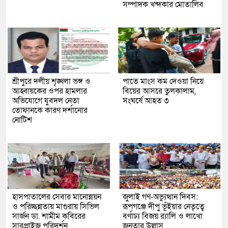
সম্পাদক খন্দকার মোতালিব
শ্রীপুরে দলীয় শৃঙ্খলা ভঙ্গ ও
পাতে মাংস কম দেওয়া নিয়ে
আহ্বায়কের ওপর হামলার
বিয়ের আসরে তুলকালাম,
অভিযোগে যুবদল নেতা
সংঘর্ষে আহত ৩
তোফানকে কারণ দর্শানোর
নোটিশ
হাসপাতালের সেবার মানোন্নয়ন
জুলাই গণ-অভ্যুত্থান দিবস:
ও পরিচ্ছন্নতায় মাগুরায় সিভিল
রূপগঞ্জে দীপু ভূঁইয়ার নেতৃত্বে
সার্জন ডা. শামীম কবিরের
বর্ণাঢ্য বিজয় র‌্যালি ও লাখো
সারপ্রাইজ পরিদর্শন
জনতার উল্লাস