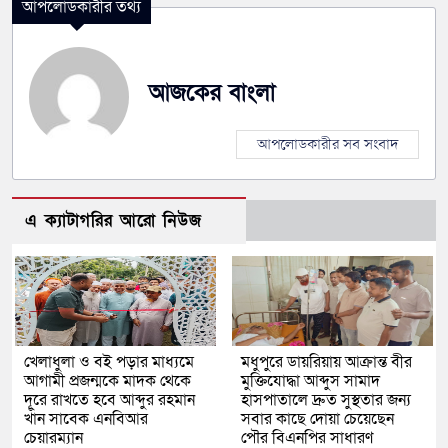
আপলোডকারীর তথ্য
আজকের বাংলা
আপলোডকারীর সব সংবাদ
এ ক্যাটাগরির আরো নিউজ
খেলাধুলা ও বই পড়ার মাধ্যমে
মধুপুরে ডায়রিয়ায় আক্রান্ত বীর
আগামী প্রজন্মকে মাদক থেকে
মুক্তিযোদ্ধা আব্দুস সামাদ
দূরে রাখতে হবে আব্দুর রহমান
হাসপাতালে দ্রুত সুস্থতার জন্য
খাঁন সাবেক এনবিআর
সবার কাছে দোয়া চেয়েছেন
চেয়ারম্যান
পৌর বিএনপির সাধারণ