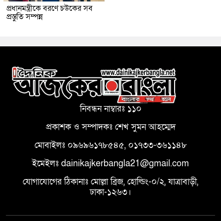
প্রধানমন্ত্রীকে বরণে চউকের সব
প্রস্তুতি সম্পন্ন
নিবন্ধন নাম্বারঃ ১১০
প্রকাশক ও সম্পাদকঃ শেখ সুমন আহম্মেদ
মোবাইলঃ ০৯৬৯৬১৭৮৫৪৫, ০১৭৩৩-৩৬১১৪৮
ইমেইলঃ dainikajkerbangla21@gmail.com
যোগাযোগের ঠিকানাঃ মোল্লা ব্রিজ, হোল্ডিং-০/২, যাত্রাবাড়ী,
ঢাকা-১২৬৩।