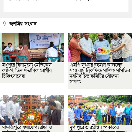
জনপ্রিয় সংবাদ
মধুপুরে বিনামূল্যে মেডিকেল
এমপি লুৎফুর রহমান কাজলের
ক্যাম্প, তিন শতাধিক রোগীর
সঙ্গে রামু ব্রিকফিল্ড মালিক সমিতির
চিকিৎসাসেবা
নবনির্বাচিত কমিটির সৌজন্য
সাক্ষাৎ
মাদারীপুরে যথাযোগ্য শ্রদ্ধা ও
দুর্গাপুরে ভারপ্রাপ্ত স্পিকারের