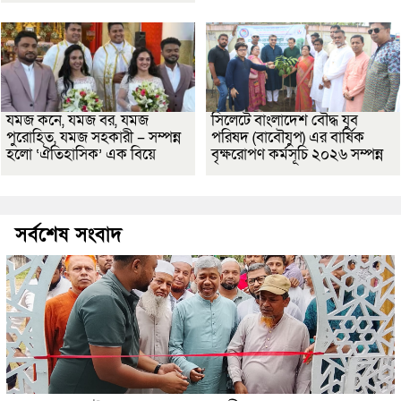
যমজ কনে, যমজ বর, যমজ
সিলেটে বাংলাদেশ বৌদ্ধ যুব
পুরোহিত, যমজ সহকারী – সম্পন্ন
পরিষদ (বাবৌযুপ) এর বার্ষিক
হলো ‘ঐতিহাসিক’ এক বিয়ে
বৃক্ষরোপণ কর্মসূচি ২০২৬ সম্পন্ন
সর্বশেষ সংবাদ