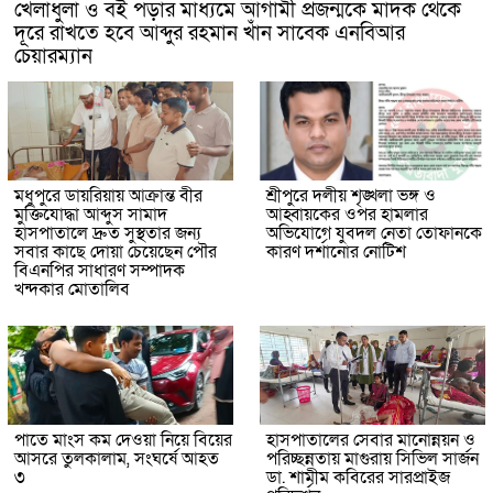
খেলাধুলা ও বই পড়ার মাধ্যমে আগামী প্রজন্মকে মাদক থেকে
দূরে রাখতে হবে আব্দুর রহমান খাঁন সাবেক এনবিআর
চেয়ারম্যান
মধুপুরে ডায়রিয়ায় আক্রান্ত বীর
শ্রীপুরে দলীয় শৃঙ্খলা ভঙ্গ ও
মুক্তিযোদ্ধা আব্দুস সামাদ
আহ্বায়কের ওপর হামলার
হাসপাতালে দ্রুত সুস্থতার জন্য
অভিযোগে যুবদল নেতা তোফানকে
সবার কাছে দোয়া চেয়েছেন পৌর
কারণ দর্শানোর নোটিশ
বিএনপির সাধারণ সম্পাদক
খন্দকার মোতালিব
পাতে মাংস কম দেওয়া নিয়ে বিয়ের
হাসপাতালের সেবার মানোন্নয়ন ও
আসরে তুলকালাম, সংঘর্ষে আহত
পরিচ্ছন্নতায় মাগুরায় সিভিল সার্জন
৩
ডা. শামীম কবিরের সারপ্রাইজ