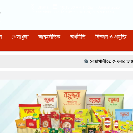
Dhaka
10:13:32 AM
, Friday, 7 August 2026
নিবন্ধন নাম্বারঃ ১১০, সিরিয়াল নাম্বারঃ ১৫৪, কোড নাম্বারঃ ৯২
ন
খেলাধুলা
আন্তর্জাতিক
অর্থনীতি
বিজ্ঞান ও প্রযুক্তি
নোয়াখালীতে মেঘনার ভাঙনরোধে জিও ব্যাগ প্র