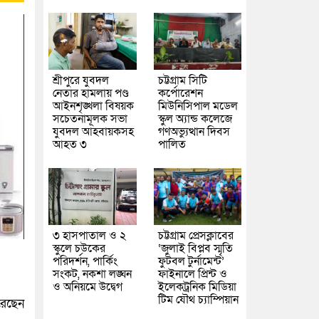
শ্রীপুরে যুবদল
চট্টগ্রাম সিটি
নেতার হামলায় পণ্ড
কর্পোরেশন
আইনশৃঙ্খলা বিষয়ক
মিউনিসিপাল মডেল
সচেতনামূলক সভা
স্কুল অ্যান্ড কলেজে
যুবদল আহবায়কসহ
গণঅভ্যুত্থান দিবস
আহত ৩
পালিত
৩ হাসপাতাল ও ২
চট্টগ্রাম প্রেসক্লাবের
স্কুলে চউকের
‘জুলাই বিপ্লব স্মৃতি
পরিদর্শন, পার্কিং
ফুটবল টুর্নামেন্ট’
সংকট, নকশা লঙ্ঘন
ফাইনালে প্রিন্ট ও
ও অনিয়মে উদ্বেগ
ইলেকট্রনিক মিডিয়া
টিম যৌথ চ্যাম্পিয়ান
রেছেন