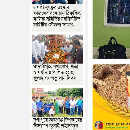
এমপি লুৎফুর রহমান
কাজলের সঙ্গে রামু ব্রিকফিল্ড
মালিক সমিতির নবনির্বাচিত
কমিটির সৌজন্য সাক্ষাৎ
মাদারীপুরে যথাযোগ্য শ্রদ্ধা
ও মর্যাদায় পালিত হচ্ছে
জুলাই গণঅভ্যুত্থান দিবস
দুর্গাপুরে ভারপ্রাপ্ত স্পিকারের
উদ্যোগে জুলাই শহীদদের