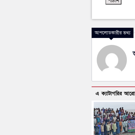
আপলোডকারীর তথ্য
এ ক্যাটাগরির আর