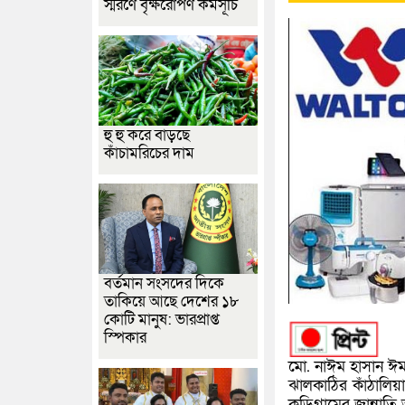
স্মরণে বৃক্ষরোপণ কর্মসূচি
হু হু করে বাড়ছে
কাঁচামরিচের দাম
বর্তমান সংসদের দিকে
তাকিয়ে আছে দেশের ১৮
কোটি মানুষ: ভারপ্রাপ্ত
স্পিকার
‎মো. নাঈম হাসান ঈম
ঝালকাঠির কাঁঠালিয়া
কুড়িগ্রামের জান্না