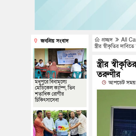
প্রচ্ছদ
All Ca
জনপ্রিয় সংবাদ
স্ত্রীর স্বীকৃতির দাব
স্ত্রীর স্বী
তরুণীর
মধুপুরে বিনামূল্যে
আপডেট সময় :
মেডিকেল ক্যাম্প, তিন
শতাধিক রোগীর
চিকিৎসাসেবা