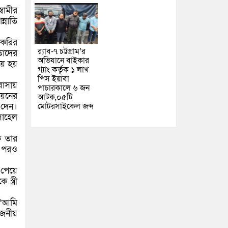
বামীর
্নাতি
াকরির
র‌্যাব-৭ চট্টগ্রাম’র
তাদের
অভিযানে বাইকার
য়ে হয়
গ্যাং কর্তৃক ১ লাখ
পিস ইয়াবা
বাসায়
পাচারকালে ৬ জন
িয়নের
আটক,০৫টি
 দেন।
মোটরসাইকেল জব্দ
সোহেল
ে তার
র পরও
 পেয়ে
্ত্রী
 “আমি
োজনীয়