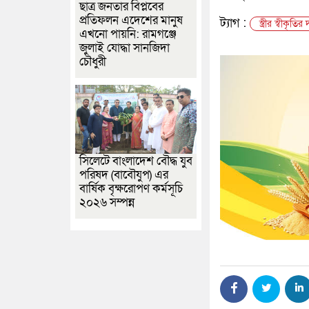
ছাত্র জনতার বিপ্লবের
প্রতিফলন এদেশের মানুষ
ট্যাগ :
স্ত্রীর স্বীকৃ
এখনো পায়নি: রামগঞ্জে
জুলাই যোদ্ধা সানজিদা
চৌধুরী
সিলেটে বাংলাদেশ বৌদ্ধ যুব
পরিষদ (বাবৌযুপ) এর
বার্ষিক বৃক্ষরোপণ কর্মসূচি
২০২৬ সম্পন্ন