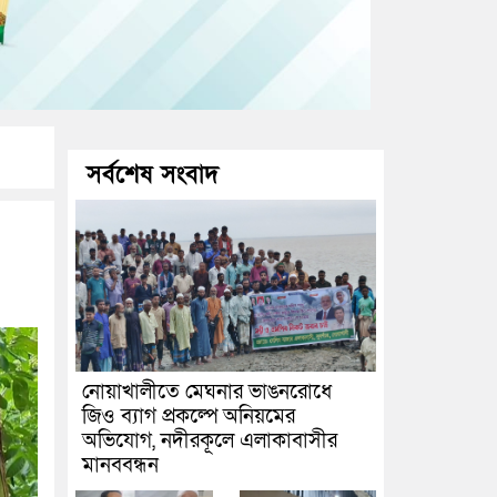
সর্বশেষ সংবাদ
নোয়াখালীতে মেঘনার ভাঙনরোধে
জিও ব্যাগ প্রকল্পে অনিয়মের
অভিযোগ, নদীরকূলে এলাকাবাসীর
মানববন্ধন