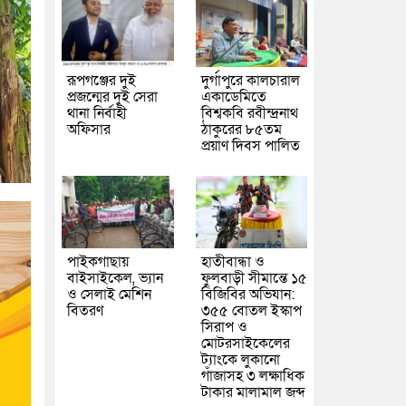
রূপগঞ্জের দুই
দুর্গাপুরে কালচারাল
প্রজন্মের দুই সেরা
একাডেমিতে
থানা নির্বাহী
বিশ্বকবি রবীন্দ্রনাথ
অফিসার
ঠাকুরের ৮৫তম
প্রয়াণ দিবস পালিত
পাইকগাছায়
হাতীবান্ধা ও
বাইসাইকেল, ভ্যান
ফুলবাড়ী সীমান্তে ১৫
ও সেলাই মেশিন
বিজিবির অভিযান:
বিতরণ
৩৫৫ বোতল ইস্কাপ
সিরাপ ও
মোটরসাইকেলের
ট্যাংকে লুকানো
গাঁজাসহ ৩ লক্ষাধিক
টাকার মালামাল জব্দ