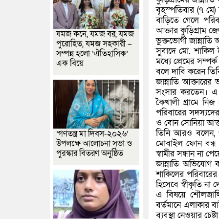
বৃহস্পতিবার (৭ মে
বাড়িতে গেলে পরিব
আক্তার কুড়িগ্রাম 
যমজ কনে, যমজ বর, যমজ
ভুক্তভোগী জান্নাতি
পুরোহিত, যমজ সহকারী –
সুবাদে মো. শাকিল
সম্পন্ন হলো ‘ঐতিহাসিক’
মধ্যে প্রেমের সম্প
এক বিয়ে
বলে দাবি করেন তিন
জান্নাতি আক্তারের
সংসার করতেন। এ 
কৈখালী গ্রামে নি
পরিবারের সদস্যদের
ও বোন সোনিয়া আক্
তিনি আরও বলেন, 
‘গণতন্ত্র মা দিবস-২০২৬’
মোবাইল ফোন বন্ধ
উপলক্ষে আলোচনা সভা ও
পুরস্কার বিতরণ অনুষ্ঠিত
স্বামীর সন্ধান না 
জান্নাতি অভিযোগ
শাকিলের পরিবারের 
হিসেবে স্বীকৃতি না
এ বিষয়ে শৌলজালি
বর্তমানে এলাকার ব
ব্যবস্থা নেওয়ার চেষ্