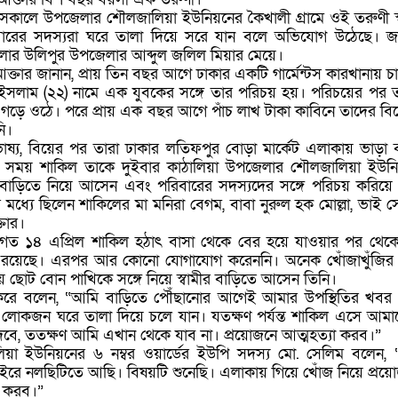
) সকালে উপজেলার শৌলজালিয়া ইউনিয়নের কৈখালী গ্রামে ওই তরুণী স্
ারের সদস্যরা ঘরে তালা দিয়ে সরে যান বলে অভিযোগ উঠেছে। জান
জেলার উলিপুর উপজেলার আব্দুল জলিল মিয়ার মেয়ে।
 আক্তার জানান, প্রায় তিন বছর আগে ঢাকার একটি গার্মেন্টস কারখানায় চ
 ইসলাম (২২) নামে এক যুবকের সঙ্গে তার পরিচয় হয়। পরিচয়ের পর 
র্ক গড়ে ওঠে। পরে প্রায় এক বছর আগে পাঁচ লাখ টাকা কাবিনে তাদের বি
ি।
 ভাষ্য, বিয়ের পর তারা ঢাকার লতিফপুর বোড়া মার্কেট এলাকায় ভাড়া 
সময় শাকিল তাকে দুইবার কাঠালিয়া উপজেলার শৌলজালিয়া ইউন
জ বাড়িতে নিয়ে আসেন এবং পরিবারের সদস্যদের সঙ্গে পরিচয় করিয়ে
 মধ্যে ছিলেন শাকিলের মা মনিরা বেগম, বাবা নুরুল হক মোল্লা, ভাই 
তার।
গত ১৪ এপ্রিল শাকিল হঠাৎ বাসা থেকে বের হয়ে যাওয়ার পর থেক
 রয়েছে। এরপর আর কোনো যোগাযোগ করেননি। অনেক খোঁজাখুঁজি
পেয়ে ছোট বোন পাখিকে সঙ্গে নিয়ে স্বামীর বাড়িতে আসেন তিনি।
 করে বলেন, “আমি বাড়িতে পৌঁছানোর আগেই আমার উপস্থিতির খবর
লোকজন ঘরে তালা দিয়ে চলে যান। যতক্ষণ পর্যন্ত শাকিল এসে আমাকে স
 দেবে, ততক্ষণ আমি এখান থেকে যাব না। প্রয়োজনে আত্মহত্যা করব।”
য়া ইউনিয়নের ৬ নম্বর ওয়ার্ডের ইউপি সদস্য মো. সেলিম বলেন,
াইরে নলছিটিতে আছি। বিষয়টি শুনেছি। এলাকায় গিয়ে খোঁজ নিয়ে প্রয়
টা করব।”