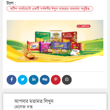
ট্যাগ :
স্কটিশ পার্লামেন্ট‌ে একটি সর্বদলীয় ঈদুল আজহার অভ্যর্থনা অনু‌ষ্ঠিত
আপনার মতামত লিখুন
মেসেজ বক্স