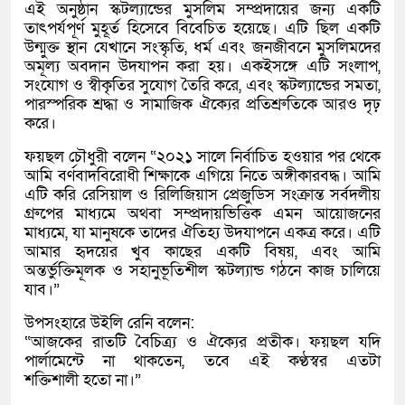
এই অনুষ্ঠান স্কটল্যান্ডের মুসলিম সম্প্রদায়ের জন্য একটি
তাৎপর্যপূর্ণ মুহূর্ত হিসেবে বিবেচিত হয়েছে। এটি ছিল একটি
উন্মুক্ত স্থান যেখানে সংস্কৃতি, ধর্ম এবং জনজীবনে মুসলিমদের
অমূল্য অবদান উদযাপন করা হয়। একইসঙ্গে এটি সংলাপ,
সংযোগ ও স্বীকৃতির সুযোগ তৈরি করে, এবং স্কটল্যান্ডের সমতা,
পারস্পরিক শ্রদ্ধা ও সামাজিক ঐক্যের প্রতিশ্রুতিকে আরও দৃঢ়
করে।
ফয়ছল চৌধুরী বলেন “২০২১ সালে নির্বাচিত হওয়ার পর থেকে
আমি বর্ণবাদবিরোধী শিক্ষাকে এগিয়ে নিতে অঙ্গীকারবদ্ধ। আমি
এটি করি রেসিয়াল ও রিলিজিয়াস প্রেজুডিস সংক্রান্ত সর্বদলীয়
গ্রুপের মাধ্যমে অথবা সম্প্রদায়ভিত্তিক এমন আয়োজনের
মাধ্যমে, যা মানুষকে তাদের ঐতিহ্য উদযাপনে একত্র করে। এটি
আমার হৃদয়ের খুব কাছের একটি বিষয়, এবং আমি
অন্তর্ভুক্তিমূলক ও সহানুভূতিশীল স্কটল্যান্ড গঠনে কাজ চালিয়ে
যাব।”
উপসংহারে উইলি রেনি বলেন:
“আজকের রাতটি বৈচিত্র্য ও ঐক্যের প্রতীক। ফয়ছল যদি
পার্লামেন্টে না থাকতেন, তবে এই কণ্ঠস্বর এতটা
শক্তিশালী হতো না।”