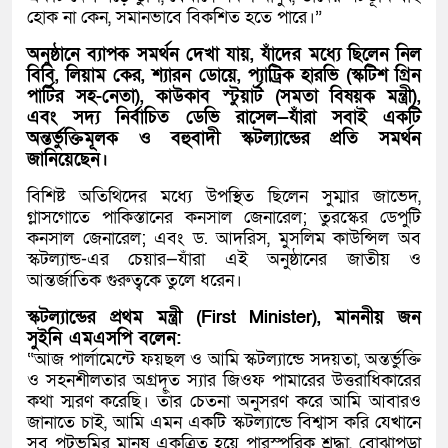
হোক না কেন, সমানভাবে বিকশিত হতে পারে।”
অনুষ্ঠানে ব্যাপক সমর্থন দেখা যায়, যাঁদের মধ্যে ছিলেন নিল
বিবি, লিয়াম কের, শ্যারন ডোয়ে, প্যাট্রিক হারভি (স্কটিশ গ্রিন
পার্টির সহ-নেতা), কাউকাব স্টুয়ার্ট (সমতা বিষয়ক মন্ত্রী),
এবং সদ্য নির্বাচিত ডেভি রাসেল—যাঁরা সবাই একটি
অন্তর্ভুক্তিমূলক ও বহুবাদী স্কটল্যান্ডের প্রতি সমর্থন
জানিয়েছেন।
বিশিষ্ট অতিথিদের মধ্যে উপস্থিত ছিলেন সুম্মার জাভেদ,
গ্লাসগোতে পাকিস্তানের কনসাল জেনারেল; তুরস্কের ডেপুটি
কনসাল জেনারেল; এবং ড. আদরিস, মুসলিম কাউন্সিল অব
স্কটল্যান্ড-এর চেয়ার—যাঁরা এই অনুষ্ঠানের জাতীয় ও
আন্তর্জাতিক গুরুত্বকে তুলে ধরেন।
স্কটল্যান্ডের প্রথম মন্ত্রী (First Minister), মাননীয় জন
সুইনি এমএসপি বলেন:
“আজ পার্লামেন্টে ফয়ছল ও আমি স্কটল্যান্ডে সদয়তা, অন্তর্ভুক্তি
ও সহনশীলতার অগ্রদূত স্যার জিওফ পামারের উত্তরাধিকারের
কথা স্মরণ করেছি। তাঁর চেতনা অনুসরণ করে আমি আবারও
জানাতে চাই, আমি এমন একটি স্কটল্যান্ডে বিশ্বাস করি যেখানে
সব পটভূমির মানুষ একত্রিত হয়ে পারস্পরিক শ্রদ্ধা, বোঝাপড়া