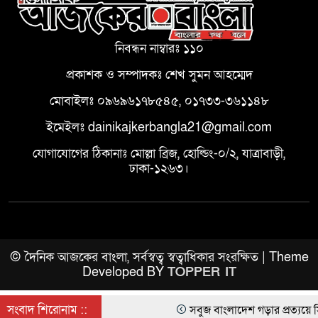
নিবন্ধন নাম্বারঃ ১১০
প্রকাশক ও সম্পাদকঃ শেখ সুমন আহম্মেদ
মোবাইলঃ ০৯৬৯৬১৭৮৫৪৫, ০১৭৩৩-৩৬১১৪৮
ইমেইলঃ dainikajkerbangla21@gmail.com
যোগাযোগের ঠিকানাঃ মোল্লা ব্রিজ, হোল্ডিং-০/২, যাত্রাবাড়ী,
ঢাকা-১২৬৩।
© দৈনিক আজকের বাংলা, সর্বস্বত্ব স্বত্বাধিকার সংরক্ষিত | Theme
Developed BY
TOPPER IT
সংবাদ শিরোনাম ::
সবুজ বাংলাদেশ গড়ার প্রত্যয়ে সিলেটে বা