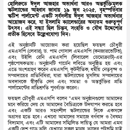
হোলিরুডে ঈদুল আজহার অভ্যর্থনা আরও অন্তর্ভুক্তিমূলক
স্কটল্যান্ডের আহ্বান জানায় ১৯ জুন ২০২৫, বৃহস্পতিবার
স্কটিশ পার্লামেন্ট একটি সর্বদলীয় ঈদুল আজহার অভ্যর্থনার
আয়োজন করে, যা ইসলামি ক্যালেন্ডারের অন্যতম গুরুত্বপূর্ণ
উৎসব। এই সন্ধ্যা ছিল চিন্তন, সংহতি ও যৌথ উদ্দেশ্যের
প্রতীক হি‌সে‌বে উল্লেখ‌যোগ‌্য দিন।
এই অনুষ্ঠানটি আয়োজন করা হয়েছিল ফয়ছল চৌধুরী
এমএসপি (লেবার), ড. পাম গোসাল এমএসপি (কনজারভেটিভ),
এবং উইলি রেনি এমএসপি (লিবারেল ডেমোক্র্যাট)-এর
পৃষ্ঠপোষকতায়। অনুষ্ঠানটি গার্ডেন লবিতে অনুষ্ঠিত হয় এবং
এতে অংশগ্রহণ করেন এমএসপি, কূটনীতিক, ধর্মীয় নেতৃবৃন্দ ও
সম্প্রদায়ের প্রতিনিধিরা, যারা স্কটল্যান্ডের মুসলিম সম্প্রদায়ের
অবদানকে স্বীকৃতি দেন এবং সমতা ও অন্তর্ভুক্তির প্রতি
পার্লামেন্টের প্রতিশ্রুতি পুনর্ব্যক্ত করেন।
ফয়ছল চৌধুরী এমএসপি বলেন “এমন অনুষ্ঠানগুলো আমাদের
মনে করিয়ে দেয় যে আমাদের বৈচিত্র্যকে উদযাপন করতে হবে
এবং একটি আরও সহনশীল স্কটল্যান্ডের দিকে একসঙ্গে
অগ্রসর হতে হবে। এখনো আমাদের সমাজে বর্ণবাদ ও বৈষম্য
বিদ্যমান, এবং এটি আমাদের সম্মিলিত দায়িত্ব যে আমরা এমন
একটি দেশ গড়ে তুলি, যেখানে সকল মানুষ, তাদের পটভূমি যাই