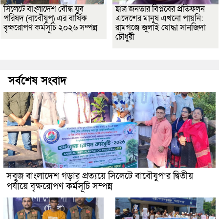
সিলেটে বাংলাদেশ বৌদ্ধ যুব
ছাত্র জনতার বিপ্লবের প্রতিফলন
পরিষদ (বাবৌযুপ) এর বার্ষিক
এদেশের মানুষ এখনো পায়নি:
বৃক্ষরোপণ কর্মসূচি ২০২৬ সম্পন্ন
রামগঞ্জে জুলাই যোদ্ধা সানজিদা
চৌধুরী
সর্বশেষ সংবাদ
সবুজ বাংলাদেশ গড়ার প্রত্যয়ে সিলেটে বাবৌযুপ’র দ্বিতীয়
পর্যায়ে বৃক্ষরোপণ কর্মসূচি সম্পন্ন