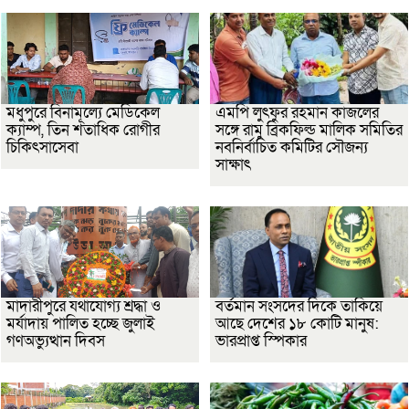
মধুপুরে বিনামূল্যে মেডিকেল
এমপি লুৎফুর রহমান কাজলের
ক্যাম্প, তিন শতাধিক রোগীর
সঙ্গে রামু ব্রিকফিল্ড মালিক সমিতির
চিকিৎসাসেবা
নবনির্বাচিত কমিটির সৌজন্য
সাক্ষাৎ
মাদারীপুরে যথাযোগ্য শ্রদ্ধা ও
বর্তমান সংসদের দিকে তাকিয়ে
মর্যাদায় পালিত হচ্ছে জুলাই
আছে দেশের ১৮ কোটি মানুষ:
গণঅভ্যুত্থান দিবস
ভারপ্রাপ্ত স্পিকার