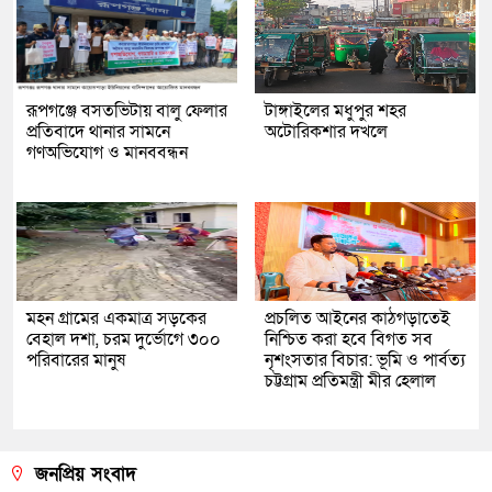
রূপগঞ্জে বসতভিটায় বালু ফেলার
টাঙ্গাইলের মধুপুর শহর
প্রতিবাদে থানার সামনে
অটোরিকশার দখলে
গণঅভিযোগ ও মানববন্ধন
মহন গ্রামের একমাত্র সড়কের
প্রচলিত আইনের কাঠগড়াতেই
বেহাল দশা, চরম দুর্ভোগে ৩০০
নিশ্চিত করা হবে বিগত সব
পরিবারের মানুষ
নৃশংসতার বিচার: ভূমি ও পার্বত্য
চট্টগ্রাম প্রতিমন্ত্রী মীর হেলাল
জনপ্রিয় সংবাদ