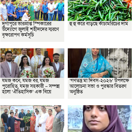
দুর্গাপুরে ভারপ্রাপ্ত স্পিকারের
হু হু করে বাড়ছে কাঁচামরিচের দাম
উদ্যোগে জুলাই শহীদদের স্মরণে
বৃক্ষরোপণ কর্মসূচি
যমজ কনে, যমজ বর, যমজ
‘গণতন্ত্র মা দিবস-২০২৬’ উপলক্ষে
পুরোহিত, যমজ সহকারী – সম্পন্ন
আলোচনা সভা ও পুরস্কার বিতরণ
হলো ‘ঐতিহাসিক’ এক বিয়ে
অনুষ্ঠিত