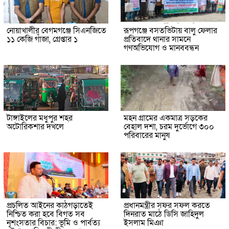
নোয়াখালীর বেগমগঞ্জে সিএনজিতে
রূপগঞ্জে বসতভিটায় বালু ফেলার
১১ কেজি গাঁজা, গ্রেপ্তার ১
প্রতিবাদে থানার সামনে
গণঅভিযোগ ও মানববন্ধন
টাঙ্গাইলের মধুপুর শহর
মহন গ্রামের একমাত্র সড়কের
অটোরিকশার দখলে
বেহাল দশা, চরম দুর্ভোগে ৩০০
পরিবারের মানুষ
প্রচলিত আইনের কাঠগড়াতেই
প্রধানমন্ত্রীর সফর সফল করতে
নিশ্চিত করা হবে বিগত সব
দিনরাত মাঠে ডিসি জাহিদুল
নৃশংসতার বিচার: ভূমি ও পার্বত্য
ইসলাম মিঞা