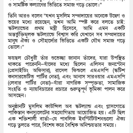
ও সামষ্টিক কল্যাণের ভিত্তিতে সমাজ গড়ে তোলে।”
তিনি আরও বলেন “যখন মুসলিম সম্প্রদায়ের অনেকে উদ্বেগ ও
ভয়ের মধ্যে রয়েছেন, তখন আমি স্পষ্ট করে বলতে চাই:
স্কটল্যান্ডের প্রথম মন্ত্রী হিসেবে, আমি এমন একটি
অন্তর্ভুক্তিমূলক স্কটল্যান্ডে বিশ্বাস করি যেখানে সব সম্প্রদায়ের
মানুষ ঐক্য ও সৌহার্দ্যের ভিত্তিতে একটি যৌথ সমাজ গড়ে
তোলে।”
ফয়ছল চৌধুরী তাঁর শুভেচ্ছা জানান তাঁদের, যারা উপস্থিত
থাকতে পারেননি—যাঁদের মধ্যে ছিলেন এলিসন জনস্টোন
(প্রেসাইডিং অফিসার), রাসেল ফিন্ডলে এমএসপি (স্কটিশ
কনসারভেটিভ পার্টির নেতা), এবং আনাস সারওয়ার এমএসপি
(লেবার পার্টির নেতা)—যাঁরা নাগরিক সম্পৃক্ততা, সামাজিক
সংহতি ও ন্যায়বিচারের প্রচারে গুরুত্বপূর্ণ ভূমিকা পালন করে
আসছেন।
অনুষ্ঠানটি মুসলিম কাউন্সিল অব স্কটল্যান্ড এবং গ্লাসগোতে
পাকিস্তান কনস্যুলেটের সহযোগিতায় আয়োজিত হয়। এটি ছিল
এক শক্তিশালী বার্তা—যে পাবলিক ইনস্টিটিউশনগুলো ঐক্য
গড়ে তুলতে পারে, বিশেষ করে বৈশ্বিক অনিশ্চয়তার সময়ে।