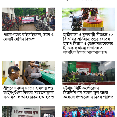
পাইকগাছায় বাইসাইকেল, ভ্যান ও
হাতীবান্ধা ও ফুলবাড়ী সীমান্তে ১৫
সেলাই মেশিন বিতরণ
বিজিবির অভিযান: ৩৫৫ বোতল
ইস্কাপ সিরাপ ও মোটরসাইকেলের
ট্যাংকে লুকানো গাঁজাসহ ৩
লক্ষাধিক টাকার মালামাল জব্দ
শ্রীপুরে যুবদল নেতার হামলায় পণ্ড
চট্টগ্রাম সিটি কর্পোরেশন
আইনশৃঙ্খলা বিষয়ক সচেতনামূলক
মিউনিসিপাল মডেল স্কুল অ্যান্ড
সভা যুবদল আহবায়কসহ আহত ৩
কলেজে গণঅভ্যুত্থান দিবস পালিত