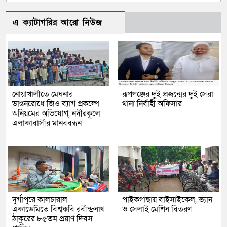
এ ক্যাটাগরির আরো নিউজ
নোয়াখালীতে মেঘনার
রূপগঞ্জের দুই প্রজন্মের দুই সেরা
ভাঙনরোধে জিও ব্যাগ প্রকল্পে
থানা নির্বাহী অফিসার
অনিয়মের অভিযোগ, নদীরকূলে
এলাকাবাসীর মানববন্ধন
দুর্গাপুরে কালচারাল
পাইকগাছায় বাইসাইকেল, ভ্যান
একাডেমিতে বিশ্বকবি রবীন্দ্রনাথ
ও সেলাই মেশিন বিতরণ
ঠাকুরের ৮৫তম প্রয়াণ দিবস