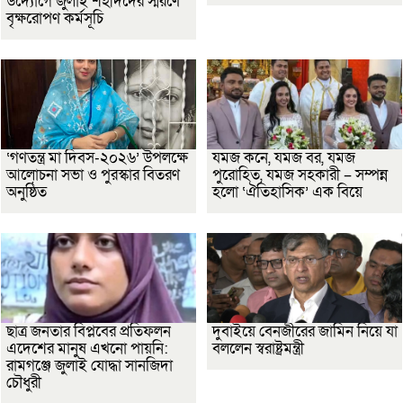
উদ্যোগে জুলাই শহীদদের স্মরণে
বৃক্ষরোপণ কর্মসূচি
‘গণতন্ত্র মা দিবস-২০২৬’ উপলক্ষে
যমজ কনে, যমজ বর, যমজ
আলোচনা সভা ও পুরস্কার বিতরণ
পুরোহিত, যমজ সহকারী – সম্পন্ন
অনুষ্ঠিত
হলো ‘ঐতিহাসিক’ এক বিয়ে
ছাত্র জনতার বিপ্লবের প্রতিফলন
দুবাইয়ে বেনজীরের জামিন নিয়ে যা
এদেশের মানুষ এখনো পায়নি:
বললেন স্বরাষ্ট্রমন্ত্রী
রামগঞ্জে জুলাই যোদ্ধা সানজিদা
চৌধুরী