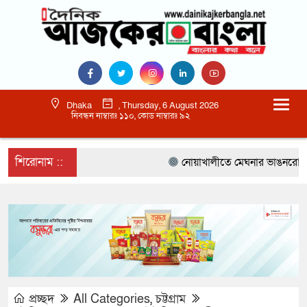
Dhaka
, Thursday, 6 August 2026
নিবন্ধন নাম্বারঃ ১১০, কোড নাম্বারঃ ৯২
শিরোনাম ::
নোয়াখালীতে মেঘনার ভাঙনরোধে জিও ব
প্রচ্ছদ
All Categories
,
চট্টগ্রাম