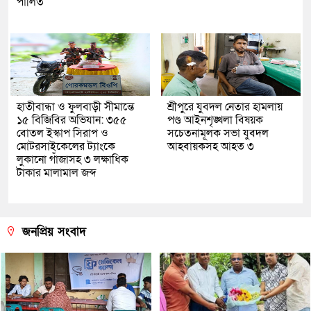
পালিত
হাতীবান্ধা ও ফুলবাড়ী সীমান্তে
শ্রীপুরে যুবদল নেতার হামলায়
১৫ বিজিবির অভিযান: ৩৫৫
পণ্ড আইনশৃঙ্খলা বিষয়ক
বোতল ইস্কাপ সিরাপ ও
সচেতনামূলক সভা যুবদল
মোটরসাইকেলের ট্যাংকে
আহবায়কসহ আহত ৩
লুকানো গাঁজাসহ ৩ লক্ষাধিক
টাকার মালামাল জব্দ
জনপ্রিয় সংবাদ