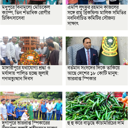
মধুপুরে বিনামূল্যে মেডিকেল
এমপি লুৎফুর রহমান কাজলের
ক্যাম্প, তিন শতাধিক রোগীর
সঙ্গে রামু ব্রিকফিল্ড মালিক সমিতির
চিকিৎসাসেবা
নবনির্বাচিত কমিটির সৌজন্য
সাক্ষাৎ
মাদারীপুরে যথাযোগ্য শ্রদ্ধা ও
বর্তমান সংসদের দিকে তাকিয়ে
মর্যাদায় পালিত হচ্ছে জুলাই
আছে দেশের ১৮ কোটি মানুষ:
গণঅভ্যুত্থান দিবস
ভারপ্রাপ্ত স্পিকার
দুর্গাপুরে ভারপ্রাপ্ত স্পিকারের
হু হু করে বাড়ছে কাঁচামরিচের দাম