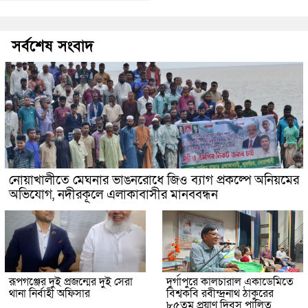
সর্বশেষ সংবাদ
নোয়াখালীতে মেঘনার ভাঙনরোধে জিও ব্যাগ প্রকল্পে অনিয়মের
অভিযোগ, নদীরকূলে এলাকাবাসীর মানববন্ধন
রূপগঞ্জের দুই প্রজন্মের দুই সেরা
দুর্গাপুরে কালচারাল একাডেমিতে
থানা নির্বাহী অফিসার
বিশ্বকবি রবীন্দ্রনাথ ঠাকুরের
৮৫তম প্রয়াণ দিবস পালিত