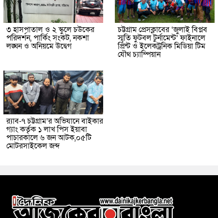
৩ হাসপাতাল ও ২ স্কুলে চউকের
চট্টগ্রাম প্রেসক্লাবের ‘জুলাই বিপ্লব
পরিদর্শন, পার্কিং সংকট, নকশা
স্মৃতি ফুটবল টুর্নামেন্ট’ ফাইনালে
লঙ্ঘন ও অনিয়মে উদ্বেগ
প্রিন্ট ও ইলেকট্রনিক মিডিয়া টিম
যৌথ চ্যাম্পিয়ান
র‌্যাব-৭ চট্টগ্রাম’র অভিযানে বাইকার
গ্যাং কর্তৃক ১ লাখ পিস ইয়াবা
পাচারকালে ৬ জন আটক,০৫টি
মোটরসাইকেল জব্দ