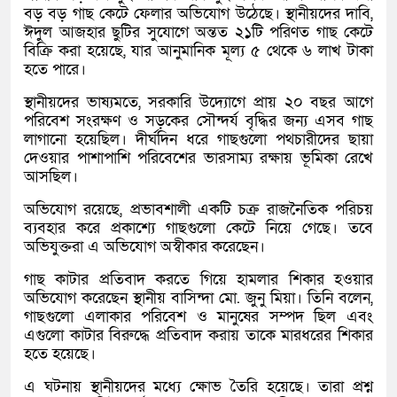
বড় বড় গাছ কেটে ফেলার অভিযোগ উঠেছে। স্থানীয়দের দাবি,
ঈদুল আজহার ছুটির সুযোগে অন্তত ২১টি পরিণত গাছ কেটে
বিক্রি করা হয়েছে, যার আনুমানিক মূল্য ৫ থেকে ৬ লাখ টাকা
হতে পারে।
স্থানীয়দের ভাষ্যমতে, সরকারি উদ্যোগে প্রায় ২০ বছর আগে
পরিবেশ সংরক্ষণ ও সড়কের সৌন্দর্য বৃদ্ধির জন্য এসব গাছ
লাগানো হয়েছিল। দীর্ঘদিন ধরে গাছগুলো পথচারীদের ছায়া
দেওয়ার পাশাপাশি পরিবেশের ভারসাম্য রক্ষায় ভূমিকা রেখে
আসছিল।
অভিযোগ রয়েছে, প্রভাবশালী একটি চক্র রাজনৈতিক পরিচয়
ব্যবহার করে প্রকাশ্যে গাছগুলো কেটে নিয়ে গেছে। তবে
অভিযুক্তরা এ অভিযোগ অস্বীকার করেছেন।
গাছ কাটার প্রতিবাদ করতে গিয়ে হামলার শিকার হওয়ার
অভিযোগ করেছেন স্থানীয় বাসিন্দা মো. জুনু মিয়া। তিনি বলেন,
গাছগুলো এলাকার পরিবেশ ও মানুষের সম্পদ ছিল এবং
এগুলো কাটার বিরুদ্ধে প্রতিবাদ করায় তাকে মারধরের শিকার
হতে হয়েছে।
এ ঘটনায় স্থানীয়দের মধ্যে ক্ষোভ তৈরি হয়েছে। তারা প্রশ্ন