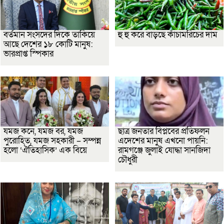
বর্তমান সংসদের দিকে তাকিয়ে
হু হু করে বাড়ছে কাঁচামরিচের দাম
আছে দেশের ১৮ কোটি মানুষ:
ভারপ্রাপ্ত স্পিকার
যমজ কনে, যমজ বর, যমজ
ছাত্র জনতার বিপ্লবের প্রতিফলন
পুরোহিত, যমজ সহকারী – সম্পন্ন
এদেশের মানুষ এখনো পায়নি:
হলো ‘ঐতিহাসিক’ এক বিয়ে
রামগঞ্জে জুলাই যোদ্ধা সানজিদা
চৌধুরী