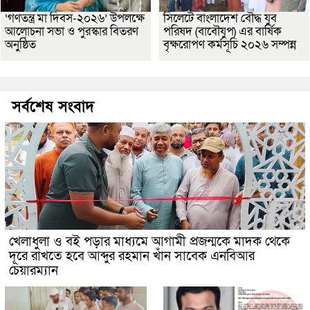
‘গণতন্ত্র মা দিবস-২০২৬’ উপলক্ষে
সিলেটে বাংলাদেশ বৌদ্ধ যুব
আলোচনা সভা ও পুরস্কার বিতরণ
পরিষদ (বাবৌযুপ) এর বার্ষিক
অনুষ্ঠিত
বৃক্ষরোপণ কর্মসূচি ২০২৬ সম্পন্ন
সর্বশেষ সংবাদ
খেলাধুলা ও বই পড়ার মাধ্যমে আগামী প্রজন্মকে মাদক থেকে
দূরে রাখতে হবে আব্দুর রহমান খাঁন সাবেক এনবিআর
চেয়ারম্যান