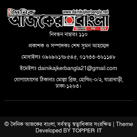
নিবন্ধন নাম্বারঃ ১১০
প্রকাশক ও সম্পাদকঃ শেখ সুমন আহম্মেদ
মোবাইলঃ ০৯৬৯৬১৭৮৫৪৫, ০১৭৩৩-৩৬১১৪৮
ইমেইলঃ dainikajkerbangla21@gmail.com
যোগাযোগের ঠিকানাঃ মোল্লা ব্রিজ, হোল্ডিং-০/২, যাত্রাবাড়ী,
ঢাকা-১২৬৩।
© দৈনিক আজকের বাংলা, সর্বস্বত্ব স্বত্বাধিকার সংরক্ষিত | Theme
Developed BY
TOPPER IT