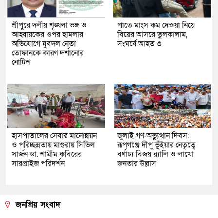
শ্রীপুরে দলীয় শৃঙ্খলা ভঙ্গ ও
পাতে মাংস কম দেওয়া নিয়ে
আহ্বায়কের ওপর হামলার
বিয়ের আসরে তুলকালাম,
অভিযোগে যুবদল নেতা
সংঘর্ষে আহত ৩
তোফানকে কারণ দর্শানোর
নোটিশ
হাসপাতালের সেবার মানোন্নয়ন
জুলাই গণ-অভ্যুত্থান দিবস:
ও পরিচ্ছন্নতায় মাগুরায় সিভিল
রূপগঞ্জে দীপু ভূঁইয়ার নেতৃত্বে
সার্জন ডা. শামীম কবিরের
বর্ণাঢ্য বিজয় র‌্যালি ও লাখো
সারপ্রাইজ পরিদর্শন
জনতার উল্লাস
জনপ্রিয় সংবাদ