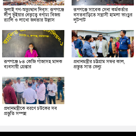
জুলাই গণ-অভ্যুত্থান দিবস: রূপগঞ্জে
রূপগঞ্জে সাবেক সেনা কর্মকর্তার
দীপু ভূঁইয়ার নেতৃত্বে বর্ণাঢ্য বিজয়
বসতবাড়িতে সন্ত্রাসী হামলা ভাংচুর
র‌্যালি ও লাখো জনতার উল্লাস
লুটপাট
রূপগঞ্জে ৮৪ কেজি গাঁজাসহ মাদক
প্রধানমন্ত্রীর চট্টগ্রাম সফর কাল,
ব্যবসায়ী গ্রেপ্তার
প্রস্তুত সাত ভেন্যু
প্রধানমন্ত্রীকে বরণে চউকের সব
প্রস্তুতি সম্পন্ন