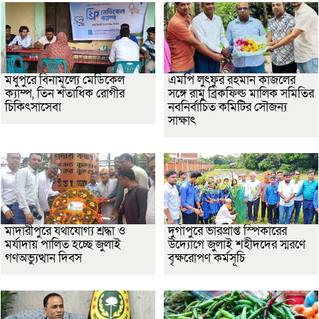
মধুপুরে বিনামূল্যে মেডিকেল
এমপি লুৎফুর রহমান কাজলের
ক্যাম্প, তিন শতাধিক রোগীর
সঙ্গে রামু ব্রিকফিল্ড মালিক সমিতির
চিকিৎসাসেবা
নবনির্বাচিত কমিটির সৌজন্য
সাক্ষাৎ
মাদারীপুরে যথাযোগ্য শ্রদ্ধা ও
দুর্গাপুরে ভারপ্রাপ্ত স্পিকারের
মর্যাদায় পালিত হচ্ছে জুলাই
উদ্যোগে জুলাই শহীদদের স্মরণে
গণঅভ্যুত্থান দিবস
বৃক্ষরোপণ কর্মসূচি