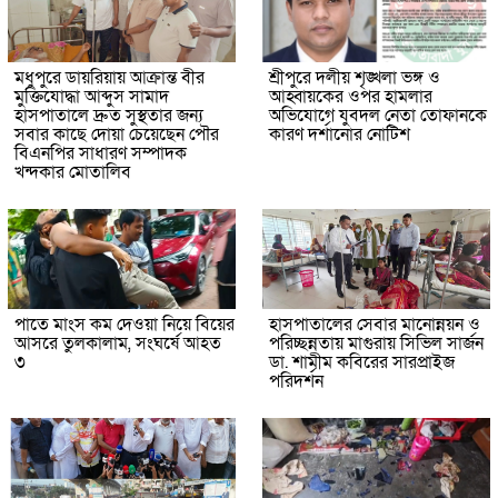
মধুপুরে ডায়রিয়ায় আক্রান্ত বীর
শ্রীপুরে দলীয় শৃঙ্খলা ভঙ্গ ও
মুক্তিযোদ্ধা আব্দুস সামাদ
আহ্বায়কের ওপর হামলার
হাসপাতালে দ্রুত সুস্থতার জন্য
অভিযোগে যুবদল নেতা তোফানকে
সবার কাছে দোয়া চেয়েছেন পৌর
কারণ দর্শানোর নোটিশ
বিএনপির সাধারণ সম্পাদক
খন্দকার মোতালিব
পাতে মাংস কম দেওয়া নিয়ে বিয়ের
হাসপাতালের সেবার মানোন্নয়ন ও
আসরে তুলকালাম, সংঘর্ষে আহত
পরিচ্ছন্নতায় মাগুরায় সিভিল সার্জন
৩
ডা. শামীম কবিরের সারপ্রাইজ
পরিদর্শন