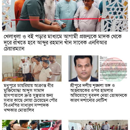
খেলাধুলা ও বই পড়ার মাধ্যমে আগামী প্রজন্মকে মাদক থেকে
দূরে রাখতে হবে আব্দুর রহমান খাঁন সাবেক এনবিআর
চেয়ারম্যান
মধুপুরে ডায়রিয়ায় আক্রান্ত বীর
শ্রীপুরে দলীয় শৃঙ্খলা ভঙ্গ ও
মুক্তিযোদ্ধা আব্দুস সামাদ
আহ্বায়কের ওপর হামলার
হাসপাতালে দ্রুত সুস্থতার জন্য
অভিযোগে যুবদল নেতা তোফানকে
সবার কাছে দোয়া চেয়েছেন পৌর
কারণ দর্শানোর নোটিশ
বিএনপির সাধারণ সম্পাদক
খন্দকার মোতালিব