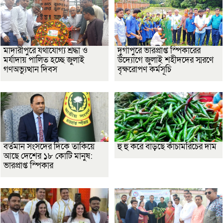
মাদারীপুরে যথাযোগ্য শ্রদ্ধা ও
দুর্গাপুরে ভারপ্রাপ্ত স্পিকারের
মর্যাদায় পালিত হচ্ছে জুলাই
উদ্যোগে জুলাই শহীদদের স্মরণে
গণঅভ্যুত্থান দিবস
বৃক্ষরোপণ কর্মসূচি
বর্তমান সংসদের দিকে তাকিয়ে
হু হু করে বাড়ছে কাঁচামরিচের দাম
আছে দেশের ১৮ কোটি মানুষ:
ভারপ্রাপ্ত স্পিকার