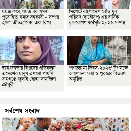
যমজ কনে, যমজ বর, যমজ
সিলেটে বাংলাদেশ বৌদ্ধ যুব
পুরোহিত, যমজ সহকারী – সম্পন্ন
পরিষদ (বাবৌযুপ) এর বার্ষিক
হলো ‘ঐতিহাসিক’ এক বিয়ে
বৃক্ষরোপণ কর্মসূচি ২০২৬ সম্পন্ন
ছাত্র জনতার বিপ্লবের প্রতিফলন
‘গণতন্ত্র মা দিবস-২০২৬’ উপলক্ষে
এদেশের মানুষ এখনো পায়নি:
আলোচনা সভা ও পুরস্কার বিতরণ
রামগঞ্জে জুলাই যোদ্ধা সানজিদা
অনুষ্ঠিত
চৌধুরী
সর্বশেষ সংবাদ