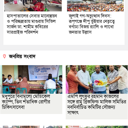
হাসপাতালের সেবার মানোন্নয়ন
জুলাই গণ-অভ্যুত্থান দিবস:
ও পরিচ্ছন্নতায় মাগুরায় সিভিল
রূপগঞ্জে দীপু ভূঁইয়ার নেতৃত্বে
সার্জন ডা. শামীম কবিরের
বর্ণাঢ্য বিজয় র‌্যালি ও লাখো
সারপ্রাইজ পরিদর্শন
জনতার উল্লাস
জনপ্রিয় সংবাদ
মধুপুরে বিনামূল্যে মেডিকেল
এমপি লুৎফুর রহমান কাজলের
ক্যাম্প, তিন শতাধিক রোগীর
সঙ্গে রামু ব্রিকফিল্ড মালিক সমিতির
চিকিৎসাসেবা
নবনির্বাচিত কমিটির সৌজন্য
সাক্ষাৎ