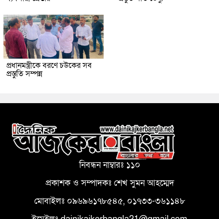
প্রধানমন্ত্রীকে বরণে চউকের সব
প্রস্তুতি সম্পন্ন
নিবন্ধন নাম্বারঃ ১১০
প্রকাশক ও সম্পাদকঃ শেখ সুমন আহম্মেদ
মোবাইলঃ ০৯৬৯৬১৭৮৫৪৫, ০১৭৩৩-৩৬১১৪৮