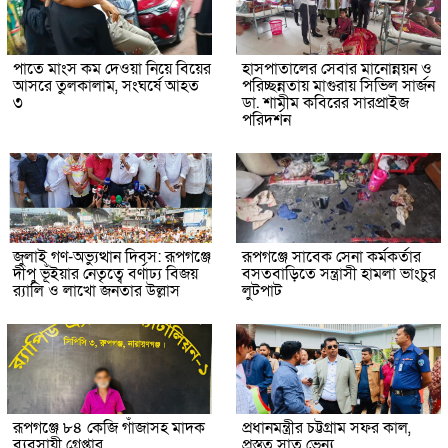
পাতে মাংস কম দেওয়া নিয়ে বিয়ের
হাসপাতালের সেবার মানোন্নয়ন ও
আসরে তুলকালাম, সংঘর্ষে আহত
পরিচ্ছন্নতায় মাগুরায় সিভিল সার্জন
৩
ডা. শামীম কবিরের সারপ্রাইজ
পরিদর্শন
জুলাই গণ-অভ্যুত্থান দিবস: রূপগঞ্জে
রূপগঞ্জে সাবেক সেনা কর্মকর্তার
দীপু ভূঁইয়ার নেতৃত্বে বর্ণাঢ্য বিজয়
বসতবাড়িতে সন্ত্রাসী হামলা ভাংচুর
র‌্যালি ও লাখো জনতার উল্লাস
লুটপাট
রূপগঞ্জে ৮৪ কেজি গাঁজাসহ মাদক
প্রধানমন্ত্রীর চট্টগ্রাম সফর কাল,
ব্যবসায়ী গ্রেপ্তার
প্রস্তুত সাত ভেন্যু