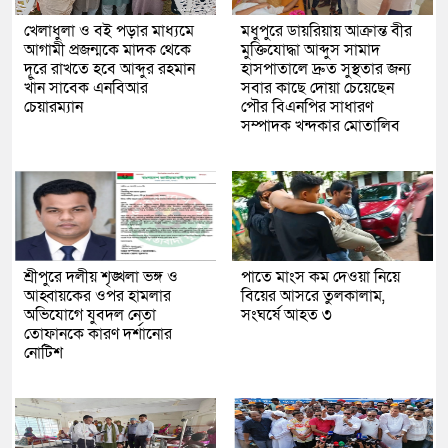
খেলাধুলা ও বই পড়ার মাধ্যমে
মধুপুরে ডায়রিয়ায় আক্রান্ত বীর
আগামী প্রজন্মকে মাদক থেকে
মুক্তিযোদ্ধা আব্দুস সামাদ
দূরে রাখতে হবে আব্দুর রহমান
হাসপাতালে দ্রুত সুস্থতার জন্য
খাঁন সাবেক এনবিআর
সবার কাছে দোয়া চেয়েছেন
চেয়ারম্যান
পৌর বিএনপির সাধারণ
সম্পাদক খন্দকার মোতালিব
শ্রীপুরে দলীয় শৃঙ্খলা ভঙ্গ ও
পাতে মাংস কম দেওয়া নিয়ে
আহ্বায়কের ওপর হামলার
বিয়ের আসরে তুলকালাম,
অভিযোগে যুবদল নেতা
সংঘর্ষে আহত ৩
তোফানকে কারণ দর্শানোর
নোটিশ