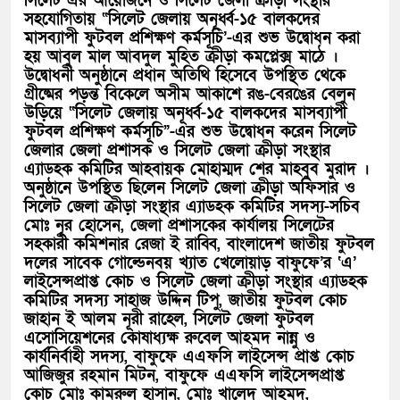
সিলেট এর আয়োজনে ও সিলেট জেলা ক্রীড়া সংস্থার
সহযোগিতায় “সিলেট জেলায় অনূর্ধ্ব-১৫ বালকদের
মাসব্যাপী ফুটবল প্রশিক্ষণ কর্মসূচি’-এর শুভ উদ্বোধন করা
হয় আবুল মাল আবদুল মুহিত ক্রীড়া কমপ্লেক্স মাঠে ।
উদ্বোধনী অনুষ্ঠানে প্রধান অতিথি হিসেবে উপস্থিত থেকে
গ্রীষ্মের পড়ন্ত বিকেলে অসীম আকাশে রঙ-বেরঙের বেলুন
উড়িয়ে “সিলেট জেলায় অনূর্ধ্ব-১৫ বালকদের মাসব্যাপী
ফুটবল প্রশিক্ষণ কর্মসূচি”-এর শুভ উদ্বোধন করেন সিলেট
জেলার জেলা প্রশাসক ও সিলেট জেলা ক্রীড়া সংস্থার
এ্যাডহক কমিটির আহবায়ক মোহাম্মদ শের মাহবুব মুরাদ ।
অনুষ্ঠানে উপস্থিত ছিলেন সিলেট জেলা ক্রীড়া অফিসার ও
সিলেট জেলা ক্রীড়া সংস্থার এ্যাডহক কমিটির সদস্য-সচিব
মোঃ নূর হোসেন, জেলা প্রশাসকের কার্যালয় সিলেটের
সহকারী কমিশনার রেজা ই রাব্বি, বাংলাদেশ জাতীয় ফুটবল
দলের সাবেক গোল্ডেনবয় খ্যাত খেলোয়াড় বাফুফে’র ‘এ’
লাইসেন্সপ্রাপ্ত কোচ ও সিলেট জেলা ক্রীড়া সংস্থার এ্যাডহক
কমিটির সদস্য সাহাজ উদ্দিন টিপু, জাতীয় ফুটবল কোচ
জাহান ই আলম নূরী রাহেল, সিলেট জেলা ফুটবল
এসোসিয়েশনের কোষাধ্যক্ষ রুবেল আহমদ নান্নু ও
কার্যনির্বাহী সদস্য, বাফুফে এএফসি লাইসেন্স প্রাপ্ত কোচ
আজিজুর রহমান মিটন, বাফুফে এএফসি লাইসেন্সপ্রাপ্ত
কোচ মোঃ কামরুল হাসান, মোঃ খালেদ আহমদ,