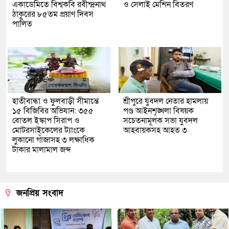
একাডেমিতে বিশ্বকবি রবীন্দ্রনাথ
ও সেলাই মেশিন বিতরণ
ঠাকুরের ৮৫তম প্রয়াণ দিবস
পালিত
হাতীবান্ধা ও ফুলবাড়ী সীমান্তে
শ্রীপুরে যুবদল নেতার হামলায়
১৫ বিজিবির অভিযান: ৩৫৫
পণ্ড আইনশৃঙ্খলা বিষয়ক
বোতল ইস্কাপ সিরাপ ও
সচেতনামূলক সভা যুবদল
মোটরসাইকেলের ট্যাংকে
আহবায়কসহ আহত ৩
লুকানো গাঁজাসহ ৩ লক্ষাধিক
টাকার মালামাল জব্দ
জনপ্রিয় সংবাদ