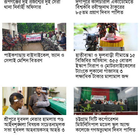
রূপগঞ্জের দুই প্রজন্মের দুই সেরা
দুর্গাপুরে কালচারাল একাডেমিতে
থানা নির্বাহী অফিসার
বিশ্বকবি রবীন্দ্রনাথ ঠাকুরের
৮৫তম প্রয়াণ দিবস পালিত
পাইকগাছায় বাইসাইকেল, ভ্যান ও
হাতীবান্ধা ও ফুলবাড়ী সীমান্তে ১৫
সেলাই মেশিন বিতরণ
বিজিবির অভিযান: ৩৫৫ বোতল
ইস্কাপ সিরাপ ও মোটরসাইকেলের
ট্যাংকে লুকানো গাঁজাসহ ৩
লক্ষাধিক টাকার মালামাল জব্দ
শ্রীপুরে যুবদল নেতার হামলায় পণ্ড
চট্টগ্রাম সিটি কর্পোরেশন
আইনশৃঙ্খলা বিষয়ক সচেতনামূলক
মিউনিসিপাল মডেল স্কুল অ্যান্ড
সভা যুবদল আহবায়কসহ আহত ৩
কলেজে গণঅভ্যুত্থান দিবস পালিত