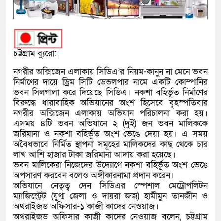
চট্টগ্রাম ব্যুরো:
নগরীর অক্সিজেন এলাকায় সিডিএ’র নিয়ম-কানুন না মেনে ভবন
নির্মাণের দায়ে ড্রিম সিটি ডেভলপার নামে একটি কোম্পানির
ভবন সিলগালা করে দিয়েছে সিডিএ। নকশা বহির্ভূত নির্মাণের
বিরুদ্ধে ধারাবাহিক অভিযানের অংশ হিসেবে বৃহস্পতিবার
নগরীর অক্সিজেন এলাকায় অভিযান পরিচালনা করা হয়।
এসময় ৪টি ভবন অভিযানে ২ (দুই) জন ভবন মালিককে
জরিমানা ও নকশা বহির্ভূত অংশ ভেঙে দেয়া হয়। এ সময়
অবৈধভাবে নির্মিত স্থাপনা সমূহের মালিকদের কাছ থেকে চার
লাখ আশি হাজার টাকা জরিমানা আদায় করা হয়েছে।
ভবন মালিকেরা নিজেদের উদ্যোগে নকশা বহির্ভূত অংশ ভেঙে
অপসারণ করবেন বলেও অঙ্গীকারনামা প্রদান করেন।
অভিযানে নেতৃত্ব দেন সিডিএর স্পেশাল মেট্রোপলিটন
ম্যাজিস্ট্রেট (যুগ্ম জেলা ও দায়রা জজ) হামীমুন তানজীন ও
অথরাইজড অফিসার-১ কাজী কাদের নেওয়াজ।
অথরাইজড অফিসার কাজী কাদের নেওয়াজ বলেন, চট্টগ্রাম