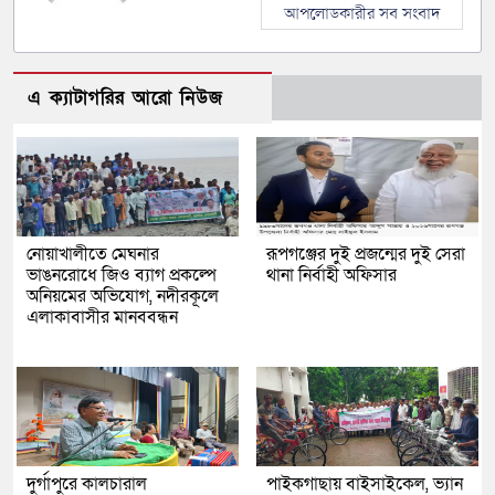
আপলোডকারীর সব সংবাদ
এ ক্যাটাগরির আরো নিউজ
নোয়াখালীতে মেঘনার
রূপগঞ্জের দুই প্রজন্মের দুই সেরা
ভাঙনরোধে জিও ব্যাগ প্রকল্পে
থানা নির্বাহী অফিসার
অনিয়মের অভিযোগ, নদীরকূলে
এলাকাবাসীর মানববন্ধন
দুর্গাপুরে কালচারাল
পাইকগাছায় বাইসাইকেল, ভ্যান