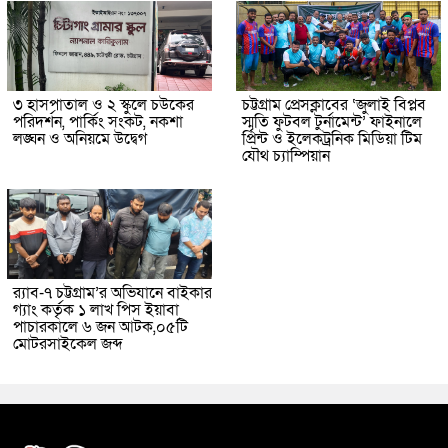
৩ হাসপাতাল ও ২ স্কুলে চউকের
চট্টগ্রাম প্রেসক্লাবের ‘জুলাই বিপ্লব
পরিদর্শন, পার্কিং সংকট, নকশা
স্মৃতি ফুটবল টুর্নামেন্ট’ ফাইনালে
লঙ্ঘন ও অনিয়মে উদ্বেগ
প্রিন্ট ও ইলেকট্রনিক মিডিয়া টিম
যৌথ চ্যাম্পিয়ান
র‌্যাব-৭ চট্টগ্রাম’র অভিযানে বাইকার
গ্যাং কর্তৃক ১ লাখ পিস ইয়াবা
পাচারকালে ৬ জন আটক,০৫টি
মোটরসাইকেল জব্দ