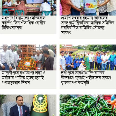
মধুপুরে বিনামূল্যে মেডিকেল
এমপি লুৎফুর রহমান কাজলের
ক্যাম্প, তিন শতাধিক রোগীর
সঙ্গে রামু ব্রিকফিল্ড মালিক সমিতির
চিকিৎসাসেবা
নবনির্বাচিত কমিটির সৌজন্য
সাক্ষাৎ
মাদারীপুরে যথাযোগ্য শ্রদ্ধা ও
দুর্গাপুরে ভারপ্রাপ্ত স্পিকারের
মর্যাদায় পালিত হচ্ছে জুলাই
উদ্যোগে জুলাই শহীদদের স্মরণে
গণঅভ্যুত্থান দিবস
বৃক্ষরোপণ কর্মসূচি