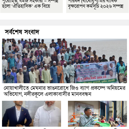
পুরোহিত, যমজ সহকারী – সম্পন্ন
পরিষদ (বাবৌযুপ) এর বার্ষিক
হলো ‘ঐতিহাসিক’ এক বিয়ে
বৃক্ষরোপণ কর্মসূচি ২০২৬ সম্পন্ন
সর্বশেষ সংবাদ
নোয়াখালীতে মেঘনার ভাঙনরোধে জিও ব্যাগ প্রকল্পে অনিয়মের
অভিযোগ, নদীরকূলে এলাকাবাসীর মানববন্ধন