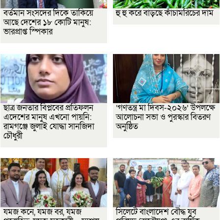
বর্তমান সংসদের দিকে তাকিয়ে
হু হু করে বাড়ছে কাঁচামরিচের দাম
আছে দেশের ১৮ কোটি মানুষ:
ভারপ্রাপ্ত স্পিকার
ছাত্র জনতার বিপ্লবের প্রতিফলন
‘গণতন্ত্র মা দিবস-২০২৬’ উপলক্ষে
এদেশের মানুষ এখনো পায়নি:
আলোচনা সভা ও পুরস্কার বিতরণ
রামগঞ্জে জুলাই যোদ্ধা সানজিদা
অনুষ্ঠিত
চৌধুরী
যমজ কনে, যমজ বর, যমজ
সিলেটে বাংলাদেশ বৌদ্ধ যুব