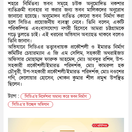
শহরে নির্মিতব্য ভবন সমূহে চউক অনুমোদিত নকশার
ব্যতিক্রমী ব্যবহার না করার জন্য ভবন মালিকদের অনুরোধ
জানানো হয়েছে। অনুমোদন ব্যতিত কোনো ভবন নির্মাণ করা
হলে সিডিএ প্রয়োজনীয় ব্যবস্থা নেবে। তিনি বলেন, একটি
পরিকল্পিত এবংবাসযোগ্য নগরী হিসেবে আমরা চট্টগ্রামকে
গড়ে তুলতে চাই। এই ধরনের অভিযান অব্যাহত থাকবে বলেও
তিনি জানান।
অভিযানে সিডিএর তত্ত্বাবধায়ক প্রকৌশলী ও ইমারত নির্মাণ
কমিটির চেয়ারম্যান এ জি এম সেলিম, সহকারী অথরাইজড
অফিসার মোহাম্মদ ফারুক আহমেদ, মোঃ আবদুর রশিদ, উপ-
সহকারী প্রকৌশলী/ইমারত পরিদর্শক, মোঃ কামরুল হক
চৌধুরী, উপ-সহকারী প্রকৌশলী/ইমারত পরিদর্শক, মোঃ নওশের
গণি, দেলোয়ার হোসেন, খোকন কুমার শীল প্রমুখ উপস্থিত
ছিলেন।
ট্যাগ :
সিডিএ'র নির্দেশনা অমান্য করে ভবন নির্মাণ
সিডিএ’র উচ্ছেদ অভিযান