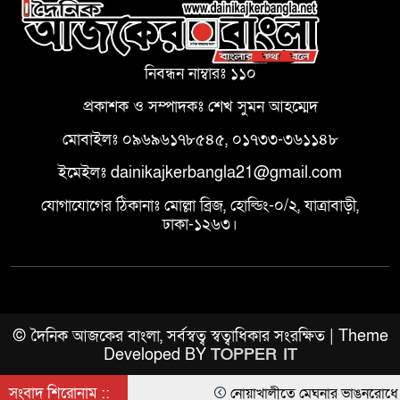
নিবন্ধন নাম্বারঃ ১১০
প্রকাশক ও সম্পাদকঃ শেখ সুমন আহম্মেদ
মোবাইলঃ ০৯৬৯৬১৭৮৫৪৫, ০১৭৩৩-৩৬১১৪৮
ইমেইলঃ dainikajkerbangla21@gmail.com
যোগাযোগের ঠিকানাঃ মোল্লা ব্রিজ, হোল্ডিং-০/২, যাত্রাবাড়ী,
ঢাকা-১২৬৩।
© দৈনিক আজকের বাংলা, সর্বস্বত্ব স্বত্বাধিকার সংরক্ষিত | Theme
Developed BY
TOPPER IT
সংবাদ শিরোনাম ::
নোয়াখালীতে মেঘনার ভাঙনরোধে জিও ব্