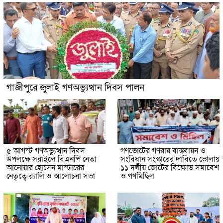
গাজীপুরে জুলাই গণঅভ্যুত্থান দিবস পালন
৫ আগস্ট গণঅভ্যুত্থান দিবস
গণভোটের গণরায় বাস্তবায়ন ও
উপলক্ষে সরাইলে বিএনপি নেতা
সংবিধান সংস্কারের দাবিতে ভোলায়
আনোয়ার হোসেন মাস্টারের
১১ দলীয় জোটের বিক্ষোভ সমাবেশ
নেতৃত্বে র‍্যালি ও আলোচনা সভা
ও গণমিছিল