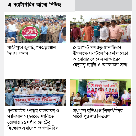
এ ক্যাটাগরির আরো নিউজ
গাজীপুরে জুলাই গণঅভ্যুত্থান
৫ আগস্ট গণঅভ্যুত্থান দিবস
দিবস পালন
উপলক্ষে সরাইলে বিএনপি নেতা
আনোয়ার হোসেন মাস্টারের
নেতৃত্বে র‍্যালি ও আলোচনা সভা
গণভোটের গণরায় বাস্তবায়ন ও
মধুপুরে বৃত্তিপ্রাপ্ত শিক্ষার্থীদের
সংবিধান সংস্কারের দাবিতে
মাঝে পুরস্কার বিতরণ
ভোলায় ১১ দলীয় জোটের
বিক্ষোভ সমাবেশ ও গণমিছিল