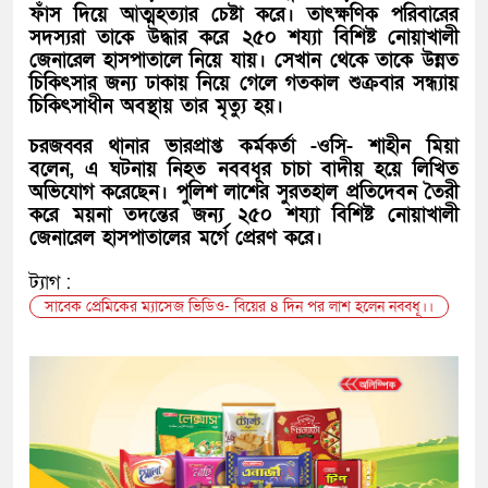
ফাঁস দিয়ে আত্মহত্যার চেষ্টা করে। তাৎক্ষণিক পরিবারের
সদস্যরা তাকে উদ্ধার করে ২৫০ শয্যা বিশিষ্ট নোয়াখালী
জেনারেল হাসপাতালে নিয়ে যায়। সেখান থেকে তাকে উন্নত
চিকিৎসার জন্য ঢাকায় নিয়ে গেলে গতকাল শুক্রবার সন্ধ্যায়
চিকিৎসাধীন অবস্থায় তার মৃত্যু হয়।
চরজব্বর থানার ভারপ্রাপ্ত কর্মকর্তা -ওসি- শাহীন মিয়া
বলেন, এ ঘটনায় নিহত নববধূর চাচা বাদীয় হয়ে লিখিত
অভিযোগ করেছেন। পুলিশ লাশের সুরতহাল প্রতিদেবন তৈরী
করে ময়না তদন্তের জন্য ২৫০ শয্যা বিশিষ্ট নোয়াখালী
জেনারেল হাসপাতালের মর্গে প্রেরণ করে।
ট্যাগ :
সাবেক প্রেমিকের ম্যাসেজ ভিডিও- বিয়ের ৪ দিন পর লাশ হলেন নববধূ।।