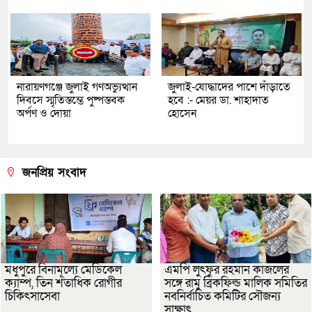
নারায়ণগঞ্জে জুলাই গণঅভ্যুত্থান
জুলাই-যোদ্ধাদের পাশে দাঁড়াতে
দিবসে স্মৃতিস্তম্ভে পুষ্পস্তবক
হবে :- মেয়র ডা. শাহাদাত
অর্পণ ও দোয়া
হোসেন
জনপ্রিয় সংবাদ
মধুপুরে বিনামূল্যে মেডিকেল
এমপি লুৎফুর রহমান কাজলের
ক্যাম্প, তিন শতাধিক রোগীর
সঙ্গে রামু ব্রিকফিল্ড মালিক সমিতির
চিকিৎসাসেবা
নবনির্বাচিত কমিটির সৌজন্য
সাক্ষাৎ