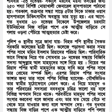
শনিবার -২৩ নভেম্বর- সকালে মরদেহ ময়না তদন্তের জন্য
২৫০ শয্যা বিশিষ্ট নোয়াখালী জেনারেল হাসপাতালে পাঠানো
হয়। গতকাল, শুক্রবার সন্ধ্যা সাড়ে ৫টার দিকে ঢাকার ওয়ান
হাসপাতালে চিকিৎসাধীন অবস্থায় তার মৃত্যু হয়। এর আগে-
গত বুধবার ২০ নভেম্বর বিকেলে উপজেলার চরবাটা
ইউনিয়নের নিজ বাড়ির পাশে এক আত্মীয় বাড়িতে সে
গলায় ওড়না পেঁচিয়ে আত্মহত্যার চেষ্টা করে।
পুলিশ ও স্থানীয় সূত্রে জানা যায়- নিহত পপি স্থানীয় সৈকত
সরকারি কলেজের ছাত্রী ছিল। কলেজে পড়াশুনা করার সময়
পপির সাথে মহিন ইসলাম রিয়াদের পরিচয় ছিল। পারিবারিক
ভাবে সিন্ধান্ত নিয়ে গত সোমবার ১৮ নভেম্বর সন্ধ্যায় বিজিবি
সদস্য আব্দুল্লাহ আল মাহমুদের সঙ্গে বিয়ে হয় । বিয়ের পর
রিয়াদ পপির স্বামী মাহমুদের কাছে দাবি করে পপির সাথে
তার প্রেমের সম্পর্ক ছিল। এরপর রিয়াদ পপির সংসার
ভাঙ্গার জন্য তার সাথে পপির বিভিন্ন ম্যাসেজ- যৌথভিডিও
তার স্বামীর মুঠোফোনে প্রেরণ করে। এ নিয়ে মাহমুদ ও
তার পরিবারের সদস্যরা নববধূকে চরিত্র ভালো নয় বলে
বিভিন্ন অপবাদ দিতে থাকে। পরবর্তীতে মাহমুদ পপির সাথে
সংসার করবেনা বলে জানায় এবং তার মত মেয়ে বেঁচে না
থেকে মরে যাওয়ার জন্য বলে অপবাদ দেয়। গত বুধবার
সন্ধ্যায় নিজ বাড়ির পাশে এক আত্মীয় বাড়িতে পপি গলায়