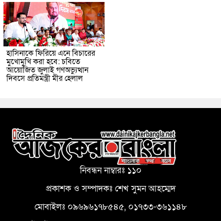
হাসিনাকে ফিরিয়ে এনে বিচারের
মুখোমুখি করা হবে: চবিতে
আয়োজিত জুলাই গণঅভ্যুত্থান
দিবসে প্রতিমন্ত্রী মীর হেলাল
নিবন্ধন নাম্বারঃ ১১০
প্রকাশক ও সম্পাদকঃ শেখ সুমন আহম্মেদ
মোবাইলঃ ০৯৬৯৬১৭৮৫৪৫, ০১৭৩৩-৩৬১১৪৮