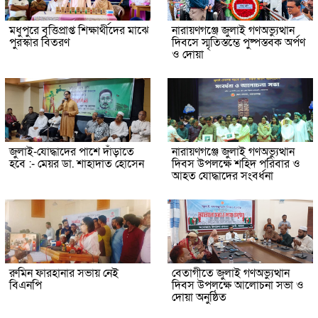
মধুপুরে বৃত্তিপ্রাপ্ত শিক্ষার্থীদের মাঝে
নারায়ণগঞ্জে জুলাই গণঅভ্যুত্থান
পুরস্কার বিতরণ
দিবসে স্মৃতিস্তম্ভে পুষ্পস্তবক অর্পণ
ও দোয়া
জুলাই-যোদ্ধাদের পাশে দাঁড়াতে
নারায়ণগঞ্জে জুলাই গণঅভ্যুত্থান
হবে :- মেয়র ডা. শাহাদাত হোসেন
দিবস উপলক্ষে শহিদ পরিবার ও
আহত যোদ্ধাদের সংবর্ধনা
রুমিন ফারহানার সভায় নেই
বেতাগীতে জুলাই গণঅভ্যুত্থান
বিএনপি
দিবস উপলক্ষে আলোচনা সভা ও
দোয়া অনুষ্ঠিত