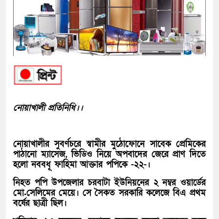
নোয়াখালী প্রতিনিধি।।
নোয়াখালীর সুবর্ণচরে স্বামীর মুঠোফোনে সাবেক প্রেমিকের
পাঠানো ম্যাসেজ, ভিডিও নিয়ে অপবাদের জেরে প্রাণ দিতে
হলো নববধূ ফাহিমা আক্তার পপিকে -২২-।
নিহত পপি উপজেলার চরবাটা ইউনিয়নের ২ নম্বর ওয়ার্ডের
মো.সেলিমের মেয়ে। সে সৈকত সরকারি কলেজে বিএ প্রথম
বর্ষের ছাত্রী ছিল।