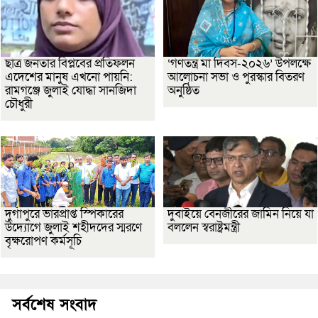
ছাত্র জনতার বিপ্লবের প্রতিফলন
‘গণতন্ত্র মা দিবস-২০২৬’ উপলক্ষে
এদেশের মানুষ এখনো পায়নি:
আলোচনা সভা ও পুরস্কার বিতরণ
রামগঞ্জে জুলাই যোদ্ধা সানজিদা
অনুষ্ঠিত
চৌধুরী
দুর্গাপুরে ভারপ্রাপ্ত স্পিকারের
দুবাইয়ে বেনজীরের জামিন নিয়ে যা
উদ্যোগে জুলাই শহীদদের স্মরণে
বললেন স্বরাষ্ট্রমন্ত্রী
বৃক্ষরোপণ কর্মসূচি
সর্বশেষ সংবাদ