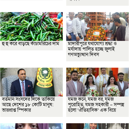
হু হু করে বাড়ছে কাঁচামরিচের দাম
মাদারীপুরে যথাযোগ্য শ্রদ্ধা ও
মর্যাদায় পালিত হচ্ছে জুলাই
গণঅভ্যুত্থান দিবস
বর্তমান সংসদের দিকে তাকিয়ে
যমজ কনে, যমজ বর, যমজ
আছে দেশের ১৮ কোটি মানুষ:
পুরোহিত, যমজ সহকারী – সম্পন্ন
ভারপ্রাপ্ত স্পিকার
হলো ‘ঐতিহাসিক’ এক বিয়ে