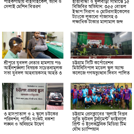
পাইকগাছায় বাইসাইকেল, ভ্যান ও
হাতীবান্ধা ও ফুলবাড়ী সীমান্তে ১৫
সেলাই মেশিন বিতরণ
বিজিবির অভিযান: ৩৫৫ বোতল
ইস্কাপ সিরাপ ও মোটরসাইকেলের
ট্যাংকে লুকানো গাঁজাসহ ৩
লক্ষাধিক টাকার মালামাল জব্দ
শ্রীপুরে যুবদল নেতার হামলায় পণ্ড
চট্টগ্রাম সিটি কর্পোরেশন
আইনশৃঙ্খলা বিষয়ক সচেতনামূলক
মিউনিসিপাল মডেল স্কুল অ্যান্ড
সভা যুবদল আহবায়কসহ আহত ৩
কলেজে গণঅভ্যুত্থান দিবস পালিত
৩ হাসপাতাল ও ২ স্কুলে চউকের
চট্টগ্রাম প্রেসক্লাবের ‘জুলাই বিপ্লব
পরিদর্শন, পার্কিং সংকট, নকশা
স্মৃতি ফুটবল টুর্নামেন্ট’ ফাইনালে
লঙ্ঘন ও অনিয়মে উদ্বেগ
প্রিন্ট ও ইলেকট্রনিক মিডিয়া টিম
যৌথ চ্যাম্পিয়ান