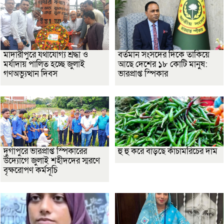
মাদারীপুরে যথাযোগ্য শ্রদ্ধা ও
বর্তমান সংসদের দিকে তাকিয়ে
মর্যাদায় পালিত হচ্ছে জুলাই
আছে দেশের ১৮ কোটি মানুষ:
গণঅভ্যুত্থান দিবস
ভারপ্রাপ্ত স্পিকার
দুর্গাপুরে ভারপ্রাপ্ত স্পিকারের
হু হু করে বাড়ছে কাঁচামরিচের দাম
উদ্যোগে জুলাই শহীদদের স্মরণে
বৃক্ষরোপণ কর্মসূচি