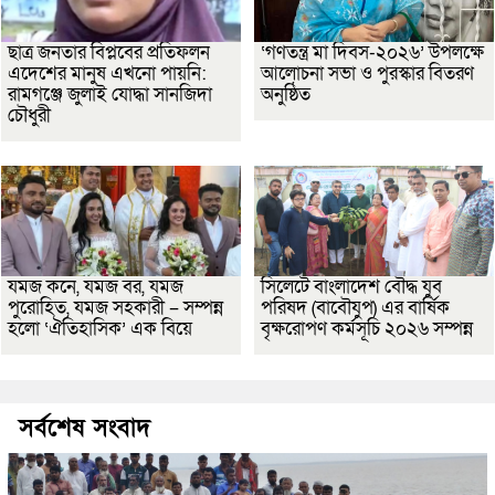
ছাত্র জনতার বিপ্লবের প্রতিফলন
‘গণতন্ত্র মা দিবস-২০২৬’ উপলক্ষে
এদেশের মানুষ এখনো পায়নি:
আলোচনা সভা ও পুরস্কার বিতরণ
রামগঞ্জে জুলাই যোদ্ধা সানজিদা
অনুষ্ঠিত
চৌধুরী
যমজ কনে, যমজ বর, যমজ
সিলেটে বাংলাদেশ বৌদ্ধ যুব
পুরোহিত, যমজ সহকারী – সম্পন্ন
পরিষদ (বাবৌযুপ) এর বার্ষিক
হলো ‘ঐতিহাসিক’ এক বিয়ে
বৃক্ষরোপণ কর্মসূচি ২০২৬ সম্পন্ন
সর্বশেষ সংবাদ