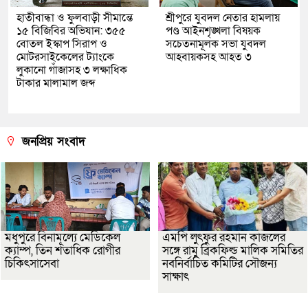
হাতীবান্ধা ও ফুলবাড়ী সীমান্তে
শ্রীপুরে যুবদল নেতার হামলায়
১৫ বিজিবির অভিযান: ৩৫৫
পণ্ড আইনশৃঙ্খলা বিষয়ক
বোতল ইস্কাপ সিরাপ ও
সচেতনামূলক সভা যুবদল
মোটরসাইকেলের ট্যাংকে
আহবায়কসহ আহত ৩
লুকানো গাঁজাসহ ৩ লক্ষাধিক
টাকার মালামাল জব্দ
জনপ্রিয় সংবাদ
মধুপুরে বিনামূল্যে মেডিকেল
এমপি লুৎফুর রহমান কাজলের
ক্যাম্প, তিন শতাধিক রোগীর
সঙ্গে রামু ব্রিকফিল্ড মালিক সমিতির
চিকিৎসাসেবা
নবনির্বাচিত কমিটির সৌজন্য
সাক্ষাৎ