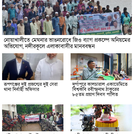
নোয়াখালীতে মেঘনার ভাঙনরোধে জিও ব্যাগ প্রকল্পে অনিয়মের
অভিযোগ, নদীরকূলে এলাকাবাসীর মানববন্ধন
রূপগঞ্জের দুই প্রজন্মের দুই সেরা
দুর্গাপুরে কালচারাল একাডেমিতে
থানা নির্বাহী অফিসার
বিশ্বকবি রবীন্দ্রনাথ ঠাকুরের
৮৫তম প্রয়াণ দিবস পালিত