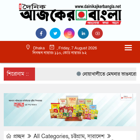
Dhaka
, Friday, 7 August 2026
নিবন্ধন নাম্বারঃ ১১০, কোড নাম্বারঃ ৯২
শিরোনাম ::
নোয়াখালীতে মেঘনার ভাঙনরোধে জিও ব
প্রচ্ছদ
All Categories
,
চট্টগ্রাম
,
সারাদেশ