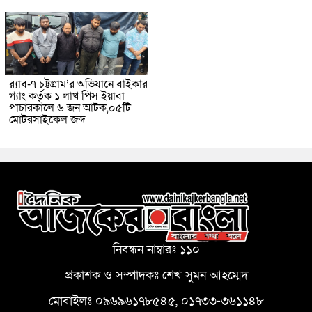
র‌্যাব-৭ চট্টগ্রাম’র অভিযানে বাইকার
গ্যাং কর্তৃক ১ লাখ পিস ইয়াবা
পাচারকালে ৬ জন আটক,০৫টি
মোটরসাইকেল জব্দ
নিবন্ধন নাম্বারঃ ১১০
প্রকাশক ও সম্পাদকঃ শেখ সুমন আহম্মেদ
মোবাইলঃ ০৯৬৯৬১৭৮৫৪৫, ০১৭৩৩-৩৬১১৪৮