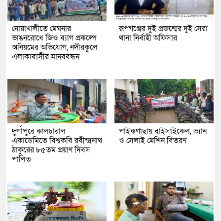
নোয়াখালীতে মেঘনার
রূপগঞ্জের দুই প্রজন্মের দুই সেরা
ভাঙনরোধে জিও ব্যাগ প্রকল্পে
থানা নির্বাহী অফিসার
অনিয়মের অভিযোগ, নদীরকূলে
এলাকাবাসীর মানববন্ধন
দুর্গাপুরে কালচারাল
পাইকগাছায় বাইসাইকেল, ভ্যান
একাডেমিতে বিশ্বকবি রবীন্দ্রনাথ
ও সেলাই মেশিন বিতরণ
ঠাকুরের ৮৫তম প্রয়াণ দিবস
পালিত