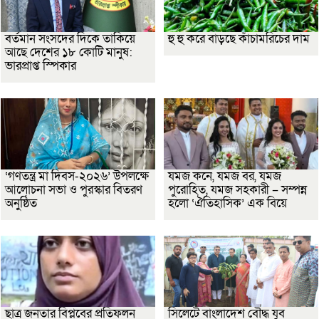
বর্তমান সংসদের দিকে তাকিয়ে
হু হু করে বাড়ছে কাঁচামরিচের দাম
আছে দেশের ১৮ কোটি মানুষ:
ভারপ্রাপ্ত স্পিকার
‘গণতন্ত্র মা দিবস-২০২৬’ উপলক্ষে
যমজ কনে, যমজ বর, যমজ
আলোচনা সভা ও পুরস্কার বিতরণ
পুরোহিত, যমজ সহকারী – সম্পন্ন
অনুষ্ঠিত
হলো ‘ঐতিহাসিক’ এক বিয়ে
ছাত্র জনতার বিপ্লবের প্রতিফলন
সিলেটে বাংলাদেশ বৌদ্ধ যুব