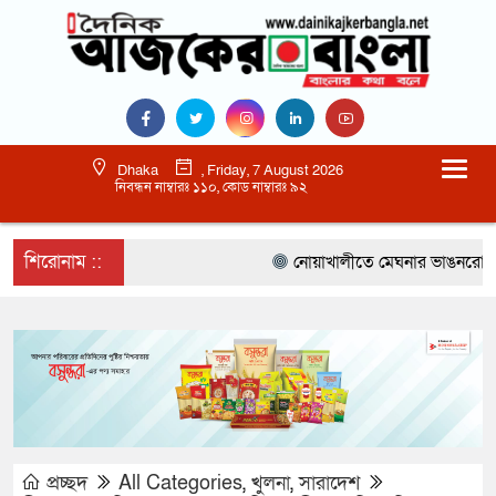
Dhaka
, Friday, 7 August 2026
নিবন্ধন নাম্বারঃ ১১০, কোড নাম্বারঃ ৯২
শিরোনাম ::
নোয়াখালীতে মেঘনার ভাঙনরোধে জিও ব
প্রচ্ছদ
All Categories
,
খুলনা
,
সারাদেশ