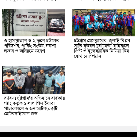
৩ হাসপাতাল ও ২ স্কুলে চউকের
চট্টগ্রাম প্রেসক্লাবের ‘জুলাই বিপ্লব
পরিদর্শন, পার্কিং সংকট, নকশা
স্মৃতি ফুটবল টুর্নামেন্ট’ ফাইনালে
লঙ্ঘন ও অনিয়মে উদ্বেগ
প্রিন্ট ও ইলেকট্রনিক মিডিয়া টিম
যৌথ চ্যাম্পিয়ান
র‌্যাব-৭ চট্টগ্রাম’র অভিযানে বাইকার
গ্যাং কর্তৃক ১ লাখ পিস ইয়াবা
পাচারকালে ৬ জন আটক,০৫টি
মোটরসাইকেল জব্দ