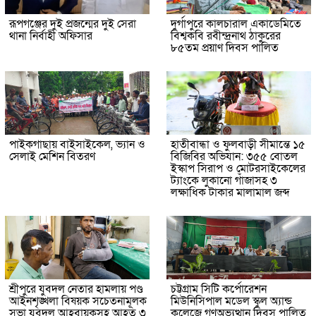
রূপগঞ্জের দুই প্রজন্মের দুই সেরা
দুর্গাপুরে কালচারাল একাডেমিতে
থানা নির্বাহী অফিসার
বিশ্বকবি রবীন্দ্রনাথ ঠাকুরের
৮৫তম প্রয়াণ দিবস পালিত
পাইকগাছায় বাইসাইকেল, ভ্যান ও
হাতীবান্ধা ও ফুলবাড়ী সীমান্তে ১৫
সেলাই মেশিন বিতরণ
বিজিবির অভিযান: ৩৫৫ বোতল
ইস্কাপ সিরাপ ও মোটরসাইকেলের
ট্যাংকে লুকানো গাঁজাসহ ৩
লক্ষাধিক টাকার মালামাল জব্দ
শ্রীপুরে যুবদল নেতার হামলায় পণ্ড
চট্টগ্রাম সিটি কর্পোরেশন
আইনশৃঙ্খলা বিষয়ক সচেতনামূলক
মিউনিসিপাল মডেল স্কুল অ্যান্ড
সভা যুবদল আহবায়কসহ আহত ৩
কলেজে গণঅভ্যুত্থান দিবস পালিত