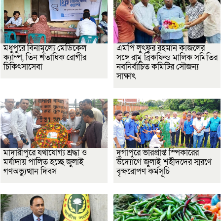
মধুপুরে বিনামূল্যে মেডিকেল
এমপি লুৎফুর রহমান কাজলের
ক্যাম্প, তিন শতাধিক রোগীর
সঙ্গে রামু ব্রিকফিল্ড মালিক সমিতির
চিকিৎসাসেবা
নবনির্বাচিত কমিটির সৌজন্য
সাক্ষাৎ
মাদারীপুরে যথাযোগ্য শ্রদ্ধা ও
দুর্গাপুরে ভারপ্রাপ্ত স্পিকারের
মর্যাদায় পালিত হচ্ছে জুলাই
উদ্যোগে জুলাই শহীদদের স্মরণে
গণঅভ্যুত্থান দিবস
বৃক্ষরোপণ কর্মসূচি