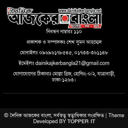
নিবন্ধন নাম্বারঃ ১১০
প্রকাশক ও সম্পাদকঃ শেখ সুমন আহম্মেদ
মোবাইলঃ ০৯৬৯৬১৭৮৫৪৫, ০১৭৩৩-৩৬১১৪৮
ইমেইলঃ dainikajkerbangla21@gmail.com
যোগাযোগের ঠিকানাঃ মোল্লা ব্রিজ, হোল্ডিং-০/২, যাত্রাবাড়ী,
ঢাকা-১২৬৩।
© দৈনিক আজকের বাংলা, সর্বস্বত্ব স্বত্বাধিকার সংরক্ষিত | Theme
Developed BY
TOPPER IT