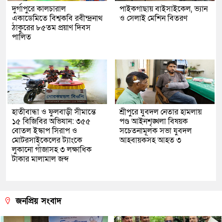
দুর্গাপুরে কালচারাল
পাইকগাছায় বাইসাইকেল, ভ্যান
একাডেমিতে বিশ্বকবি রবীন্দ্রনাথ
ও সেলাই মেশিন বিতরণ
ঠাকুরের ৮৫তম প্রয়াণ দিবস
পালিত
হাতীবান্ধা ও ফুলবাড়ী সীমান্তে
শ্রীপুরে যুবদল নেতার হামলায়
১৫ বিজিবির অভিযান: ৩৫৫
পণ্ড আইনশৃঙ্খলা বিষয়ক
বোতল ইস্কাপ সিরাপ ও
সচেতনামূলক সভা যুবদল
মোটরসাইকেলের ট্যাংকে
আহবায়কসহ আহত ৩
লুকানো গাঁজাসহ ৩ লক্ষাধিক
টাকার মালামাল জব্দ
জনপ্রিয় সংবাদ