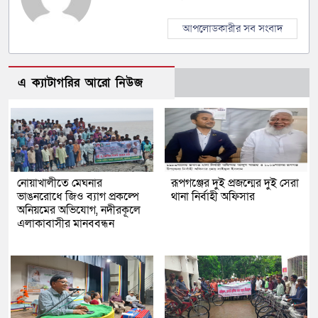
আপলোডকারীর সব সংবাদ
এ ক্যাটাগরির আরো নিউজ
নোয়াখালীতে মেঘনার
রূপগঞ্জের দুই প্রজন্মের দুই সেরা
ভাঙনরোধে জিও ব্যাগ প্রকল্পে
থানা নির্বাহী অফিসার
অনিয়মের অভিযোগ, নদীরকূলে
এলাকাবাসীর মানববন্ধন