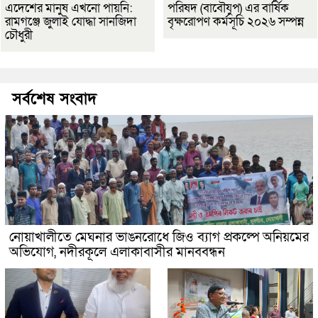
এদেশের মানুষ এখনো পায়নি:
পরিষদ (বাবৌযুপ) এর বার্ষিক
রামগঞ্জে জুলাই যোদ্ধা সানজিদা
বৃক্ষরোপণ কর্মসূচি ২০২৬ সম্পন্ন
চৌধুরী
সর্বশেষ সংবাদ
নোয়াখালীতে মেঘনার ভাঙনরোধে জিও ব্যাগ প্রকল্পে অনিয়মের
অভিযোগ, নদীরকূলে এলাকাবাসীর মানববন্ধন