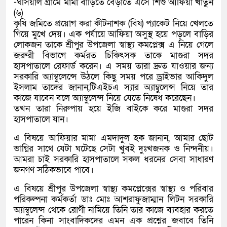
-ঘসিয়াল গ্রামে মামা বাড়িতে বেড়াতে এসে শিশু আফিয়া খাতুন
(৬)
কৃষি জমিতে প্রয়োগ করা কীটনাশক (বিষ) প্যাকেট নিয়ে খেলতে
গিয়ে মুখে দেয়। এক পর্যায়ে আফিয়া অসুস্থ হয়ে পড়লে বাড়ির
লোকজন তাকে শ্রীপুর উপজেলা স্বাস্থ্য কমপ্লেক্স এ নিয়ে গেলে
জরুরী বিভাগে কর্মরত চিকিৎসক তাকে মাগুরা সদর
হাসপাতালে রেফার্ড করেন। এ সময় তারা দ্রুত যাওয়ার জন্য
সরকারি অ্যাম্বুলেন্সে উঠলে কিছু সময় পরে ড্রাইভার আকিদুল
ইসলাম তাদের জানান,টিএইচএ স্যার অ্যাম্বুলেন্স নিয়ে তার
কাজে যাবেন বলে অ্যাম্বুলেন্স নিয়ে যেতে নিষেধ করেছেন।
তখন তারা নিরুপায় হয়ে ইজি বাইকে করে মাগুরা সদর
হাসপাতালে যান।
এ বিষয়ে আফিয়ার মামা এমদাদুল হক জানান, আমার ছোট
ভাগ্নির সাথে যেটা ঘটেছে সেটা খুবই দুঃখজনক ও নিন্দনীয়।
আমরা চাই সরকারি হাসপাতালে সকল ধরনের সেবা সাধারণ
জনগণ সঠিকভাবে পাবে।
এ বিষয়ে শ্রীপুর উপজেলা স্বাস্থ্য কমপ্লেক্সের স্বাস্থ্য ও পরিবার
পরিকল্পনা কর্মকর্তা ডাঃ মোঃ আশরাফুজাম্মান লিটন সরকারি
অ্যাম্বুলেন্স থেকে রোগী নামিয়ে তিনি তার কাজে ব্যবহার করতে
পারেন কিনা সাংবাদিকদের এমন এক প্রশ্নের জবাবে তিনি