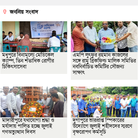
জনপ্রিয় সংবাদ
মধুপুরে বিনামূল্যে মেডিকেল
এমপি লুৎফুর রহমান কাজলের
ক্যাম্প, তিন শতাধিক রোগীর
সঙ্গে রামু ব্রিকফিল্ড মালিক সমিতির
চিকিৎসাসেবা
নবনির্বাচিত কমিটির সৌজন্য
সাক্ষাৎ
মাদারীপুরে যথাযোগ্য শ্রদ্ধা ও
দুর্গাপুরে ভারপ্রাপ্ত স্পিকারের
মর্যাদায় পালিত হচ্ছে জুলাই
উদ্যোগে জুলাই শহীদদের স্মরণে
গণঅভ্যুত্থান দিবস
বৃক্ষরোপণ কর্মসূচি