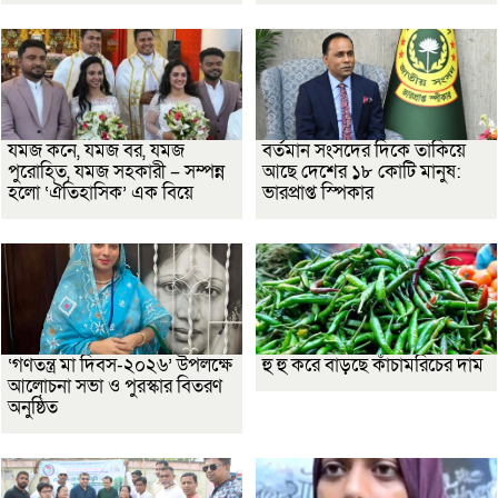
যমজ কনে, যমজ বর, যমজ
বর্তমান সংসদের দিকে তাকিয়ে
পুরোহিত, যমজ সহকারী – সম্পন্ন
আছে দেশের ১৮ কোটি মানুষ:
হলো ‘ঐতিহাসিক’ এক বিয়ে
ভারপ্রাপ্ত স্পিকার
‘গণতন্ত্র মা দিবস-২০২৬’ উপলক্ষে
হু হু করে বাড়ছে কাঁচামরিচের দাম
আলোচনা সভা ও পুরস্কার বিতরণ
অনুষ্ঠিত