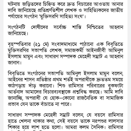
ঘটনায় জড়িতদের চিহ্নিত করে দ্রুত বিচারের আওতায় আনার
দাবি জানিয়েছে প্রতিশ্রুতিশীল লেখক ও সাহিত্যিকদের জাতীয়
পর্যায়ের সংগঠন ‘মুক্তিসরণি সাহিত্য সংঘ’।
সংগঠনটি দোষীদের সর্বোচ্চ শাস্তি নিশ্চিতের আহ্বান
জানিয়েছে।
বৃহস্পতিবার (২১ মে) সংবাদমাধ্যমে পাঠানো এক বিবৃতিতে
মুক্তিসরণির সভাপতি লেখক, সমাজকর্মী আইনজীবী আমিনুল
ইসলাম মামুন এবং সাধারণ সম্পাদক মেহেদী সম্রাট এ আহ্বান
জানান।
বিবৃতিতে সংগঠনের সভাপতি আমিনুল ইসলাম মামুন বলেন,
আইনের শাসন প্রতিষ্ঠার প্রথম শর্তই অপরাধীকে দ্রুততম সময়ে
কাঠগড়ায় দাঁড় করানো। শিশু রামিসার পরিবারের বুকফাটা
আর্তনাদ আমাদের বিচারব্যবস্থাকে প্রশ্নবিদ্ধ করছে। আমি দাবি
জানাচ্ছি, অপরাধী যে হোক—কোনো রাজনৈতিক বা সামাজিক
প্রভাব যেন তাকে বাঁচাতে না পারে।
সাধারণ সম্পাদক মেহেদী সম্রাট বলেন, যে বয়সে রামিসার
হাতে খেলনা থাকার কথা, সেই বয়সে তাকে নরপশুর লালসার
শিকার হয়ে লাশ হতে হলো। আমরা কলম সৈনিক। রামিসার