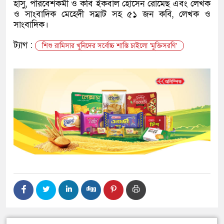
হাসু, পরিবেশকর্মী ও কবি ইকবাল হোসেন রোমেছ এবং লেখক
ও সাংবাদিক মেহেদী সম্রাট সহ ৫১ জন কবি, লেখক ও
সাংবাদিক।
ট্যাগ :
শিশু রামিসার খুনিদের সর্বোচ্চ শাস্তি চাইলো ‘মুক্তিসরণি’