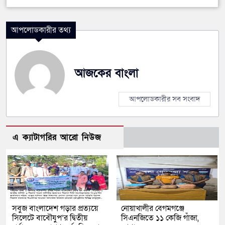
আপলোডকারীর তথ্য
আজকের বাংলা
আপলোডকারীর সব সংবাদ
এ ক্যাটাগরির আরো নিউজ
সবুজ বাংলাদেশ গড়ার প্রত্যয়ে
নোয়াখালীর বেগমগঞ্জে
সিলেটে বাবৌযুপ’র দ্বিতীয়
সিএনজিতে ১১ কেজি গাঁজা,