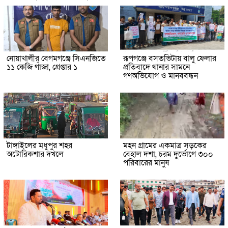
নোয়াখালীর বেগমগঞ্জে সিএনজিতে
রূপগঞ্জে বসতভিটায় বালু ফেলার
১১ কেজি গাঁজা, গ্রেপ্তার ১
প্রতিবাদে থানার সামনে
গণঅভিযোগ ও মানববন্ধন
টাঙ্গাইলের মধুপুর শহর
মহন গ্রামের একমাত্র সড়কের
অটোরিকশার দখলে
বেহাল দশা, চরম দুর্ভোগে ৩০০
পরিবারের মানুষ