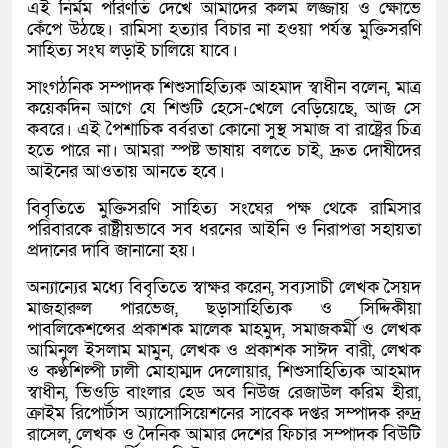
এই নির্মম পরিণতি দেখে আমাদের কলম লজ্জায় ও ক্ষোভে
কেঁপে উঠছে। রামিসা হত্যার বিচার না হওয়া পর্যন্ত মুক্তিসরণি
সাহিত্য সংঘ লড়াই চালিয়ে যাবে।
সাংগঠনিক সম্পাদক শিশুসাহিত্যিক আহমাদ স্বাধীন বলেন, মাত্র
কয়েকদিন আগে যে শিশুটি হেসে-খেলে বেড়িয়েছে, আজ সে
কবরে। এই পৈশাচিক বর্বরতা কোনো সুস্থ সমাজ বা রাষ্ট্রের চিত্র
হতে পারে না। আমরা স্পষ্ট ভাষায় বলতে চাই, দ্রুত দোষীদের
আইনের আওতায় আনতে হবে।
বিবৃতিতে মুক্তিসরণি সাহিত্য সংঘের পক্ষ থেকে রামিসার
পরিবারকে রাষ্ট্রীয়ভাবে সব ধরনের আইনি ও নিরাপত্তা সহায়তা
প্রদানের দাবি জানানো হয়।
অন্যান্যের মধ্যে বিবৃতিতে স্বাক্ষর করেন, সব্যসাচী লেখক সৈয়দ
মাজহারুল পারভেজ, ছড়াসাহিত্যিক ও সিদ্দিকীয়া
পাবলিকেশন্সের প্রকাশক মালেক মাহমুদ, সমাজকর্মী ও লেখক
আমিনুল ইসলাম মামুন, লেখক ও প্রকাশক সাঈদ বারী, লেখক
ও কণ্ঠশিল্পী ঢালী মোহাম্মদ দেলোয়ার, শিশুসাহিত্যিক আহমাদ
স্বাধীন, ভিওডি বাংলার হেড অব নিউজ রেজাউল করিম হীরা,
ক্রাইম রিপোর্টাস অ্যাসোসিয়েশনের সাবেক দপ্তর সম্পাদক রুদ্র
রাসেল, লেখক ও দৈনিক আমার দেশের ফিচার সম্পাদক বিউটি