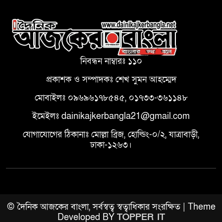
নিবন্ধন নাম্বারঃ ১১০
প্রকাশক ও সম্পাদকঃ শেখ সুমন আহম্মেদ
মোবাইলঃ ০৯৬৯৬১৭৮৫৪৫, ০১৭৩৩-৩৬১১৪৮
ইমেইলঃ dainikajkerbangla21@gmail.com
যোগাযোগের ঠিকানাঃ মোল্লা ব্রিজ, হোল্ডিং-০/২, যাত্রাবাড়ী,
ঢাকা-১২৬৩।
© দৈনিক আজকের বাংলা, সর্বস্বত্ব স্বত্বাধিকার সংরক্ষিত | Theme
Developed BY
TOPPER IT