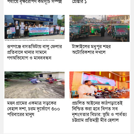
পর্যায়ে বৃক্ষরোপণ কর্মসূচি সম্পন্ন
গ্রেপ্তার ১
রূপগঞ্জে বসতভিটায় বালু ফেলার
টাঙ্গাইলের মধুপুর শহর
প্রতিবাদে থানার সামনে
অটোরিকশার দখলে
গণঅভিযোগ ও মানববন্ধন
মহন গ্রামের একমাত্র সড়কের
প্রচলিত আইনের কাঠগড়াতেই
বেহাল দশা, চরম দুর্ভোগে ৩০০
নিশ্চিত করা হবে বিগত সব
পরিবারের মানুষ
নৃশংসতার বিচার: ভূমি ও পার্বত্য
চট্টগ্রাম প্রতিমন্ত্রী মীর হেলাল