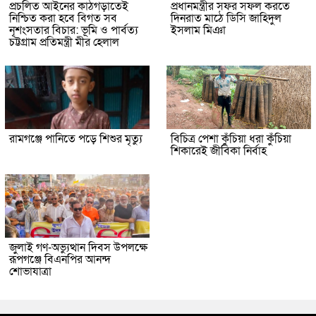
প্রচলিত আইনের কাঠগড়াতেই
প্রধানমন্ত্রীর সফর সফল করতে
নিশ্চিত করা হবে বিগত সব
দিনরাত মাঠে ডিসি জাহিদুল
নৃশংসতার বিচার: ভূমি ও পার্বত্য
ইসলাম মিঞা
চট্টগ্রাম প্রতিমন্ত্রী মীর হেলাল
রামগঞ্জে পানিতে পড়ে শিশুর মৃত্যু
বিচিত্র পেশা কুঁচিয়া ধরা কুঁচিয়া
শিকারেই জীবিকা নির্বাহ
জুলাই গণ-অভ্যুত্থান দিবস উপলক্ষে
রূপগঞ্জে বিএনপির আনন্দ
শোভাযাত্রা