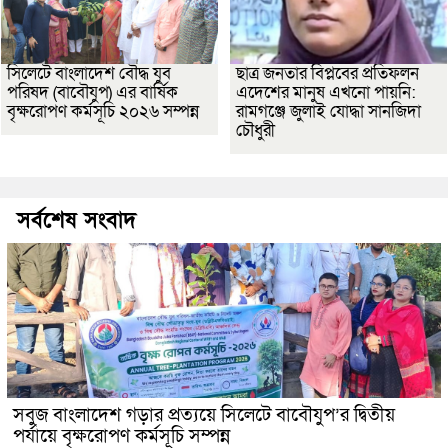
সিলেটে বাংলাদেশ বৌদ্ধ যুব
ছাত্র জনতার বিপ্লবের প্রতিফলন
পরিষদ (বাবৌযুপ) এর বার্ষিক
এদেশের মানুষ এখনো পায়নি:
বৃক্ষরোপণ কর্মসূচি ২০২৬ সম্পন্ন
রামগঞ্জে জুলাই যোদ্ধা সানজিদা
চৌধুরী
সর্বশেষ সংবাদ
সবুজ বাংলাদেশ গড়ার প্রত্যয়ে সিলেটে বাবৌযুপ’র দ্বিতীয়
পর্যায়ে বৃক্ষরোপণ কর্মসূচি সম্পন্ন