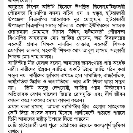
উদ্দিন রেজা।
অনুষ্ঠানে বিশেষ অতিথি হিসেবে উপস্থিত ছিলেন,হাটহাজারী
পৌরসভা বিএনপির সদস্য সচিব এম এ শুক্কুর, হাটহাজারী
উপজেলা বিএনপির আহবায়ক নুর মোহাম্মদ, হাটহাজারী
উপজেলা বিএনপির সদস্য সচিব ও মেখল ইউনিয়নের সাবেক
চেয়ারম্যান মোহাম্মদ গিয়াস উদ্দিন, হাটহাজারী পৌরসভা
বিএনপির আহবায়ক মোঃ জাকির হোসেন, অত্র বিদ্যালয়ের
সহকারী প্রধান শিক্ষক নাসরিন আক্তার, সহকারী শিক্ষক
জেসমিন আক্তার, সহকারী শিক্ষক মোঃ আবুল হাসেম, সহকারী
শিক্ষক মোঃ শাহ আলম।
ব্যারিস্টার মীর হেলাল বলেন, আমাদের জনসংখ্যার প্রায় অর্ধেক
নারী। নারীদের উন্নয়ন ব্যাতিত একটি উন্নত জাতি গঠন করা
সম্ভব নয়। নারীদের ভূমিকা রাখতে হবে সামাজিক, রাজনৈতিক,
অর্থনৈতিক উন্নতি ও অগ্রগতিতে। আর এটা শিক্ষা ছাড়া সম্ভব
নয়। তিনি অসুস্থ দেশনেত্রী, জাতির পরম নির্ভরযোগ্য
অভিভাবক বেগম খালেদা জিয়ার রোগমুক্তি এবং দীর্ঘ জীবন
কামনা করে সকলের দোয়া কামনা করেন।
প্রধান বক্তা বলেন, আমরা ব্যারিস্টার মীর হেলাল সাহেবকে
ভোট দিয়ে সংসদ সদস্য হিসেবে পার্লামেন্টে পাঠাতে পারলে
তিনি আমাদের মন্ত্রীত্ব উপহার দিতে পারবেন।
যেটি হাটহাজারী তথা পুরো চট্টগ্রামের উন্নয়নে গুরুত্বপূর্ণ ভূমিকা
রাখবে।