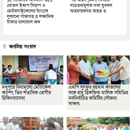
বোতল ইস্কাপ সিরাপ ও
সচেতনামূলক সভা যুবদল
মোটরসাইকেলের ট্যাংকে
আহবায়কসহ আহত ৩
লুকানো গাঁজাসহ ৩ লক্ষাধিক
টাকার মালামাল জব্দ
জনপ্রিয় সংবাদ
মধুপুরে বিনামূল্যে মেডিকেল
এমপি লুৎফুর রহমান কাজলের
ক্যাম্প, তিন শতাধিক রোগীর
সঙ্গে রামু ব্রিকফিল্ড মালিক সমিতির
চিকিৎসাসেবা
নবনির্বাচিত কমিটির সৌজন্য
সাক্ষাৎ