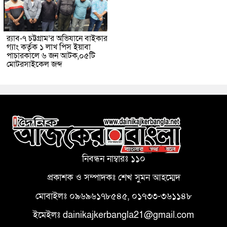
র‌্যাব-৭ চট্টগ্রাম’র অভিযানে বাইকার
গ্যাং কর্তৃক ১ লাখ পিস ইয়াবা
পাচারকালে ৬ জন আটক,০৫টি
মোটরসাইকেল জব্দ
নিবন্ধন নাম্বারঃ ১১০
প্রকাশক ও সম্পাদকঃ শেখ সুমন আহম্মেদ
মোবাইলঃ ০৯৬৯৬১৭৮৫৪৫, ০১৭৩৩-৩৬১১৪৮
ইমেইলঃ dainikajkerbangla21@gmail.com