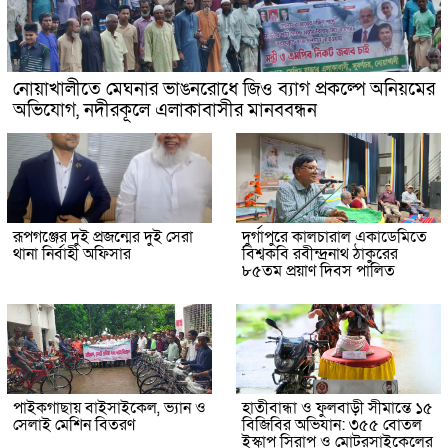
নোয়াখালীতে মেঘনার ভাঙনরোধে জিও ব্যাগ প্রকল্পে অনিয়মের
অভিযোগ, নদীরকূলে এলাকাবাসীর মানববন্ধন
রূপগঞ্জের দুই প্রজন্মের দুই সেরা
দুর্গাপুরে কালচারাল একাডেমিতে
থানা নির্বাহী অফিসার
বিশ্বকবি রবীন্দ্রনাথ ঠাকুরের
৮৫তম প্রয়াণ দিবস পালিত
পাইকগাছায় বাইসাইকেল, ভ্যান ও
হাতীবান্ধা ও ফুলবাড়ী সীমান্তে ১৫
সেলাই মেশিন বিতরণ
বিজিবির অভিযান: ৩৫৫ বোতল
ইস্কাপ সিরাপ ও মোটরসাইকেলের