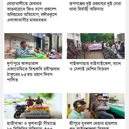
নোয়াখালীতে মেঘনার
রূপগঞ্জের দুই প্রজন্মের দুই সেরা
ভাঙনরোধে জিও ব্যাগ প্রকল্পে
থানা নির্বাহী অফিসার
অনিয়মের অভিযোগ, নদীরকূলে
এলাকাবাসীর মানববন্ধন
দুর্গাপুরে কালচারাল
পাইকগাছায় বাইসাইকেল, ভ্যান
একাডেমিতে বিশ্বকবি রবীন্দ্রনাথ
ও সেলাই মেশিন বিতরণ
ঠাকুরের ৮৫তম প্রয়াণ দিবস
পালিত
হাতীবান্ধা ও ফুলবাড়ী সীমান্তে
শ্রীপুরে যুবদল নেতার হামলায়
১৫ বিজিবির অভিযান: ৩৫৫
পণ্ড আইনশৃঙ্খলা বিষয়ক