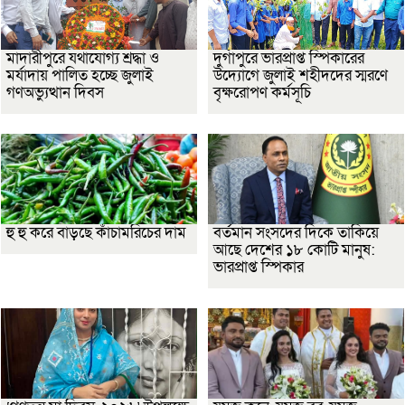
মাদারীপুরে যথাযোগ্য শ্রদ্ধা ও
দুর্গাপুরে ভারপ্রাপ্ত স্পিকারের
মর্যাদায় পালিত হচ্ছে জুলাই
উদ্যোগে জুলাই শহীদদের স্মরণে
গণঅভ্যুত্থান দিবস
বৃক্ষরোপণ কর্মসূচি
হু হু করে বাড়ছে কাঁচামরিচের দাম
বর্তমান সংসদের দিকে তাকিয়ে
আছে দেশের ১৮ কোটি মানুষ:
ভারপ্রাপ্ত স্পিকার