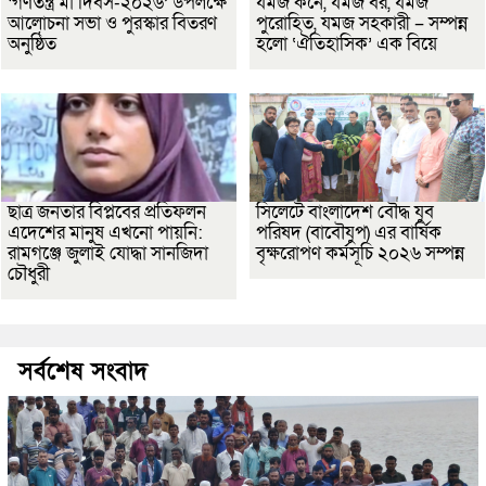
‘গণতন্ত্র মা দিবস-২০২৬’ উপলক্ষে
যমজ কনে, যমজ বর, যমজ
আলোচনা সভা ও পুরস্কার বিতরণ
পুরোহিত, যমজ সহকারী – সম্পন্ন
অনুষ্ঠিত
হলো ‘ঐতিহাসিক’ এক বিয়ে
ছাত্র জনতার বিপ্লবের প্রতিফলন
সিলেটে বাংলাদেশ বৌদ্ধ যুব
এদেশের মানুষ এখনো পায়নি:
পরিষদ (বাবৌযুপ) এর বার্ষিক
রামগঞ্জে জুলাই যোদ্ধা সানজিদা
বৃক্ষরোপণ কর্মসূচি ২০২৬ সম্পন্ন
চৌধুরী
সর্বশেষ সংবাদ