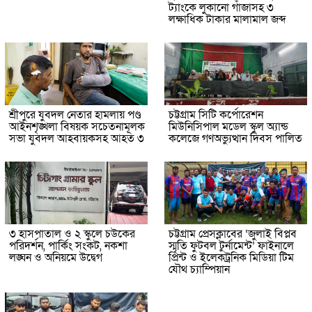
ট্যাংকে লুকানো গাঁজাসহ ৩
লক্ষাধিক টাকার মালামাল জব্দ
শ্রীপুরে যুবদল নেতার হামলায় পণ্ড
চট্টগ্রাম সিটি কর্পোরেশন
আইনশৃঙ্খলা বিষয়ক সচেতনামূলক
মিউনিসিপাল মডেল স্কুল অ্যান্ড
সভা যুবদল আহবায়কসহ আহত ৩
কলেজে গণঅভ্যুত্থান দিবস পালিত
৩ হাসপাতাল ও ২ স্কুলে চউকের
চট্টগ্রাম প্রেসক্লাবের ‘জুলাই বিপ্লব
পরিদর্শন, পার্কিং সংকট, নকশা
স্মৃতি ফুটবল টুর্নামেন্ট’ ফাইনালে
লঙ্ঘন ও অনিয়মে উদ্বেগ
প্রিন্ট ও ইলেকট্রনিক মিডিয়া টিম
যৌথ চ্যাম্পিয়ান