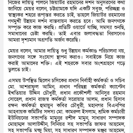
নিজের দায়িত্ব পালনে জিয়াউর রহমানের দর্শন অনুসরণের কথা
জানিয়ে মেয়র বলেন, চট্টগ্রামকে যদি একটি সবুজ, পরিচ্ছন্ন ও
স্বাস্থ্যকর শহরে রূপান্তর করতে চাই, তাহলে জিয়াউর রহমানের
গণমুখী উন্নয়ন দর্শন বাস্তবায়ন করতে হবে। আমি জনগণকে
সম্পৃক্ত করে কাজ করছি। প্রতিটি ওয়ার্ডে যাচ্ছি, সমস্যা শুনছি,
সমাধানের চেষ্টা করছি। তাই এবার জলাবদ্ধতা নিরসনেও
আমরা দৃশ্যমান অগ্রগতি অর্জন করেছি।
মেয়র বলেন, আমার দায়িত্ব শুধু উন্নয়ন কর্মকাণ্ড পরিচালনা নয়,
জনগণের সঙ্গে সংযোগ স্থাপন করাও। সবাইকে নিয়ে কাজ
করাই আমাদের শক্তি। এই শহরকে সবার অংশগ্রহণে গড়ে
তুলতে চাই।
এসময় উপস্থিত ছিলেন চসিকের প্রধান নির্বাহী কর্মকর্তা ও সচিব
মো. আশরাফুল আমিন, প্রধান পরিছন্ন কর্মকর্তা ক্যাপ্টেন
ইখতিয়ার উদ্দিন চৌধুরী, প্রধান প্রকৌশলী আনিসুর রহমান
সোহেল, প্রধান রাজস্ব কর্মকর্তা সরোয়ার আলম, প্রধান হিসাব
রক্ষন কর্মকর্তা হুমায়ুন কবির চৌধুরী, মহানগর বিএনপির
আহবায়ক কমিটির সদস্য মো. কামরুল ইসলাম, শ্রমিক কর্মচারী
ইউনিয়নের সভাপতি মামুনুর রশীদ মামুন, সাধারণ সম্পাদক
মোহাম্মদ আলাউদ্দীন, সিনিয়র সহ সভাপতি জাফর আহমেদ,
সহ সভাপতি মন্জু মিয়া, সহ সাধারণ সম্পাদক মঞ্জুর আহমেদ,