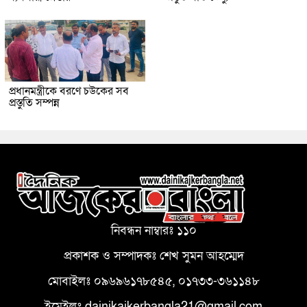
প্রধানমন্ত্রীকে বরণে চউকের সব
প্রস্তুতি সম্পন্ন
নিবন্ধন নাম্বারঃ ১১০
প্রকাশক ও সম্পাদকঃ শেখ সুমন আহম্মেদ
মোবাইলঃ ০৯৬৯৬১৭৮৫৪৫, ০১৭৩৩-৩৬১১৪৮
ইমেইলঃ dainikajkerbangla21@gmail.com