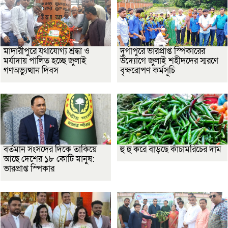
মাদারীপুরে যথাযোগ্য শ্রদ্ধা ও
দুর্গাপুরে ভারপ্রাপ্ত স্পিকারের
মর্যাদায় পালিত হচ্ছে জুলাই
উদ্যোগে জুলাই শহীদদের স্মরণে
গণঅভ্যুত্থান দিবস
বৃক্ষরোপণ কর্মসূচি
বর্তমান সংসদের দিকে তাকিয়ে
হু হু করে বাড়ছে কাঁচামরিচের দাম
আছে দেশের ১৮ কোটি মানুষ:
ভারপ্রাপ্ত স্পিকার