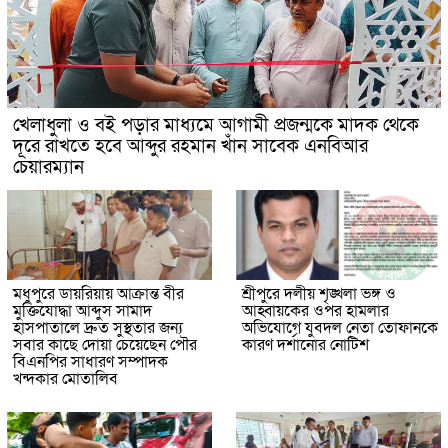
খেলাধুলা ও বই পড়ার মাধ্যমে আগামী প্রজন্মকে মাদক থেকে
দূরে রাখতে হবে আব্দুর রহমান খাঁন সাবেক এনবিআর
চেয়ারম্যান
মধুপুরে ডায়রিয়ায় আক্রান্ত বীর
শ্রীপুরে দলীয় শৃঙ্খলা ভঙ্গ ও
মুক্তিযোদ্ধা আব্দুস সামাদ
আহ্বায়কের ওপর হামলার
হাসপাতালে দ্রুত সুস্থতার জন্য
অভিযোগে যুবদল নেতা তোফানকে
সবার কাছে দোয়া চেয়েছেন পৌর
কারণ দর্শানোর নোটিশ
বিএনপির সাধারণ সম্পাদক
খন্দকার মোতালিব