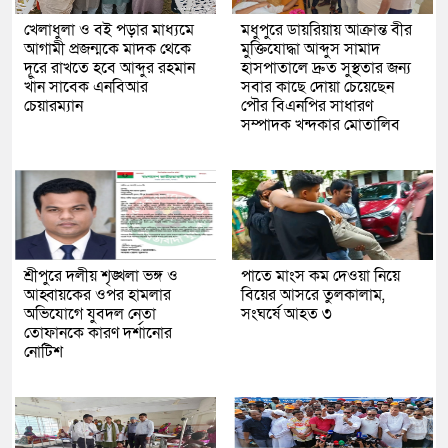
খেলাধুলা ও বই পড়ার মাধ্যমে
মধুপুরে ডায়রিয়ায় আক্রান্ত বীর
আগামী প্রজন্মকে মাদক থেকে
মুক্তিযোদ্ধা আব্দুস সামাদ
দূরে রাখতে হবে আব্দুর রহমান
হাসপাতালে দ্রুত সুস্থতার জন্য
খাঁন সাবেক এনবিআর
সবার কাছে দোয়া চেয়েছেন
চেয়ারম্যান
পৌর বিএনপির সাধারণ
সম্পাদক খন্দকার মোতালিব
শ্রীপুরে দলীয় শৃঙ্খলা ভঙ্গ ও
পাতে মাংস কম দেওয়া নিয়ে
আহ্বায়কের ওপর হামলার
বিয়ের আসরে তুলকালাম,
অভিযোগে যুবদল নেতা
সংঘর্ষে আহত ৩
তোফানকে কারণ দর্শানোর
নোটিশ