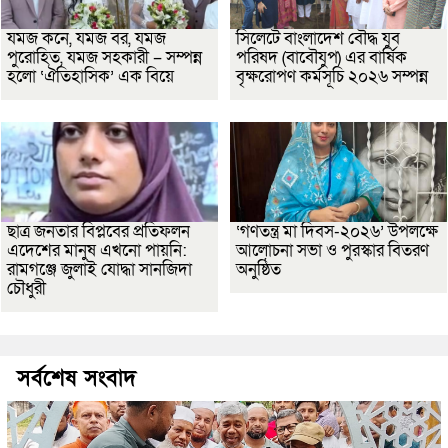
যমজ কনে, যমজ বর, যমজ
সিলেটে বাংলাদেশ বৌদ্ধ যুব
পুরোহিত, যমজ সহকারী – সম্পন্ন
পরিষদ (বাবৌযুপ) এর বার্ষিক
হলো ‘ঐতিহাসিক’ এক বিয়ে
বৃক্ষরোপণ কর্মসূচি ২০২৬ সম্পন্ন
ছাত্র জনতার বিপ্লবের প্রতিফলন
‘গণতন্ত্র মা দিবস-২০২৬’ উপলক্ষে
এদেশের মানুষ এখনো পায়নি:
আলোচনা সভা ও পুরস্কার বিতরণ
রামগঞ্জে জুলাই যোদ্ধা সানজিদা
অনুষ্ঠিত
চৌধুরী
সর্বশেষ সংবাদ