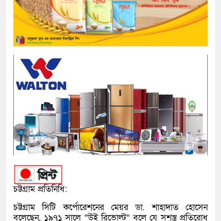
চট্টগ্রাম প্রতিনিধি:
চট্টগ্রাম সিটি কর্পোরেশনের মেয়র ডা. শাহাদাত হোসেন
বলেছেন, ১৯৭১ সালে “উই রিভোল্ট” বলে যে সশস্ত্র প্রতিরোধ