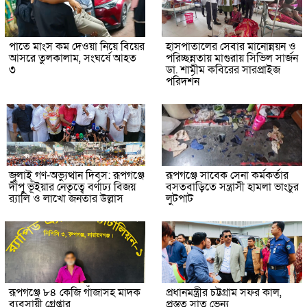
পাতে মাংস কম দেওয়া নিয়ে বিয়ের
হাসপাতালের সেবার মানোন্নয়ন ও
আসরে তুলকালাম, সংঘর্ষে আহত
পরিচ্ছন্নতায় মাগুরায় সিভিল সার্জন
৩
ডা. শামীম কবিরের সারপ্রাইজ
পরিদর্শন
জুলাই গণ-অভ্যুত্থান দিবস: রূপগঞ্জে
রূপগঞ্জে সাবেক সেনা কর্মকর্তার
দীপু ভূঁইয়ার নেতৃত্বে বর্ণাঢ্য বিজয়
বসতবাড়িতে সন্ত্রাসী হামলা ভাংচুর
র‌্যালি ও লাখো জনতার উল্লাস
লুটপাট
রূপগঞ্জে ৮৪ কেজি গাঁজাসহ মাদক
প্রধানমন্ত্রীর চট্টগ্রাম সফর কাল,
ব্যবসায়ী গ্রেপ্তার
প্রস্তুত সাত ভেন্যু