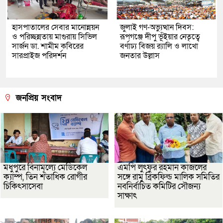
হাসপাতালের সেবার মানোন্নয়ন
জুলাই গণ-অভ্যুত্থান দিবস:
ও পরিচ্ছন্নতায় মাগুরায় সিভিল
রূপগঞ্জে দীপু ভূঁইয়ার নেতৃত্বে
সার্জন ডা. শামীম কবিরের
বর্ণাঢ্য বিজয় র‌্যালি ও লাখো
সারপ্রাইজ পরিদর্শন
জনতার উল্লাস
জনপ্রিয় সংবাদ
মধুপুরে বিনামূল্যে মেডিকেল
এমপি লুৎফুর রহমান কাজলের
ক্যাম্প, তিন শতাধিক রোগীর
সঙ্গে রামু ব্রিকফিল্ড মালিক সমিতির
চিকিৎসাসেবা
নবনির্বাচিত কমিটির সৌজন্য
সাক্ষাৎ