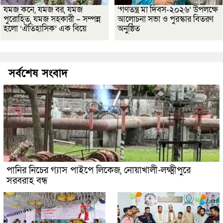
যমজ কনে, যমজ বর, যমজ
‘গণতন্ত্র মা দিবস-২০২৬’ উপলক্ষে
পুরোহিত, যমজ সহকারী – সম্পন্ন
আলোচনা সভা ও পুরস্কার বিতরণ
হলো ‘ঐতিহাসিক’ এক বিয়ে
অনুষ্ঠিত
সর্বশেষ সংবাদ
পানির নিচের গ্যাস পাইপে লিকেজ, নোয়াখালী-লক্ষ্মীপুরে
সরবরাহ বন্ধ