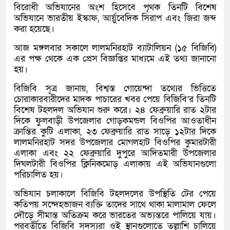
বিরোধী অভিযানের অংশ হিসেবে পৃথক তিনটি বিশেষ
অভিযানে ভারতীয় ইস্কাফ, আর্য়ুবেদিক সিরাপ এবং জিরা জব্দ
করা হয়েছে।
আজ মঙ্গলবার সকালে লালমনিরহাট ব্যাটালিয়ন (১৫ বিজিবি)
এর পক্ষ থেকে এক প্রেস বিজ্ঞপ্তির মাধ্যমে এই তথ্য জানানো
হয়।
বিজিবি সূত্র জানায়, বিশ্বস্ত গোয়েন্দা তথ্যের ভিত্তিতে
চোরাকারবারীদের মাদক পাচারের খবর পেয়ে বিজিবি’র তিনটি
বিশেষ টহলদল অভিযান শুরু করে। ২৪ ফেব্রুয়ারি রাত ২টার
দিকে ফুলবাড়ী উপজেলার গোড়কমন্ডল বিওপির আওতাধীন
ক্রান্তির কুটি এলাকা, ২৩ ফেব্রুয়ারি রাত সাড়ে ১২টার দিকে
লালমনিরহাট সদর উপজেলার মোগলহাট বিওপির কুমারটারী
এলাকা এবং ২২ ফেব্রুয়ারি দুপুরে আদিতমারী উপজেলার
দিঘলটারী বিওপির ক্লিনিকমোড় এলাকায় এই অভিযানগুলো
পরিচালিত হয়।
অভিযান চলাকালে বিজিবি টহলদলের উপস্থিতি টের পেয়ে
কতিপয় সন্দেহভাজন ব্যক্তি তাদের সাথে থাকা মালামাল ফেলে
দৌড়ে সীমান্ত অতিক্রম করে ভারতের অভ্যন্তরে পালিয়ে যায়।
পরবর্তীতে বিজিবি সদস্যরা ওই স্থানগুলোতে তল্লাশি চালিয়ে