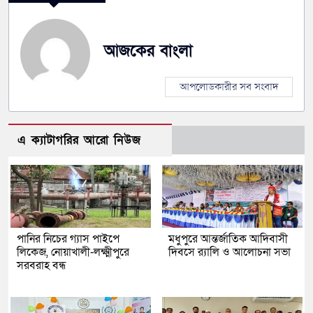
আজকের বাংলা
আপলোডকারীর সব সংবাদ
এ ক্যাটাগরির আরো নিউজ
পানির নিচের গ্যাস পাইপে
মধুপুরে আন্তর্জাতিক আদিবাসী
লিকেজ, নোয়াখালী-লক্ষ্মীপুরে
দিবসে র‍্যালি ও আলোচনা সভা
সরবরাহ বন্ধ