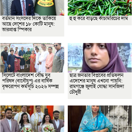
বর্তমান সংসদের দিকে তাকিয়ে
হু হু করে বাড়ছে কাঁচামরিচের দাম
আছে দেশের ১৮ কোটি মানুষ:
ভারপ্রাপ্ত স্পিকার
সিলেটে বাংলাদেশ বৌদ্ধ যুব
ছাত্র জনতার বিপ্লবের প্রতিফলন
পরিষদ (বাবৌযুপ) এর বার্ষিক
এদেশের মানুষ এখনো পায়নি:
বৃক্ষরোপণ কর্মসূচি ২০২৬ সম্পন্ন
রামগঞ্জে জুলাই যোদ্ধা সানজিদা
চৌধুরী