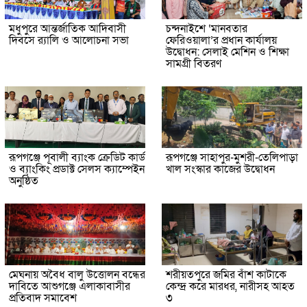
মধুপুরে আন্তর্জাতিক আদিবাসী
চন্দনাইশে ‘মানবতার
দিবসে র‍্যালি ও আলোচনা সভা
ফেরিওয়ালা’র প্রধান কার্যালয়
উদ্বোধন: সেলাই মেশিন ও শিক্ষা
সামগ্রী বিতরণ
রূপগঞ্জে পূবালী ব্যাংক ক্রেডিট কার্ড
রূপগঞ্জে সাহাপুর-মুশরী-তেলিপাড়া
ও ব্যাংকিং প্রডাক্ট সেলস ক্যাম্পেইন
খাল সংস্কার কাজের উদ্বোধন
অনুষ্ঠিত
মেঘনায় অবৈধ বালু উত্তোলন বন্ধের
শরীয়তপুরে জমির বাঁশ কাটাকে
দাবিতে আশুগঞ্জে এলাকাবাসীর
কেন্দ্র করে মারধর, নারীসহ আহত
প্রতিবাদ সমাবেশ
৩