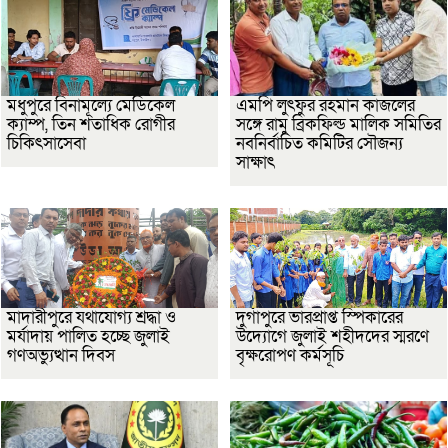
মধুপুরে বিনামূল্যে মেডিকেল
এমপি লুৎফুর রহমান কাজলের
ক্যাম্প, তিন শতাধিক রোগীর
সঙ্গে রামু ব্রিকফিল্ড মালিক সমিতির
চিকিৎসাসেবা
নবনির্বাচিত কমিটির সৌজন্য
সাক্ষাৎ
মাদারীপুরে যথাযোগ্য শ্রদ্ধা ও
দুর্গাপুরে ভারপ্রাপ্ত স্পিকারের
মর্যাদায় পালিত হচ্ছে জুলাই
উদ্যোগে জুলাই শহীদদের স্মরণে
গণঅভ্যুত্থান দিবস
বৃক্ষরোপণ কর্মসূচি