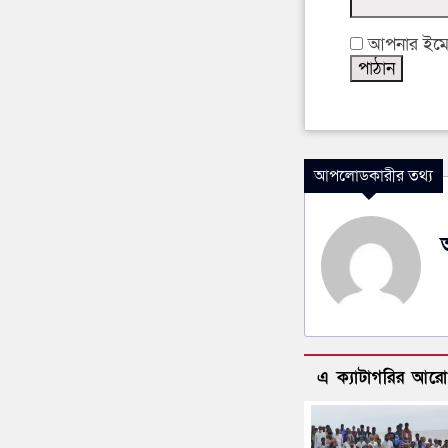
আপনার ইমেইল
আপলোডকারীর তথ্য
এ ক্যাটাগরির আর