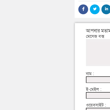
আপনার মতাম
মেসেজ বক্স
নাম :
ই-মেইল :
ওয়েবসাইট :