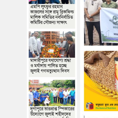
এমপি লুৎফুর রহমান
কাজলের সঙ্গে রামু ব্রিকফিল্ড
মালিক সমিতির নবনির্বাচিত
কমিটির সৌজন্য সাক্ষাৎ
মাদারীপুরে যথাযোগ্য শ্রদ্ধা
ও মর্যাদায় পালিত হচ্ছে
জুলাই গণঅভ্যুত্থান দিবস
দুর্গাপুরে ভারপ্রাপ্ত স্পিকারের
উদ্যোগে জুলাই শহীদদের