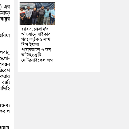
ি) এর
 মোড়ে
বায়ুর
র‌্যাব-৭ চট্টগ্রাম’র
অভিযানে বাইকার
এরিয়া
গ্যাং কর্তৃক ১ লাখ
পিস ইয়াবা
পাচারকালে ৬ জন
লবায়ু
আটক,০৫টি
 হলো-
মোটরসাইকেল জব্দ
প্রণয়ন
পরিবেশ
 করার
র্জ্য
বদিহি
্তব্য
ইকবাল
ামান,