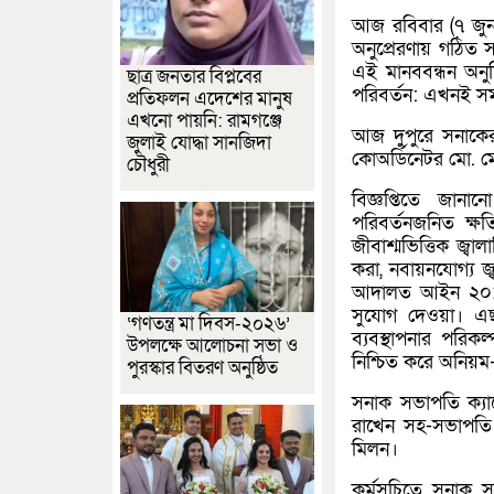
আজ রবিবার (৭ জুন)
অনুপ্রেরণায় গঠিত
এই মানববন্ধন অনুষ
ছাত্র জনতার বিপ্লবের
পরিবর্তন: এখনই সময়
প্রতিফলন এদেশের মানুষ
এখনো পায়নি: রামগঞ্জে
আজ দুপুরে সনাকের
জুলাই যোদ্ধা সানজিদা
কোঅর্ডিনেটর মো. 
চৌধুরী
বিজ্ঞপ্তিতে জানা
পরিবর্তনজনিত ক্ষ
জীবাশ্মভিত্তিক জ্বা
করা, নবায়নযোগ্য জ্ব
আদালত আইন ২০১০’ 
সুযোগ দেওয়া। এছা
‘গণতন্ত্র মা দিবস-২০২৬’
ব্যবস্থাপনার পরিক
উপলক্ষে আলোচনা সভা ও
নিশ্চিত করে অনিয়
পুরস্কার বিতরণ অনুষ্ঠিত
সনাক সভাপতি ক্যাপ
রাখেন সহ-সভাপতি 
মিলন।
কর্মসূচিতে সনাক স