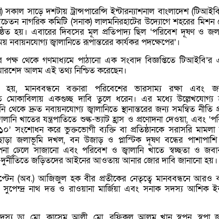
 সকাল সাড়ে দশটায় ট্রান্সপারেন্সি ইন্টারন্যাশনাল বাংলাদেশ (টিআইব
 সচেতন নাগরিক কমিটি (সনাক) লালমনিরহাটের উদ্যোগে শহরের মিশন
্ঠিত হয়। এবারের দিবসের মূল প্রতিপাদ্য ছিল ‘পরিবেশ দূষণ ও জল
 নবায়নযোগ্য জ্বালানিতে রূপান্তরের কার্যকর পদক্ষেপের’।
 পক্ষ থেকে গণমাধ্যমে পাঠানো এক সংবাদ বিজ্ঞপ্তিতে টিআইবি’র 
মোরশেদ আলম এই তথ্য নিশ্চিত করেছেন।
নো হয়, মানববন্ধনে বক্তারা পরিবেশের ভারসাম্য রক্ষা এবং জ
তি মোকাবিলায় একগুচ্ছ দাবি তুলে ধরেন। এর মধ্যে উল্লেখযোগ্য
লানি থেকে দ্রুত নবায়নযোগ্য জ্বালানিতে স্থানান্তরের জন্য সমন্বিত নীতি 
ালানি খাতের যন্ত্রপাতিতে শুল্ক-ভ্যাট হ্রাস ও প্রণোদনা দেওয়া, এবং ‘
সংশোধন করে ভুক্তভোগী ব্যক্তি বা প্রতিষ্ঠানকে সরাসরি মামলা
ড়া জলাভূমি দখল, বন উজাড় ও প্লাস্টিক দূষণ বন্ধের পাশাপাশি ব
ল্পনা ঢেলে সাজানো এবং পরিবেশ ও জ্বালানি খাতে স্বচ্ছতা ও জবা
ম-দুর্নীতিতে জড়িতদের আইনের আওতায় আনার জোর দাবি জানানো হয়।
্টেন (অব.) আজিজুল হক বীর প্রতীকের নেতৃত্বে মানববন্ধনে আরও বক
সুপেন্দ্র নাথ দত্ত ও রাওয়ানা মার্জিয়া এবং সনাক সদস্য আশিক 
দস্য ডা. মো. কাসেম আলী, মো. রফিকুল আলম খান স্বপন, স্বপ্না জ