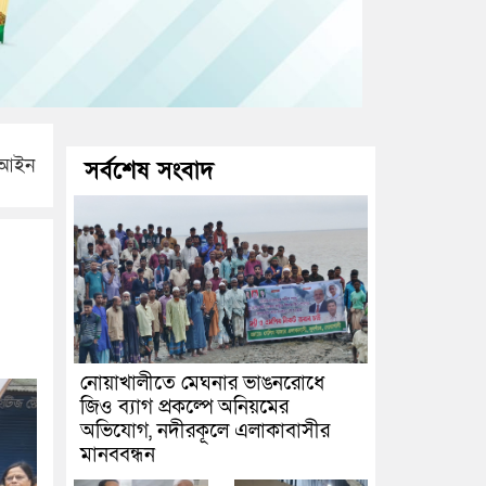
শ আইন
সর্বশেষ সংবাদ
নোয়াখালীতে মেঘনার ভাঙনরোধে
জিও ব্যাগ প্রকল্পে অনিয়মের
অভিযোগ, নদীরকূলে এলাকাবাসীর
মানববন্ধন