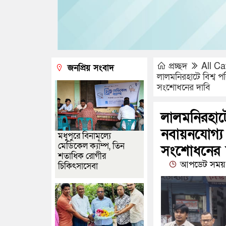
প্রচ্ছদ
All Ca
জনপ্রিয় সংবাদ
লালমনিরহাটে বিশ্ব প
সংশোধনের দাবি
লালমনিরহাটে
নবায়নযোগ্য
মধুপুরে বিনামূল্যে
মেডিকেল ক্যাম্প, তিন
সংশোধনের 
শতাধিক রোগীর
আপডেট সময় 
চিকিৎসাসেবা