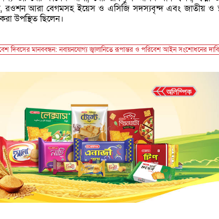
, রওশন আরা বেগমসহ ইয়েস ও এসিজি সদস্যবৃন্দ এবং জাতীয় ও স্
িকরা উপস্থিত ছিলেন।
িবেশ দিবসের মানববন্ধন: নবায়নযোগ্য জ্বালানিতে রূপান্তর ও পরিবেশ আইন সংশোধনের দাবি