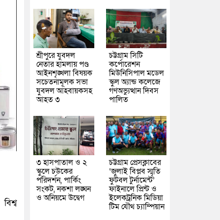
শ্রীপুরে যুবদল
চট্টগ্রাম সিটি
নেতার হামলায় পণ্ড
কর্পোরেশন
আইনশৃঙ্খলা বিষয়ক
মিউনিসিপাল মডেল
সচেতনামূলক সভা
স্কুল অ্যান্ড কলেজে
যুবদল আহবায়কসহ
গণঅভ্যুত্থান দিবস
আহত ৩
পালিত
৩ হাসপাতাল ও ২
চট্টগ্রাম প্রেসক্লাবের
স্কুলে চউকের
‘জুলাই বিপ্লব স্মৃতি
পরিদর্শন, পার্কিং
ফুটবল টুর্নামেন্ট’
সংকট, নকশা লঙ্ঘন
ফাইনালে প্রিন্ট ও
ও অনিয়মে উদ্বেগ
ইলেকট্রনিক মিডিয়া
বিশ্ব
টিম যৌথ চ্যাম্পিয়ান