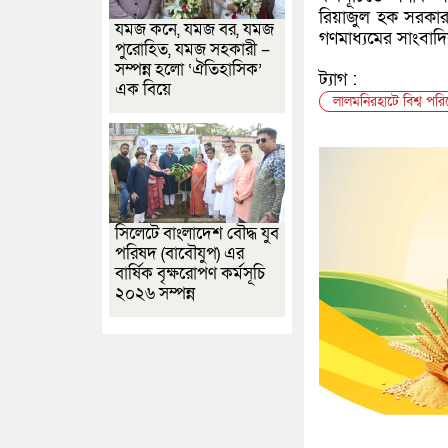
রিয়াজুল হক সরকার
যমজ কনে, যমজ বর, যমজ
গণমাধ্যমের সাংবাদ
পুরোহিত, যমজ সহকারী –
সম্পন্ন হলো ‘ঐতিহাসিক’
ট্যাগ :
এক বিয়ে
লালমনিরহাটে বিশ্ব পর
সিলেটে বাংলাদেশ বৌদ্ধ যুব
পরিষদ (বাবৌযুপ) এর
বার্ষিক বৃক্ষরোপণ কর্মসূচি
২০২৬ সম্পন্ন