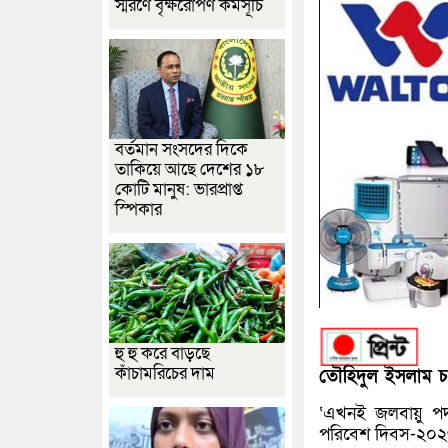
স্মরণে বৃক্ষরোপণ কর্মসূচি
বর্তমান সংসদের দিকে
তাকিয়ে আছে দেশের ১৮
কোটি মানুষ: ভারপ্রাপ্ত
স্পিকার
হু হু করে বাড়ছে
কাঁচামরিচের দাম
তৌহিদুল ইসলাম চঞ
‘এখনই জলবায়ু পদ
পরিবেশ দিবস-২০২৬ 