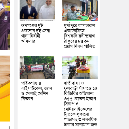
রূপগঞ্জের দুই
দুর্গাপুরে কালচারাল
প্রজন্মের দুই সেরা
একাডেমিতে
থানা নির্বাহী
বিশ্বকবি রবীন্দ্রনাথ
অফিসার
ঠাকুরের ৮৫তম
প্রয়াণ দিবস পালিত
পাইকগাছায়
হাতীবান্ধা ও
বাইসাইকেল, ভ্যান
ফুলবাড়ী সীমান্তে ১৫
ও সেলাই মেশিন
বিজিবির অভিযান:
বিতরণ
৩৫৫ বোতল ইস্কাপ
সিরাপ ও
মোটরসাইকেলের
ট্যাংকে লুকানো
গাঁজাসহ ৩ লক্ষাধিক
টাকার মালামাল জব্দ