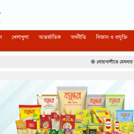
Dhaka
07:21:33 AM
, Friday, 7 August 2026
নিবন্ধন নাম্বারঃ ১১০, সিরিয়াল নাম্বারঃ ১৫৪, কোড নাম্বারঃ ৯২
ন
খেলাধুলা
আন্তর্জাতিক
অর্থনীতি
বিজ্ঞান ও প্রযুক্তি
নোয়াখালীতে মেঘনার ভাঙনরোধে জিও ব্যাগ 