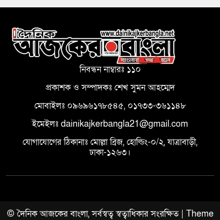
নিবন্ধন নাম্বারঃ ১১০
প্রকাশক ও সম্পাদকঃ শেখ সুমন আহম্মেদ
মোবাইলঃ ০৯৬৯৬১৭৮৫৪৫, ০১৭৩৩-৩৬১১৪৮
ইমেইলঃ dainikajkerbangla21@gmail.com
যোগাযোগের ঠিকানাঃ মোল্লা ব্রিজ, হোল্ডিং-০/২, যাত্রাবাড়ী,
ঢাকা-১২৬৩।
© দৈনিক আজকের বাংলা, সর্বস্বত্ব স্বত্বাধিকার সংরক্ষিত | Theme