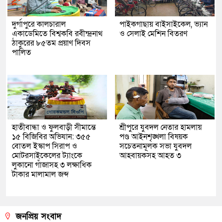
দুর্গাপুরে কালচারাল
পাইকগাছায় বাইসাইকেল, ভ্যান
একাডেমিতে বিশ্বকবি রবীন্দ্রনাথ
ও সেলাই মেশিন বিতরণ
ঠাকুরের ৮৫তম প্রয়াণ দিবস
পালিত
হাতীবান্ধা ও ফুলবাড়ী সীমান্তে
শ্রীপুরে যুবদল নেতার হামলায়
১৫ বিজিবির অভিযান: ৩৫৫
পণ্ড আইনশৃঙ্খলা বিষয়ক
বোতল ইস্কাপ সিরাপ ও
সচেতনামূলক সভা যুবদল
মোটরসাইকেলের ট্যাংকে
আহবায়কসহ আহত ৩
লুকানো গাঁজাসহ ৩ লক্ষাধিক
টাকার মালামাল জব্দ
জনপ্রিয় সংবাদ