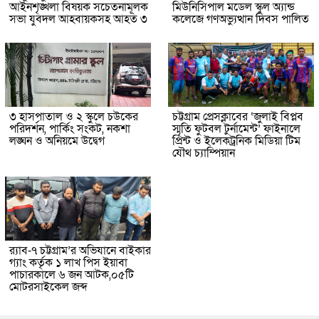
আইনশৃঙ্খলা বিষয়ক সচেতনামূলক
মিউনিসিপাল মডেল স্কুল অ্যান্ড
সভা যুবদল আহবায়কসহ আহত ৩
কলেজে গণঅভ্যুত্থান দিবস পালিত
৩ হাসপাতাল ও ২ স্কুলে চউকের
চট্টগ্রাম প্রেসক্লাবের ‘জুলাই বিপ্লব
পরিদর্শন, পার্কিং সংকট, নকশা
স্মৃতি ফুটবল টুর্নামেন্ট’ ফাইনালে
লঙ্ঘন ও অনিয়মে উদ্বেগ
প্রিন্ট ও ইলেকট্রনিক মিডিয়া টিম
যৌথ চ্যাম্পিয়ান
র‌্যাব-৭ চট্টগ্রাম’র অভিযানে বাইকার
গ্যাং কর্তৃক ১ লাখ পিস ইয়াবা
পাচারকালে ৬ জন আটক,০৫টি
মোটরসাইকেল জব্দ