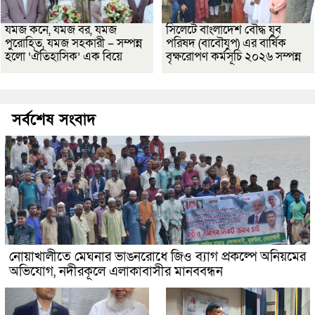
যমজ কনে, যমজ বর, যমজ
সিলেটে বাংলাদেশ বৌদ্ধ যুব
পুরোহিত, যমজ সহকারী – সম্পন্ন
পরিষদ (বাবৌযুপ) এর বার্ষিক
হলো ‘ঐতিহাসিক’ এক বিয়ে
বৃক্ষরোপণ কর্মসূচি ২০২৬ সম্পন্ন
সর্বশেষ সংবাদ
নোয়াখালীতে মেঘনার ভাঙনরোধে জিও ব্যাগ প্রকল্পে অনিয়মের
অভিযোগ, নদীরকূলে এলাকাবাসীর মানববন্ধন