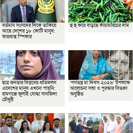
বর্তমান সংসদের দিকে তাকিয়ে
হু হু করে বাড়ছে কাঁচামরিচের দাম
আছে দেশের ১৮ কোটি মানুষ:
ভারপ্রাপ্ত স্পিকার
ছাত্র জনতার বিপ্লবের প্রতিফলন
‘গণতন্ত্র মা দিবস-২০২৬’ উপলক্ষে
এদেশের মানুষ এখনো পায়নি:
আলোচনা সভা ও পুরস্কার বিতরণ
রামগঞ্জে জুলাই যোদ্ধা সানজিদা
অনুষ্ঠিত
চৌধুরী