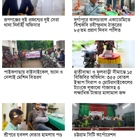
রূপগঞ্জের দুই প্রজন্মের দুই সেরা
দুর্গাপুরে কালচারাল একাডেমিতে
থানা নির্বাহী অফিসার
বিশ্বকবি রবীন্দ্রনাথ ঠাকুরের
৮৫তম প্রয়াণ দিবস পালিত
পাইকগাছায় বাইসাইকেল, ভ্যান ও
হাতীবান্ধা ও ফুলবাড়ী সীমান্তে ১৫
সেলাই মেশিন বিতরণ
বিজিবির অভিযান: ৩৫৫ বোতল
ইস্কাপ সিরাপ ও মোটরসাইকেলের
ট্যাংকে লুকানো গাঁজাসহ ৩
লক্ষাধিক টাকার মালামাল জব্দ
শ্রীপুরে যুবদল নেতার হামলায় পণ্ড
চট্টগ্রাম সিটি কর্পোরেশন