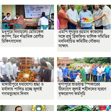
মধুপুরে বিনামূল্যে মেডিকেল
এমপি লুৎফুর রহমান কাজলের
ক্যাম্প, তিন শতাধিক রোগীর
সঙ্গে রামু ব্রিকফিল্ড মালিক সমিতির
চিকিৎসাসেবা
নবনির্বাচিত কমিটির সৌজন্য
সাক্ষাৎ
মাদারীপুরে যথাযোগ্য শ্রদ্ধা ও
দুর্গাপুরে ভারপ্রাপ্ত স্পিকারের
মর্যাদায় পালিত হচ্ছে জুলাই
উদ্যোগে জুলাই শহীদদের স্মরণে
গণঅভ্যুত্থান দিবস
বৃক্ষরোপণ কর্মসূচি