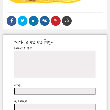
আপনার মতামত লিখুন
মেসেজ বক্স
নাম :
ই-মেইল :