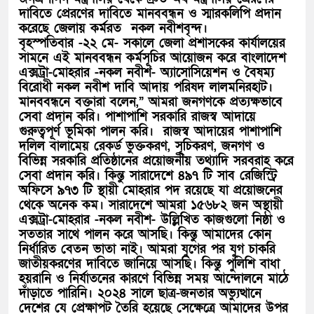
দাবিতে প্রেরণের দাবিতে মানববন্ধন ও স্মারকলিপি প্রদান
করেছে জেলায় কর্মরত নকল নবীশবৃন্দ।
বৃহস্পতিবার -২২ মে- সকালে জেলা প্রশাসকের কার্যালয়ের
সামনে এই মানববন্ধন কর্মসূচির আয়োজন করে বাংলাদেশ
এক্সট্রা-মোহরার -নকল নবীশ- অ্যাসোসিয়েশন ও বৈষম্য
বিরোধী নকল নবীশ দাবি আদায় পরিষদ লালমনিরহাট।
মানববন্ধনে বক্তারা বলেন,” আমরা জনগণকে প্রত্যক্ষভাবে
সেবা প্রদান করি। পাশাপাশি সরকারি রাজস্ব আদায়ে
গুরুত্বপূর্ণ ভূমিকা পালন করি। রাজস্ব আদায়ের পাশাপাশি
দলিল বালামেয় রেকর্ড ভুক্তকরণ, সূচিকরণ, জনগণ ও
বিভিন্ন সরকারি প্রতিষ্ঠানের প্রয়োজনীয় তথ্যাদি সরবরাহ করে
সেবা প্রদান করি। কিন্তু সারাদেশে ৪৯৭ টি সাব রেজিস্ট্রি
অফিসে ৯৭৩ টি স্থায়ী মোহরার পদ রয়েছে যা প্রয়োজনের
থেকে অনেক কম। সারাদেশে আমরা ১৫৬৮২ জন অস্থায়ী
এক্সট্রা-মোহরার -নকল নবীশ- উল্লিখিত কাজগুলো নিষ্ঠা ও
সততার সাথে পালন করে আসছি। কিন্তু আমাদের কোন
নির্ধারিত বেতন ভাতা নাই। আমরা যুগের পর যুগ চাকরি
জাতীয়করণের দাবিতে জানিয়ে আসছি। কিন্তু পুলিশি বাধা
হয়রানি ও নির্যাতনের কারণে বিভিন্ন সময় আন্দোলনে মাঠে
দাঁড়াতে পারিনি। ২০২৪ সালে ছাত্র-জনতার অভ্যুত্থানে
দেশের যে প্রেক্ষাপট তৈরি হয়েছে সেক্ষেত্রে আমাদের উপর