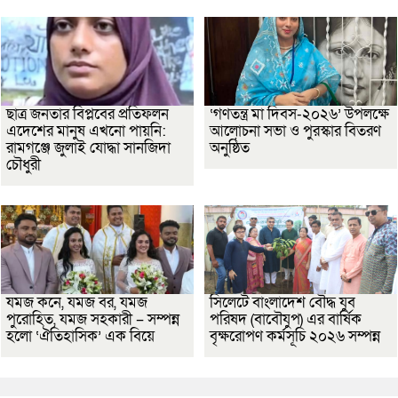
ছাত্র জনতার বিপ্লবের প্রতিফলন
‘গণতন্ত্র মা দিবস-২০২৬’ উপলক্ষে
এদেশের মানুষ এখনো পায়নি:
আলোচনা সভা ও পুরস্কার বিতরণ
রামগঞ্জে জুলাই যোদ্ধা সানজিদা
অনুষ্ঠিত
চৌধুরী
যমজ কনে, যমজ বর, যমজ
সিলেটে বাংলাদেশ বৌদ্ধ যুব
পুরোহিত, যমজ সহকারী – সম্পন্ন
পরিষদ (বাবৌযুপ) এর বার্ষিক
হলো ‘ঐতিহাসিক’ এক বিয়ে
বৃক্ষরোপণ কর্মসূচি ২০২৬ সম্পন্ন