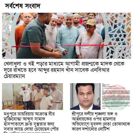
সর্বশেষ সংবাদ
খেলাধুলা ও বই পড়ার মাধ্যমে আগামী প্রজন্মকে মাদক থেকে
দূরে রাখতে হবে আব্দুর রহমান খাঁন সাবেক এনবিআর
চেয়ারম্যান
মধুপুরে ডায়রিয়ায় আক্রান্ত বীর
শ্রীপুরে দলীয় শৃঙ্খলা ভঙ্গ ও
মুক্তিযোদ্ধা আব্দুস সামাদ
আহ্বায়কের ওপর হামলার
হাসপাতালে দ্রুত সুস্থতার জন্য
অভিযোগে যুবদল নেতা তোফানকে
সবার কাছে দোয়া চেয়েছেন পৌর
কারণ দর্শানোর নোটিশ