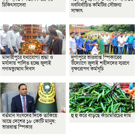
চিকিৎসাসেবা
নবনির্বাচিত কমিটির সৌজন্য
সাক্ষাৎ
মাদারীপুরে যথাযোগ্য শ্রদ্ধা ও
দুর্গাপুরে ভারপ্রাপ্ত স্পিকারের
মর্যাদায় পালিত হচ্ছে জুলাই
উদ্যোগে জুলাই শহীদদের স্মরণে
গণঅভ্যুত্থান দিবস
বৃক্ষরোপণ কর্মসূচি
বর্তমান সংসদের দিকে তাকিয়ে
হু হু করে বাড়ছে কাঁচামরিচের দাম
আছে দেশের ১৮ কোটি মানুষ:
ভারপ্রাপ্ত স্পিকার