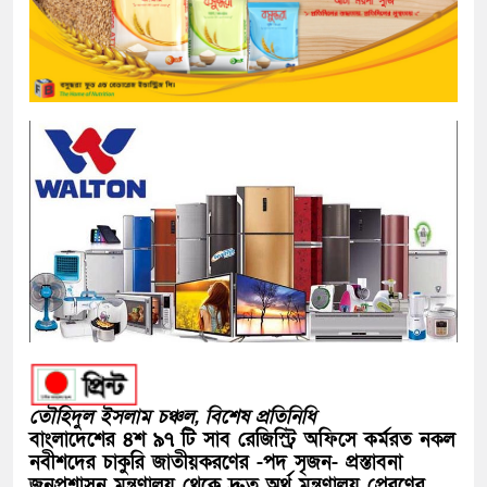
তৌহিদুল ইসলাম চঞ্চল, বিশেষ প্রতিনিধি
বাংলাদেশের ৪শ ৯৭ টি সাব রেজিস্ট্রি অফিসে কর্মরত নকল
নবীশদের চাকুরি জাতীয়করণের -পদ সৃজন- প্রস্তাবনা
জনপ্রশাসন মন্ত্রণালয় থেকে দ্রুত অর্থ মন্ত্রণালয় প্রেরণের