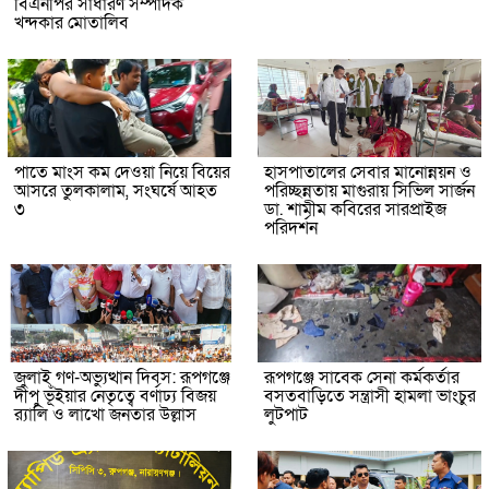
বিএনপির সাধারণ সম্পাদক
খন্দকার মোতালিব
পাতে মাংস কম দেওয়া নিয়ে বিয়ের
হাসপাতালের সেবার মানোন্নয়ন ও
আসরে তুলকালাম, সংঘর্ষে আহত
পরিচ্ছন্নতায় মাগুরায় সিভিল সার্জন
৩
ডা. শামীম কবিরের সারপ্রাইজ
পরিদর্শন
জুলাই গণ-অভ্যুত্থান দিবস: রূপগঞ্জে
রূপগঞ্জে সাবেক সেনা কর্মকর্তার
দীপু ভূঁইয়ার নেতৃত্বে বর্ণাঢ্য বিজয়
বসতবাড়িতে সন্ত্রাসী হামলা ভাংচুর
র‌্যালি ও লাখো জনতার উল্লাস
লুটপাট