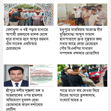
খেলাধুলা ও বই পড়ার মাধ্যমে
মধুপুরে ডায়রিয়ায় আক্রান্ত বীর
আগামী প্রজন্মকে মাদক থেকে
মুক্তিযোদ্ধা আব্দুস সামাদ
দূরে রাখতে হবে আব্দুর রহমান
হাসপাতালে দ্রুত সুস্থতার জন্য
খাঁন সাবেক এনবিআর
সবার কাছে দোয়া চেয়েছেন
চেয়ারম্যান
পৌর বিএনপির সাধারণ
সম্পাদক খন্দকার মোতালিব
শ্রীপুরে দলীয় শৃঙ্খলা ভঙ্গ ও
পাতে মাংস কম দেওয়া নিয়ে
আহ্বায়কের ওপর হামলার
বিয়ের আসরে তুলকালাম,
অভিযোগে যুবদল নেতা
সংঘর্ষে আহত ৩
তোফানকে কারণ দর্শানোর
নোটিশ