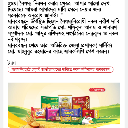
হওয়া বৈষম্য নিরসন করার ক্ষেত্রে আশার আলো দেখা
দিয়েছে। আমরা আমাদের দাবি মেনে নেয়ার জন্য
সরকারকে অনুরোধ জানাই। “
মানববন্ধনে উপস্থিত ছিলেন বৈষম্যবিরোধী নকল নবীশ দাবি
আদায় পরিষদের সভাপতি মো. শফিকুল আলম ও সাধারণ
সম্পাদক মো. আব্দুর রশিদসহ সংগঠনের নেতৃবৃন্দ ও নকল
নবীশবৃন্দ।
মানববন্ধন শেষে তারা অতিরিক্ত জেলা প্রশাসক( সার্বিক)
মো. মাহবুবুর রহমানের কাছে স্মারকলিপি পেশ করেন।
ট্যাগ :
লালমনিরহাটে চাকুরি জাতীয়করণের দাবিতে নকল নবীশদের মানববন্ধন