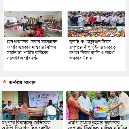
হাসপাতালের সেবার মানোন্নয়ন
জুলাই গণ-অভ্যুত্থান দিবস:
ও পরিচ্ছন্নতায় মাগুরায় সিভিল
রূপগঞ্জে দীপু ভূঁইয়ার নেতৃত্বে
সার্জন ডা. শামীম কবিরের
বর্ণাঢ্য বিজয় র‌্যালি ও লাখো
সারপ্রাইজ পরিদর্শন
জনতার উল্লাস
জনপ্রিয় সংবাদ
মধুপুরে বিনামূল্যে মেডিকেল
এমপি লুৎফুর রহমান কাজলের
ক্যাম্প, তিন শতাধিক রোগীর
সঙ্গে রামু ব্রিকফিল্ড মালিক সমিতির