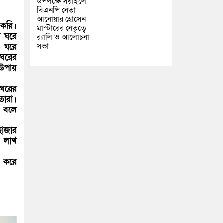
উপলক্ষে সরাইলে
বিএনপি নেতা
আনোয়ার হোসেন
 করি।
মাস্টারের নেতৃত্বে
য় ঘরে
র‍্যালি ও আলোচনা
সভা
ি ঘরে
 ঘরের
উপায়
 ঘরের
তারা।
 বলে
হাজার
১ লাখ
ি করে