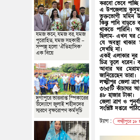
করবো ভেবে পাচ্ছি
এ উপজেলায় কুসু
ভুক্তভোগী মমিন উ
কিন্তু পানি বাড়ত
থাকতে পারিনি। অস
যমজ কনে, যমজ বর, যমজ
ছিলাম- এখন ঘর থেক
পুরোহিত, যমজ সহকারী –
যে অবস্থা থাকা
সম্পন্ন হলো ‘ঐতিহাসিক’
দেখছি না।
এক বিয়ে
একই এলাকার নুর হ
চিত্র তুলে ধরেন। 
আবার ঘর মেরাম
জানিয়েছেন তারা।
লক্ষ্মীপুর জেলা ত
৩৬৫টি কাঁচাঘর আং
৪৮ হাজার টাকা।
দুর্গাপুরে ভারপ্রাপ্ত স্পিকারের
জেলা ত্রাণ ও পুনর
উদ্যোগে জুলাই শহীদদের
সংশ্লিষ্ট দপ্তরে পাঠ
স্মরণে বৃক্ষরোপণ কর্মসূচি
ট্যাগ :
লক্ষ্মীপুরে ১৮