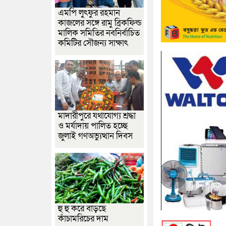
এমপি লুৎফুর রহমান
কাজলের সঙ্গে রামু ব্রিকফিল্ড
মালিক সমিতির নবনির্বাচিত
কমিটির সৌজন্য সাক্ষাৎ
মাদারীপুরে যথাযোগ্য শ্রদ্ধা
ও মর্যাদায় পালিত হচ্ছে
জুলাই গণঅভ্যুত্থান দিবস
হু হু করে বাড়ছে
কাঁচামরিচের দাম