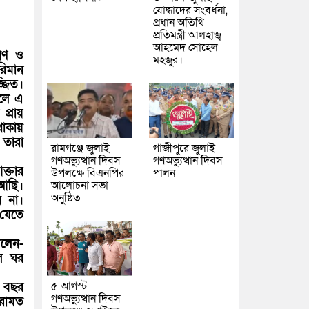
যোদ্ধাদের সংবর্ধনা,
প্রধান অতিথি
প্রতিমন্ত্রী আলহাজ্ব
আহমেদ সোহেল
রাণ ও
মহজুর।
রিমান
্জিত।
েলে এ
প্রায়
থাকায়
 তারা
রামগঞ্জে জুলাই
গাজীপুরে জুলাই
গণঅভ্যুত্থান দিবস
গণঅভ্যুত্থান দিবস
ক্তার
উপলক্ষে বিএনপির
পালন
 আছি।
আলোচনা সভা
অনুষ্ঠিত
ে না।
যেতে
বলেন-
লে ঘর
৫ আগস্ট
 বছর
গণঅভ্যুত্থান দিবস
েরামত