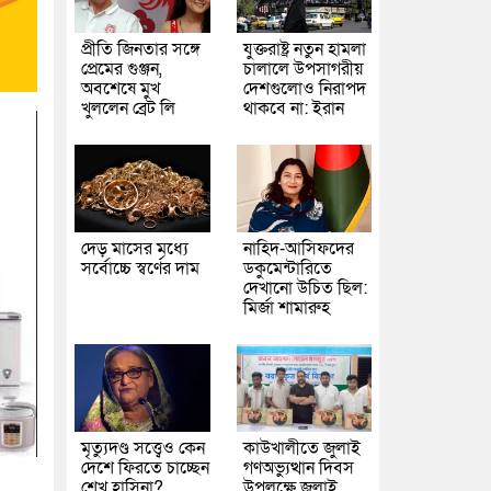
প্রীতি জিনতার সঙ্গে
যুক্তরাষ্ট্র নতুন হামলা
প্রেমের গুঞ্জন,
চালালে উপসাগরীয়
অবশেষে মুখ
দেশগুলোও নিরাপদ
খুললেন ব্রেট লি
থাকবে না: ইরান
দেড় মাসের মধ্যে
নাহিদ-আসিফদের
সর্বোচ্চে স্বর্ণের দাম
ডকুমেন্টারিতে
দেখানো উচিত ছিল:
মির্জা শামারুহ
মৃত্যুদণ্ড সত্ত্বেও কেন
কাউখালীতে জুলাই
দেশে ফিরতে চাচ্ছেন
গণঅভ্যুত্থান দিবস
শেখ হাসিনা?
উপলক্ষে জুলাই