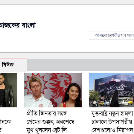
আজকের বাংলা
আপলোডকারীর সব সংব
ো নিউজ
প্রীতি জিনতার সঙ্গে
যুক্তরাষ্ট্র নতুন হামলা
োনকে
প্রেমের গুঞ্জন, অবশেষে
চালালে উপসাগরীয়
র
মুখ খুললেন ব্রেট লি
দেশগুলোও নিরাপদ