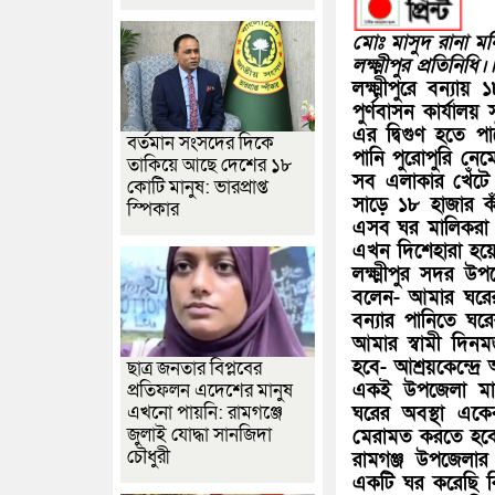
মোঃ মাসুদ রানা মন
লক্ষ্মীপুর প্রতিনিধি।
লক্ষ্মীপুরে বন্যা
পুর্ণবাসন কার্যালয়
এর দ্বিগুণ হতে 
বর্তমান সংসদের দিকে
পানি পুরোপুরি নেম
তাকিয়ে আছে দেশের ১৮
সব এলাকার খেঁটে 
কোটি মানুষ: ভারপ্রাপ্ত
সাড়ে ১৮ হাজার কা
স্পিকার
এসব ঘর মালিকরা এ
এখন দিশেহারা হয়
লক্ষ্মীপুর সদর উ
বলেন- আমার ঘরের 
বন্যার পানিতে ঘ
আমার স্বামী দি
হবে- আশ্রয়কেন্দ্
ছাত্র জনতার বিপ্লবের
একই উপজেলা মান্
প্রতিফলন এদেশের মানুষ
এখনো পায়নি: রামগঞ্জে
ঘরের অবস্থা একেব
জুলাই যোদ্ধা সানজিদা
মেরামত করতে হবে
চৌধুরী
রামগঞ্জ উপজেলা
একটি ঘর করেছি কি