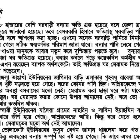
ি
।
য় ১৮ হাজারের বেশি ঘরবাড়ী বন্যায় ক্ষতি গ্রস্ত হয়েছে বলে জেলা ত্
 সূত্রে জানানো হয়েছে। তবে বেসরকারি হিসাবে ক্ষতিগ্রস্থ ঘরবাড়ির প
পারে বলে আশংকা করা হচ্ছে। এখনো অনেক ঘরবাড়ি পানিতে নিমজ
ে গেলে সঠিক ক্ষয়ক্ষতির পরিমাণ জানা যাবে। বন্যার পানি নেমে গ
খাওয়া মানুষকে আবার নতুন করে দুশ্চিন্তায় পড়তে হবে। বন্যায় 
ঁচা ঘর ক্ষতিগ্রস্ত হয়েছে। বন্যার কবলে পড়ে কয়েকদিন কর্মহীন 
খন রয়েছেন ব্যাপক অর্থসংকটে। তাই ক্ষতিগ্রস্ত ঘর মেরামত নিয়ে
ে পড়েছেন।
পজেলা ভাঙাখাঁ ইউনিয়নের জাগিদার বাড়ি এলাকার গৃহবধূ রাবেয়া আ
খুঁটি নড়বড়ে হয়ে গেছে। ঘরের কোমর পানি ছিল। আশ্রয়কেন্দ্রে
রের অবস্থা বসবাসের মতো নেই। মেরামত করা ছাড়া ঘরে ওঠা যাব
নমজুর। ঘর মেরামত করার কোনো উপায় আমাদের নেই। ঘরে তো 
রে আর কতদিন থাকব।
দারী ইউনিয়নের যাদৈয়া গ্রামের নাছরিন ও সাবিনা ইয়াছমিন 
ারে জীর্ণ হয়ে গেছে। আশ্রয়কেন্দ্রে আছি। কিন্তু ঘরে যেতে হ
। মেরামতের মতো অর্থ নেই আমাদের।
র ভোলাকোট ইউনিয়নের কুসুম বেগম জানান ধারদেনা করে গত
ন্তু এবছরের বন্যায় সম্পূর্ণ ঘর নষ্ট হয়ে গেছে। কি ভাবে এঘর ম