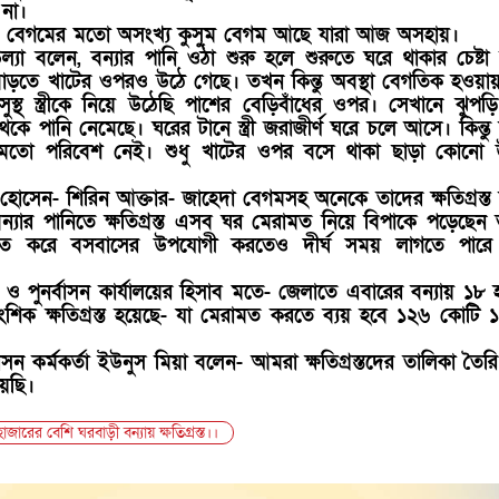
 না।
ম বেগমের মতো অসংখ্য কুসুম বেগম আছে যারা আজ অসহায়।
ল্যা বলেন, বন্যার পানি ওঠা শুরু হলে শুরুতে ঘরে থাকার চেষ্টা
ে বাড়তে খাটের ওপরও উঠে গেছে। তখন কিন্তু অবস্থা বেগতিক হওয়া
ুস্থ স্ত্রীকে নিয়ে উঠেছি পাশের বেড়িবাঁধের ওপর। সেখানে ঝুপড়
ে পানি নেমেছে। ঘরের টানে স্ত্রী জরাজীর্ণ ঘরে চলে আসে। কিন্তু
র মতো পরিবেশ নেই। শুধু খাটের ওপর বসে থাকা ছাড়া কোনো 
োসেন- শিরিন আক্তার- জাহেদা বেগমসহ অনেকে তাদের ক্ষতিগ্রস্ত
বন্যার পানিতে ক্ষতিগ্রস্ত এসব ঘর মেরামত নিয়ে বিপাকে পড়েছেন 
ত করে বসবাসের উপযোগী করতেও দীর্ঘ সময় লাগতে পারে
্রাণ ও পুনর্বাসন কার্যালয়ের হিসাব মতে- জেলাতে এবারের বন্যায় ১৮ 
শিক ক্ষতিগ্রস্ত হয়েছে- যা মেরামত করতে ব্যয় হবে ১২৬ কোটি 
্বাসন কর্মকর্তা ইউনুস মিয়া বলেন- আমরা ক্ষতিগ্রস্তদের তালিকা তৈর
িয়েছি।
 হাজারের বেশি ঘরবাড়ী বন্যায় ক্ষতিগ্রস্ত।।